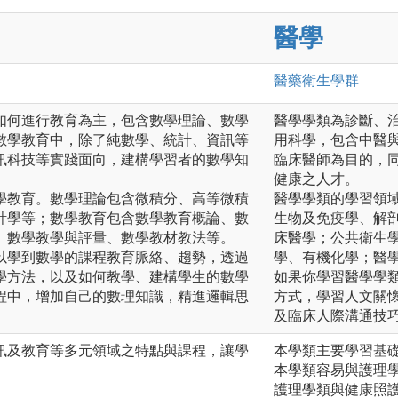
醫學
醫藥衛生
學群
如何進行教育為主，包含數學理論、數學
醫學學類為診斷、
數學教育中，除了純數學、統計、資訊等
用科學，包含中醫
訊科技等實踐面向，建構學習者的數學知
臨床醫師為目的，
健康之人才。
學教育。數學理論包含微積分、高等微積
醫學學類的學習領
計學等；數學教育包含數學教育概論、數
生物及免疫學、解
、數學教學與評量、數學教材教法等。
床醫學；公共衛生
以學到數學的課程教育脈絡、趨勢，透過
學、有機化學；醫
學方法，以及如何教學、建構學生的數學
如果你學習醫學學
程中，增加自己的數理知識，精進邏輯思
方式，學習人文關
及臨床人際溝通技
訊及教育等多元領域之特點與課程，讓學
本學類主要學習基
。
本學類容易與護理
。
護理學類與健康照