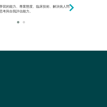
資訊、教育領域，數學只佔1/3的學習時
學習的能力、專業態度、臨床技術、解決病人問
未來並非僅小學教師能做
也可擔任教職培
了計算外，更著重於從學習的過程中培養
思考與自我評估能力。
外修習中等教育學程；或
醫師科學家或研
所，往資訊方面當工程師
寫數學教科書或科普叢書
為一名研究學者。