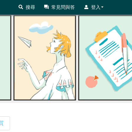
搜尋
常見問與答
登入
質