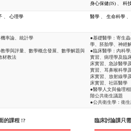
身心保健(IS)
、
科技
子
、
心理學
醫學
、
生命科學
、
、機率論、統計學
●基礎醫學：寄生
學、胚胎學、神經
學教學與評量、數學概念發展、數學解題與
●臨床醫學：內科
教材教法
實習、病理學及臨
床實習、急診醫學
實習、耳鼻喉科學
床實習、放射線學
床實習、社區醫學
●醫學人文與倫理相
階公共衛生議題
●公共衛生學：衛
的課程 !?
算數學枯燥乏味 !?
臨床討論課只需