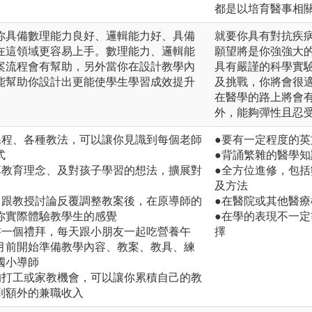
都是以培育醫事相
你具備數理能力良好、邏輯能力好、具備
就要你具有對抗疾
在這領域更容易上手。數理能力、邏輯能
願望將是你強強大
案流程會有幫助，另外當你在設計教學內
具有嚴謹的科學實
能幫助你設計出更能使學生學習成效提升
及挑戰，你將會很
在醫學的路上將會
外，能夠彈性且忍
課程、各種教法，可以讓你見識到每個老師
●要有一定程度的
式
●背誦繁雜的醫學
享教育理念、及對孩子學習的想法，擴展對
●全方位進修，包
及方法
，跟教授討論反覆調整教案後，在原導師的
●在醫院或其他醫療
你實際體驗教學生的感覺
●在學的表現不一
書一個禮拜，每天跟小朋友一起吃營養午
擇
月前開始準備教學內容、教案、教具、練
國小導師
的打工或家教機會，可以讓你累積自己的教
到額外的兼職收入