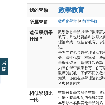
數學教育
我的學類
數理化
學群
跨
教育
學群
所屬學群
數學教育學類以學習數學該
這個學類學
教育，且也將資訊科技融入
什麼？
理論專業，也結合教育、資
識。
學習內容包含數學理論及數
分、線性代數、機率論、統
展
學概念發展、數學課程通論
如果你學習數學教育，你可
開
觀摩與試教，了解不同的教
知識。亦能在數學理論的課
考與探究能力。
數學教育學類融合數學、資
相似學類比
生能同時學習到跨領域知識
一比
本學類不易與其他學類混淆