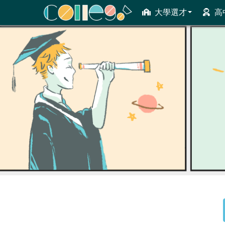
大學選才
高
ColleGo! 大學選才與高中育才輔助系統