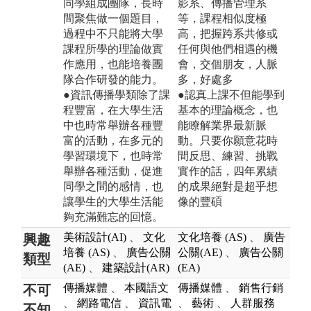
同學組成團隊，長時
影系、傳播管理系
間聚焦做一個題目，
等，課程相似度極
過程中不只能將大學
高，把握跨系共修或
課程所學的理論做實
任何與他們相遇的機
作應用，也能培養團
會，交個朋友，人脈
隊合作研發的能力。
多，好處多
●資訊傳播學類除了課
●認真上課不但能學到
程豐富，在大學生活
基本的理論概念，也
中也時常舉辦各種豐
能瞭解業界最新脈
富的活動，在多元的
動。只要你願意花時
學習環境下，也時常
間反思、練習、挑戰
舉辦各種活動，促進
實作的話，四年累績
同學之間的感情，也
的成果絕對是超乎想
讓學生的大學生活能
像的豐碩
夠充滿難忘的回憶。
美術設計(AI)
、
文化
文化培養 (AS)
、
廣告
興趣
培養 (AS)
、
廣告公關
公關(AE)
、
廣告公關
類型
(AE)
、
建築設計(AR)
(EA)
傳播媒體
、
本國語文
傳播媒體
、
銷售行銷
不可
、
網路電信
、
資訊電
、
藝術
、
人群服務
不知