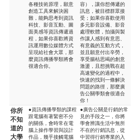
各種技術原理，願意
容），讓你想傳遞的
創造工具來解決困
訊息，被目標群眾接
難，能夠思考到資訊
受；如果你喜歡使用
科技、影音互動、圖
多元影音設備、影音
面美感等資訊傳遞過
處理軟體，拍攝與製
程，如果你喜歡將資
作讓人感到有意思、
訊運用數位媒體方式
有意義的互動方式，
呈現給社會大眾，那
並且願意付出辛勞，
麼資訊傳播學類將會
享受腸枯思竭的創意
很適合你。
激盪，且想挑戰在超
高速變化的過程中，
快速的找到一條解決
問題的路徑，那麼廣
告公關學類會很適合
你！
●資訊傳播學類的課程
●廣告公關是行銷的常
你所
跟電腦有著緊密不分
見的手段之一，你將
不知
的關係，會時常在電
學會辨識生活中無所
道的
腦上操作學習與設計
不在的行銷訊息，從
大學
作品，幾乎接觸電腦
中習得行銷專業的入