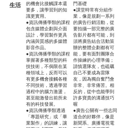
的機會比接觸課本還
門基礎
生活
要多，讓學習到的知
●課堂時常有分組作
識更實用。
業，像是規劃一系列
●資訊傳播學類的課程
的廣告行銷活動，從
包含媒體企劃與介面
要拍攝一部完整的廣
設計，學習製作更具
告影片都有可能，到
內涵與質感的多媒體
須將廣告結合活動策
影音作品。
辦的整體企劃都有可
●資訊傳播學類的課程
能，要有面對團隊合
掌握著多種類型的科
作操練的心理準備；
技技術，不侷限在某
請慎選隊友，也砥礪
種領域上，反而可以
自己不要成為雷隊
有更多機會接觸各種
友，因為獨自奮鬥會
不同技術，透過學習
非常、非常痛苦。相
過程中的腦力激盪，
反的，從中也能學到
甚至能激發出前所未
許多寶貴的溝通技巧
有的科技發展。
喔
●資訊傳播學類透過
●廣告公關有一些志同
「專題研究」或「畢
道合的好夥伴，像是
業製作」的訓練，讓
新聞系、廣播電視電