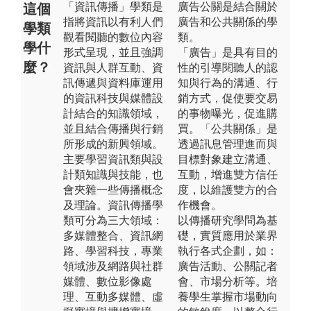
「資訊傳播」學類是
廣告公關是結合關於
這個
指將資訊以有利人們
廣告和公共關係的學
學類
觀看閱聽的數位內容
類。
學什
形式呈現，並且強調
「廣告」是具有目的
麼？
資訊與人群互動、資
性的引導閱聽人的認
訊傳遞與資料庫運用
知與行為的溝通、行
的資訊科技與媒體設
銷方式，促使要交易
計結合的知識領域，
的事物曝光，促進購
並且結合傳播與行銷
買。「公共關係」是
所形成的新興領域。
透過訊息管理進而與
主要學習資訊類與設
目標對象建立溝通、
計類知識與技能，也
互動，增進雙方信任
會夾雜一些傳播概念
度，以維護雙方的合
及理論。資訊傳播學
作機會。
類可分為三大領域：
以傳播研究學問為基
多媒體整合、資訊網
礎，實質應用於業界
路、學習科技，專業
執行各式企劃，如：
領域涉及網路與社群
廣告活動、公關記者
媒體、數位影像處
會、市場分析等。培
理、互動多媒體、虛
養學生掌握市場動向