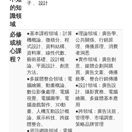
子
、
設計
的知
識領
域
●基本課程領域：計算
●理論領域：廣告學、
必修
機概論、微積分、程
公共關係、行銷原
或核
式設計、資料結構、
理、傳播原理、消費
心課
資料庫、線性代數、
者洞悉
程？
藝術基礎、設計概
●實作領域：廣告創
論、平面設計、創意
意、媒體企劃與購
方法。
買、廣告文案、傳播
●多媒體整合領域：電
敘事、整合行銷傳播
腦繪圖、動畫概論、
●設計領域：廣告設
數位影像處理、電腦
計、攝影實務、電腦
視覺、電腦圖學、電
繪圖、多媒體基本應
腦遊戲製作、3D動
用
畫、人機互動設計概
●跨領域：廣告法規 、
論、展示科技、跨媒
管理學、市場調查、
體整合。
策略品牌管理
●資訊網路領域：電腦