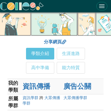
ColleGo! 大學選才與高中育才輔助系統
分享網頁
學類介紹
生涯進路
高中準備
能力特質
我的
資訊傳播
廣告公關
學類
資訊
學群
跨
大眾傳播
大眾傳播
學群
所屬
學群
學群