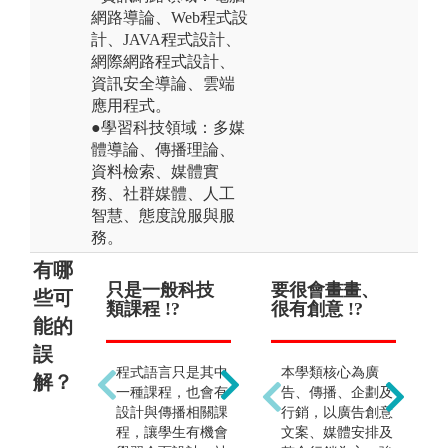
網路導論、Web程式設
計、JAVA程式設計、
網際網路程式設計、
資訊安全導論、雲端
應用程式。
●學習科技領域：多媒
體導論、傳播理論、
資料檢索、媒體實
務、社群媒體、人工
智慧、態度說服與服
務。
有哪
只是一般科技
只能往媒體產
要很會畫畫、
畢
些可
類課程 !?
業發展 !?
很有創意 !?
告
能的
誤
程式語言只是其中
所學涵蓋資訊技
本學類核心為廣
解？
一種課程，也會有
術、視覺設計、互
告、傳播、企劃及
設計與傳播相關課
動科技、數位傳播
行銷，以廣告創意
程，讓學生有機會
之整合訓練，可發
文案、媒體安排及