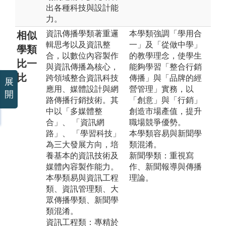
出各種科技與設計能
力。
資訊傳播學類著重邏
本學類強調「學用合
相似
輯思考以及資訊整
一」及「從做中學」
學類
合，以數位內容製作
的教學理念，使學生
比一
與資訊傳播為核心，
能夠學習「整合行銷
比
跨領域整合資訊科技
傳播」與「品牌的經
展
應用、媒體設計與網
營管理」實務，以
開
路傳播行銷技術。其
「創意」與「行銷」
中以「多媒體整
創造市場產值，提升
合」、 「資訊網
職場競爭優勢。
路」、 「學習科技」
本學類容易與新聞學
為三大發展方向，培
類混淆。
養基本的資訊技術及
新聞學類：重視寫
媒體內容製作能力。
作、新聞報導與傳播
本學類易與資訊工程
理論。
類、資訊管理類、大
眾傳播學類、新聞學
類混淆。
資訊工程類：專精於