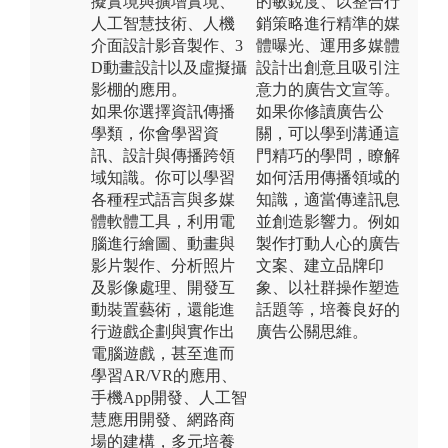
擬實境與擴增實境、
的敏銳度、以整合行
人工智慧技術、人機
銷策略進行精準的媒
介面設計影音製作、3
體曝光、運用多媒體
D動畫設計以及虛擬攝
設計出創意且吸引注
影棚的應用。
意力的廣告文宣等。
如果你選擇資訊傳播
如果你修讀廣告公
學類，你會學習資
關，可以學到溝通這
訊、設計與傳播跨領
門精巧的學問，瞭解
域知識。你可以學習
如何活用傳播領域的
各種程式語言與多媒
知識，適當傳達訊息
體軟體工具，利用電
並創造影響力。例如
腦進行繪圖、動畫與
製作打動人心的廣告
影片製作、分析照片
文案、建立品牌印
及影像處理、開發互
象、以社群操作塑造
動裝置藝術，還能進
話題等，培養良好的
行遊戲企劃與實作出
廣告公關思維。
電腦遊戲，甚至進而
學習AR/VR的應用、
手機App開發、人工智
慧應用開發、網路商
場的建構，多元培養