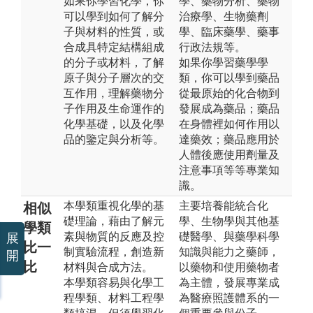
如果你學習化學，你
學、藥物分析、藥物
可以學到如何了解分
治療學、生物藥劑
子與材料的性質，或
學、臨床藥學、藥事
合成具特定結構組成
行政法規等。
的分子或材料，了解
如果你學習藥學學
原子與分子層次的交
類，你可以學到藥品
互作用，理解藥物分
從最原始的化合物到
子作用及生命運作的
發展成為藥品；藥品
化學基礎，以及化學
在身體裡如何作用以
品的鑒定與分析等。
達藥效；藥品應用於
人體後應使用劑量及
注意事項等等專業知
識。
本學類重視化學的基
主要培養能統合化
相似
礎理論，藉由了解元
學、生物學與其他基
學類
素與物質的反應及控
礎醫學、與藥學科學
展
比一
制實驗流程，創造新
知識與能力之藥師，
開
比
材料與合成方法。
以藥物和使用藥物者
本學類容易與化學工
為主體，發展專業成
程學類、材料工程學
為醫療照護體系的一