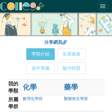
ColleGo! 大學選才與高中育才輔助系統
分享網頁
學類介紹
生涯進路
高中準備
能力特質
我的
化學
藥學
學類
數理化
學群
醫藥衛生
學群
所屬
學群