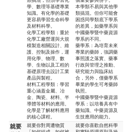
類搞混，但須學習化
個重要參與份子。
學、數理等基礎專業
本學類不易與其他學
知識。有化學的基礎
類搞混。但你可能會
更容易學習生命科學
困惑同學類底下學系
及材料科學。
的差異，如藥學系與
化學工程學類：重於
中國藥學暨中藥資源
化學工廠營運與大規
學系的不同。
模製造相關設計、維
藥學系：為培育未來
護、控制及操作，運
專業的藥師，強調藥
用化學、物理、數
事照護之落實、藥事
學、生物以及工程的
行政與管理之推動、
基礎原理去設計工業
研究能力與臨床結
產品與製程。
合，另外，僅藥學系
材料工程學類：學習
畢業的學生可考藥師
重心涵蓋金屬、冶
執照。
金、陶瓷、材料、半
中國藥學暨中藥資源
導體等材料的應用。
學系：以培養具有中
化學是了解材料應用
藥知識、中藥資源及
的核心課程。
生技應用的能力。
就要你對周遭物質
就要你喜歡自然科學
就要
「如何組成、如何被
和實驗原理原則及操