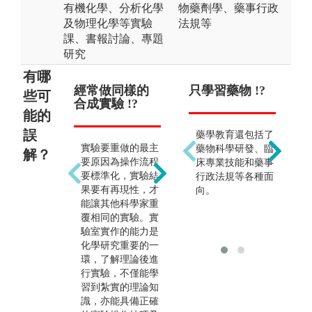
有機化學、分析化學
物藥劑學、藥事行政
及物理化學等實驗
法規等
課、書報討論、專題
研究
有哪
經常做同樣的
不需修習物理
只學習藥物 !?
畢
只
些可
合成實驗 !?
與數學相關課
化工
能的
程 !?
誤
藥學教育還包括了
實驗要重做的最主
未
藥物科學研發、臨
解？
未來的研究都是跨
要原因為操作流程
分
床專業技能和藥事
領域的科學。理學
要標準化，實驗結
統
行政法規等各種面
院學生需要學習並
果要有再現性，才
石
向。
精通物理、數學、
能讓其他科學家重
作
與化學相關科目，
覆相同的實驗。實
導
才可以更懂得分子
驗室實作的能力是
科
的微觀行為與特
化學研究重要的一
律
性，以及化學儀器
環，了解理論後進
深
是如何進行運作
行實驗，不僅能學
及
的。在未來的科學
習到紮實的理論知
單
研究才不會被淘
識，亦能具備正確
作