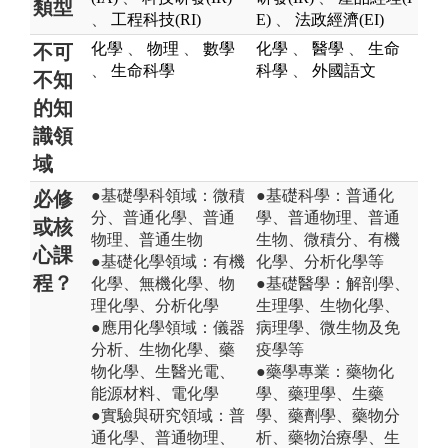
類型
、
工程科技(RI)
E)
、
法政經濟(EI)
化學
、
物理
、
數學
化學
、
醫學
、
生命
不可
、
生命科學
科學
、
外國語文
不知
的知
識領
域
●基礎學科領域：微積
●基礎科學：普通化
必修
分、普通化學、普通
學、普通物理、普通
或核
物理、普通生物
生物、微積分、有機
心課
●基礎化學領域：有機
化學、分析化學等
程？
化學、無機化學、物
●基礎醫學：解剖學、
理化學、分析化學
生理學、生物化學、
●應用化學領域：儀器
病理學、微生物及免
分析、生物化學、藥
疫學等
物化學、生醫光電、
●藥學專業：藥物化
能源材料、電化學
學、藥理學、生藥
●實驗與研究領域：普
學、藥劑學、藥物分
通化學、普通物理、
析、藥物治療學、生