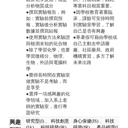
分析物質成分
專業科目相當重要。
●撰寫實驗報告，例
●因學校教育著重臨
如：實驗前撰寫預
床，課餘可安排時間
報，實驗後分析實驗
到實驗室學習，了解
數據並撰寫結報
自己是否有興趣
●使用實驗方法來驗證
●寒暑假可藉由學校或
與檢測未知的化合物
自己主動去申請藥
●除了學習化學，也要
廠、社區藥局、政府
學習微積分、物理、
機構實習，多方了解
生物，外語與電腦科
未來出路
學
●覺得長時間在實驗室
做實驗不是考驗，而
是享受
●選擇一項感興趣的化
學領域，加入系上老
師的實驗室，進行專
題研究
研究型(I)
、
科技創意
身心保健(IS)
、
科技
興趣
(IA)
、
科技研發(IR)
研發(IR)
、
產品經理(I