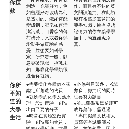
你這
創造」充滿好奇，例
作。而且有不錯的英
款
如曾經好奇玻璃為何
文閱讀能力。在此領
是透明的、鐵如何能
域有相當多需背誦的
變成鋼，肥皂如何清
藥學知識，擁有卓越
潔污漬，口香糖的薄
記憶力的你在藥學學
荷成分，又或者你熱
類中，簡直如虎添
愛動手做實驗的感
翼。
覺，並想要如科學
家、研究者一般，願
意突破現狀、挑戰未
知，那麼化學學類很
適合你就讀。
●需要操作各種儀器來
●必修科目眾多，考試
你所
鑑定所創造的物質
亦多，努力玩的同時
不知
●就所學的化學反應原
也要努力讀書
道的
理，設計實驗，創造
●並非藥學系畢業即可
大學
出自己要的分子
成為藥師，需通過
●時常在實驗室做實
「專門職業及技術人
生活
驗，創造新的物質，
員高等考試藥師考
觀察化學反應，或是
試」方能執業，因此