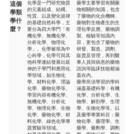
化學是一門研究物質
藥學主要學習有關藥
這個
的元素組成、結構、
物相關的知識，包含
學類
性質、以及變化規律
了藥物的化合機轉、
學什
的基礎自然科學，主
藥物對生物產生的生
麼？
要分為四大學門「有
理化學反應、藥物調
機化學、無機化學、
製、檢驗等知識內
分析化學、物理化
容，更包含了藥物的
學」。化學被視為中
研發、製造、調劑、
心科學，化學可與其
販賣及管理，再到醫
他科學連結發展出延
事人員與病患的藥物
伸的子學門和應用化
諮詢等臨床技能都涵
學領域，如生物化
蓋在內。
學、材料化學、理論
藥學所須學習的學科
化學、藥物化學等。
涵蓋基礎科學：有機
學習內容有機化學、
化學、分析化學、生
無機化學、分析化
物學、解剖學、生理
學、物理化學、生物
學、生物化學等。以
化學、藥物化學、材
及藥學專業科目：藥
料化學、綠色化學專
物化學、藥理學、生
題實驗等領域。
藥學、藥劑學、調劑