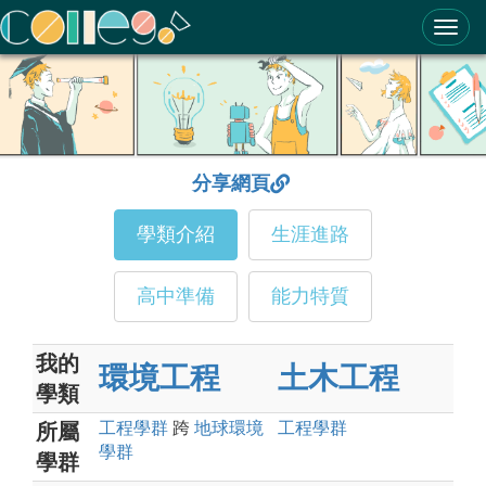
ColleGo! 大學選才與高中育才輔助系統
分享網頁
學類介紹
生涯進路
高中準備
能力特質
我的
環境工程
土木工程
學類
工程
學群
跨
地球環境
工程
學群
所屬
學群
學群