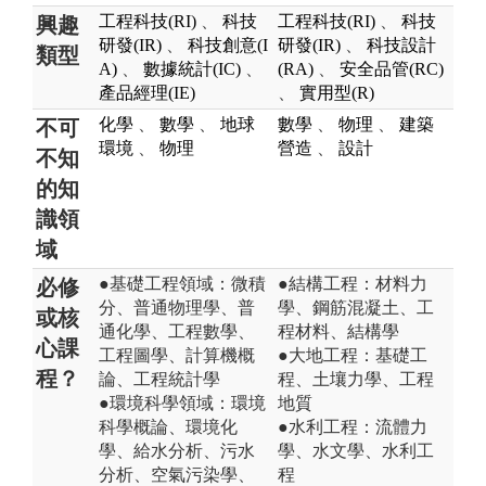
工程科技(RI)
、
科技
工程科技(RI)
、
科技
興趣
研發(IR)
、
科技創意(I
研發(IR)
、
科技設計
類型
A)
、
數據統計(IC)
、
(RA)
、
安全品管(RC)
產品經理(IE)
、
實用型(R)
化學
、
數學
、
地球
數學
、
物理
、
建築
不可
環境
、
物理
營造
、
設計
不知
的知
識領
域
●基礎工程領域：微積
●結構工程：材料力
必修
分、普通物理學、普
學、鋼筋混凝土、工
或核
通化學、工程數學、
程材料、結構學
心課
工程圖學、計算機概
●大地工程：基礎工
程？
論、工程統計學
程、土壤力學、工程
●環境科學領域：環境
地質
科學概論、環境化
●水利工程：流體力
學、給水分析、污水
學、水文學、水利工
分析、空氣污染學、
程