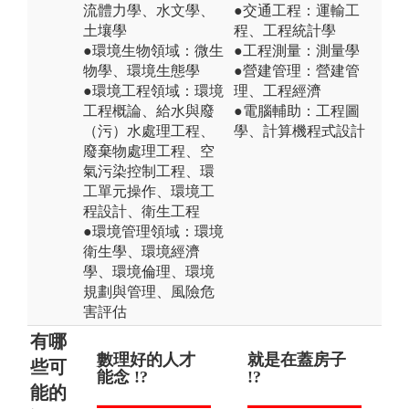
流體力學、水文學、
●交通工程：運輸工
土壤學
程、工程統計學
●環境生物領域：微生
●工程測量：測量學
物學、環境生態學
●營建管理：營建管
●環境工程領域：環境
理、工程經濟
工程概論、給水與廢
●電腦輔助：工程圖
（污）水處理工程、
學、計算機程式設計
廢棄物處理工程、空
氣污染控制工程、環
工單元操作、環境工
程設計、衛生工程
●環境管理領域：環境
衛生學、環境經濟
學、環境倫理、環境
規劃與管理、風險危
害評估
有哪
數理好的人才
畢業後主要是
就是在蓋房子
就
些可
能念 !?
做環保、垃圾
!?
!?
能的
分類的職業 !?