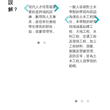
誤
現代人才培育最重
一般人容易對土木
解？
環工培育的為中高
要的是跨域的訓
學類的學習內容認
階管理人才，環安
練，數理與人文兼
為僅在土木工程部
人員、高科技廠
具，故也有社會組
分，本學類的研究
務、綠能系統設計
學生擅長的部份，
領域涵蓋結構工
都能做。
如：規畫管理等。
程、大地工程、水
利工程、交通工程
及環境工程，加上
工程材料、測量、
製圖及營建管理、
及防災等，皆為土
木工程人員學習的
範疇。