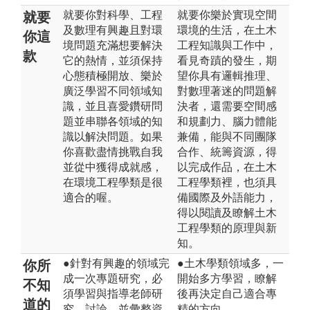
就要你對科學、工程
就要你樂於實現空間
就要
及數理有興趣且對環
環境的生活，在土木
你這
境問題充滿想要解決
工程知識與工作中，
款
它的熱情，並須保持
看見奇蹟的發生，期
心態積極開放、樂於
望你具有邏輯推理、
廣泛學習不同領域知
對數理著迷的問題解
識，並且喜愛鑽研問
決者，還需要空間感
題並串聯各領域的知
和規劃力、腦力體能
識以解決問題。如果
兼備，能與不同團隊
你喜歡盡情挑戰自我
合作、統籌資源，得
並從中獲得成就感，
以完成作品，在土木
在環境工程學類是很
工程學類裡，也須具
適合的喔。
備國際及外語能力，
得以閱讀及瞭解土木
工程學類的原理與新
知。
●針對有興趣的領域完
●土木學類領域多，一
你所
成一次專題研究，必
開始多方學習，瞭解
不知
須學習與指導老師研
後再決定自己適合專
道的
究、討論，並彙整資
精的方向