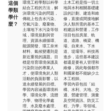
環境工程學類以科學
土木工程是指一切土
這個
結合工程的方法，解
地與水利相關基礎建
學類
決環境污染的問題，
設的計劃、建造和維
學什
傳統上包含水污染、
修，直接或間接地解
麼？
空氣污染、廢棄物、
決人類所需的基本工
土壤地下水污染等領
程建設和營運，工作
域，環境規劃與管
項目包括房屋、軌
理、資源永續循環、
道、道路、橋梁、機
能源開發、環工奈米
場、自來水、下水
材料、氣候變遷則是
道、堤壩等。科技再
新近重視的議題。目
進步，這些基本建設
標是培育環境保護及
都還是要有人管理和
污染防治的專業人
維修，因此每個都市
才，使環境免於人類
和國家都不能缺少土
活動的負面影響，以
木工程師。
達永續發展的目標。
學習內容包括「結
學習內容涵蓋環境科
構、水利、大地、交
學、環境化學、流體
通、營建管理、測量
力學、物理化學處
及空間資訊、防災工
理、水及廢水處理、
程、力學」等領域。