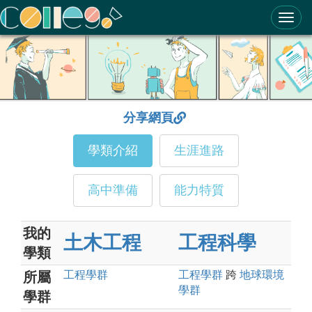
ColleGo! 大學選才與高中育才輔助系統
分享網頁
學類介紹
生涯進路
高中準備
能力特質
我的
土木工程
工程科學
學類
工程
學群
工程
學群
跨
地球環境
所屬
學群
學群