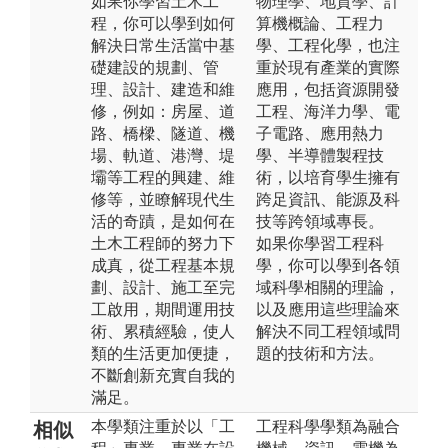
如果你學習土木工
物理學、地質學、計
程，你可以學到如何
算機概論、工程力
解決日常生活當中基
學、工程化學，也注
礎建設的規劃、管
重於現有產業的實際
理、設計、建造和維
應用，包括資源開發
修，例如：房屋、道
工程、海洋力學、電
路、橋樑、隧道、機
子電路、應用熱力
場、軌道、港灣、堤
學、半導體製程技
壩等工程的興建、維
術，以培育學生擁有
修等，並瞭解現代生
跨足資訊、能源及科
活的奇蹟，是如何在
技等跨領域專長。
土木工程師的努力下
如果你學習工程科
成真，從工程基本規
學，你可以學到各領
劃、設計、施工至完
域科學相關的理論，
工啟用，期間運用技
以及應用這些理論來
術、累積經驗，使人
解決不同工程領域問
類的生活更加便捷，
題的技術和方法。
不斷創新充實自我的
滿足。
本學類注重於以「工
工程科學學類為融合
相似