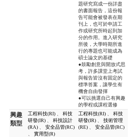
題研究寫成一份詳盡
的書面報告，這份報
告可能會被發表在期
刊上，也可於申請工
作或研究所時起到加
分的作用。進入研究
所後，大學時期所進
行的專題也可能成為
碩士論文的基礎
●鼓勵創意與開放式思
考，許多課堂上考試
與報告皆沒有固定的
標準答案，讓學生有
機會自由發揮
●可以挑選自己有興趣
的學程或課程選修
工程科技(RI)
、
科技
工程科技(RI)
、
科技
興趣
研發(IR)
、
科技設計
研發(IR)
、
技術管理
類型
(RA)
、
安全品管(RC)
(RE)
、
安全品管(RC)
、
實用型(R)