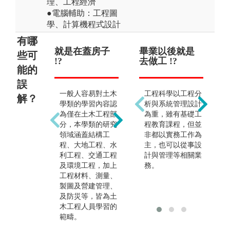
理、工程經濟
●電腦輔助：工程圖
學、計算機程式設計
有哪
就是在蓋房子
就是傳統產業
畢業以後就是
土
學
些可
!?
!?
去做工 !?
只
較
能的
（
程師
誤
一般人容易對土木
土木工程包括結
工程科學以工程分
解？
學類的學習內容認
構、大地、環境、
析與系統管理設計
土
為僅在土木工程部
水利、營建管理、
為重，雖有基礎工
習
分，本學類的研究
測量等多元領域，
程教育課程，但並
入
領域涵蓋結構工
並廣泛運用新科
非都以實務工作為
領
程、大地工程、水
技。例如遙測、非
主，也可以從事設
除
利工程、交通工程
破壞檢測、建築資
計與管理等相關業
融
及環境工程，加上
訊模型、監測技
務。
技
工程材料、測量、
術、無人機、AI、
數
製圖及營建管理、
大數據分析、等技
境
及防災等，皆為土
術來解決土木工程
舉
木工程人員學習的
中所遇到的問題。
問
範疇。
府