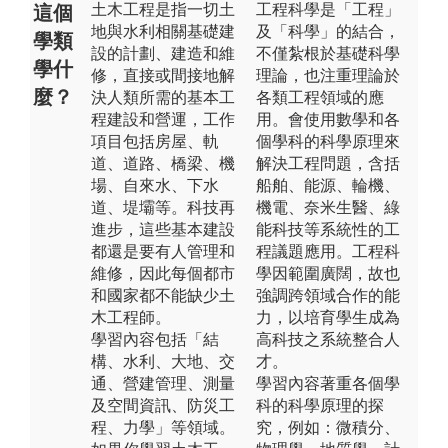
土木工程是指一切土
工程科學是「工程」
這個
地與水利相關基礎建
及「科學」的結合，
學類
設的計劃、建造和維
不僅紮根於基礎科學
學什
修，直接或間接地解
理論，也注重理論於
麼？
決人類所需的基本工
各類工程領域的應
程建設和營運，工作
用。會使用數學和各
項目包括房屋、軌
個學科的科學原理來
道、道路、橋梁、機
解決工程問題，含括
場、自來水、下水
船舶、能源、輪機、
道、堤壩等。科技再
機電、奈米生醫、綠
進步，這些基本建設
能科技等系統性的工
都還是要有人管理和
程議題應用。工程科
維修，因此每個都市
學因範圍廣闊，故也
和國家都不能缺少土
強調跨領域合作的能
木工程師。
力，以培育學生成為
學習內容包括「結
高科技之系統整合人
構、水利、大地、交
才。
通、營建管理、測量
學習內容著重各個學
及空間資訊、防災工
科的科學原理的探
程、力學」等領域。
究，例如：微積分、