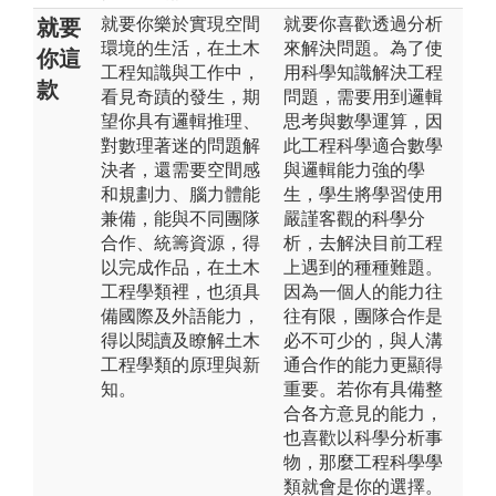
就要你樂於實現空間
就要你喜歡透過分析
就要
環境的生活，在土木
來解決問題。為了使
你這
工程知識與工作中，
用科學知識解決工程
款
看見奇蹟的發生，期
問題，需要用到邏輯
望你具有邏輯推理、
思考與數學運算，因
對數理著迷的問題解
此工程科學適合數學
決者，還需要空間感
與邏輯能力強的學
和規劃力、腦力體能
生，學生將學習使用
兼備，能與不同團隊
嚴謹客觀的科學分
合作、統籌資源，得
析，去解決目前工程
以完成作品，在土木
上遇到的種種難題。
工程學類裡，也須具
因為一個人的能力往
備國際及外語能力，
往有限，團隊合作是
得以閱讀及瞭解土木
必不可少的，與人溝
工程學類的原理與新
通合作的能力更顯得
知。
重要。若你有具備整
合各方意見的能力，
也喜歡以科學分析事
物，那麼工程科學學
類就會是你的選擇。