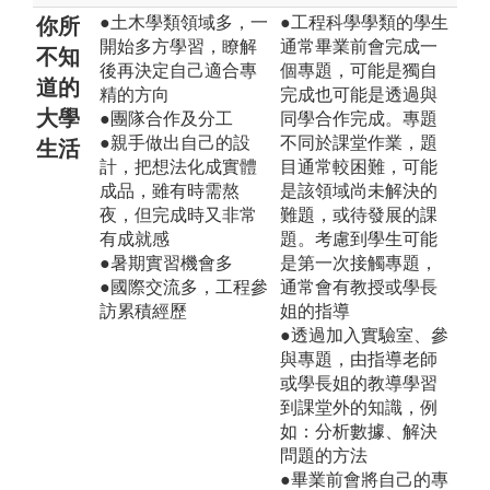
●土木學類領域多，一
●工程科學學類的學生
你所
開始多方學習，瞭解
通常畢業前會完成一
不知
後再決定自己適合專
個專題，可能是獨自
道的
精的方向
完成也可能是透過與
大學
●團隊合作及分工
同學合作完成。專題
●親手做出自己的設
不同於課堂作業，題
生活
計，把想法化成實體
目通常較困難，可能
成品，雖有時需熬
是該領域尚未解決的
夜，但完成時又非常
難題，或待發展的課
有成就感
題。考慮到學生可能
●暑期實習機會多
是第一次接觸專題，
●國際交流多，工程參
通常會有教授或學長
訪累積經歷
姐的指導
●透過加入實驗室、參
與專題，由指導老師
或學長姐的教導學習
到課堂外的知識，例
如：分析數據、解決
問題的方法
●畢業前會將自己的專