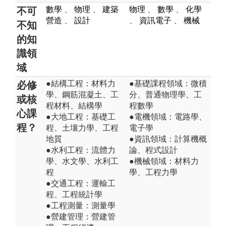
數學
、
物理
、
建築
物理
、
數學
、
化學
不可
營造
、
設計
、
資訊電子
、
機械
不知
的知
識領
域
●結構工程：材料力
●基礎課程領域：微積
必修
學、鋼筋混凝土、工
分、普通物理學、工
或核
程材料、結構學
程數學
心課
●大地工程：基礎工
●電機領域：電路學、
程？
程、土壤力學、工程
電子學
地質
●資訊領域：計算機概
●水利工程：流體力
論、程式設計
學、水文學、水利工
●機械領域：材料力
程
學、工程力學
●交通工程：運輸工
程、工程統計學
●工程測量：測量學
●營建管理：營建管