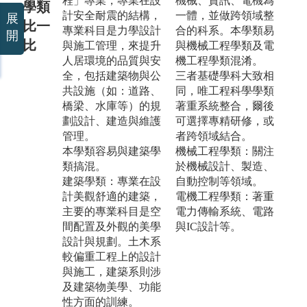
程」專業，專業在設
機械、資訊、電機為
學類
計安全耐震的結構，
一體，並做跨領域整
展
比一
專業科目是力學設計
合的科系。本學類易
開
比
與施工管理，來提升
與機械工程學類及電
人居環境的品質與安
機工程學類混淆。
全，包括建築物與公
三者基礎學科大致相
共設施（如：道路、
同，唯工程科學學類
橋梁、水庫等）的規
著重系統整合，爾後
劃設計、建造與維護
可選擇專精研修，或
管理。
者跨領域結合。
本學類容易與建築學
機械工程學類：關注
類搞混。
於機械設計、製造、
建築學類：專業在設
自動控制等領域。
計美觀舒適的建築，
電機工程學類：著重
主要的專業科目是空
電力傳輸系統、電路
間配置及外觀的美學
與IC設計等。
設計與規劃。土木系
較偏重工程上的設計
與施工，建築系則涉
及建築物美學、功能
性方面的訓練。