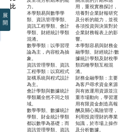
及呈現分析結果的能
關法規的介紹和應
比
力。
用，重視實務探討，
本學類易與數學學
培養對企業財報研究
展
類、資訊管理學類、
及分析的能力，並視
開
資訊工程學類、會計
各項投資與決策對於
學類、財經統計學類
企業財務報表上的影
混淆。
響。
數學學類：以學習理
本學類容易與財務金
論為主，內容較為抽
融學類、財經統計/數
象。
據統計學類及財稅學
資訊管理學類、資訊
類四種學類互相混
工程學類：以寫程式
淆。
架構系統與程式設計
財務金融學類：主要
為主。
為客戶尋求資金來源
會計學類與數據統計
與有效運用資源並注
學類屬全然不同之領
重市場動向，學習運
域。
用有限資金創造高報
數學學類、數據統計
酬及關心風險管理，
學類、財金統計學類
利用投資理財的專業
都以數學為基礎；而
知識，於市場上操作
資訊管理學類、資訊
及分析數據。