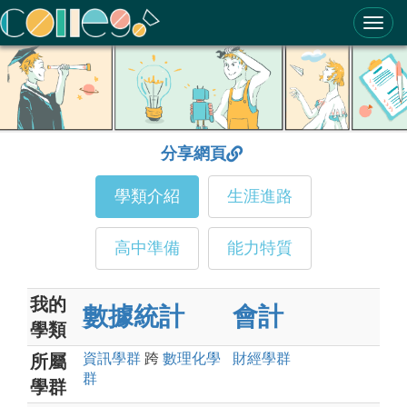
ColleGo! 大學選才與高中育才輔助系統
分享網頁
學類介紹
生涯進路
高中準備
能力特質
我的
數據統計
會計
學類
資訊
學群
跨
數理化
學
財經
學群
所屬
群
學群