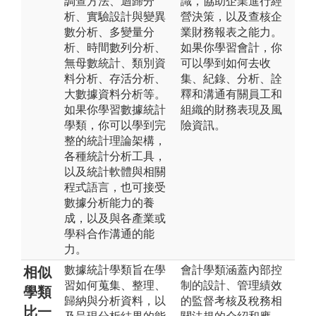
調查方法、迴歸分
識，協助企業進行經
析、實驗設計與變異
營決策，以及查核企
數分析、多變量分
業財務報表之能力。
析、時間數列分析、
如果你學習會計，你
無母數統計、類別資
可以學到如何去收
料分析、存活分析、
集、紀錄、分析、詮
大數據資料分析等。
釋和溝通有關員工和
如果你學習數據統計
組織的財務表現及風
學類，你可以學到完
險資訊。
整的統計理論架構，
各種統計分析工具，
以及統計軟體與相關
程式語言，也可接受
數據分析能力的養
成，以及與各產業或
學科合作溝通的能
力。
數據統計學類旨在學
會計學類涵蓋內部控
相似
習如何蒐集、整理、
制的設計、管理績效
學類
歸納與分析資料，以
的監督考核及稅務相
比一