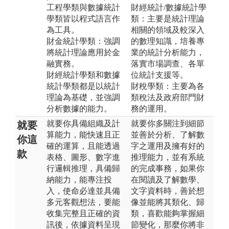
工程學類與數據統計
財經統計/數據統計學
學類皆以程式語言作
類：主要是統計理論
為工具。
相關的領域及較深入
財金統計學類：強調
的數理知識，培養專
將統計理論應用於金
業的統計分析能力，
融實務。
落實市場調查、各單
財經統計學類和數據
位統計支援等。
統計學類都是以統計
財稅學類：主要為各
理論為基礎，並強調
類稅法及政府部門財
分析數據的能力。
務的運用。
就要你具備組織及計
就要你多關注到細節
就要
算能力，能快速且正
並善於分析、了解數
你這
確的運算，且能透過
字之運用及擁有好的
款
表格、圖形、數字進
推理能力，並有系統
行邏輯推理，具備歸
的完成事務，如果你
納能力，能專注投
在閱讀及了解數學、
入，使命必達並具備
文字資料時，善於想
多元客觀想法，要能
像並能將其類化、歸
收集完整且正確的資
類，喜歡能夠掌握細
訊後，依據資料呈現
節變化，那麼你將非