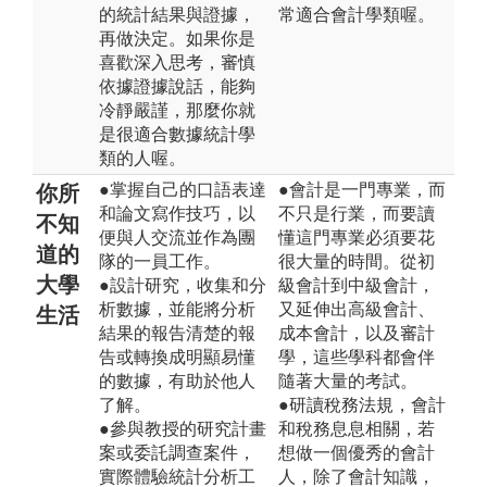
的統計結果與證據，
常適合會計學類喔。
再做決定。如果你是
喜歡深入思考，審慎
依據證據說話，能夠
冷靜嚴謹，那麼你就
是很適合數據統計學
類的人喔。
●掌握自己的口語表達
●會計是一門專業，而
你所
和論文寫作技巧，以
不只是行業，而要讀
不知
便與人交流並作為團
懂這門專業必須要花
道的
隊的一員工作。
很大量的時間。從初
大學
●設計研究，收集和分
級會計到中級會計，
析數據，並能將分析
又延伸出高級會計、
生活
結果的報告清楚的報
成本會計，以及審計
告或轉換成明顯易懂
學，這些學科都會伴
的數據，有助於他人
隨著大量的考試。
了解。
●研讀稅務法規，會計
●參與教授的研究計畫
和稅務息息相關，若
案或委託調查案件，
想做一個優秀的會計
實際體驗統計分析工
人，除了會計知識，