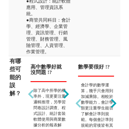
●程式設計：統計軟體
應用、管理資訊系
統。
●商管共同科目：會計
學、經濟學、企業管
理、資訊管理、行銷
管理、財務管理、風
險管理、人資管理、
作業管理。
有哪
高中數學好就
只能當會計師
數學要很好 !?
只
些可
沒問題 !?
!?
!?
能的
誤
會計學的數學運
除了高中所學的機
精算師是熱門的出
算，幾乎只會用到
解？
率外，現更要注重
路之一。現今大數
加減乘除。相較於
邏輯推理，另學習
據分析是一大趨
數學能力，會計學
問卷設計調查、程
勢，可跨領域於各
類更注重學生能否
式設計、統計套裝
大企/產業、政府
了解會計準則規
軟體使用與商業數
部門或非營利機構
範。每個會計準則
據分析的報表解
就業。
規範的背後皆有其