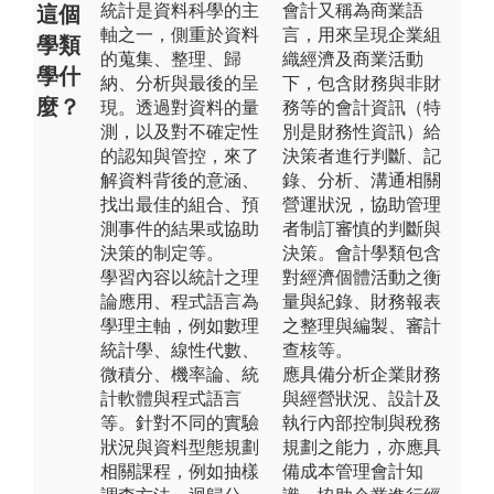
統計是資料科學的主
會計又稱為商業語
這個
軸之一，側重於資料
言，用來呈現企業組
學類
的蒐集、整理、歸
織經濟及商業活動
學什
納、分析與最後的呈
下，包含財務與非財
麼？
現。透過對資料的量
務等的會計資訊（特
測，以及對不確定性
別是財務性資訊）給
的認知與管控，來了
決策者進行判斷、記
解資料背後的意涵、
錄、分析、溝通相關
找出最佳的組合、預
營運狀況，協助管理
測事件的結果或協助
者制訂審慎的判斷與
決策的制定等。
決策。會計學類包含
學習內容以統計之理
對經濟個體活動之衡
論應用、程式語言為
量與紀錄、財務報表
學理主軸，例如數理
之整理與編製、審計
統計學、線性代數、
查核等。
微積分、機率論、統
應具備分析企業財務
計軟體與程式語言
與經營狀況、設計及
等。針對不同的實驗
執行內部控制與稅務
狀況與資料型態規劃
規劃之能力，亦應具
相關課程，例如抽樣
備成本管理會計知