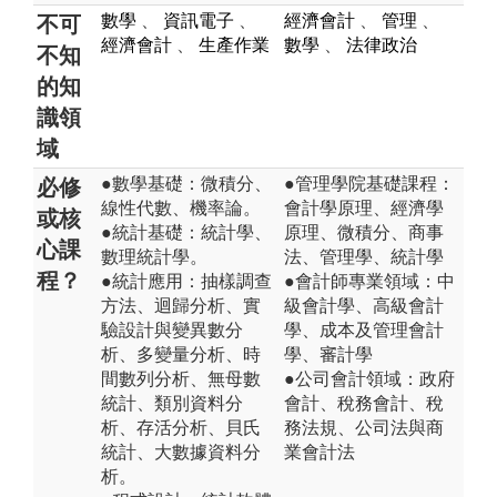
數學
、
資訊電子
、
經濟會計
、
管理
、
不可
經濟會計
、
生產作業
數學
、
法律政治
不知
的知
識領
域
●數學基礎：微積分、
●管理學院基礎課程：
必修
線性代數、機率論。
會計學原理、經濟學
或核
●統計基礎：統計學、
原理、微積分、商事
心課
數理統計學。
法、管理學、統計學
程？
●統計應用：抽樣調查
●會計師專業領域：中
方法、迴歸分析、實
級會計學、高級會計
驗設計與變異數分
學、成本及管理會計
析、多變量分析、時
學、審計學
間數列分析、無母數
●公司會計領域：政府
統計、類別資料分
會計、稅務會計、稅
析、存活分析、貝氏
務法規、公司法與商
統計、大數據資料分
業會計法
析。