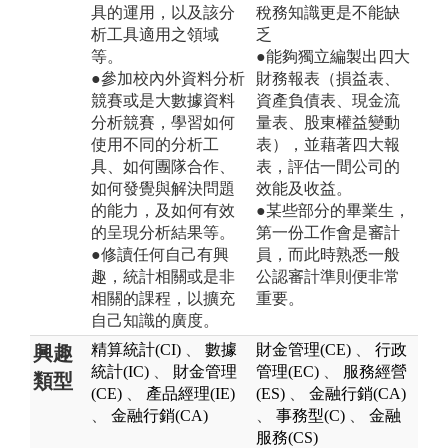
具的運用，以及該分
稅務知識更是不能缺
析工具適用之領域
乏
等。
●能夠獨立編製出四大
●參加校內外資料分析
財務報表（損益表、
競賽或是大數據資料
資產負債表、現金流
分析競賽，學習如何
量表、股東權益變動
使用不同的分析工
表），並藉著四大報
具、如何團隊合作、
表，評估一間公司的
如何發覺與解決問題
效能及收益。
的能力，及如何有效
●某些部分的畢業生，
的呈現分析結果等。
第一份工作會是審計
●修讀任何自己有興
員，而此時熟悉一般
趣，統計相關或是非
公認審計準則便非常
相關的課程，以擴充
重要。
自己知識的廣度。
精算統計(CI)
、
數據
財金管理(CE)
、
行政
興趣
統計(IC)
、
財金管理
管理(EC)
、
服務經營
類型
(CE)
、
產品經理(IE)
(ES)
、
金融行銷(CA)
、
金融行銷(CA)
、
事務型(C)
、
金融
服務(CS)