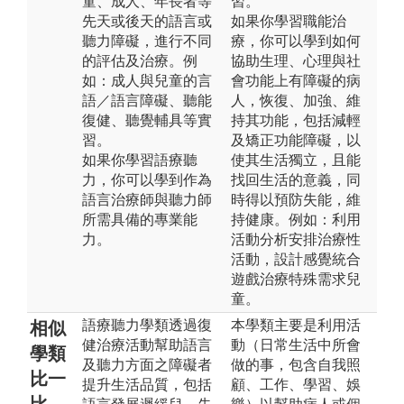
童、成人、年長者等
習。
先天或後天的語言或
如果你學習職能治
聽力障礙，進行不同
療，你可以學到如何
的評估及治療。例
協助生理、心理與社
如：成人與兒童的言
會功能上有障礙的病
語／語言障礙、聽能
人，恢復、加強、維
復健、聽覺輔具等實
持其功能，包括減輕
習。
及矯正功能障礙，以
如果你學習語療聽
使其生活獨立，且能
力，你可以學到作為
找回生活的意義，同
語言治療師與聽力師
時得以預防失能，維
所需具備的專業能
持健康。例如：利用
力。
活動分析安排治療性
活動，設計感覺統合
遊戲治療特殊需求兒
童。
語療聽力學類透過復
本學類主要是利用活
相似
健治療活動幫助語言
動（日常生活中所會
學類
及聽力方面之障礙者
做的事，包含自我照
比一
提升生活品質，包括
顧、工作、學習、娛
比