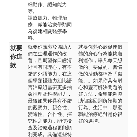
細動作、認知能力
等。
語療聽力、物理治
療、職能治療學類同
為復建相關醫療學
科。
就要你熱衷於協助人
就要你熱心於促使個
就要
們在生理運作的改
體的身心行為能夠順
你這
善，且期望你口齒清
利運作，舉凡每天想
款
晰且有同理心，有不
做的、要做的、習慣
錯的外語能力，在這
做的活動都稱為「職
個學類裡聽力組比語
能」。如果你具有耐
言治療組需要更多抽
心和靈巧解決問題的
象推理及科學能力，
好方法，希望能夠協
最後如果你具有不錯
助個案回到所預期的
的觀察力、親合性、
行為、生活中，那麼
變通性、合作性、探
職能治療絕對是你很
究性之能力，能使檢
好的選擇。
查及治療過程更能順
利完成。具備這些特