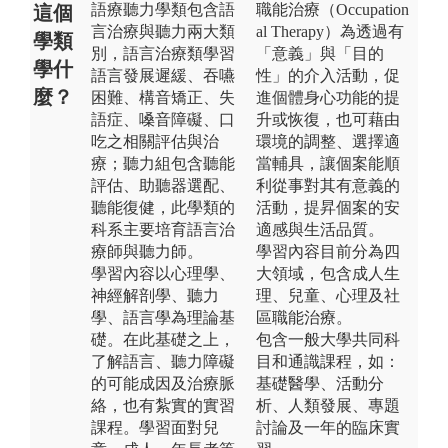
語療聽力學類包含語
職能治療（Occupation
這個
言治療與聽力兩大類
al Therapy）為透過有
學類
別，語言治療類學習
「意義」與「目的
學什
語言發展遲緩、吞嚥
性」的介入活動，促
麼？
困難、構音矯正、失
進個體身心功能的提
語症、嗓音障礙、口
升或恢復，也可藉由
吃之相關評估與治
環境的調整、選擇適
療；聽力組包含聽能
當輔具，讓個案能順
評估、助聽器選配、
利從事對其有意義的
聽能復健，此學類的
活動，提昇個案的安
科系主要培育語言治
適感與生活品質。
療師與聽力師。
學習內容目前分為四
學習內容以心理學、
大領域，包含成人生
神經解剖學、聽力
理、兒童、心理及社
學、語言學為理論基
區職能治療。
礎。在此基礎之上，
包含一般大學共同科
了解語言、聽力障礙
目和通識課程，如：
的可能成因及治療脈
基礎醫學、活動分
絡，也有紮實的實習
析、人類發展、專題
課程。學習面對兒
討論及一年的臨床實