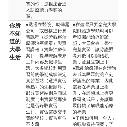
質的你，是很適合進
入語療聽力學類的
喔。
●透過在醫院、助聽器
●在臺灣只要念完大學
你所
公司、或機構進行見
職能治療學類就可以
不知
習課程（從旁觀察治
考取職能治療師證
道的
療師治療個案）與實
照，大四會有一整年
大學
習課程（實際治療個
完整實習，讓你證照
案），提早瞭解未來
考到後可以開始執
生活
工作內容及職場生
業，並且立刻上手
活。大多學校利用實
●職能治療師在台灣尚
習前的學期成績決定
未成為民眾能夠立刻
實習選站（選擇實習
辨認出的專業，因此
地點）的先後順序，
需要在專業度上提
部分實習站別為面試
升，在該領域上有更
制度（由實習督導決
多研究成果，亦讓民
定是否錄取實習
眾能夠了解職能治療
生）。實習需繳交學
的專業
費給學校，實習單位
●了解如何用「全人」
不支薪
的觀點看待個案，了