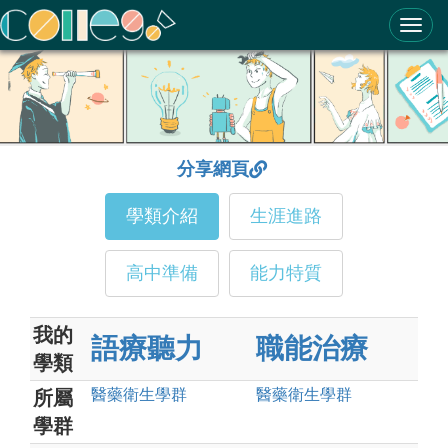
ColleGo! 大學選才與高中育才輔助系統
分享網頁
學類介紹
生涯進路
高中準備
能力特質
我的
語療聽力
職能治療
學類
醫藥衛生
學群
醫藥衛生
學群
所屬
學群