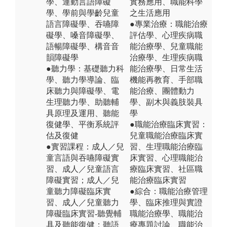
學、運動言語障礙
實務應用、職能科學
學、學前與學齡兒童
之生活應用
語言障礙學、吞嚥障
●專業治療：職能治療
礙學、嗓音障礙學、
評估學、心理疾病職
語暢障礙學、構音音
能治療學、兒童職能
韻障礙學
治療學、生理疾病職
●聽力學：基礎聽力科
能治療學、日常生活
學、聽力學導論、臨
機能再教育、手部職
床聽力與障礙學、電
能治療、團體動力
生理聽力學、助聽輔
學、副木與義肢裝具
具原理及運用、聽能
學
復健學、平衡系統評
●職能治療臨床實習：
估及復健
兒童職能治療臨床實
●實習課程：成人／兒
習、生理職能治療臨
童言語與吞嚥障礙實
床實習、心理職能治
習、成人／兒童語言
療臨床實習、社區職
障礙實習；成人／兒
能治療臨床實習
童聽力障礙臨床實
●綜合：職能治療管理
習、成人／兒童聽力
學、臨床推理與實證
障礙臨床實習-聽覺輔
職能治療學、職能治
具及聽能復健；聽語
療專題討論、職能治