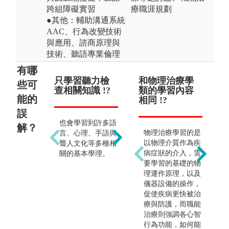
跨組障礙實習
療職涯規劃
●其他：輔助溝通系統
AAC、行為改變技術
與應用、諮商原理與
技術、聽語專業倫理
有哪
只學習聽力檢
只能在醫院工
和物理治療學
聾
以
些可
查相關知識 !?
作 !?
類的學習內容
點貶
業 
能的
相同 !?
誤
也會學習到許多語
可以在學校、診
美
解？
物理治療學習的是
言、心理、手語與
所、社福機構、安
別
以物理介質作為疾
聾人文化等多種相
養院等地方工作，
障
病症狀的介入，需
關的基本學理。
也可以開設治療所
為
要學習的基礎的物
或是從事相關輔
覺
理運作原理，以及
具、療育工具或教
化
儀器設備的操作，
材開發等等的相關
促使疾病更快被治
工作或是參與執行
療與防護，而職能
學術研究計畫，發
治療則強調各心智
展面向實是很廣泛
行為功能，如何能
的，可依自身興趣