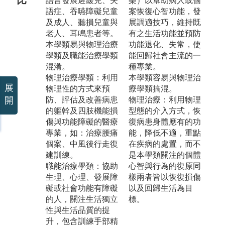
語言發展遲緩兒、失
樂）以幫助病人或個
語症、吞嚥障礙兒童
案恢復心智功能，發
及成人、聽損兒童與
展調適技巧，維持既
老人、耳鳴患者等。
有之生活功能並預防
本學類易與物理治療
功能退化、失常，使
學類及職能治療學類
能回歸社會主流的一
混淆。
種專業。
物理治療學類：利用
本學類容易與物理治
展
物理性的方式來預
療學類搞混。
開
防、評估及改善病患
物理治療：利用物理
的軀幹及四肢機能損
型態的介入方式，恢
傷與功能障礙的醫療
復病患身體應有的功
專業，如：治療腰痛
能，降低不適，重點
個案、中風後行走復
在疾病的處置，而不
建訓練。
是本學類關注的個體
職能治療學類：協助
心智與行為的復原同
生理、心理、發展障
樣兩者皆以恢復損傷
礙或社會功能有障礙
以及回歸生活為目
的人，關注生活獨立
標。
性與生活品質的提
升，包含訓練手部精