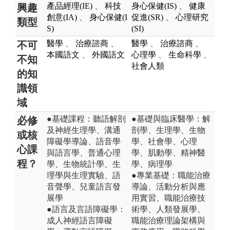
產品經理(IE)
、
科技
身心保健(IS)
、
健康
興趣
創意(IA)
、
身心保健(I
促進(SR)
、
心理研究
類型
S)
(SI)
醫學
、
治療諮商
、
醫學
、
治療諮商
、
不可
本國語文
、
外國語文
心理學
、
生命科學
、
不知
社會人類
的知
識領
域
●基礎課程：聽語解剖
●基礎與臨床醫學：解
必修
及神經生理學、溝通
剖學、生理學、生物
或核
障礙學導論、語音學
學、社會學、心理
心課
與語言學、普通心理
學、肌動學、精神醫
程？
學、生物統計學、生
學、病理學
理學與生理實驗、語
●專業基礎：職能治療
音聲學、兒童語言發
導論、活動分析與應
展學
用實習、職能治療技
●語言及言語障礙學：
術學、人類發展學、
成人神經語言障礙
職能治療理論架構與