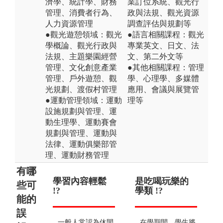
濟學、統計學、財務
業訂位系統、觀光行
管理、消費者行為、
政與法規、觀光資源
人力資源管理
調查評估與規劃等
●觀光遊憩領域：觀光
●語言相關課程：觀光
學概論、觀光行政與
專業英文、日文、法
法規、主題樂園經營
文、第二外文等
管理、文化創意產業
●其他相關課程：管理
管理、戶外遊憩、觀
學、心理學、多媒體
光規劃、渡假村管理
應用、會議與展覽管
●運動管理領域：運動
理等
設施規劃與管理、運
動生理學、運動賽會
規劃與管理、運動與
法律、運動俱樂部管
理、運動財務管理
有哪
學習內容輕鬆
低薪酬少 !?
是吃喝玩樂的
出路
無
些可
!?
學類 !?
!?
能的
誤
低門檻、長工時、
生
一般人常認為休閒
在學期間，學生將
高移動性，為社會
元