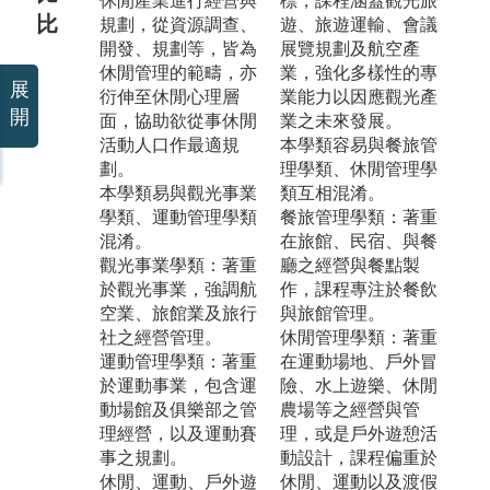
休閒產業進行經營與
標，課程涵蓋觀光旅
比
規劃，從資源調查、
遊、旅遊運輸、會議
開發、規劃等，皆為
展覽規劃及航空產
休閒管理的範疇，亦
業，強化多樣性的專
展
衍伸至休閒心理層
業能力以因應觀光產
開
面，協助欲從事休閒
業之未來發展。
活動人口作最適規
本學類容易與餐旅管
劃。
理學類、休閒管理學
本學類易與觀光事業
類互相混淆。
學類、運動管理學類
餐旅管理學類：著重
混淆。
在旅館、民宿、與餐
觀光事業學類：著重
廳之經營與餐點製
於觀光事業，強調航
作，課程專注於餐飲
空業、旅館業及旅行
與旅館管理。
社之經營管理。
休閒管理學類：著重
運動管理學類：著重
在運動場地、戶外冒
於運動事業，包含運
險、水上遊樂、休閒
動場館及俱樂部之管
農場等之經營與管
理經營，以及運動賽
理，或是戶外遊憩活
事之規劃。
動設計，課程偏重於
休閒、運動、戶外遊
休閒、運動以及渡假