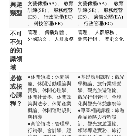
文藝傳播(SA)
、
教育
文藝傳播(SA)
、
教育
興趣
訓練(SE)
、
服務經營
訓練(SE)
、
服務經營
類型
(ES)
、
行政管理(EC)
(ES)
、
廣告公關(EA)
、
科技管理(ER)
、
行政管理(EC)
管理
、
傳播媒體
、
管理
、
人群服務
、
不可
外國語文
、
人群服務
銷售行銷
、
歷史文化
不知
的知
識領
域
●休閒領域：休閒講
●基礎應用課程：觀光
必修
座、休閒活動理論與
學概論、旅行業經營
或核
實務、休閒心理學、
學、觀光旅遊運輸、
心課
休閒社會學、休閒政
觀光行銷管理、全球
程？
策與法令、休閒產業
化與觀光休憩趨勢等
概論、休閒運動規劃
●專業相關課程：旅遊
與指導
產品策略與行程設
●商管領域：管理學、
計、觀光旅遊運輸、
行銷學、會計學、經
領隊導遊實務、旅行