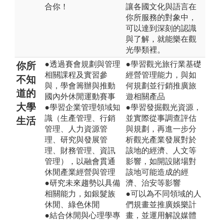
合你！
讓各國文化與語言在
你所服務的對象中，
可以達到深刻的認識
與了解，就能樂在觀
光學類裡。
●透過賽會規劃與管理
●學習觀光旅行業基礎
你所
相關課程及實習參
經營管理能力，與如
不知
與，學會籌辦與推動
何規劃並行銷推廣旅
道的
國內外休閒運動賽事
遊相關產品
大學
●學習企業管理領域知
●學習發掘觀光資源，
識（生產管理、行銷
並實際從事調查評估
生活
管理、人力資源管
與規劃，再進一步分
理、研究與發展管
析觀光產業發展對於
理、財務管理、資訊
該地的經濟、人文等
管理），以融會貫通
影響，如開設賭場對
休閒產業經營與管理
該地可能造成的經
●研究未來趨勢以具備
濟、治安等影響
相關能力，如銀髮族
●可以為不同領域的人
休閒、綠色休閒
們規畫並推廣娛樂計
●結合休閒與心理學專
畫，並運用解說媒體