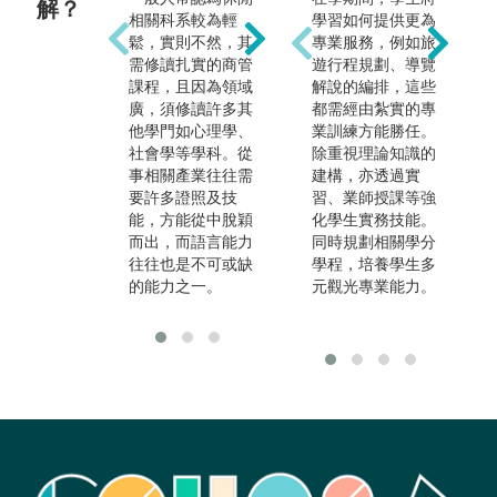
解？
相關科系較為輕
學習如何提供更為
大眾對於休閒產業
外
鬆，實則不然，其
專業服務，例如旅
之負面工作印象，
造
需修讀扎實的商管
遊行程規劃、導覽
但若能札實地學習
輸
課程，且因為領域
解說的編排，這些
商管領域及休管領
關
廣，須修讀許多其
都需經由紮實的專
域的知識，即能從
他學門如心理學、
業訓練方能勝任。
事企劃、指導、與
社會學等學科。從
除重視理論知識的
管理等級的工作，
事相關產業往往需
建構，亦透過實
而非一線的服務人
要許多證照及技
習、業師授課等強
員。
能，方能從中脫穎
化學生實務技能。
而出，而語言能力
同時規劃相關學分
往往也是不可或缺
學程，培養學生多
的能力之一。
元觀光專業能力。