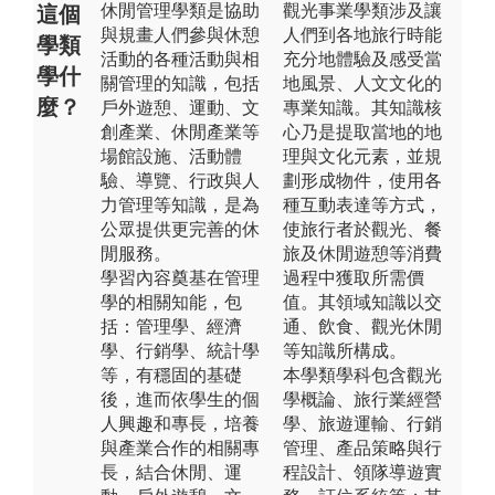
休閒管理學類是協助
觀光事業學類涉及讓
這個
與規畫人們參與休憩
人們到各地旅行時能
學類
活動的各種活動與相
充分地體驗及感受當
學什
關管理的知識，包括
地風景、人文文化的
麼？
戶外遊憩、運動、文
專業知識。其知識核
創產業、休閒產業等
心乃是提取當地的地
場館設施、活動體
理與文化元素，並規
驗、導覽、行政與人
劃形成物件，使用各
力管理等知識，是為
種互動表達等方式，
公眾提供更完善的休
使旅行者於觀光、餐
閒服務。
旅及休閒遊憩等消費
學習內容奠基在管理
過程中獲取所需價
學的相關知能，包
值。其領域知識以交
括：管理學、經濟
通、飲食、觀光休閒
學、行銷學、統計學
等知識所構成。
等，有穩固的基礎
本學類學科包含觀光
後，進而依學生的個
學概論、旅行業經營
人興趣和專長，培養
學、旅遊運輸、行銷
與產業合作的相關專
管理、產品策略與行
長，結合休閒、運
程設計、領隊導遊實