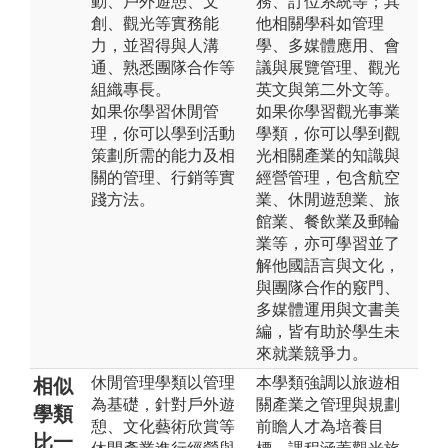
動、戶外遊憩、文
務、訂位系統等；其
創、觀光等實務能
他相關學科如管理
力，並習得與人溝
學、多媒體應用、會
通、熟悉團隊合作等
議與展覽管理、觀光
組織專長。
英文與第二外文等。
如果你學習休閒管
如果你學習觀光事業
理，你可以學到活動
學類，你可以學到觀
策劃所需的能力及相
光相關產業的知識與
關的管理、行銷等實
經營管理，包含航空
踐方法。
業、休閒遊憩業、旅
館業、餐飲業及郵輪
業等，亦可學習並了
解他國語言與文化，
與團隊合作的竅門、
多媒體運用與文書美
編，皆有助於學生未
來就業競爭力。
休閒管理學類以管理
本學類強調以旅遊相
相似
為基礎，針對戶外遊
關產業之管理與規劃
學類
憩、文化藝術欣賞等
前瞻人才為培養目
比一