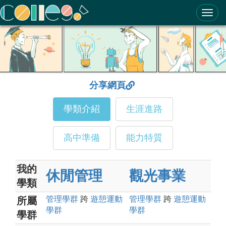
ColleGo! 大學選才與高中育才輔助系統
分享網頁
學類介紹
生涯進路
高中準備
能力特質
我的
休閒管理
觀光事業
學類
管理
學群
跨
遊憩運動
管理
學群
跨
遊憩運動
所屬
學群
學群
學群