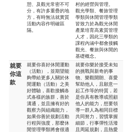
憩、及觀光常密不可
村的經營與管理。
分，有許多重疊的地
觀光學類、餐旅管理
方，有時無法就實質
學類與休閒管理學類
活動內容作明確區
皆致力於為觀光休閒
隔。
產業培育高素質管理
人才，因此三學類的
課程內涵中都會接觸
觀光、餐旅與休閒的
基礎概念。
就要你喜好休閒運動
就要你樂於接受未知
就要
（活動），並期望能
的挑戰與新奇的事
你這
夠帶給更多人關於休
物、樂觀開朗、喜愛
款
閒運動（活動）之美
幫助他人，且願意一
好體驗，喜歡接觸各
起工作等的特質，若
式各樣的族群，善於
是你具有教導或照顧
溝通，並且擁有好的
他人的能力，想要領
觀察力與組織能力，
導一群人為相同目標
如果你善於規劃活動
共同努力，習慣掌握
行程與強度，那麼休
細節，行事彈性活潑
閒管理學類將會很適
且周延規劃，且熱愛