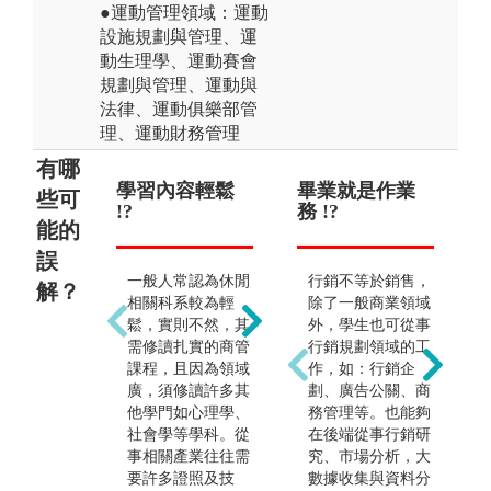
●運動管理領域：運動
設施規劃與管理、運
動生理學、運動賽會
規劃與管理、運動與
法律、運動俱樂部管
理、運動財務管理
有哪
學習內容輕鬆
低薪酬少 !?
畢業就是作業
出路
個
些可
!?
務 !?
合
能的
誤
低門檻、長工時、
生
一般人常認為休閒
行銷不等於銷售，
高移動性，為社會
元
解？
相關科系較為輕
除了一般商業領域
大眾對於休閒產業
外
鬆，實則不然，其
外，學生也可從事
之負面工作印象，
造
需修讀扎實的商管
行銷規劃領域的工
告
但若能札實地學習
輸
課程，且因為領域
作，如：行銷企
商管領域及休管領
關
廣，須修讀許多其
劃、廣告公關、商
域的知識，即能從
他學門如心理學、
務管理等。也能夠
事企劃、指導、與
社會學等學科。從
在後端從事行銷研
管理等級的工作，
事相關產業往往需
究、市場分析，大
而非一線的服務人
要許多證照及技
數據收集與資料分
員。