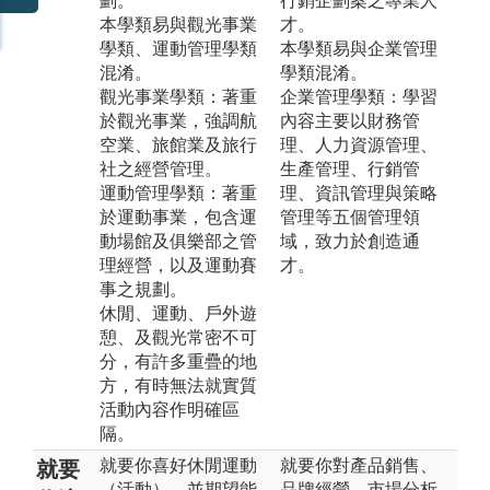
劃。
行銷企劃案之專業人
本學類易與觀光事業
才。
學類、運動管理學類
本學類易與企業管理
混淆。
學類混淆。
觀光事業學類：著重
企業管理學類：學習
於觀光事業，強調航
內容主要以財務管
空業、旅館業及旅行
理、人力資源管理、
社之經營管理。
生產管理、行銷管
運動管理學類：著重
理、資訊管理與策略
於運動事業，包含運
管理等五個管理領
動場館及俱樂部之管
域，致力於創造通
理經營，以及運動賽
才。
事之規劃。
休閒、運動、戶外遊
憩、及觀光常密不可
分，有許多重疊的地
方，有時無法就實質
活動內容作明確區
隔。
就要你喜好休閒運動
就要你對產品銷售、
就要
（活動），並期望能
品牌經營、市場分析