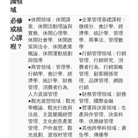
識領
域
●休閒領域：休閒講
●企業管理基礎課程：
必修
座、休閒活動理論與
微積分、會計學、經
或核
實務、休閒心理學、
濟學、統計學、管理
心課
休閒社會學、休閒政
學、商事法、管理數
程？
策與法令、休閒產業
學
概論、休閒運動規劃
●行銷管理領域：行銷
與指導
管理、行銷研究、消
●商管領域：管理學、
費者行為、行銷策略
行銷學、會計學、經
管理、顧客關係管
濟學、統計學、財務
理、品牌管理、網路
管理、消費者行為、
行銷
人力資源管理
●財務管理領域：財務
●觀光遊憩領域：觀光
管理、國際金融
學概論、觀光行政與
●營運與決策領域：生
法規、主題樂園經營
產與作管理、決策科
管理、文化創意產業
學、供應鏈管理
管理、戶外遊憩、觀
●其他跨學科領域：廣
光規劃、渡假村管理
告學、傳播學