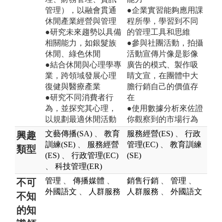
管理），以融會貫通
●企業實習能夠應用課
休閒產業經營與管理
程所學，學習到不同
●研究未來趨勢以具備
的管理工具和思維
相關能力，如銀髮族
●參與社團活動，拍攝
休閒、綠色休閒
活動宣傳片像是影像
●結合休閒與心理學專
廣告的模式、製作吸
業，跨領域發展心理
睛文宣，在團體中大
復健與醫療產業
膽行銷自己的價值存
●研究不同消費者行
在
為，並探究其心理，
●使用數據分析來佐證
以規劃最適休閒活動
你觀察到的市場行為
文藝傳播(SA)
、
教育
服務經營(ES)
、
行政
興趣
訓練(SE)
、
服務經營
管理(EC)
、
教育訓練
類型
(ES)
、
行政管理(EC)
(SE)
、
科技管理(ER)
管理
、
傳播媒體
、
銷售行銷
、
管理
、
不可
外國語文
、
人群服務
人群服務
、
外國語文
不知
的知