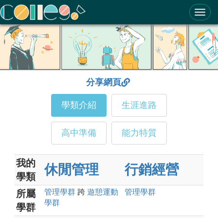
ColleGo! 大學選才與高中育才輔助系統
分享網頁
學類介紹
生涯進路
高中準備
能力特質
我的
休閒管理
行銷經營
學類
管理
學群
跨
遊憩運動
管理
學群
所屬
學群
學群