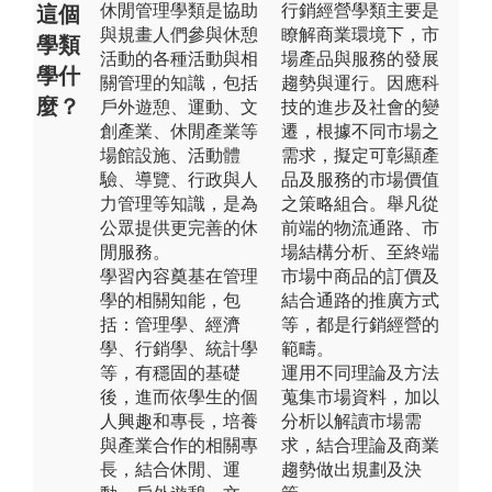
休閒管理學類是協助
行銷經營學類主要是
這個
與規畫人們參與休憩
瞭解商業環境下，市
學類
活動的各種活動與相
場產品與服務的發展
學什
關管理的知識，包括
趨勢與運行。因應科
麼？
戶外遊憩、運動、文
技的進步及社會的變
創產業、休閒產業等
遷，根據不同市場之
場館設施、活動體
需求，擬定可彰顯產
驗、導覽、行政與人
品及服務的市場價值
力管理等知識，是為
之策略組合。舉凡從
公眾提供更完善的休
前端的物流通路、市
閒服務。
場結構分析、至終端
學習內容奠基在管理
市場中商品的訂價及
學的相關知能，包
結合通路的推廣方式
括：管理學、經濟
等，都是行銷經營的
學、行銷學、統計學
範疇。
等，有穩固的基礎
運用不同理論及方法
後，進而依學生的個
蒐集市場資料，加以
人興趣和專長，培養
分析以解讀市場需
與產業合作的相關專
求，結合理論及商業
長，結合休閒、運
趨勢做出規劃及決