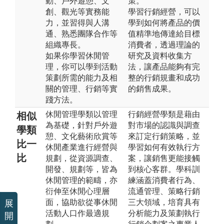
動、戶外遊憩、文
策。
創、觀光等實務能
學習行銷經營，可以
力，並習得與人溝
學到如何將產品的價
通、熟悉團隊合作等
值精準地傳達給目標
組織專長。
消費者，透過理論的
如果你學習休閒管
研究及資料收集方
理，你可以學到活動
法，讓產品能夠有完
策劃所需的能力及相
整的行銷規畫和成功
關的管理、行銷等實
的銷售成果。
踐方法。
休閒管理學類以管理
行銷經營學類是藉由
相似
為基礎，針對戶外遊
對市場的認識與調查
學類
憩、文化藝術欣賞等
來訂定行銷策略，並
比一
休閒產業進行經營與
學習如何有效執行方
比
規劃，從資源調查、
案，讓銷售更能接觸
開發、規劃等，皆為
到核心客群。學科訓
休閒管理的範疇，亦
練涵蓋消費者行為、
衍伸至休閒心理層
流通管理、策略行銷
面，協助欲從事休閒
三大領域，培育具有
展
活動人口作最適規
分析能力及策劃執行
開