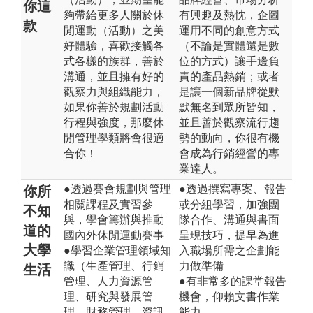
你這
夠帶給更多人關於休
有興趣及熱忱，企圖
款
閒運動（活動）之美
運用不同的創意方式
好體驗，喜歡接觸各
（不論是實體還是數
式各樣的族群，善於
位的方式）讓手邊負
溝通，並且擁有好的
責的產品熱銷；或者
觀察力與組織能力，
是讓一個新品牌從默
如果你善於規劃活動
默無名到眾所皆知，
行程與強度，那麼休
並且善於觀察流行趨
閒管理學類將會很適
勢的動向，你很有機
合你！
會成為行銷經營的專
業達人。
●透過賽會規劃與管理
●透過撰寫專案、報告
你所
相關課程及實習參
或分組學習，加強團
不知
與，學會籌辦與推動
隊合作、溝通與書面
道的
國內外休閒運動賽事
呈現技巧，提早為進
大學
●學習企業管理領域知
入職場所需之企劃能
識（生產管理、行銷
力做準備
生活
管理、人力資源管
●有非常多的課堂報告
理、研究與發展管
機會，仰賴文書作業
理、財務管理、資訊
能力