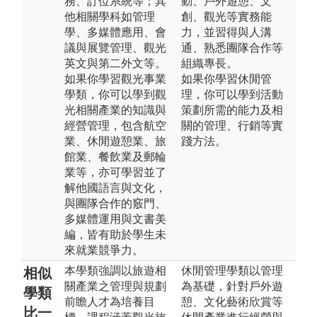
務、訂位系統等；其
動、戶外遊憩、文
他相關學科如管理
創、觀光等實務能
學、多媒體應用、會
力，並習得與人溝
議與展覽管理、觀光
通、熟悉團隊合作等
英文與第二外文等。
組織專長。
如果你學習觀光事業
如果你學習休閒管
學類，你可以學到觀
理，你可以學到活動
光相關產業的知識與
策劃所需的能力及相
經營管理，包含航空
關的管理、行銷等實
業、休閒遊憩業、旅
踐方法。
館業、餐飲業及郵輪
業等，亦可學習並了
解他國語言與文化，
與團隊合作的竅門、
多媒體運用與文書美
編，皆有助於學生未
來就業競爭力。
本學類強調以旅遊相
休閒管理學類以管理
相似
關產業之管理與規劃
為基礎，針對戶外遊
學類
前瞻人才為培養目
憩、文化藝術欣賞等
比一