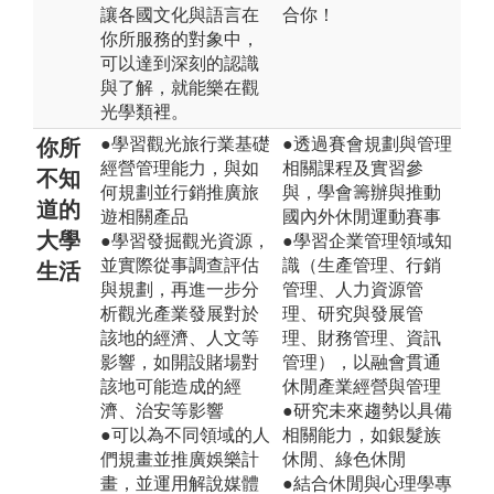
讓各國文化與語言在
合你！
你所服務的對象中，
可以達到深刻的認識
與了解，就能樂在觀
光學類裡。
●學習觀光旅行業基礎
●透過賽會規劃與管理
你所
經營管理能力，與如
相關課程及實習參
不知
何規劃並行銷推廣旅
與，學會籌辦與推動
道的
遊相關產品
國內外休閒運動賽事
大學
●學習發掘觀光資源，
●學習企業管理領域知
並實際從事調查評估
識（生產管理、行銷
生活
與規劃，再進一步分
管理、人力資源管
析觀光產業發展對於
理、研究與發展管
該地的經濟、人文等
理、財務管理、資訊
影響，如開設賭場對
管理），以融會貫通
該地可能造成的經
休閒產業經營與管理
濟、治安等影響
●研究未來趨勢以具備
●可以為不同領域的人
相關能力，如銀髮族
們規畫並推廣娛樂計
休閒、綠色休閒
畫，並運用解說媒體
●結合休閒與心理學專