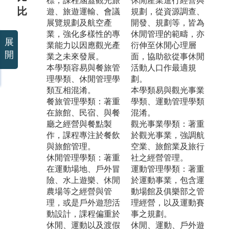
標，課程涵蓋觀光旅
休閒產業進行經營與
比
遊、旅遊運輸、會議
規劃，從資源調查、
展覽規劃及航空產
開發、規劃等，皆為
業，強化多樣性的專
休閒管理的範疇，亦
展
業能力以因應觀光產
衍伸至休閒心理層
開
業之未來發展。
面，協助欲從事休閒
本學類容易與餐旅管
活動人口作最適規
理學類、休閒管理學
劃。
類互相混淆。
本學類易與觀光事業
餐旅管理學類：著重
學類、運動管理學類
在旅館、民宿、與餐
混淆。
廳之經營與餐點製
觀光事業學類：著重
作，課程專注於餐飲
於觀光事業，強調航
與旅館管理。
空業、旅館業及旅行
休閒管理學類：著重
社之經營管理。
在運動場地、戶外冒
運動管理學類：著重
險、水上遊樂、休閒
於運動事業，包含運
農場等之經營與管
動場館及俱樂部之管
理，或是戶外遊憩活
理經營，以及運動賽
動設計，課程偏重於
事之規劃。
休閒、運動以及渡假
休閒、運動、戶外遊