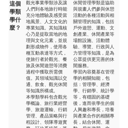
觀光事業學類涉及讓
休閒管理學類是協助
這個
人們到各地旅行時能
與規畫人們參與休憩
學類
充分地體驗及感受當
活動的各種活動與相
學什
地風景、人文文化的
關管理的知識，包括
麼？
專業知識。其知識核
戶外遊憩、運動、文
心乃是提取當地的地
創產業、休閒產業等
理與文化元素，並規
場館設施、活動體
劃形成物件，使用各
驗、導覽、行政與人
種互動表達等方式，
力管理等知識，是為
使旅行者於觀光、餐
公眾提供更完善的休
旅及休閒遊憩等消費
閒服務。
過程中獲取所需價
學習內容奠基在管理
值。其領域知識以交
學的相關知能，包
通、飲食、觀光休閒
括：管理學、經濟
等知識所構成。
學、行銷學、統計學
本學類學科包含觀光
等，有穩固的基礎
學概論、旅行業經營
後，進而依學生的個
學、旅遊運輸、行銷
人興趣和專長，培養
管理、產品策略與行
與產業合作的相關專
程設計、領隊導遊實
長，結合休閒、運