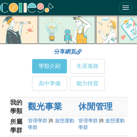
ColleGo! 大學選才與高中育才輔助系統
分享網頁
學類介紹
生涯進路
高中準備
能力特質
我的
觀光事業
休閒管理
學類
管理
學群
跨
遊憩運動
管理
學群
跨
遊憩運動
所屬
學群
學群
學群