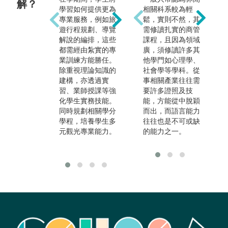
解？
學習如何提供更為
是無法於觀光產業
相關科系較為輕
廣
專業服務，例如旅
發光發熱的，本學
鬆，實則不然，其
外
遊行程規劃、導覽
類不僅提供觀光相
需修讀扎實的商管
業
解說的編排，這些
關專業課程，如：
課程，且因為領域
業
都需經由紮實的專
航空票務、行程規
廣，須修讀許多其
航
業訓練方能勝任。
劃、旅運管理。此
他學門如心理學、
業
除重視理論知識的
外，觀光學群亦提
社會學等學科。從
關
建構，亦透過實
供其他在觀光領域
事相關產業往往需
顧
習、業師授課等強
上會用到的相關專
要許多證照及技
畢
化學生實務技能。
業知能，如管理
能，方能從中脫穎
事
同時規劃相關學分
學、媒體應用與會
而出，而語言能力
動
學程，培養學生多
議與展覽管理等等
往往也是不可或缺
顧
元觀光專業能力。
課程。
的能力之一。
構
就