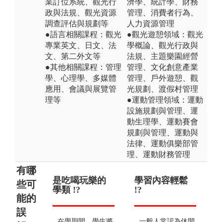
業訂位系統、觀光行
濟學、統計學、財務
政與法規、觀光資源
管理、消費者行為、
調查評估與規劃等
人力資源管理
●語言相關課程：觀光
●觀光遊憩領域：觀光
專業英文、日文、法
學概論、觀光行政與
文、第二外文等
法規、主題樂園經營
●其他相關課程：管理
管理、文化創意產業
學、心理學、多媒體
管理、戶外遊憩、觀
應用、會議與展覽管
光規劃、渡假村管理
理等
●運動管理領域：運動
設施規劃與管理、運
動生理學、運動賽會
規劃與管理、運動與
法律、運動俱樂部管
理、運動財務管理
有哪
是吃喝玩樂的
無需專業知能
學習內容輕鬆
僅
低
些可
學類 !?
!?
!?
導遊
能的
誤
在學期間，學生將
若無觀光專業知能
一般人常認為休閒
本