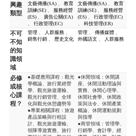
文藝傳播(SA)
、
教育
文藝傳播(SA)
、
教育
興趣
訓練(SE)
、
服務經營
訓練(SE)
、
服務經營
類型
(ES)
、
廣告公關(EA)
(ES)
、
行政管理(EC)
、
行政管理(EC)
、
科技管理(ER)
管理
、
人群服務
、
管理
、
傳播媒體
、
不可
銷售行銷
、
歷史文化
外國語文
、
人群服務
不知
的知
識領
域
●基礎應用課程：觀光
●休閒領域：休閒講
必修
學概論、旅行業經營
座、休閒活動理論與
或核
學、觀光旅遊運輸、
實務、休閒心理學、
心課
觀光行銷管理、全球
休閒社會學、休閒政
程？
化與觀光休憩趨勢等
策與法令、休閒產業
●專業相關課程：旅遊
概論、休閒運動規劃
產品策略與行程設
與指導
計、觀光旅遊運輸、
●商管領域：管理學、
領隊導遊實務、旅行
行銷學、會計學、經