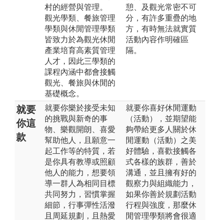
村的經營與管理。
憩、及觀光常密不可
觀光學類、餐旅管理
分，有許多重疊的地
學類與休閒管理學類
方，有時無法就實質
皆致力於為觀光休閒
活動內容作明確區
產業培育高素質管理
隔。
人才，因此三學類的
課程內涵中都會接觸
觀光、餐旅與休閒的
基礎概念。
就要你樂於接受未知
就要你喜好休閒運動
就要
的挑戰與新奇的事
（活動），並期望能
你這
物、樂觀開朗、喜愛
夠帶給更多人關於休
款
幫助他人，且願意一
閒運動（活動）之美
起工作等的特質，若
好體驗，喜歡接觸各
是你具有教導或照顧
式各樣的族群，善於
他人的能力，想要領
溝通，並且擁有好的
導一群人為相同目標
觀察力與組織能力，
共同努力，習慣掌握
如果你善於規劃活動
細節，行事彈性活潑
行程與強度，那麼休
且周延規劃，且熱愛
閒管理學類將會很適