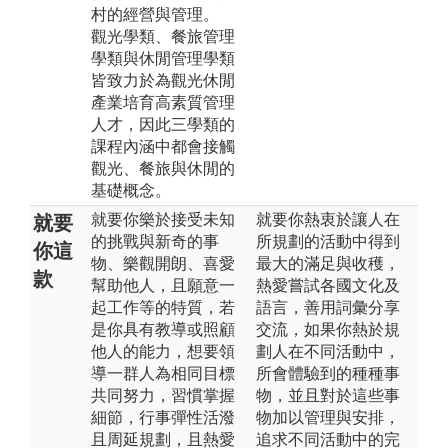
村的經營與管理。
觀光學類、餐旅管理
學類與休閒管理學類
皆致力於為觀光休閒
產業培育高素質管理
人才，因此三學類的
課程內涵中都會接觸
觀光、餐旅與休閒的
基礎概念。
就要你樂於接受未知
就要你熱衷於讓人在
就要
的挑戰與新奇的事
所規劃的活動中得到
你這
物、樂觀開朗、喜愛
最大的滿足與收穫，
款
幫助他人，且願意一
熱愛嘗試各國文化及
起工作等的特質，若
語言，善用詞彙分享
是你具有教導或照顧
交流，如果你熱於規
他人的能力，想要領
劃人在不同活動中，
導一群人為相同目標
所會體驗到的種種事
共同努力，習慣掌握
物，並且對於這些事
細節，行事彈性活潑
物加以管理與安排，
且周延規劃，且熱愛
追求不同活動中的完