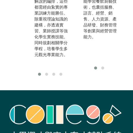
解說的編排，這些
關專業課程，如：
能學習餐飲廚藝技
業
都需經由紮實的專
航空票務、行程規
術，也囊括服務、
航
業訓練方能勝任。
劃、旅運管理。此
語言、經營、銷
業
除重視理論知識的
外，觀光學群亦提
售、人力資源、產
關
建構，亦透過實
供其他在觀光領域
品研發、財務管理
顧
習、業師授課等強
上會用到的相關專
等創業與經營管理
畢
化學生實務技能。
業知能，如管理
能力。
事
同時規劃相關學分
學、媒體應用與會
動
學程，培養學生多
議與展覽管理等等
顧
元觀光專業能力。
課程。
構
就