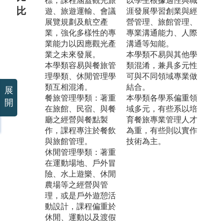
標，課程涵蓋觀光旅
以學生根據適性與職
比
遊、旅遊運輸、會議
涯發展學習創業與經
展覽規劃及航空產
營管理、旅館管理、
業，強化多樣性的專
專業溝通能力、人際
業能力以因應觀光產
溝通等知能。
業之未來發展。
本學類不易與其他學
本學類容易與餐旅管
類混淆，兼具多元性
理學類、休閒管理學
可與不同領域專業做
類互相混淆。
結合。
展
餐旅管理學類：著重
本學類各學系偏重領
開
在旅館、民宿、與餐
域多元，有些系以培
廳之經營與餐點製
育餐旅專業管理人才
作，課程專注於餐飲
為重，有些則以實作
與旅館管理。
技術為主。
休閒管理學類：著重
在運動場地、戶外冒
險、水上遊樂、休閒
農場等之經營與管
理，或是戶外遊憩活
動設計，課程偏重於
休閒、運動以及渡假