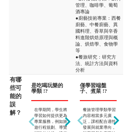
管理、咖啡學、葡萄
酒專論
●廚藝技術專業：西餐
廚藝、中餐廚藝、異
國料理、香草與辛香
料進階烘焙原理與概
論、烘焙學、食物學
等
●餐旅研究：研究方
法、統計方法與資料
分析
有哪
是吃喝玩樂的
無需專業知能
僅學習端盤
僅
只
些可
學類 !?
!?
子、煮菜 !?
導遊
相
能的
工
誤
在學期間，學生將
若無觀光專業知能
餐旅管理學類學習
本
解？
學習如何提供更為
是無法於觀光產業
內容相當多元廣
廣
專業服務，例如旅
發光發熱的，本學
泛，課程配合適性
外
遊行程規劃、導覽
類不僅提供觀光相
發展與就業導向，
業