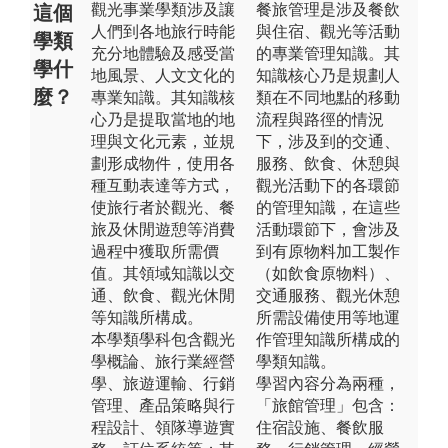
觀光事業學類涉及讓
餐旅管理是涉及餐飲
這個
人們到各地旅行時能
與住宿、觀光等活動
學類
充分地體驗及感受當
的專業管理知識。其
學什
地風景、人文文化的
知識核心乃是規劃人
麼？
專業知識。其知識核
類在不同地點的移動
心乃是提取當地的地
流程與路徑的情況
理與文化元素，並規
下，涉及到的交通、
劃形成物件，使用各
服務、飲食、休憩與
種互動表達等方式，
觀光活動下的各環節
使旅行者於觀光、餐
的管理知識，在這些
旅及休閒遊憩等消費
活動環節下，會涉及
過程中獲取所需價
到有原物料加工製作
值。其領域知識以交
（如飲食原物料）、
通、飲食、觀光休閒
交通服務、觀光休憩
等知識所構成。
所需設備使用等地運
本學類學科包含觀光
作管理知識所構成的
學概論、旅行業經營
學類知識。
學、旅遊運輸、行銷
學習內容分為兩種，
管理、產品策略與行
「旅館管理」包含：
程設計、領隊導遊實
住宿設施、餐飲服