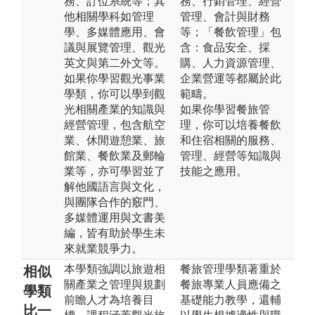
務、訂位系統等；其
務、行銷管理、經營
他相關學科如管理
管理、會計與財務
學、多媒體應用、會
等；「餐飲管理」包
議與展覽管理、觀光
含：食品安全、採
英文與第二外文等。
購、人力資源管理、
如果你學習觀光事業
企業營運等都屬於此
學類，你可以學到觀
範疇。
光相關產業的知識與
如果你學習餐旅管
經營管理，包含航空
理，你可以培養餐飲
業、休閒遊憩業、旅
和住宿相關的服務、
館業、餐飲業及郵輪
管理、經營等知識與
業等，亦可學習並了
技能之應用。
解他國語言與文化，
與團隊合作的竅門、
多媒體運用與文書美
編，皆有助於學生未
來就業競爭力。
本學類強調以旅遊相
餐旅管理學類著重於
相似
關產業之管理與規劃
餐旅專業人員應備之
學類
前瞻人才為培養目
基礎能力教學，還輔
比一