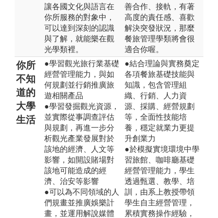
讓各國文化與語言在
善合作、接軌，有著
你所服務的對象中，
高度的責任感、喜歡
可以達到深刻的認識
解決突發狀況，那麼
與了解，就能樂在觀
餐旅管理學類將會很
光學類裡。
適合你喔。
●學習觀光旅行業基礎
●結合理論與實務奠定
你所
經營管理能力，與如
各項餐旅基礎技能與
不知
何規劃並行銷推廣旅
知識，包含管理組
道的
遊相關產品
織、行銷、人力資
大學
●學習發掘觀光資源，
源、採購、經營規劃
並實際從事調查評估
等，全面性技能培
生活
與規劃，再進一步分
養，穩定就業力更提
析觀光產業發展對於
升創業力
該地的經濟、人文等
●於模擬實境環境中學
影響，如開設賭場對
習旅館、咖啡廳基礎
該地可能造成的經
經營管理能力，學生
濟、治安等影響
透過甄選、教學、培
●可以為不同領域的人
訓，由系上教授帶領
們規畫並推廣娛樂計
學生自主經營管理，
畫，並運用解說媒體
累積實務操作經驗，