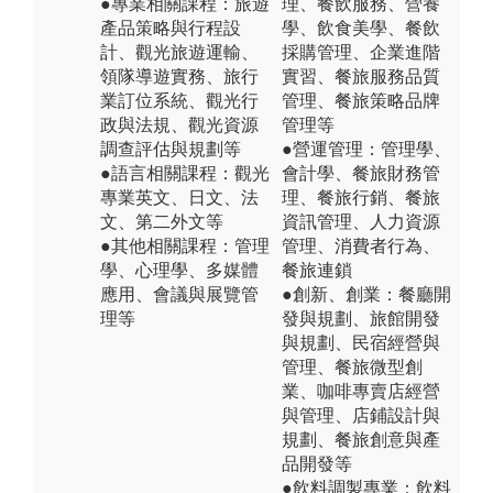
●專業相關課程：旅遊
理、餐飲服務、營養
產品策略與行程設
學、飲食美學、餐飲
計、觀光旅遊運輸、
採購管理、企業進階
領隊導遊實務、旅行
實習、餐旅服務品質
業訂位系統、觀光行
管理、餐旅策略品牌
政與法規、觀光資源
管理等
調查評估與規劃等
●營運管理：管理學、
●語言相關課程：觀光
會計學、餐旅財務管
專業英文、日文、法
理、餐旅行銷、餐旅
文、第二外文等
資訊管理、人力資源
●其他相關課程：管理
管理、消費者行為、
學、心理學、多媒體
餐旅連鎖
應用、會議與展覽管
●創新、創業：餐廳開
理等
發與規劃、旅館開發
與規劃、民宿經營與
管理、餐旅微型創
業、咖啡專賣店經營
與管理、店鋪設計與
規劃、餐旅創意與產
品開發等
●飲料調製專業：飲料