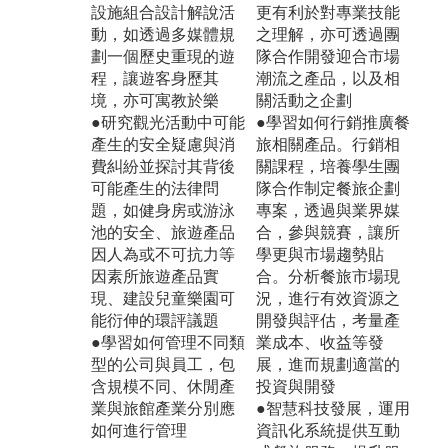
設施組合設計解說活
更有利於對專業技能
動，如透過多媒體規
之理解，亦可透過團
劃一個歷史重現的遊
隊合作開發迎合市場
程，讓遊客身歷其
潮流之產品，以及相
境，亦可寓教於樂
關活動之企劃
●研究觀光活動中可能
●學習如何行銷推廣餐
產生的安全疑慮與消
旅相關產品。行銷相
費糾紛並探討其背後
關課程，培養學生團
可能產生的法律問
隊合作制定餐旅企劃
題，如健身房或游泳
專案，透過與業界媒
池的安全、旅遊產品
合，參與競賽，讓所
因人為或不可抗力等
學更與市場趨勢貼
因素所旅遊產品實
合。分析餐旅市場現
現、建設兒童樂園可
況，進行有效資源之
能衍伸的環評議題
開發與評估，考量產
●學習如何管理不同類
業成本、收益等發
型的公司與員工，包
展，進而規劃適當的
含規模不同、休閒產
投資與開發
業與旅館產業分別應
●智慧科技發展，運用
如何進行管理
資訊化系統提供互動