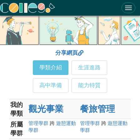
ColleGo! 大學選才與高中育才輔助系統
分享網頁
學類介紹
生涯進路
高中準備
能力特質
我的
觀光事業
餐旅管理
學類
管理
學群
跨
遊憩運動
管理
學群
跨
遊憩運動
所屬
學群
學群
學群