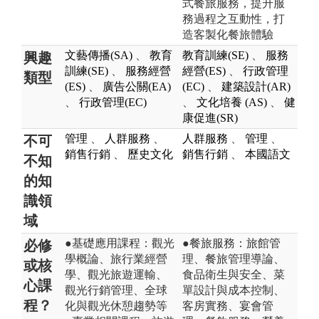
式餐旅服務，提升服
務過程之互動性，打
造客製化餐旅體驗
文藝傳播(SA)
、
教育
教育訓練(SE)
、
服務
興趣
訓練(SE)
、
服務經營
經營(ES)
、
行政管理
類型
(ES)
、
廣告公關(EA)
(EC)
、
建築設計(AR)
、
行政管理(EC)
、
文化培養 (AS)
、
健
康促進(SR)
管理
、
人群服務
、
人群服務
、
管理
、
不可
銷售行銷
、
歷史文化
銷售行銷
、
本國語文
不知
的知
識領
域
●基礎應用課程：觀光
●餐旅服務：旅館管
必修
學概論、旅行業經營
理、餐旅管理導論、
或核
學、觀光旅遊運輸、
食品衛生與安全、菜
心課
觀光行銷管理、全球
單設計與成本控制、
程？
化與觀光休憩趨勢等
客房實務、宴會管