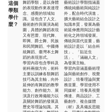
舞蹈學類，是以身體
藝術設計學類指涵蓋
這個
的表現動作來表達理
傳統純藝術與純設計
學類
念、感覺的領域知
外，配合時代演進，
學什
識。這包含了人文、
擴大藝術結合設計之
麼？
藝術創作與展演為範
知識本質，發展為藝
圍，具體的舞蹈表現
術延伸應用與設計藝
又有芭蕾、現代舞、
術化之跨領域發展。
即興、爵士舞、民族
傳統與當代並重，藝
和民間舞蹈、中國傳
術設計是以「結合科
統舞蹈、臺灣本土舞
技」、「貼近生
蹈的表現形式。
活」、「涵融人文」
學習內容包含學科及
為發展主軸。
術科兩個方向，術科
學習內容涵蓋藝術理
主要以訓練各類舞蹈
論與藝術創作、視覺
技巧為其主軸，向外
設計，培養理論與實
延伸的有舞蹈的教學
務並重、學習使用不
能力、創作能力、展
同媒材，培養具視覺
演及行政籌備能力以
傳達、商品設計、工
及關於舞蹈的發展及
藝創作、複合媒體
歷史等理論知識。其
（材）及具備反思能