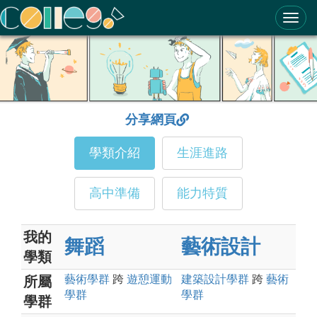
ColleGo! 大學選才與高中育才輔助系統
分享網頁
學類介紹
生涯進路
高中準備
能力特質
我的
舞蹈
藝術設計
學類
藝術
學群
跨
遊憩運動
建築設計
學群
跨
藝術
所屬
學群
學群
學群