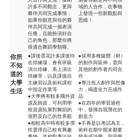
許多不同觀念，更與
域的人合作，在事物
夥伴共同完成事情，
上發現一些新觀點與
如果你願意與你的夥
思維！
伴共同完成一個表演
任務，且能扮演好自
己的角色，那麼你將
很適合舞蹈學類喔。
●課後需花許多課後待
●採用多種媒體（材）
你所
在排練場，會有班級
的創作與延伸，需與
不知
演出排練、系上演出
其他的創作者共同合
道的
排練等，以及課後自
作
大學
主練習以及術科課程
●專注投入創作與想像
中指定作業等
力，竭盡全力完成作
生活
●大學將有較多國外資
品
源及師資，可利用學
●在四年的學習過程
校資源拓展對舞蹈的
中，發揮自我潛在的
視野及自己的世界觀
創造力
●相較高中時有較多彈
●不再是以考試為主，
性選擇自己較有興趣
術科在期中期末都要
事物，並相對專注於
發表或評圖，與同學