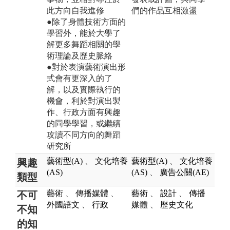
此方向自我進修
們的作品互相激盪
●除了身體技術方面的
學習外，能於大學了
解更多舞蹈相關的學
術理論及歷史脈絡
●對於表演藝術演出形
式會有更深入的了
解，以及實際執行的
機會，利於對演出製
作、行政方面有興趣
的同學學習，或繼續
攻讀不同方向的舞蹈
研究所
藝術型(A)
、
文化培養
藝術型(A)
、
文化培養
興趣
(AS)
(AS)
、
廣告公關(AE)
類型
藝術
、
傳播媒體
、
藝術
、
設計
、
傳播
不可
外國語文
、
行政
媒體
、
歷史文化
不知
的知