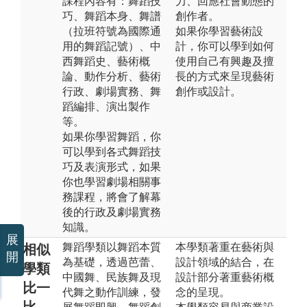
課程內容有：舞蹈技
力、回應社會動態的
巧、舞蹈本身、舞譜
創作者。
（拉班符號為國際通
如果你學習藝術設
用的舞蹈記號）、中
計，你可以學到如何
西舞蹈史、藝術概
使用自己有興趣及擅
論、動作分析、藝術
長的方式來呈現藝術
行政、劇場實務、舞
創作或設計。
蹈編排、演出製作
等。
如果你學習舞蹈，你
可以學到各式舞蹈技
巧及表演形式，如果
你也學習劇場相關事
務課程，將會了解幕
後的行政及劇場實務
知識。
展
舞蹈學類以舞蹈本質
本學類著重在藝術與
相似
開
為基礎，透過芭蕾、
設計領域的結合，在
學類
中國舞、民族舞及現
設計部分著重藝術概
比一
代舞之動作訓練，發
念的呈現。
比