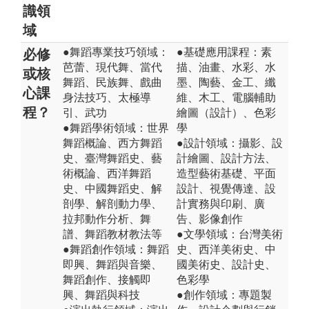
識領
域
●舞蹈專業技巧領域：
●基礎應用課程：素
必修
芭蕾、現代舞、當代
描、油畫、水彩、水
或核
舞蹈、民族舞、戲曲
墨、陶藝、金工、纖
心課
身法技巧、太極導
維、木工、電腦輔助
程？
引、武功
繪圖（設計）、色彩
●舞蹈學術領域：世界
學
舞蹈概論、西方舞蹈
●設計領域：攝影、設
史、臺灣舞蹈史、藝
計繪圖、設計方法、
術概論、西洋舞蹈
造型藝術基礎、平面
史、中國舞蹈史、解
設計、視覺傳達、設
剖學、解剖動力學、
計實務與印刷、廣
拉邦動作分析、舞
告、影像創作
譜、舞蹈教材教法等
●文學領域：台灣美術
●舞蹈創作領域：舞蹈
史、西洋美術史、中
即興、舞蹈與音樂、
國美術史、設計史、
舞蹈創作、接觸即
色彩學
興、舞蹈與科技
●創作領域：專題製