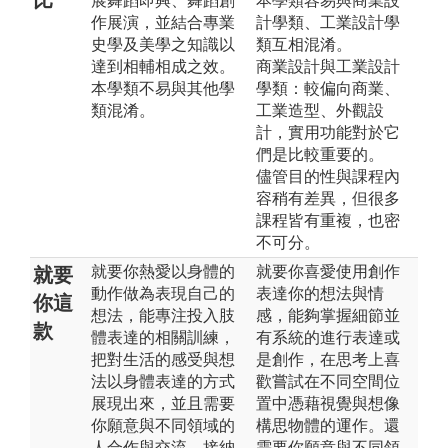
展舞蹈即興、舞蹈創
本學類容易與商業設
作展演，並結合專業
計學類、工業設計學
史學及美學之知識以
類互相混淆。
達到相輔相成之效。
商業設計與工業設計
本學類不易與其他學
學類：較偏向商業、
類混淆。
工業造型、外觀設
計，實用功能對於它
們是比較重要的。
儘管目的性與課程內
容稍有差異，但很多
課程皆有重複，也密
不可分。
就要你熱愛以身體的
就要你喜愛使用創作
就要
動作做為表現自己的
表達你的想法與情
你這
想法，能專注投入肢
感，能夠掌握細節並
款
體表達的相關訓練，
有系統的進行表達或
把對生活的感受與想
是創作，在思考上喜
法以身體表達的方式
歡嘗試在不同空間位
展現出來，並且需要
置中憑藉視覺與想像
你願意與不同領域的
構思物體的運作。還
人合作與交流，接納
需要你願意與不同領