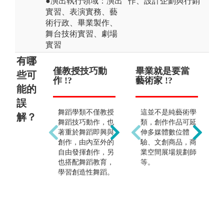
●演出執行領域：演出
作、設計企劃與行銷
實習、表演實務、藝
術行政、畢業製作、
舞台技術實習、劇場
實習
有哪
僅教授技巧動
畢業後擔任舞
畢業就是要當
畢
些可
作 !?
團舞者 !?
藝術家 !?
工
能的
誤
舞蹈學類不僅教授
學生畢業後可從事
這並不是純藝術學
解？
舞蹈技巧動作，也
之舞蹈相關工作包
類，創作作品可延
著重於舞蹈即興與
括舞者、編舞家、
伸多媒體數位體
創作，由內至外的
舞蹈教師、藝術行
驗、文創商品，商
自由發揮創作，另
政等，然非所有人
業空間展場規劃師
也搭配舞蹈教育，
皆如前所述，事實
等。
學習創造性舞蹈。
上還可以運用自身
美感從事平面設
計、服裝設計、藝
術治療，跨領域創
作或協助舞團大小
事的舞團助理，活