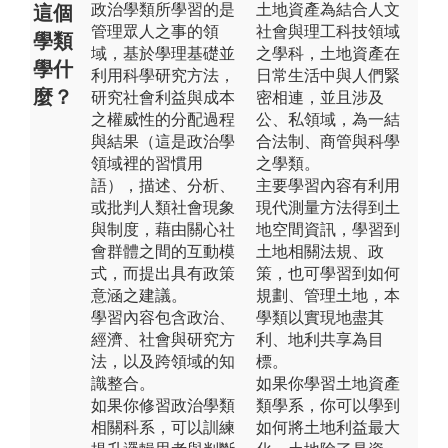
政治學類所學習的是
土地資產為結合人文
這個
管理眾人之事的領
社會與理工科技領域
學類
域，基於學理基礎並
之學科，土地資產在
學什
利用科學研究方法，
日常生活中與人們緊
麼？
研究社會利益與成本
密相連，並且涉及
之權威性的分配過程
公、私領域，為一結
與結果（這是政治學
合法制、商管與科學
領域裡的習慣用
之學類。
語），描述、分析、
主要學習內容有利用
或批判人類社會現象
現代測量方法得到土
與制度，藉由關心社
地空間資訊，學習到
會群體之間的互動模
土地相關法規、政
式，而提出具有政策
策，也可學習到如何
意涵之建議。
規劃、管理土地，本
學習內容包含政治、
學類以實現地盡其
經濟、社會與研究方
利、地利共享為目
法，以及跨領域的知
標。
識整合。
如果你學習土地資產
如果你修習政治學類
類學系，你可以學到
相關科系，可以訓練
如何將土地利益最大