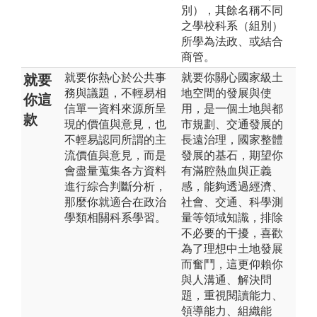
別），其餘名稱不同
之學校科系（組別）
所學為法政、或結合
商管。
就要你熱心於公共事
就要你關心國家級土
就要
務與議題，不輕易相
地空間的發展與使
你這
信單一資料來源所呈
用，是一個土地與都
款
現的價值與意見，也
市規劃、交通發展的
不輕易認同所謂的主
長遠治理，國家整體
流價值與意見，而是
發展的基石，期望你
會盡量蒐集各方資料
有滿腔熱血與正義
進行綜合判斷分析，
感，能夠透過經濟、
那麼你就適合在政治
社會、交通、科學測
學類相關科系學習。
量等領域知識，排除
不必要的干擾，喜歡
為了理想中土地發展
而奮鬥，這更仰賴你
與人溝通、解決問
題，重視閱讀能力、
領導能力、組織能