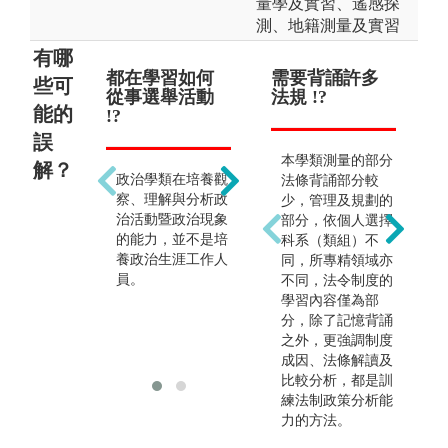
量學及實習、遙感探
測、地籍測量及實習
有哪
都在學習如何
畢業後只能從
需要背誦許多
需
些可
從事選舉活動
政 !?
法規 !?
理
能的
!?
誤
事實上從政只是一
本學類測量的部分
解？
政治學類在培養觀
小部分的畢業生選
法條背誦部分較
察、理解與分析政
擇之路。本學類畢
少，管理及規劃的
治活動暨政治現象
業生因為具有管
部分，依個人選擇
的能力，並不是培
理、分析與企劃能
科系（類組）不
養政治生涯工作人
力，所以大部分都
同，所專精領域亦
員。
是擔任公、私領域
不同，法令制度的
的管理者，以及企
學習內容僅為部
業的企劃、行銷或
分，除了記憶背誦
公關等。
之外，更強調制度
成因、法條解讀及
比較分析，都是訓
練法制政策分析能
力的方法。