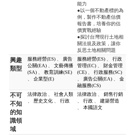
能力
●以一個不動產標的為
例，製作不動產估價
報告書，培養你的估
價實戰經驗
●探討台灣現行土地相
關法規及政策，讓你
反思土地相關問題
服務經營(ES)
、
廣告
服務經營(ES)
、
行政
興趣
公關(EA)
、
文藝傳播
管理(EC)
、
財金管理
類型
(SA)
、
教育訓練(SE)
(CE)
、
行政服務(SC)
、
企業型(E)
、
廣告公關(EA)
、
金
融服務(CS)
法律政治
、
社會人類
法律政治
、
銷售行銷
不可
、
歷史文化
、
行政
、
行政
、
建築營造
不知
、
本國語文
的知
識領
域