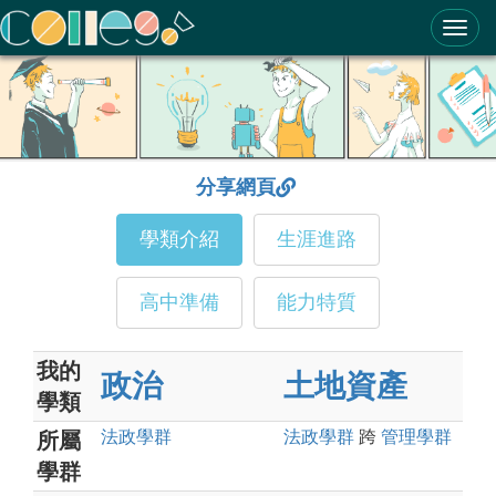
ColleGo! 大學選才與高中育才輔助系統
分享網頁
學類介紹
生涯進路
高中準備
能力特質
我的
政治
土地資產
學類
法政
學群
法政
學群
跨
管理
學群
所屬
學群