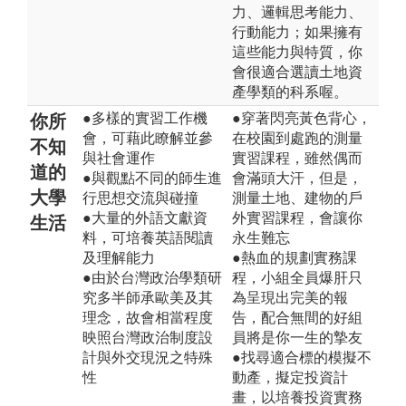
力、邏輯思考能力、
行動能力；如果擁有
這些能力與特質，你
會很適合選讀土地資
產學類的科系喔。
●多樣的實習工作機
●穿著閃亮黃色背心，
你所
會，可藉此瞭解並參
在校園到處跑的測量
不知
與社會運作
實習課程，雖然偶而
道的
●與觀點不同的師生進
會滿頭大汗，但是，
大學
行思想交流與碰撞
測量土地、建物的戶
●大量的外語文獻資
外實習課程，會讓你
生活
料，可培養英語閱讀
永生難忘
及理解能力
●熱血的規劃實務課
●由於台灣政治學類研
程，小組全員爆肝只
究多半師承歐美及其
為呈現出完美的報
理念，故會相當程度
告，配合無間的好組
映照台灣政治制度設
員將是你一生的摯友
計與外交現況之特殊
●找尋適合標的模擬不
性
動產，擬定投資計
畫，以培養投資實務