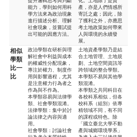
提升邏輯思考與判斷
化。土地除了是資
能力，學到如何用科
產，亦是人們情感所
學方法來為政治現象
寄託之處；因此，除
進行描述分析、理解
了獲利之外，亦應思
社會現象，並嘗試提
考土地政策如何帶來
出可能的因應方法。
人與環境的永續發
展。
政治學類在研析與理
土地資產學類乃是結
相似
解社會中利益與成本
合土地管理、土地規
學類
的權威性分配現象，
劃、土地空間資訊等
比一
專注於權力、制度作
跨領域的整合學類。
比
用與影響過程，尤其
本學類不易與其他學
是注意權力行為者之
類混淆。
作為與不作為。
本學類之共同科目在
本學類容易與法律學
各校科系相似，但各
類、社會學類混淆。
校科系（組別）依專
法律學類：集中於討
精領域不同，有不同
論法律之內容與適
的課程或特色。除
用。
「國立臺北大學不動
社會學類：討論社會
產與城鄉環境學系」