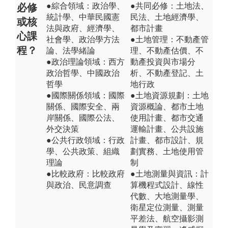
●綜合領域：政治學、
●共同必修：土地法、
必修
統計學、中華民國憲
民法、土地經濟學、
或核
法與政府、經濟學、
都市計畫
心課
社會學、政治學方法
●土地管理：不動產管
程？
論、法學緒論
理、不動產估價、不
●政治理論領域：西方
動產投資與市場分
政治哲學、中國政治
析、不動產登記、土
哲學
地行政
●國際關係領域：國際
●土地資源規劃：土地
關係、國際安全、兩
資源概論、都市土地
岸關係、國際公法、
使用計畫、都市交通
外交決策
運輸計畫、公共設施
●公共行政領域：行政
計畫、都市設計、規
學、公共政策、組織
劃實務、土地使用管
理論
制
●比較政府：比較政府
●土地測量與資訊：計
與政治、民意調查
算機程式設計、線性
代數、大地測量學、
衛星定位測量、測量
平差法、航空攝影測