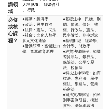
識領
人群服務
、
經濟會計
、
行政
域
●經濟：經濟學
●基礎法律：民總、刑
必修
●政治：民主政治
總、債總、債各、物
或核
●法律：憲法、民法
權、行政法、憲法、
心課
●社會：文化人類學、
民事訴訟、刑事訴訟
程？
多元文化通論
●基礎財經：經濟學、
●活動領導：團體動力
會計學、財政學
學、童軍教育原理
●經貿法律學程：如國
際貿易法、銀行法、
保險法、公平交易
法、稅捐法
●科技法律學程：如商
標法、專利法、著作
權法、網路法、營業
秘密法
●司法實務學程：如民
刑事案例研習、撰狀
實務、法院組織法