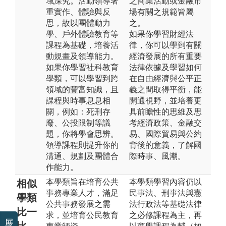
域深究。活動領導著
之商業活動或金融市
重實作、體驗與反
場有關之規範皆屬
思，故以團體動力
之。
學、戶外體驗教育等
如果你學習財經法
課程為基礎，培養活
律，你可以學到有關
動規畫及領導能力。
經濟發展的所有重要
如果你學習社科教育
法律依據及學習如何
學類，可以學習到跨
在自由經濟與公平正
領域的豐富知識，且
義之間取得平衡，能
課程與時事息息相
開通視野，並培養更
關，例如：死刑存
具前瞻性的思維及思
廢、公投限制等議
考經濟政策、金融交
題，你將學會思辨。
易、國際貿易與公約
領導課程則提升你的
背後的意義，了解國
溝通、規劃及團體合
際時事、風潮。
作能力。
本學類旨在培育公共
本學類學習內容仍以
相似
事務專業人才，滿足
民事法、刑事法與憲
學類
公共事務發展之需
法行政法等基礎法律
比一
求，並培育公民教育
之必修課程為主，再
展
比