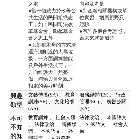
之處
內容及考量
●當一個致力於改善公
●到金融相關機構或單
共生活的民間組織志
位實習，增廣視野及
工，如：民間司法改
經驗
革基金會、勵馨基金
●有許多機會考證照，
會之志工等
為未來就業加分
●以划獨木舟的方式清
運海灘附近的人為垃
圾，一方面訓練體能
及戶外生活技巧，一
方面維護大自然整
潔、體驗與自然親近
相處的美好時刻
文藝傳播(SA)
、
教育
服務經營(ES)
、
行政
興趣
訓練(SE)
、
文化培養
管理(EC)
、
廣告公關
類型
(AS)
(EA)
教育訓練
、
社會人類
法律政治
、
本國語文
不可
、
法律政治
、
傳播媒
、
外國語文
、
社會人
不知
體
、
本國語文
、
外
類
的知
國語文
、
人力資源
、