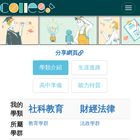
ColleGo! 大學選才與高中育才輔助系統
分享網頁
學類介紹
生涯進路
高中準備
能力特質
我的
社科教育
財經法律
學類
教育
學群
法政
學群
所屬
學群