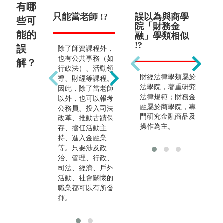
有哪
只能當老師 !?
無 !?
誤以為與商學
法
些可
院「財務金
!?
能的
融」學類相似
!?
誤
除了師資課程外，
無
也有公共事務（如
解？
行政法）、活動領
財經法律學類屬於
導、財經等課程。
法學院，著重研究
因此，除了當老師
法律規範；財務金
以外，也可以報考
融屬於商學院，專
公務員、投入司法
門研究金融商品及
改革、推動古蹟保
操作為主。
存、擔任活動主
持、進入金融業
等。只要涉及政
治、管理、行政、
司法、經濟、戶外
活動、社會關懷的
職業都可以有所發
揮。