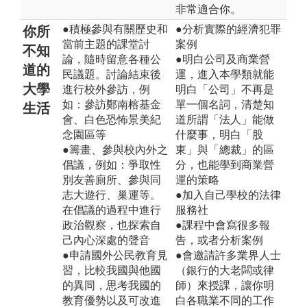
非常適合你。
●積極參與有關歷史和
●分析實際的經濟犯罪
你所
當前主題的課堂討
案例
不知
論，隨時留意各種公
●明白公司及商業營
道的
民議題。討論結束後
運，進入本學類就能
大學
進行校外參訪，例
明白「公司」不再是
如：參訪鄭南榕基金
單一個名詞，清楚知
生活
會、白色恐怖景美紀
道所謂「法人」能做
念園區等
什麼事，明白「股
●籌畫、參與校內外之
東」與「總裁」的區
倡議，例如：爭取性
分，也能學到商業營
別友善廁所、參與同
運的策略
志大遊行、巢運等。
●加入自己學校的法律
在倡議的過程中進行
服務社
政治觀察，也探索自
●課程中會寫很多報
己內心深處的聲音
告，或者分析案例
●申請國外公民教育見
●會邀請許多業界人士
習，比較我國與他國
（銀行的大老闆或律
的異同，思考我國的
師）來授課，讓你明
教育優勢以及可改進
白各職業不同的工作