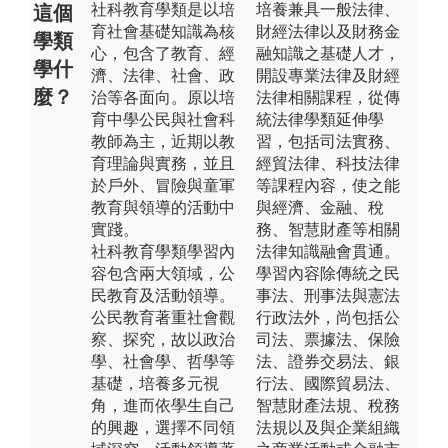
社科教育學類是以培
培養兼具一般法律、
這個
育社會基礎知識為核
財經法律以及財務金
學類
心，包含了教育、經
融知識之基礎人才，
學什
濟、法律、社會、政
開設專業法律及財經
麼？
治等各面向。原以培
法律相關課程，從傳
育中學公民與社會科
統法律學類延伸學
教師為主，近期以教
習，包括司法實務、
育理論與實務，並且
經貿法律、科技法律
於戶外、冒險與童軍
等課程內容，使之能
教育與領導的活動中
與經濟、金融、稅
實踐。
務、智慧財產等相關
社科教育學類學習內
法律知識融會貫通。
容包含兩大領域，公
學習內容除傳統之民
民教育及活動領導。
事法、刑事法與憲法
公民教育著重社會觀
行政法外，尚包括公
察、探究，故以政治
司法、票據法、保險
學、社會學、哲學等
法、證券交易法、銀
基礎，培養多元視
行法、國際貿易法、
角，進而依學生自己
智慧財產法規、稅務
的興趣，選擇不同領
法規以及與企業組織