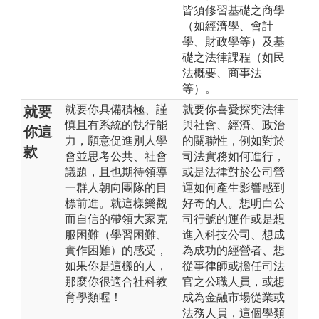
皆須修習基礎之商學
（如經濟學、會計
學、財政學等）及基
礎之法律課程（如民
法概要、商事法
等）。
就要你具備積極、謹
就要你喜愛探究法律
就要
慎且有系統的執行能
與社會、經濟、政治
你這
力，願意促進別人學
的關聯性，例如對於
款
會並思考公共、社會
司法實務如何進行，
議題，且也期待領導
或是法律對於公司營
一群人朝向團隊的目
運如何產生影響感到
標前進。就這樣樂觀
好奇的人。想明白公
而自信的帶領大家克
司行號的運作或是想
服困難（學習困難、
進入科技公司、想成
實作困難）的感受，
為成功的經營者、想
如果你是這樣的人，
從事律師或擔任司法
那麼你很適合社科教
官之公職人員，或想
育學類喔！
成為金融市場從業或
法務人員，這個學類