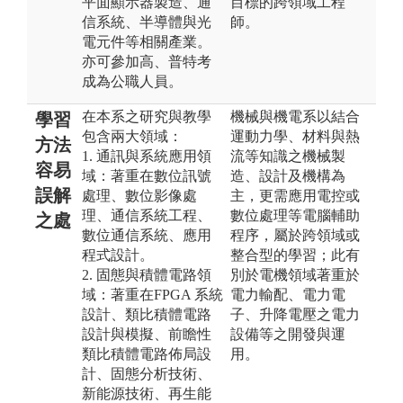
平面顯示器製造、通
目標的跨領域工程
信系統、半導體與光
師。
電元件等相關產業。
亦可參加高、普特考
成為公職人員。
在本系之研究與教學
機械與機電系以結合
學習
包含兩大領域：
運動力學、材料與熱
方法
1. 通訊與系統應用領
流等知識之機械製
容易
域：著重在數位訊號
造、設計及機構為
誤解
處理、數位影像處
主，更需應用電控或
理、通信系統工程、
數位處理等電腦輔助
之處
數位通信系統、應用
程序，屬於跨領域或
程式設計。
整合型的學習；此有
2. 固態與積體電路領
別於電機領域著重於
域：著重在FPGA 系統
電力輸配、電力電
設計、類比積體電路
子、升降電壓之電力
設計與模擬、前瞻性
設備等之開發與運
類比積體電路佈局設
用。
計、固態分析技術、
新能源技術、再生能