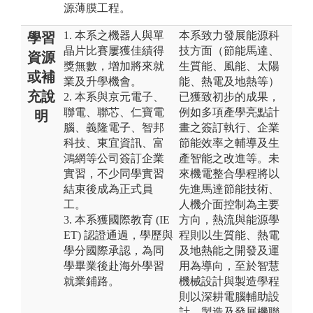
源薄膜工程。
1. 本系之機器人與單
本系致力發展能源科
學習
晶片比賽屢獲佳績得
技方面（節能馬達、
資源
獎無數，增加將來就
生質能、風能、太陽
或補
業及升學機會。
能、熱電及地熱等）
充說
2. 本系與京元電子、
已獲致初步的成果，
聯電、聯芯、仁寶電
例如多項產學亮點計
明
腦、義隆電子、智邦
畫之簽訂執行、企業
科技、東宜資訊、富
節能效率之輔導及生
鴻網等公司簽訂企業
產智能之改進等。未
實習，不少同學實習
來機電整合學程將以
結束後成為正式員
先進馬達節能技術、
工。
人機介面控制為主要
3. 本系獲國際教育 (IE
方向，熱流與能源學
ET) 認證通過，學歷與
程則以生質能、熱電
學分國際承認，為同
及地熱能之開發及運
學畢業後赴海外學習
用為導向，至於智慧
就業鋪路。
機械設計與製造學程
則以深耕電腦輔助設
計、製造及發展機聯