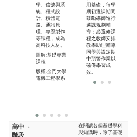
作
實驗操作，從
用基礎，每學
學、信號與系
高
實作中體驗與
期初選課期間
統、程式設
機
學習，台灣的
鼓勵導師進行
計、積體電
業
半導體產業迅
選課規劃輔
路、通訊原
流
速成長，電子
導；必選修課
理、專題製作..
落
資通的設計人
程之教師安排
等課程，成為
升
才的培養，在
教學助理輔導
高科技人材。
做
學校紮下根
同學與設定期
圖解:基礎專業
使
基，提高學習
中預警作業以
課程
用
的動機。
確保學習成
版權:金門大學
圖
效。
圖解:實驗課程
電機工程學系
版
版權:金門大學
電
電機工程學系
。
在閱讀各個基礎學科
高中
與知識時，除了基礎
階段