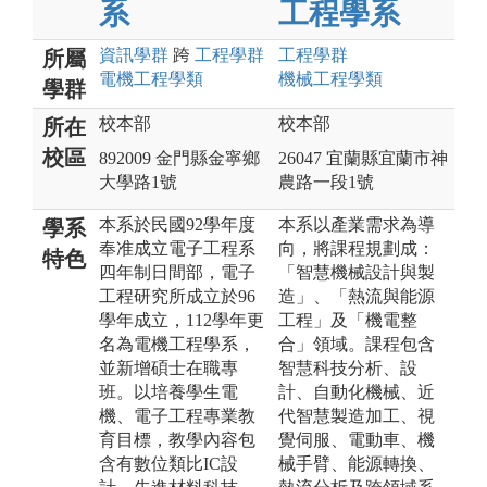
系
工程學系
資訊
學群
跨
工程
學群
工程
學群
所屬
電機工程
學類
機械工程
學類
學群
校本部
校本部
所在
校區
892009 金門縣金寧鄉
26047 宜蘭縣宜蘭市神
大學路1號
農路一段1號
本系於民國92學年度
本系以產業需求為導
學系
奉准成立電子工程系
向，將課程規劃成：
特色
四年制日間部，電子
「智慧機械設計與製
工程研究所成立於96
造」、「熱流與能源
學年成立，112學年更
工程」及「機電整
名為電機工程學系，
合」領域。課程包含
並新增碩士在職專
智慧科技分析、設
班。以培養學生電
計、自動化機械、近
機、電子工程專業教
代智慧製造加工、視
育目標，教學內容包
覺伺服、電動車、機
含有數位類比IC設
械手臂、能源轉換、