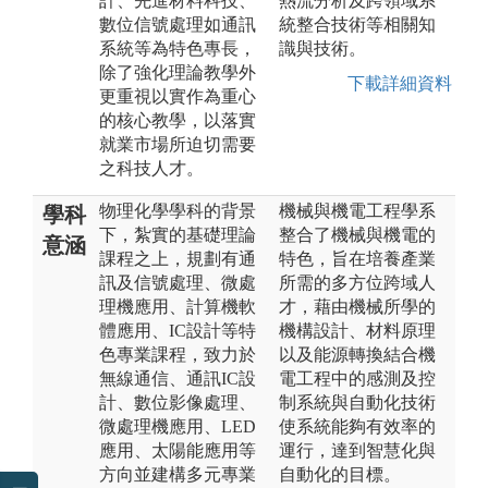
計、先進材料科技、
熱流分析及跨領域系
數位信號處理如通訊
統整合技術等相關知
系統等為特色專長，
識與技術。
除了強化理論教學外
下載詳細資料
更重視以實作為重心
的核心教學，以落實
就業市場所迫切需要
之科技人才。
物理化學學科的背景
機械與機電工程學系
學科
下，紮實的基礎理論
整合了機械與機電的
意涵
課程之上，規劃有通
特色，旨在培養產業
訊及信號處理、微處
所需的多方位跨域人
理機應用、計算機軟
才，藉由機械所學的
體應用、IC設計等特
機構設計、材料原理
色專業課程，致力於
以及能源轉換結合機
無線通信、通訊IC設
電工程中的感測及控
計、數位影像處理、
制系統與自動化技術
微處理機應用、LED
使系統能夠有效率的
應用、太陽能應用等
運行，達到智慧化與
方向並建構多元專業
自動化的目標。