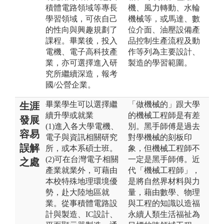
積體電路領域等專長
機、風力轉動、水輪
學習領域，可依自己
機械等，或馬達、數
的性向與興趣規劃了
位介面、油壓設備產
課程。畢業後，投入
品控制生產流程及動
電機、電子高科技產
作等列為主要設計、
業，亦可選擇進入研
製造的學習範圍。
究所繼續深造，報考
國/公營企業。
畢業學生可以選擇繼
「做機械的」跟大學
生涯
續升學或就業
的機械工程師是有差
發展
(1)進入各大學電機、
別。黑手師傅是過去
容易
電子與資訊相關研究
對學機械的刻板印
誤解
所，或本系碩士班。
象，但機械工程師不
(2)可在台灣電子相關
一定是黑手師傅。近
之處
產業就業外，可藉由
代「機械工程師」，
本校特殊地理環境優
是將自然界材料與力
勢，赴大陸地區就
量，藉由數學、物理
業。從事積體電路設
與工程的知識以造福
計與製造、IC設計、
永續人類生活福祉為