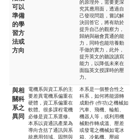
的原理外，需要更深
可以
究其應用面，透過自
準備
己發現問題，嘗試解
決回答它，將有助於
的學
提升自己的觀察力，
習方
歸納與融會貫通的能
法或
力，同時也能培養動
方向
手做的實力，此外，
提升英文的聽說讀寫
能力，以降低未來在
面臨英文授課時的壓
力。
電機系與資工系的主
本系是一個整合性之
與相
要差異電機系偏重在
科系，如何將能源轉
關科
硬體，資工系偏重在
成動作 (作功)之機械如
系之
軟體。很多課程電機
汽車、飛機、輪船、
異同
必修是資工系選修。
機器人等，或利用機
本系以資通訊產業為
械動作轉成溫、壓差
導向含括了通訊與系
或發電之機械如電冰
統應用領域、固態與
箱、冷氣機、壓縮