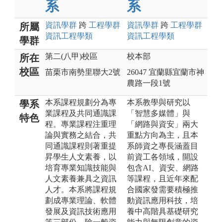
系
系
資訊
學群
跨
工程
學群
資訊
學群
跨
工程
學群
所屬
資訊工程
學類
資訊工程
學類
學群
第二(八甲)校區
校本部
所在
校區
苗栗市南勢里聯大2號
26047 宜蘭縣宜蘭市神
農路一段1號
本系課程規劃分為專
本系教學與研究以
學系
業課程及共同通識課
「智慧多媒體」與
特色
程。專業課程注重理
「網路與資安」兩大
論與實務之結合，共
重點方向為主，且本
同通識課程則著重提
系師資之專長涵蓋目
昇學生人文素養，以
前資工各領域，開設
培育專業知識技能與
包含AI、資安、網路
人文素養兼具之資訊
等課程，且近年來配
人才。本系將課程規
合國家發需要積極推
劃成專業理論、軟體
動資訊應用科技，培
發展及資訊技術應用
養中高階具基礎研究