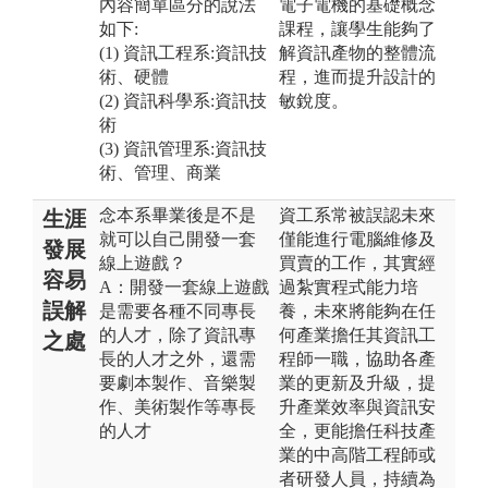
內容簡單區分的說法
電子電機的基礎概念
如下:
課程，讓學生能夠了
(1) 資訊工程系:資訊技
解資訊產物的整體流
術、硬體
程，進而提升設計的
(2) 資訊科學系:資訊技
敏銳度。
術
(3) 資訊管理系:資訊技
術、管理、商業
念本系畢業後是不是
資工系常被誤認未來
生涯
就可以自己開發一套
僅能進行電腦維修及
發展
線上遊戲？
買賣的工作，其實經
容易
A：開發一套線上遊戲
過紮實程式能力培
誤解
是需要各種不同專長
養，未來將能夠在任
的人才，除了資訊專
何產業擔任其資訊工
之處
長的人才之外，還需
程師一職，協助各產
要劇本製作、音樂製
業的更新及升級，提
作、美術製作等專長
升產業效率與資訊安
的人才
全，更能擔任科技產
業的中高階工程師或
者研發人員，持續為