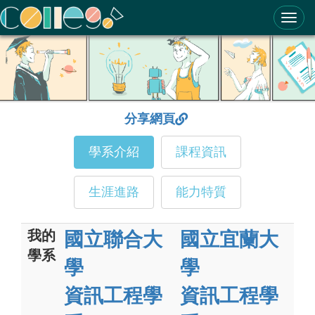
ColleGo! 大學選才與高中育才輔助系統
分享網頁
學系介紹
課程資訊
生涯進路
能力特質
我的
國立聯合大
國立宜蘭大
學系
學
學
資訊工程學
資訊工程學