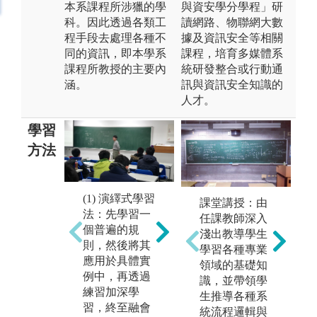
本系課程所涉獵的學
與資安學分學程」研
科。因此透過各類工
讀網路、物聯網大數
程手段去處理各種不
據及資訊安全等相關
同的資訊，即本學系
課程，培育多媒體系
課程所教授的主要內
統研發整合或行動通
涵。
訊與資訊安全知識的
人才。
學習
方法
(2) 歸納式學習
(
(1) 演繹式學習
課堂講授：由
法：在學習的
習
法：先學習一
任課教師深入
過程中逐漸發
的
個普遍的規
淺出教導學生
現規律，然後
實
則，然後將其
學習各種專業
總結出一套理
心
應用於具體實
領域的基礎知
論，再透過實
進
例中，再透過
識，並帶領學
踐來完成，終
及
練習加深學
生推導各種系
至融會貫通。
養
習，終至融會
統流程邏輯與
習