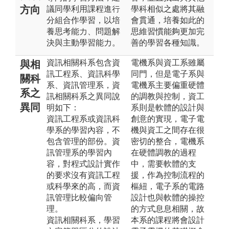
方向
議同學利用課程進行
學科相似之處將其融
分組合作學習，以培
會貫通，培養如此的
養思考能力、問題解
思維習慣能夠更加完
決與主動學習能力。
善的學習各種知識。
資訊相關科系包含資
電機系與資工系雖屬
與相
訊工程系、資訊科學
同門，但是電子系與
關科
系、資訊管理系，資
電機系主要偏重硬體
系之
訊相關科系之異同說
的調教與控制，資工
異同
明如下：
系則是軟體的設計與
資訊工程系或資訊科
創意的實現，電子電
學系的學習內容，不
機與資工之間存在很
包含管理的部份。資
密切的整合，電機系
訊管理系的學習內
在硬體調教的過程
容，對程式設計實作
中，需要軟體的支
的要求沒有資訊工程
援，作為控制流程的
或科學來的高，而資
樞紐，電子系的電路
訊管理比較偏向管
設計也與軟體的操控
理。
的方式息息相關，故
資訊相關科系，學習
本系的課程將會設計