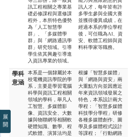
等三部份，除一般資
能力與無限創意的資
訊工程相關之專業基
訊人才，每年皆有許
礎必修課程與選修課
多學生參與全國大賽
程外，本所特色優勢
並獲得優異成績，在
為「人工智慧學
經過本系的學位學程
群」、「多媒體學
後，可任職為AI、資
群」與「網路通訊學
安、軟體工程師與資
群」研究領域。引導
料科學家等職務。
學生依其興趣引導進
入資訊專業的領域。
本系是一個隸屬於本
根據「智慧多媒體」
學科
校電機資訊學院的學
與「網路與資安」兩
意涵
系，主要是學習電腦
大重點方向並因應近
科學與資訊工程相關
年來資訊領域發展之
領域的學科，舉凡人
特色，本系設計兩大
工智慧、多媒體影
學程：「智慧多媒體
像、資訊安全、大數
科技學分學程」研修
展
據與物聯網等相關軟
各種多媒體創作、圖
開
硬體知識、數學、程
學及多媒體程式設計
式軟體、演算法均是
等課程；「行動網路