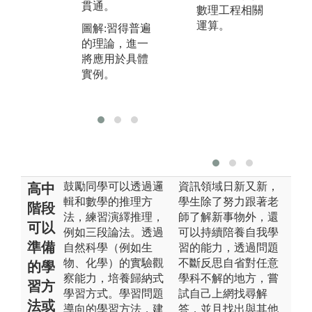
圖解:透過實作
貫通。
數理工程相關
和
課程完成學
運算。
能
圖解:習得普遍
習，終至融會
的理論，進一
貫通
圖
將應用於具體
問
實例。
引
討
鼓勵同學可以透過邏
資訊領域日新又新，
高中
輯和數學的推理方
學生除了努力跟著老
階段
法，練習演繹推理，
師了解新事物外，還
可以
例如三段論法。透過
可以持續陪養自我學
準備
自然科學（例如生
習的能力，透過問題
物、化學）的實驗觀
不斷反思自省對任意
的學
察能力，培養歸納式
學科不解的地方，嘗
習方
學習方式。學習問題
試自己上網找尋解
法或
導向的學習方法，建
答，並且找出與其他