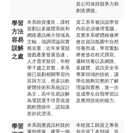
其公司保持競爭力和
創造價值。
本系師資優良，課程
資工系常被誤認學習
學習
規劃以多媒體系統和
內容必須修理電腦，
方法
網路通訊兩大領域為
其實本系硬體維修將
容易
主軸，強調理論與實
會在資訊氛圍中自然
誤解
務並重；近年來電競
培養而成，學習重點
遊戲產業發展迅速，
將會放在程式撰寫、
之處
人才需求殷切，年輕
邏輯培養以及網路、
學子趨之若鶩，本系
多媒體、資訊安全等
雖已規劃相關學習內
專業領域的技術，讓
容與方法，然多以軟
學生能夠完整的了解
硬體技術和系統設計
理論與實務，進一步
為主，高中生易誤解
促成學生自我學習以
為電競選手培育或遊
及應用技術的能力。
戲軟體操作，認知落
差於此澄清。
本系因應資訊科技的
本校資工師資之專長
學習
蓬勃發展，建置一個
包含資工各領域，並