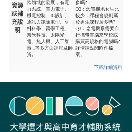
跨領域的發展，有電
多嗎?
資源
力系統、電力電子、
Q2：念電機系女生比
或補
機電控制、IC設計、
較少，課程會規劃屬
充說
通訊與訊號處理、材
於男生課程居多嗎?
料科學、醫學工程、
Q3：念電機系需要自
明
奈米科技、太陽光
行攜帶電腦來學校或
電、無人機、人工智
購買高規格的電腦嗎?
慧...等多方面課程及師
詳情請點閱附件檔
資。
案。
下載詳細資料