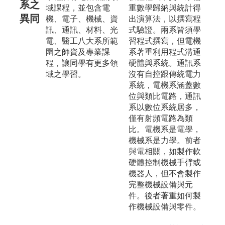
系之
域課程，並包含電
重數學歸納與統計得
異同
機、電子、機械、資
出演算法，以撰寫程
訊、通訊、材料、光
式驗證。兩系皆須學
電、醫工八大系所範
習程式撰寫，但電機
圍之師資及專業課
系著重利用程式溝通
程，讓同學有更多領
硬體與系統。通訊系
域之學習。
沒有自控跟傳統電力
系統，電機系涵蓋數
位與類比電路，通訊
系以數位系統居多，
僅有射頻電路為類
比。電機系是電學，
機械系是力學。前者
與電相關，如製作軟
硬體控制機械手臂或
機器人，但不會製作
完整機械設備與元
件。後者著重如何製
作機械設備與零件。