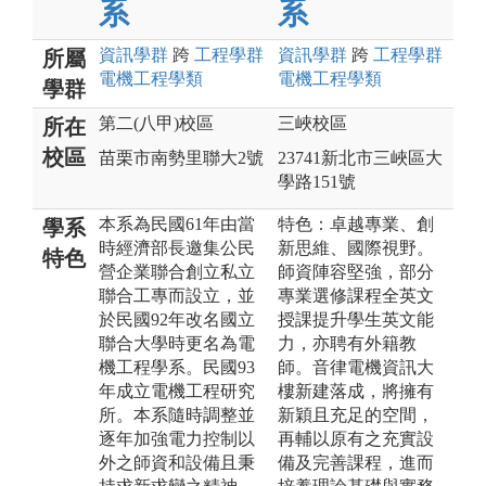
系
系
資訊
學群
跨
工程
學群
資訊
學群
跨
工程
學群
所屬
電機工程
學類
電機工程
學類
學群
第二(八甲)校區
三峽校區
所在
校區
苗栗市南勢里聯大2號
23741新北市三峽區大
學路151號
本系為民國61年由當
特色：卓越專業、創
學系
時經濟部長邀集公民
新思維、國際視野。
特色
營企業聯合創立私立
師資陣容堅強，部分
聯合工專而設立，並
專業選修課程全英文
於民國92年改名國立
授課提升學生英文能
聯合大學時更名為電
力，亦聘有外籍教
機工程學系。民國93
師。音律電機資訊大
年成立電機工程研究
樓新建落成，將擁有
所。本系隨時調整並
新穎且充足的空間，
逐年加強電力控制以
再輔以原有之充實設
外之師資和設備且秉
備及完善課程，進而