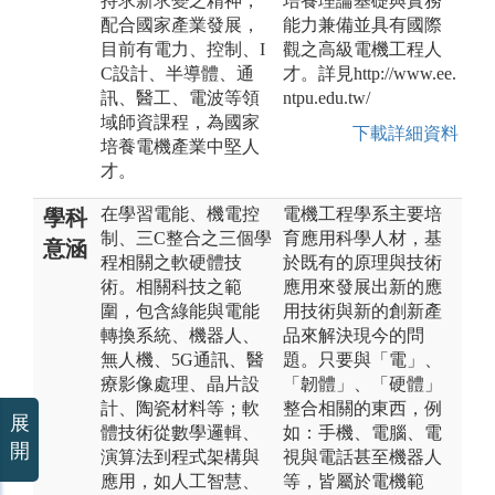
持求新求變之精神，
培養理論基礎與實務
配合國家產業發展，
能力兼備並具有國際
目前有電力、控制、I
觀之高級電機工程人
C設計、半導體、通
才。詳見http://www.ee.
訊、醫工、電波等領
ntpu.edu.tw/
域師資課程，為國家
下載詳細資料
培養電機產業中堅人
才。
在學習電能、機電控
電機工程學系主要培
學科
制、三C整合之三個學
育應用科學人材，基
意涵
程相關之軟硬體技
於既有的原理與技術
術。相關科技之範
應用來發展出新的應
圍，包含綠能與電能
用技術與新的創新產
轉換系統、機器人、
品來解決現今的問
無人機、5G通訊、醫
題。只要與「電」、
療影像處理、晶片設
「韌體」、「硬體」
計、陶瓷材料等；軟
整合相關的東西，例
展
體技術從數學邏輯、
如：手機、電腦、電
開
演算法到程式架構與
視與電話甚至機器人
應用，如人工智慧、
等，皆屬於電機範