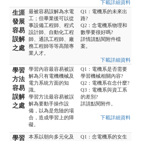
下載詳細資料
最被容易誤解為水電
Q1：電機系的未來出
生涯
工；但畢業後可以從
路?
發展
事設備工程師、程式
Q2：念電機系物理和
容易
設計師、自動化工程
數學要很好嗎?
誤解
師、通訊工程師、廠
詳情請點閱附件檔
務工程師等等高階專
案。
之處
業人才。
下載詳細資料
學習內容最容易被誤
Q1：電機系是否需要
學習
解為只有電機機械及
學習機械相關內容?
方法
電力系統方面的知
Q2：電機系在念什麼?
容易
識。
Q3：電機系與資工系
誤解
學習方法最容易被誤
的差別?
解為要動手操作設
詳請點閱附件。
之處
備，以為是危險的場
合，造成學習上的障
下載詳細資料
礙。
本系以朝向多元化及
Q1：念電機系的女生
學習