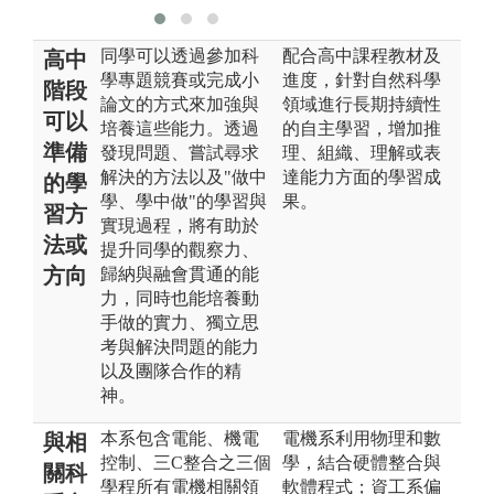
同學可以透過參加科
配合高中課程教材及
高中
學專題競賽或完成小
進度，針對自然科學
階段
論文的方式來加強與
領域進行長期持續性
可以
培養這些能力。透過
的自主學習，增加推
準備
發現問題、嘗試尋求
理、組織、理解或表
解決的方法以及"做中
達能力方面的學習成
的學
學、學中做"的學習與
果。
習方
實現過程，將有助於
法或
提升同學的觀察力、
方向
歸納與融會貫通的能
力，同時也能培養動
手做的實力、獨立思
考與解決問題的能力
以及團隊合作的精
神。
本系包含電能、機電
電機系利用物理和數
與相
控制、三C整合之三個
學，結合硬體整合與
關科
學程所有電機相關領
軟體程式；資工系偏