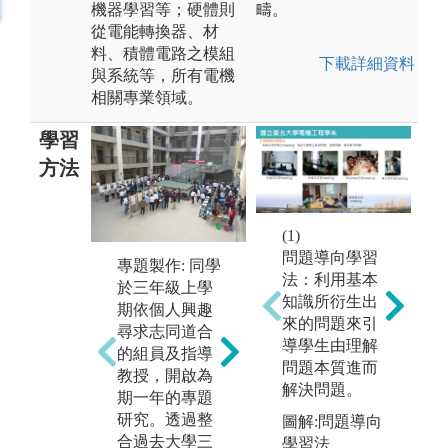
機器學習等；硬體則
疇。
從電能轉換器、材
料、積體電路之模組
下載詳細資料
與系統等，所有電機
相關專業領域。
學習
方法
(1)
(
同儕教學: 透過
問題導向學習
同儕學習互動
校
專題製作: 同學
法：利用基本
的方式，由課
透
於三年級上學
知識所衍生出
堂中學習成效
實
期依個人興趣
來的問題來引
較佳的同學來
供
尋求志同道合
導學生由理解
協助需要教學
解
的組員及指導
問題本質進而
支援或輔導的
發
教授，開啟為
解決問題。
同學，藉此協
外
期一年的專題
助授課教師進
容
研究。透過整
圖解:問題導向
行教學活動與
與
合過去大學三
學習法