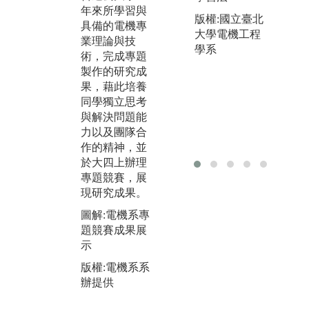
課業輔導。
可
年來所學習與
版權:國立臺北
實
具備的電機專
圖解:學生互相
大學電機工程
商
業理論與技
討論
學系
習
術，完成專題
版權:電機系教
體
製作的研究成
師提供
到
果，藉此培養
來
同學獨立思考
產
與解決問題能
此
力以及團隊合
來
作的精神，並
將
於大四上辦理
本
專題競賽，展
畢
現研究成果。
力
圖解:電機系專
圖
題競賽成果展
領
示
觀
版權:電機系系
版
辦提供
師