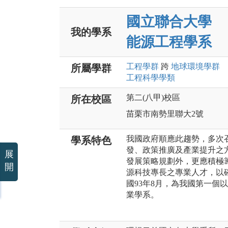
國立聯合大學
我的學系
能源工程學系
工程
學群
跨
地球環境
學群
所屬學群
工程科學
學類
第二(八甲)校區
所在校區
苗栗市南勢里聯大2號
我國政府順應此趨勢，多次
學系特色
發、政策推廣及產業提升之
展
發展策略規劃外，更應積極
開
源科技專長之專業人才，以
國93年8月，為我國第一個
業學系。