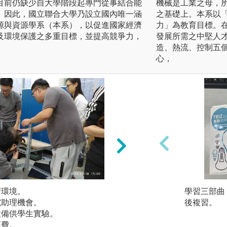
目前仍缺少自大學階段起專門從事結合能
機械是工業之母，
。因此，國立聯合大學乃設立國內唯一涵
之基礎上。本系以
源與資源學系（本系），以促進國家經濟
力」為教育目標。
及環境保護之多重目標，並提高競爭力，
發展所需之中堅人
造、熱流、控制五
心，
習環境。
提供小班制的學習
學習三部曲
究助理機會。
後複習。
設備供學生實驗。
經費。