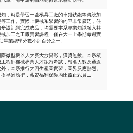
的汽車，海中游的輪船到微奈米驅動器等。
認知，就是學習一些模具工廠的車鉗銑鉋等傳統加
護等工作。實際上機械系學習的內容非常廣泛，任
初步設計到完成成品，均需要本系專業知識融入其
機械加工之工廠實習課程，僅在大一上學期每週實
容佔畢業總學分數不到百分之一。
國際微型機器人大賽大放異彩，獲獎無數。本系積
械工程師機械專業人才認證考試，報名人數及通過
此外，本系推行大四生產業實習，業界反應熱烈。
可提早適應銜，薪資福利保障均比照正式員工。