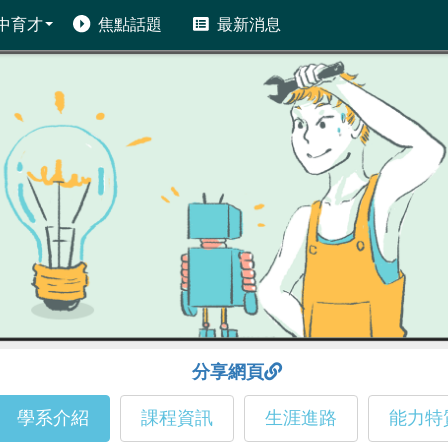
中育才
焦點話題
最新消息
分享網頁
學系介紹
課程資訊
生涯進路
能力特