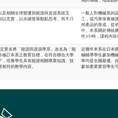
飛的飛機，地面跑
以及相關全球變遷與能源與資源系統互
一般人對機械系的
加以充實，以永續發展觀點思考。而不只
工，或汽車保養修
。
何產品的形成，從
中。本系關於傳統
作3小時，課程內
核定更名將「能源與資源學系」改名為「能
近幾年本系在日本
步修訂本系之教育目標，在符合聯合大學
極輔導學生參加機
下，培養學生具有能源相關專業知識、技
率均是全國最優。
實相符的教學內容。
參加產業實習學生