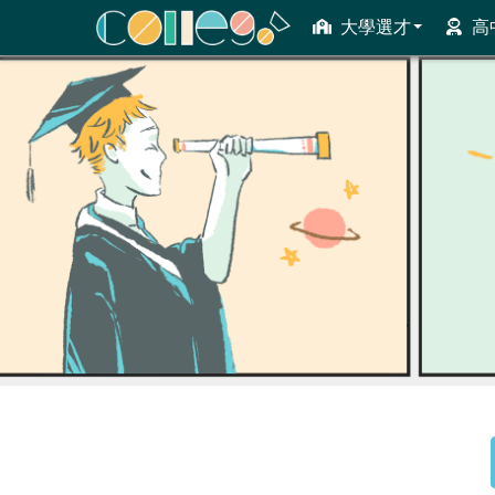
大學選才
高
ColleGo! 大學選才與高中育才輔助系統