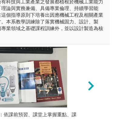
所有科技與工業產業之發展都植根於機械工業能力
「理論與實務兼備、具備專業倫理、持續學習能
在這個指導原則下培養出因應機械工程及相關產業
才。本系教學訓練除了落實機械固力、設計、製
個專業領域之基礎課程訓練外，並以設計製造為核
環境。
：依課前預習、課堂上掌握重點、課
(3)
歸納分析
學會基本能源轉換
因此而對