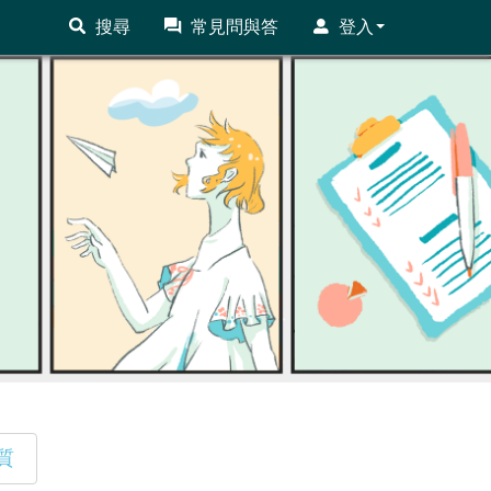
搜尋
常見問與答
登入
質