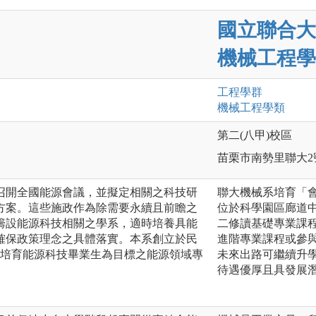
國立聯合大
機械工程學
工程
學群
機械工程
學類
第二(八甲)校區
苗栗市南勢里聯大2
召開全國能源會議，並擬定相關之科技研
聯大機械系培育「
方案。這些施政作為除需要永續且前瞻之
位於科學園區廊道
籌設能源科技相關之學系，適時培養具能
二修讀基礎專業課
確保政策理念之具體落實。本系創立於民
進階專業課程或參
以培育能源科技畢業生為目標之能源領域專
未來出路可繼續升
待遇優厚且具發展