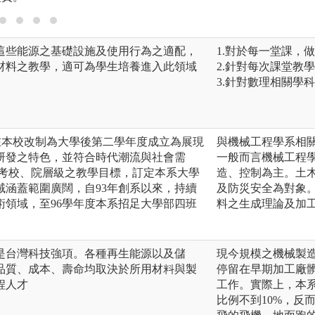
這些能源之基礎設施及使用行為之適配，
1.對於每一堂課，
材料之教學，適可為學生培養進入此領域
2.針對每次課堂教
3.針對數理相關學
在本校改制為大學後第二學年度成立為展現
與機械工程學系相
研發之特色，並符合時代潮流與社會需
一般而言機械工程
參考校、院層級之教學目標，訂定本系大學
造、控制為主。土
域涵蓋範圍廣闊，自93年創系以來，持續
及防災安全為對象
術領域，至96學年度本系招足大學部四班
料之生成理論及加
是台灣科技強項。各種再生能源以及儲
現今規模之機械製
品質、成本、壽命均取決於所用材料與製
停留在早期加工廠
程人才
工作。實際上，本
比例不到10%，反