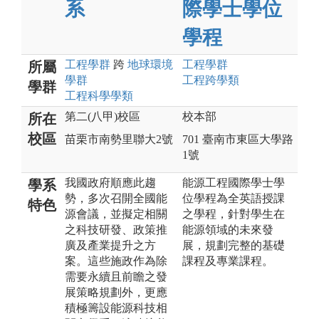
系
際學士學位
學程
工程
學群
跨
地球環境
工程
學群
所屬
學群
工程跨學類
學群
工程科學
學類
第二(八甲)校區
校本部
所在
校區
苗栗市南勢里聯大2號
701 臺南市東區大學路
1號
我國政府順應此趨
能源工程國際學士學
學系
勢，多次召開全國能
位學程為全英語授課
特色
源會議，並擬定相關
之學程，針對學生在
之科技研發、政策推
能源領域的未來發
廣及產業提升之方
展，規劃完整的基礎
案。這些施政作為除
課程及專業課程。
需要永續且前瞻之發
展策略規劃外，更應
積極籌設能源科技相