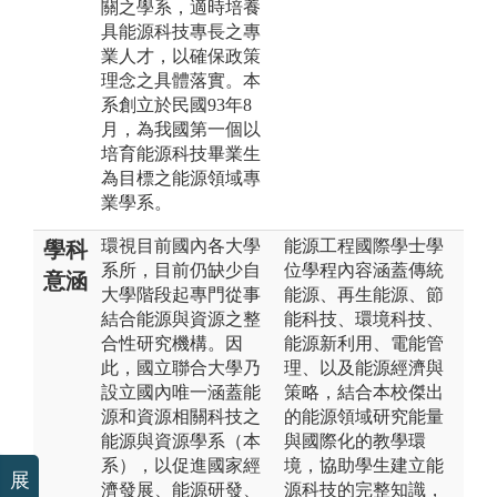
關之學系，適時培養
具能源科技專長之專
業人才，以確保政策
理念之具體落實。本
系創立於民國93年8
月，為我國第一個以
培育能源科技畢業生
為目標之能源領域專
業學系。
環視目前國內各大學
能源工程國際學士學
學科
系所，目前仍缺少自
位學程內容涵蓋傳統
意涵
大學階段起專門從事
能源、再生能源、節
結合能源與資源之整
能科技、環境科技、
合性研究機構。因
能源新利用、電能管
此，國立聯合大學乃
理、以及能源經濟與
設立國內唯一涵蓋能
策略，結合本校傑出
源和資源相關科技之
的能源領域研究能量
能源與資源學系（本
與國際化的教學環
系），以促進國家經
境，協助學生建立能
展
濟發展、能源研發、
源科技的完整知識，