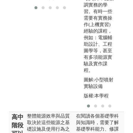
調實務的學
習。有時一些
需要有實務操
作(上機實習)
經驗的課程，
例如：電腦輔
助設計、工程
圖學等，甚至
有多項能源實
驗及實作課
程。
圖解:小型噴射
實驗設備
版權:本學程
整體能源效率與品質
在閱讀各個基礎學科
高中
取決於這些能源之基
與知識時，需要了解
階段
礎設施及使用行為之
基礎學科能力、修課