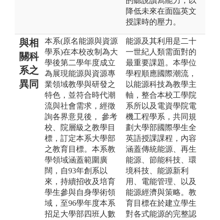
的聽說讀寫能力，以
降低未來在面臨英文
授課時的壓力。
本系(原名能源與資源
能源及其利用是二十
與相
學系)在本校改制為大
一世紀人類需面對的
關科
學後第二學年度成立
最重要課題。本學位
系之
為展現能源與資源專
學程順應國際潮流，
異同
業領域教學與研發之
以能源科技為教學主
特色，並符合時代潮
軸，整合本校工學院
流與社會需求，經徵
系所以及電資學院電
詢各界意見後， 參考
機工程學系，共同規
校、院層級之教學目
劃大學部國際學生全
標，訂定本系大學部
英語授課課程，內容
之教育目標。本系教
涵蓋傳統能源、再生
學領域涵蓋範圍廣
能源、節能科技、環
闊，自93年創系以
境科技、能源新利
來，持續招收及培育
用、電能管理、以及
學生參與自身學術領
能源經濟與策略。教
域，至96學年度本系
育目標在於建立學生
招足大學部四班人數
對各式能源的完整認