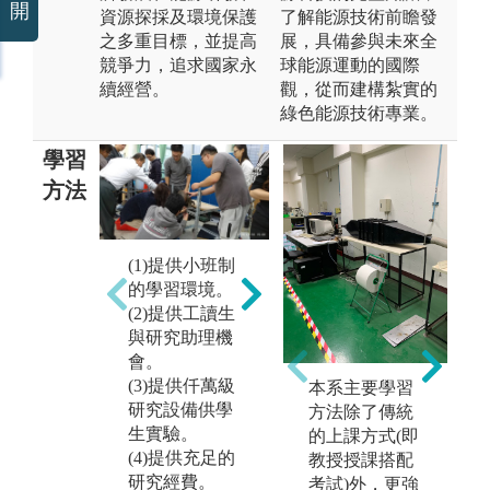
開
資源探採及環境保護
了解能源技術前瞻發
之多重目標，並提高
展，具備參與未來全
競爭力，追求國家永
球能源運動的國際
續經營。
觀，從而建構紮實的
綠色能源技術專業。
學習
方法
提供小班制的
(1)提供小班制
學習環境。
的學習環境。
(3)
(2)提供工讀生
學
與研究助理機
轉
會。
作
(3)提供仟萬級
本系主要學習
研究設備供學
方法除了傳統
生實驗。
的上課方式(即
(4)提供充足的
教授授課搭配
研究經費。
考試)外，更強