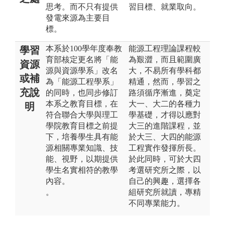
思考。而不只有提供
習目標、就業取向。
發電來源為主要目
標。
本系於100學年度奉教
能源工程理論課程較
學習
育部核定更名將「能
為艱澀，而且範圍廣
資源
源與資源學系」改名
大，不易所有學科都
或補
為「能源工程學系」
精通，然而，學習之
充說
的同時，也同步修訂
路須循序漸進，奠定
本系之教育目標，在
大一、大二的各種力
明
符合聯合大學與理工
學基礎，才得以應對
學院教育目標之前提
大三的進階課程，並
下，培養學生具有能
於大三、大四的能源
源相關專業知識、技
工程實作發揮所長。
能、視野，以期提供
於此同時，可於大四
學生名實相符的教學
考選研究所之際，以
內容。
自己的興趣，選擇各
。
組研究所就讀，專精
不同專業能力。