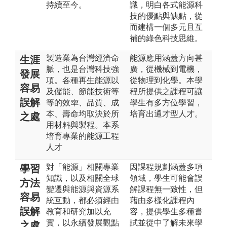
持續至今。
識，明白各式能源科
技的優點與缺點，從
而建構一個多元且互
補的綠色科技思維。
製造業為台灣經濟命
能源應用涵蓋方向甚
生涯
脈，也是台灣科技強
廣，從機械到電機，
發展
項。各種再生能源以
從物理到化學。本學
容易
及儲能、節能技術等
程所提供之課程可讓
誤解
等的效率、品質、成
學生有多方位學習，
本、壽命均取決於所
培育出通才型人才。
之處
用材料與製程。本系
培育專業的能源工程
人才
對「能源」相關專業
因課程規劃涵蓋多項
學習
知識，以及相關全球
領域，學生可能會誤
方法
變遷與能源與資源系
解課程無一致性，但
容易
統互動，都必須經由
藉由多樣化課程內
誤解
教育和研究加以充
容，提供學生多種嘗
實，以永續發展觀點
試並從中了解未來學
之處