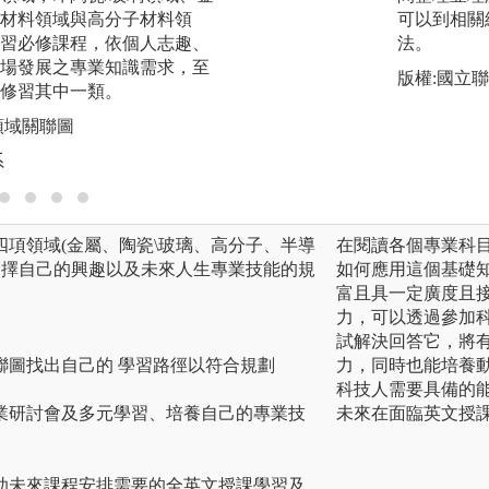
材料領域與高分子材料領
各學校的研究成果
可以到相關網
習必修課程，依個人志趣、
其材料相關見識的
法。
場發展之專業知識需求，至
圖解:參與國際學術
版權:國立
修習其中一類。
版權:聯合大學材料
領域關聯圖
系
項領域(金屬、陶瓷\玻璃、高分子、半導
在閱讀各個專業科
選擇自己的興趣以及未來人生專業技能的規
如何應用這個基礎
富且具一定廣度且
力，可以透過參加
試解決回答它，將
聯圖找出自己的 學習路徑以符合規劃
力，同時也能培養
科技人需要具備的
業研討會及多元學習、培養自己的專業技
未來在面臨英文授
助未來課程安排需要的全英文授課學習及