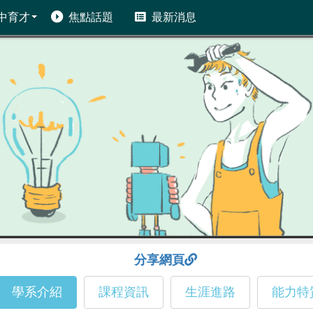
中育才
焦點話題
最新消息
分享網頁
學系介紹
課程資訊
生涯進路
能力特