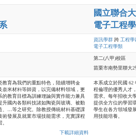
國立聯合大
系
電子工程學
資訊
學群
跨
工程
學
電子工程
學類
第二(八甲)校區
苗栗市南勢里聯大2
瓷教育為我們的重點特色，陸續增聘金
本系成立於民國 62
及奈米材料等師資，以完備材料領域，更
程倫理的優秀人才
系的教育目標為訓練理論與實作能力兼具
需求。每年招收大學
提升國內各類科技諸如陶瓷與玻璃、被動
提供全方位的學習環
造、…等之研究。除教授傳統材料基礎課
學生在各方領域發
技術發展及就業市場技能需求，充實課程
用技能培養。
習。
下載詳細資料