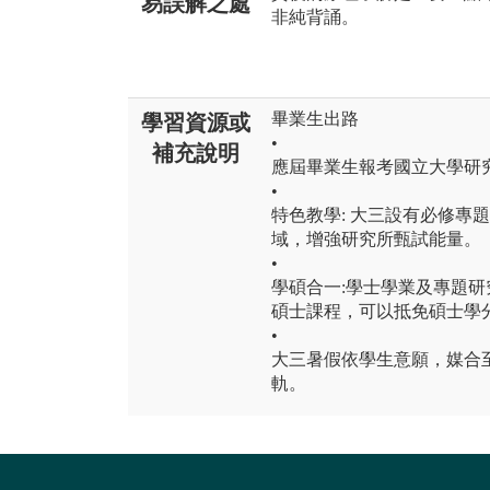
易誤解之處
非純背誦。
畢業生出路
學習資源或
•
補充說明
應屆畢業生報考國立大學研究
•
特色教學: 大三設有必修專
域，增強研究所甄試能量。
•
學碩合一:學士學業及專題
碩士課程，可以抵免碩士學
•
大三暑假依學生意願，媒合
軌。