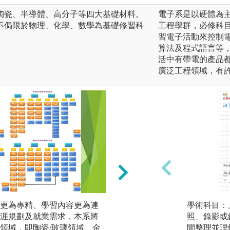
陶瓷、半導體、高分子等四大基礎材料。
電子系是以硬體為
不侷限於物理、化學、數學為基礎修習科
工程學群，必修科
習電子活動來控制
算法及程式語言等
活中有帶電的產品
廣泛工程領域，有
更為專精、學習內容更為連
本系鼓勵專題生將
學術科目：
涯規劃及就業需求，本系將
關的學術會議，除
照、錄影或
領域，即陶瓷/玻璃領域、金
可使學生了解國內
間整理並理