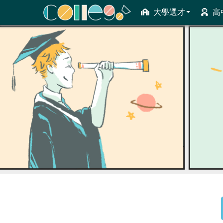
大學選才
高
ColleGo! 大學選才與高中育才輔助系統