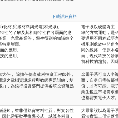
下載詳細資料
(化材系)級材料與光電(材光系)。
電子系以硬體為主
質特性的了解及其相應特性在各層面的應
率的方式運動，是
產業、光電產業等，學生得到的知識較全
要運用不同程式語
某特定層面。
機系則處於中間角
層面的應用。
同的線路，使原本
科技的應用。
而，現代科技的發
前科技的趨勢。因
當大任， 除擔任傳產或科技廠工程師外，
念電子系可進入半
開設之電腦資訊課程與教師專題訓練，培
而，自身仍需按部
能力，為銀行投資部門提供各項投資落點
值，才有可能。電
業生也是市場需求
也都需要電子人才
識認知，並非僅熟背材料性質，對於各性
大眾常誤以為電子
，因此需要動手推導公式、試算各科目，
看法實際上僅涵蓋