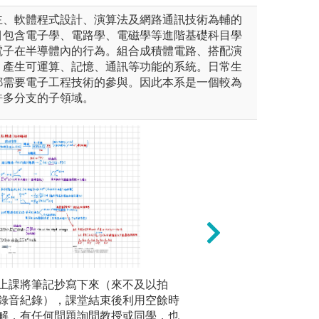
主、軟體程式設計、演算法及網路通訊技術為輔的
目包含電子學、電路學、電磁學等進階基礎科目學
電子在半導體內的行為。組合成積體電路、搭配演
，產生可運算、記憶、通訊等功能的系統。日常生
都需要電子工程技術的參與。因此本系是一個較為
許多分支的子領域。
其專題研究結果發表於國內相
上課將筆記抄寫下來（來不及以拍
透過實際操作，學
實作科目
了可提升學生的表達能力，亦
錄音紀錄），課堂結束後利用空餘時
何將課本中的理論
法，依照
相關的研究活動，並認識國內
解，有任何問題詢問教授或同學，也
對實驗數據進行合
成其他例