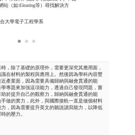
與特色，增加學生的能見度與
站（如:Elearing等）尋找解決方
驗及解決問題之能
圖解:專題
廣度。
圖解:實驗實作
版權:國立
會議
聯合大學電子工程學系
版權:聯合大學材
系
目時，除了基礎的原理外，需要更深究其應用面，
知識在材料的製程與應用上。然後因為學科內容豐
接近產業面，因為需要具備歸納與融會貫通的能
科學專題來加強這項能力，透過自己發現問題，嘗
有助於提升自己的觀察力，歸納與融會貫通的能
動手做的實力，此外，與國際接軌一直是做個材料
能力，因為需要提升英文的聽說讀寫能力，以降低
課時的壓力。