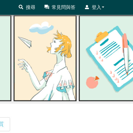
搜尋
常見問與答
登入
質