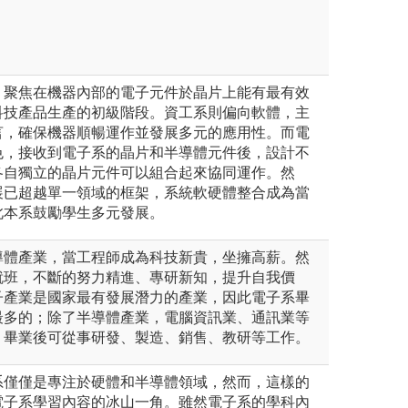
，聚焦在機器內部的電子元件於晶片上能有最有效
科技產品生產的初級階段。資工系則偏向軟體，主
言，確保機器順暢運作並發展多元的應用性。而電
色，接收到電子系的晶片和半導體元件後，設計不
各自獨立的晶片元件可以組合起來協同運作。然
展已超越單一領域的框架，系統軟硬體整合成為當
此本系鼓勵學生多元發展。
導體產業，當工程師成為科技新貴，坐擁高薪。然
就班，不斷的努力精進、專研新知，提升自我價
子產業是國家最有發展潛力的產業，因此電子系畢
最多的；除了半導體產業，電腦資訊業、通訊業等
。畢業後可從事研發、製造、銷售、教研等工作。
系僅僅是專注於硬體和半導體領域，然而，這樣的
電子系學習內容的冰山一角。雖然電子系的學科內