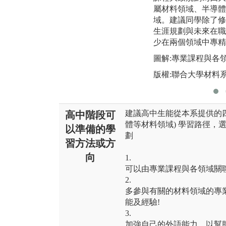
屬材料領域、半導體
域。建議同學除了修
生涯規劃與未來在職
少在兩個領域中專精
圖解:專業課程與各
版權:聯合大學材料
建議高中生能從本系提供的四
高中階段可
體等材料領域) 學習路徑，
以準備的學
劃
習方法或方
向
1.
可以由專業課程與各領域關
2.
多參與有關的材料領域的專
能及經驗!
3.
加強自己的外語能力，以幫