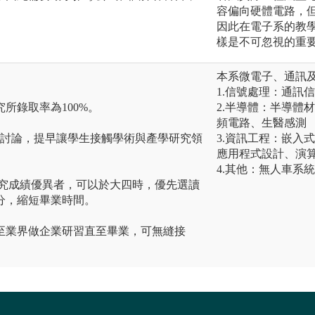
容偏向硬體電路，
因此在電子系的教
樣是不可忽視的重
本系微電子、通訊
1.信號處理：通訊
所錄取率為100%。
2.半導體：半導體
頻電路、生醫感測
題討論，提早讓學生接觸學術與產學研究領
3.資訊工程：嵌入
應用程式設計、演
4.其他：無人車系
研究成績優異者，可以於大四時，優先選讀
分，縮短畢業時間。
至業界做企業研習直至畢業，可無縫接