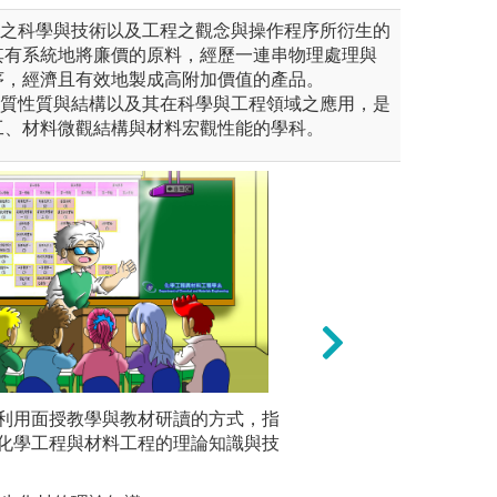
學之科學與技術以及工程之觀念與操作程序所衍生的
其有系統地將廉價的原料，經歷一連串物理處理與
序，經濟且有效地製成高附加價值的產品。
物質性質與結構以及其在科學與工程領域之應用，是
工、材料微觀結構與材料宏觀性能的學科。
其專題研究結果發表於國內相
利用面授教學與教材研讀的方式，指
透過實際操作，學
實驗課程
了可提升學生的表達能力，亦
化學工程與材料工程的理論知識與技
何將課本中的理論
驗技巧與
相關的研究活動，並認識國內
對實驗數據進行合
據的整理
與特色，增加學生的能見度與
驗及解決問題之能
相輔相成