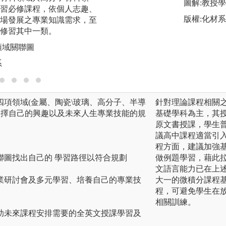
圖解:教授
習必修課程，依個人志趣、
其材料相關見識的
版權:化材系
場發展之專業知識需求，至
圖解:參與國際學術
修習其中一類。
版權:聯合大學材料
領域關聯圖
系
項領域(金屬、陶瓷\玻璃、高分子、半導
針對理論課程相關
選擇自己的興趣以及未來人生專業技能的規
基礎學科為主，其
原文書授課，學生
議高中課程適當引
程方面，建議加強
聯圖找出自己的 學習路徑以符合規劃
做例題學習，藉此
文語言能力已在上
業研討會及多元學習、培養自己的專業技
大一的微積分課程
程，可避免學生在
相關訓練。
助未來課程安排需要的全英文授課學習及