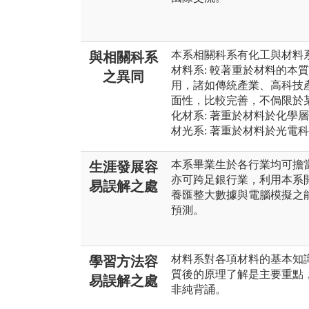
本系相關科系有化工與材料系
與相關科系
材料系: 較著重於材料的本
之異同
用，諸如傳統產業、高科技
面性，比較完善，不侷限於
化材系: 著重於材料於化學
材光系: 著重於材料於光電
本系畢業生於各行業均可擔
生涯發展容
亦可跨足銀行業，利用本系
易誤解之處
養匯整大數據與電腦模擬之
預測。
材料系對各項材料的基本知
學習方法容
質後的原理了解是主要重點
易誤解之處
非純背誦。