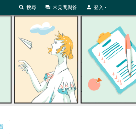
搜尋
常見問與答
登入
質