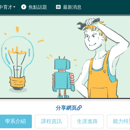
中育才
焦點話題
最新消息
分享網頁
學系介紹
課程資訊
生涯進路
能力特