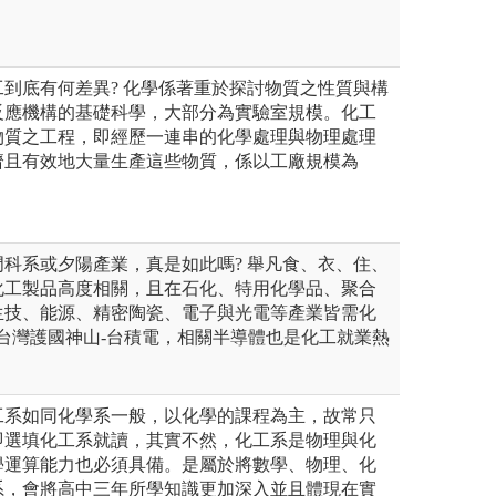
到底有何差異? 化學係著重於探討物質之性質與構
反應機構的基礎科學，大部分為實驗室規模。化工
物質之工程，即經歷一連串的化學處理與物理處理
濟且有效地大量生產這些物質，係以工廠規模為
科系或夕陽產業，真是如此嗎? 舉凡食、衣、住、
化工製品高度相關，且在石化、特用化學品、聚合
生技、能源、精密陶瓷、電子與光電等產業皆需化
台灣護國神山-台積電，相關半導體也是化工就業熱
工系如同化學系一般，以化學的課程為主，故常只
即選填化工系就讀，其實不然，化工系是物理與化
學運算能力也必須具備。是屬於將數學、物理、化
系，會將高中三年所學知識更加深入並且體現在實