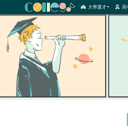
大學選才
高
ColleGo! 大學選才與高中育才輔助系統