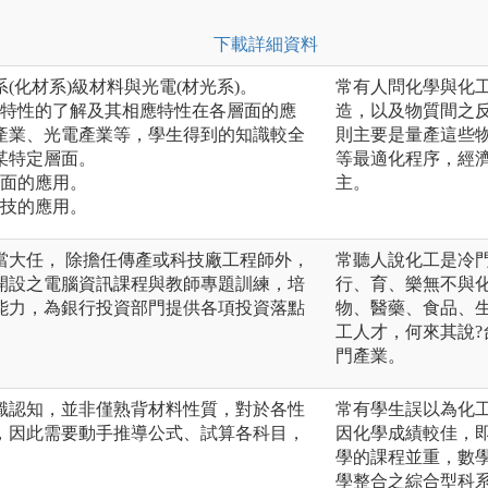
下載詳細資料
(化材系)級材料與光電(材光系)。
常有人問化學與化工
質特性的了解及其相應特性在各層面的應
造，以及物質間之
產業、光電產業等，學生得到的知識較全
則主要是量產這些
某特定層面。
等最適化程序，經
層面的應用。
主。
科技的應用。
當大任， 除擔任傳產或科技廠工程師外，
常聽人說化工是冷門
開設之電腦資訊課程與教師專題訓練，培
行、育、樂無不與
能力，為銀行投資部門提供各項投資落點
物、醫藥、食品、
工人才，何來其說?
門產業。
識認知，並非僅熟背材料性質，對於各性
常有學生誤以為化
，因此需要動手推導公式、試算各科目，
因化學成績較佳，
學的課程並重，數
學整合之綜合型科