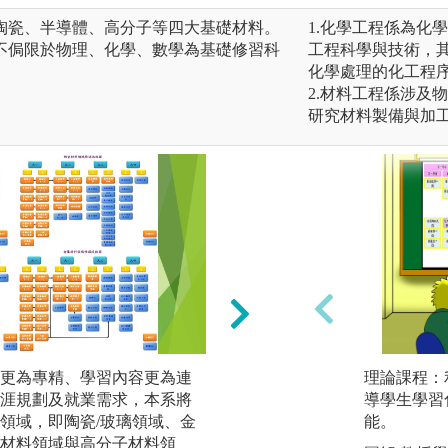
陶瓷、半導體、高分子等四大基礎材料。
1.化學工程係為化
不侷限於物理、化學、數學為基礎修習科
工程科學與技術，
化學處理的化工程
2.材料工程係涉及
研究材料製備與加
更為專精、學習內容更為連
本系鼓勵專題生將
理論課程：
涯規劃及就業需求，本系將
關的學術會議，除
導學生學習
領域，即陶瓷/玻璃領域、金
可使學生了解國內
能。
材料領域與高分子材料領
各學校的研究成果