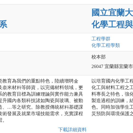
國立宜蘭大
系
化學工程與
工程
學群
化學工程
學類
校本部
26047 宜蘭縣宜
瓷教育為我們的重點特色，陸續增聘金
以培育國內化學工
及奈米材料等師資，以完備材料領域，更
化工與材料工程之
系的教育目標為訓練理論與實作能力兼具
料專長之特色，強
提升國內各類科技諸如陶瓷與玻璃、被動
製造過程的訓練，
造、…等之研究。除教授傳統材料基礎課
色。同時加強學生
技術發展及就業市場技能需求，充實課程
災預防與環境保護
習。
下載詳細資料