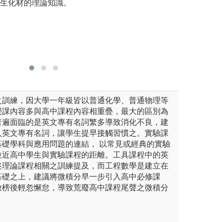
學生化材的理論知識。
廣度。
圖解:實驗實作
圖解:教
會議
版權:聯合大學材
版權:化材
系
之訓練，因大學一年級皆以普通化學、普通物理等
授課內容多與高中課程內容相重疊，最大的區別為
普遍面臨的是英文專有名詞繁多導致消化不良，建
入英文專有名詞，讓學生提早接觸習慣之。實驗課
基礎學科與應用問題的連結， 以常見或經典的實驗
拉近高中學生與實驗課程的距離。工具課程中的英
述理論課程相關之訓練提及，而工程數學是建立在
基礎之上，建議將微積分早一步引入高中必修課
放榜後輕忽懈怠，導致荒廢高中課程尾聲之微積分