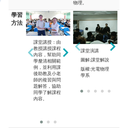
物理。
學習
方法
課堂講授：由
教授講授課程
課堂演講
內容，幫助同
圖解:課堂解說
學釐清相關範
團
例，並利用課
組
版權:光電物理
後助教及小老
實驗實作：透
習
學系
師的複習與問
過實際操作，
合
題解答，協助
瞭解實務現場
調
同學了解課程
狀況，學習具
發
內容。
備設計裝置與
步
規劃流程之能
力。