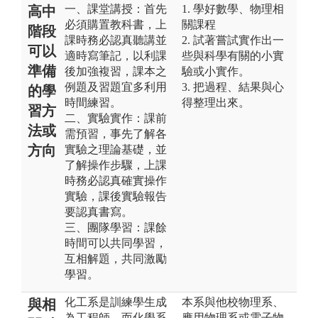
一、課堂講授：首先
1. 學好數學、物理相
高中
必須購置教科書，上
關課程
階段
課時務必認真聽講並
2. 試著嘗試實作出一
可以
適時寫筆記，以利課
些與科學有關的小實
準備
後加強複習，課本之
驗或小實作。
例題及習題宜多利用
3. 把過程、結果與心
的學
時間練習。
得整理出來。
習方
二、實驗實作：課前
法或
需預習，事先了解各
方向
實驗之理論基礎，並
了解操作步驟，上課
時務必認真確實操作
實驗，課後實驗報告
要認真書寫。
三、團隊學習：課餘
時間可以共同學習，
互相解題，共同激勵
學習。
化工系是訓練學生成
本系與他校物理系、
與相
為工程師，而化學系
應用物理系或電子物