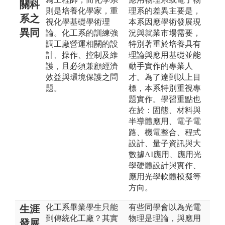
關科
則是培養化學家，重
理系的差異主要是，
系之
視化學基礎學術理
本系因應學術發展現
異同
論。化工系的訓練強
況與就業市場需要，
調工廠營運相關的設
特別著重於培養具有
計、操作、控制及維
理論與應用基礎並能
護，且必須兼顧經濟
動手實作的專業人
效益與環境保護之問
才。為了達到以上目
題。
標，本系特別重視專
題實作。學習重點也
在於：固態、材料與
半導體應用、電子電
路、機電整合、程式
設計、量子資訊與大
數據AI應用、應用光
學硬體設計與實作、
應用光學軟體模擬等
方向。
化工系畢業學生只能
有些同學會以為光電
生涯
到傳統化工廠？其實
物理是理論，與應用
發展