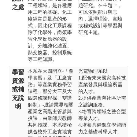
工程領域，是各種應
題研究。在主題上，
之處
用工程的基礎。化工
可以依照能力與志
廠經常是量產的形
向，選擇理論、實驗
式，因此化工系課程
或程式設計等學習與
除了化學外，尚須學
研究主題。
習化學反應器的設
計、分離純化裝置、
熱交換器、控制系統
等工程知識。
本系在大四開立-「產
光電物理系以
學習
學實習」及「工廠實
1.配合未來國家高科技
資源
務」等產業實務學習
產業發展與理論所需
或補
課程，部分大三及大
的人才。
充說
四選修課程採「雙講
2.提供產業與社區所需
師制」-邀請業界相關
之諮詢服務。
明
產業之高階主管參與
3.培育跨領域之整合型
授課，由業師與教師
專業人才。
共同授課。本系積極
4.培養具備獨立學習能
媒合校外工廠實地實
力之基礎科學人才。