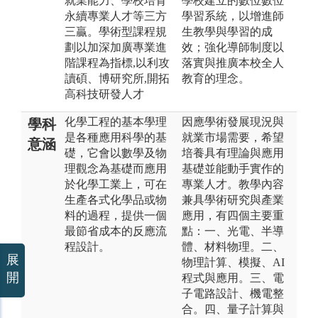
就業能力、學校培育
學校建立的數位數位
永續專業人才等三方
學習系統，以增進師
三贏。學術型課程規
生教學與學習的成
劃以加深加廣專業進
效；強化導師制度以
階課程為指標,以利攻
落實與推廣本校全人
讀碩、博研究所,開拓
教育的理念。
高科技研發人才
化學工程的基本學理
因應學術發展現況與
學科
是各種應用科學的基
就業市場需要，希望
意涵
礎，它會以數學及物
培養具有理論與應用
理觀念為基礎而應用
基礎並能動手實作的
於化學工業上，可在
專業人才。教學內容
生產各式化學品或物
兼具學術研究與產業
料的過程，提供一個
應用，有四個主要重
最節省成本的反應流
點：一、光電、半導
程設計。
體、材料物理。二、
展
物理計算、模擬、AI
開
程式與應用。三、電
子電路設計、機電整
合。四、量子計算與