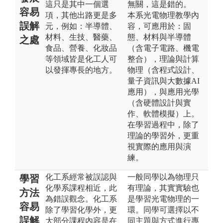
這只是其中一個選
無關，這是錯的。
容易
項，其他出路更是多
本系光電物理教學內
誤解
元，例如：半導體、
容，可應用於：固
材料、生技、醫藥、
態、材料與半導體
之處
食品、營養、化妝品
（含電子電路、機電
等領域皆是化工人可
整合），理論與計算
以發揮專長的地方。
物理（含程式設計、
量子資訊與大數據AI
應用），與應用光學
（含硬體設計與實
作、軟體模擬）上。
在學習過程中，除了
理論的學習外，更重
視實際的應用與演
練。
化工系經常被誤認與
一般同學以為物理只
學習
化學系課程相近，此
有理論，其實實驗也
方法
為錯誤觀念。化工系
是學習光電物理的一
容易
除了學習化學外，更
環。同學可選擇以不
誤解
大部分課程內容是在
同主題與方式進行專