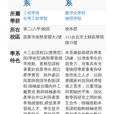
系
系
工程
學群
數理化
學群
所屬
化學工程
學類
物理
學類
學群
第二(八甲)校區
校本部
所在
校區
苗栗市南勢里聯大2號
111台北市士林區華岡
路55號
大三起課程以[實務型]
本系兼顧基礎與專業
學系
與[學術型]兩類畢業標
訓練，以增進學生的
特色
準推動。實務型課程
競爭力，培養具有光
著重於就業導向,開立
電物理專業素養與研
產學實習、校外參訪
發技術之人才，以因
與業師授課等創新課
應國家科技與經濟發
程,積極媒合國內外工
展之需求；注重理論
廠實習,教師積極參與
與實驗的平衡，強化
產學合作以利與產業
教學與研究之間的相
界無縫接軌,締造業界
互合作；積極推動本
發掘人才、學生提升
系課程能夠積極使用