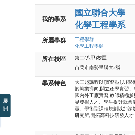
國立聯合大學
我的學系
化學工程學系
工程
學群
所屬學群
化學工程
學類
第二(八甲)校區
所在校區
苗栗市南勢里聯大2號
大三起課程以[實務型]與[
學系特色
於就業導向,開立產學實習、
國內外工廠實習,教師積極參
展
界發掘人才、學生提升就業
開
贏。學術型課程規劃以加深
研究所,開拓高科技研發人才