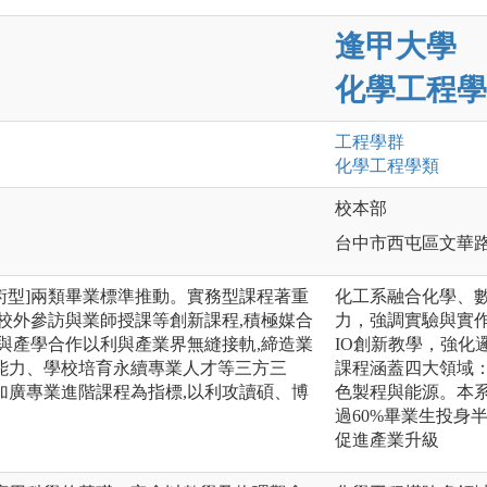
逢甲大學
化學工程學
工程
學群
化學工程
學類
校本部
台中市西屯區文華路
學術型]兩類畢業標準推動。實務型課程著重
化工系融合化學、
校外參訪與業師授課等創新課程,積極媒合
力，強調實驗與實作
與產學合作以利與產業界無縫接軌,締造業
IO創新教學，強化
能力、學校培育永續專業人才等三方三
課程涵蓋四大領域：1
加廣專業進階課程為指標,以利攻讀碩、博
色製程與能源。本系
過60%畢業生投身
促進產業升級