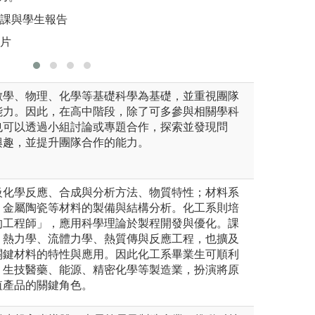
圖解:實驗
授課與學生報告
版權:本系
照片
數學、物理、化學等基礎科學為基礎，並重視團隊
能力。因此，在高中階段，除了可多參與相關學科
也可以透過小組討論或專題合作，探索並發現問
興趣，並提升團隊合作的能力。
級化學反應、合成與分析方法、物質特性；材料系
、金屬陶瓷等材料的製備與結構分析。化工系則培
的工程師」，應用科學理論於製程開發與優化。課
、熱力學、流體力學、熱質傳與反應工程，也擴及
關鍵材料的特性與應用。因此化工系畢業生可順利
、生技醫藥、能源、精密化學等製造業，扮演將原
值產品的關鍵角色。