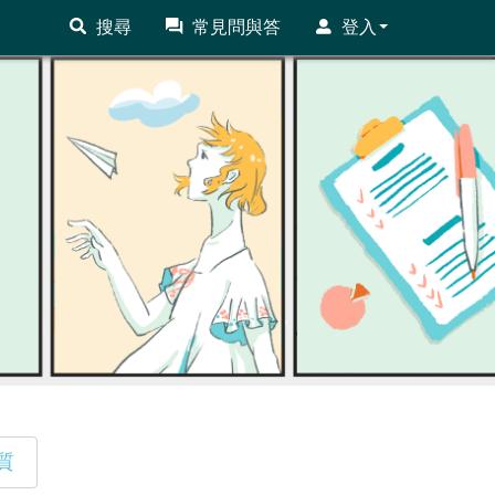
搜尋
常見問與答
登入
質