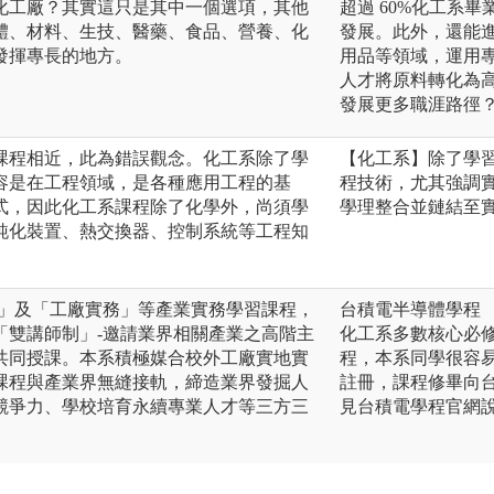
化工廠？其實這只是其中一個選項，其他
超過 60%化工系
體、材料、生技、醫藥、食品、營養、化
發展。此外，還能
發揮專長的地方。
用品等領域，運用
人才將原料轉化為
發展更多職涯路徑
課程相近，此為錯誤觀念。化工系除了學
【化工系】除了學
容是在工程領域，是各種應用工程的基
程技術，尤其強調
式，因此化工系課程除了化學外，尚須學
學理整合並鏈結至
純化裝置、熱交換器、控制系統等工程知
習」及「工廠實務」等產業實務學習課程，
台積電半導體學程
「雙講師制」-邀請業界相關產業之高階主
化工系多數核心必
共同授課。本系積極媒合校外工廠實地實
程，本系同學很容
課程與產業界無縫接軌，締造業界發掘人
註冊，課程修畢向
競爭力、學校培育永續專業人才等三方三
見台積電學程官網