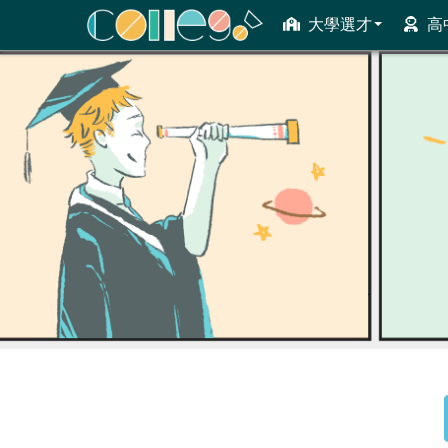
大學選才
高
ColleGo! 大學選才與高中育才輔助系統