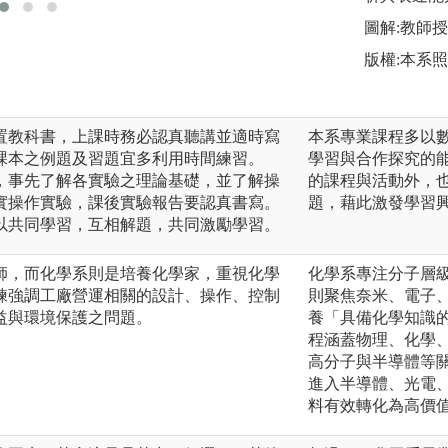
圖解:教師
版權:本系
置教科書，上課時務必認真聽講並適時寫
本系專業課程多以
課本之例題及習題宜多利用時間練習。
學習與合作探究的
，事先了解各實驗之理論基礎，並了解操
的課程與活動外，
實操作實驗，課後實驗報告要認真書寫。
題，藉此激發學習
以共同學習，互相解題，共同激勵學習。
師，而化學系則是培養化學家，重視化學
化學系專注分子層
練強調工廠營運相關的設計、操作、控制
則聚焦奈米、電子
益與環境保護之問題。
養「具備化學知識
程涵蓋物理、化學
高分子與半導體等
進入半導體、光電
料有效轉化為高價