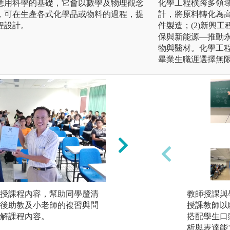
應用科學的基礎，它會以數學及物理觀念
化學工程橫跨多領
，可在生產各式化學品或物料的過程，提
計，將原料轉化為高
程設計。
件製造；(2)新興
保與新能源—推動永
物與醫材。化學工
畢業生職涯選擇無
授課程內容，幫助同學釐清
實驗實作：透過實
教師授課與
後助教及小老師的複習與問
學習具備設計裝置
授課教師以
解課程內容。
搭配學生口
析與表達能