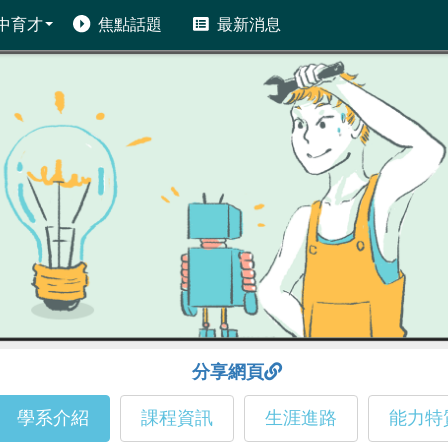
中育才
焦點話題
最新消息
分享網頁
學系介紹
課程資訊
生涯進路
能力特