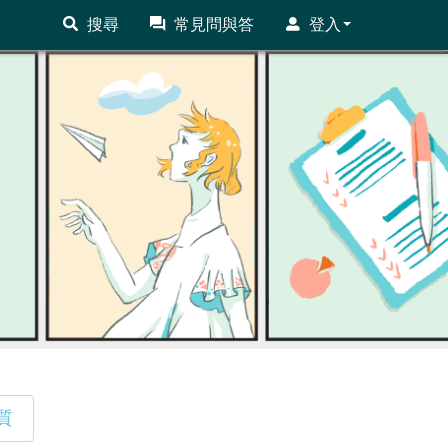
搜尋
常見問與答
登入
質