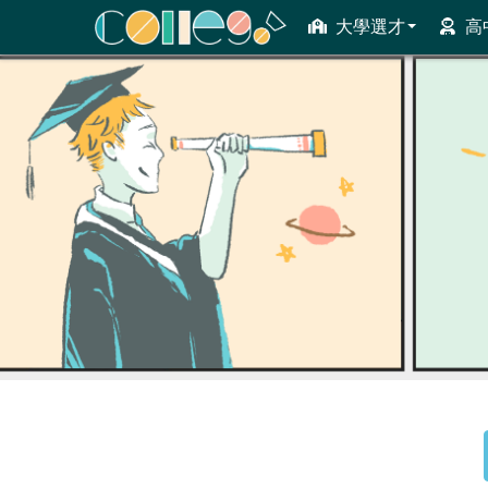
大學選才
高
ColleGo! 大學選才與高中育才輔助系統