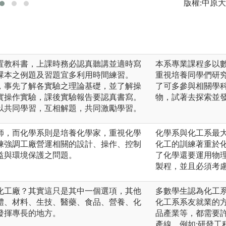
版權:中原
置教科書，上課時務必認真聽講並適時寫
本系專業課程多以
課本之例題及習題宜多利用時間練習。
重視培養同學們研
，事先了解各實驗之理論基礎，並了解操
了可多參與相關學
實操作實驗，課後實驗報告要認真書寫。
物，試著去探索並
以共同學習，互相解題，共同激勵學習。
師，而化學系則是培養化學家，重視化學
化學系與化工系最
練強調工廠營運相關的設計、操作、控制
化工的訓練著重於
益與環境保護之問題。
了化學還要運用物
製程，並且必須考
化工廠？其實這只是其中一個選項，其他
多數學生認為化工
體、材料、生技、醫藥、食品、營養、化
化工系系友就業的
發揮專長的地方。
品產業等，都需要
產線，例如:研發工