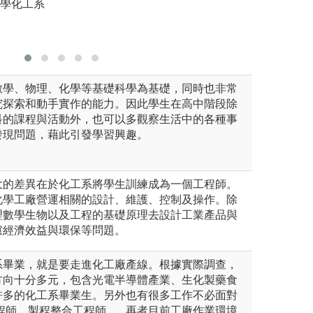
大學化工系
版權:中原
數學、物理、化學等基礎科學為基礎，同時也非常
究探索和動手實作的能力。因此學生在高中階段除
科的課程與活動外，也可以多觀察生活中的各種事
發現問題，藉此引發學習興趣。
大的差異在於化工系將學生訓練成為一個工程師。
化學工廠營運相關的設計、維護、控制及操作。除
理數學生物以及工程的基礎原理去設計工業產品與
慮經濟效益與環保等問題。
系畢業，就是要走進化工廠產線。根據實際調查，
方向十分多元，包含光電半導體產業、生化製藥食
許多的化工系畢業生。另外也有很多工作不必面對
程師、製程整合工程師...。再者目前工廠作業環境