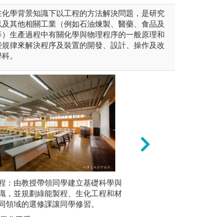
在化學背景知識下以工程的方法解決問題，是研究
以及其他相關工業（例如石油煉製、醫藥、食品及
等）生產過程中有關化學與物理程序的一般原理和
些規律來解決程序及裝置的開發、設計、操作及改
學科。
際操作，瞭解實務現場狀況，
程：由教授帶領同學建立基礎科學與
團隊學習：小組集
實作課程
與規劃流程之能力。
識，並規劃綠能製程、生化工程和材
通協調、交流啟發
等實作課
同領域的選修課讓同學修習。
力。