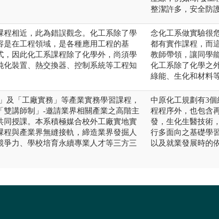
整潔許多，安全防
課程相近，此為錯誤觀念。化工系除了學
念化工系做實驗很
容是在工程領域，是各種應用工程的基
都有實作課程，而
式，因此化工系課程除了化學外，尚須學
教師帶領，讓同學
純化裝置、熱交換器、控制系統等工程知
化工系除了化學之
綠能、生化和材料
習」及「工廠實務」等產業實務學習課程，
中原化工規劃有3
「雙講師制」-邀請業界相關產業之高階主
程程序外，也包含
共同授課。本系積極媒合校外工廠實地實
發，生化生醫技術
課程與產業界無縫接軌，締造業界發掘人
行多面向之基礎學
競爭力、學校培育永續專業人才等三方三
以及就業發展時的