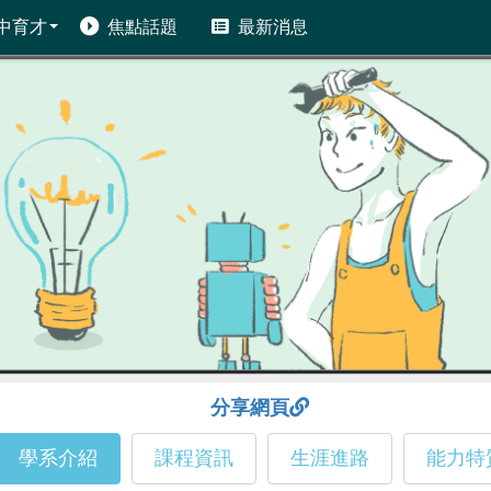
中育才
焦點話題
最新消息
分享網頁
學系介紹
課程資訊
生涯進路
能力特