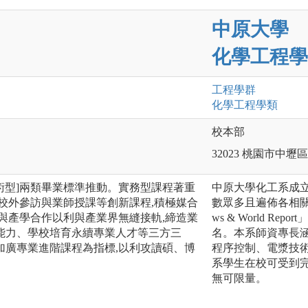
中原大學
化學工程學
工程
學群
化學工程
學類
校本部
32023 桃園市中
學術型]兩類畢業標準推動。實務型課程著重
中原大學化工系成立
校外參訪與業師授課等創新課程,積極媒合
數眾多且遍佈各相關
與產學合作以利與產業界無縫接軌,締造業
ws & World 
能力、學校培育永續專業人才等三方三
名。本系師資專長
加廣專業進階課程為指標,以利攻讀碩、博
程序控制、電漿技
系學生在校可受到
無可限量。