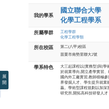
國立聯合大學
我的學系
化學工程學系
工程
學群
所屬學群
化學工程
學類
第二(八甲)校區
所在校區
苗栗市南勢里聯大2號
大三起課程以[實務型]與[
學系特色
於就業導向,開立產學實習、
展
國內外工廠實習,教師積極參
開
界發掘人才、學生提升就業
贏。學術型課程規劃以加深
研究所,開拓高科技研發人才