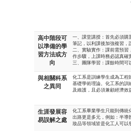
一、課堂講授：首先必須購
高中階段可
筆記，以利課後加強複習，
以準備的學
二、實驗實作：課前需預習
習方法或方
作步驟，上課時務必認真確
向
三、團隊學習：課餘時間可
化工系是訓練學生成為工程
與相關科系
基礎學術理論。化工系的訓
之異同
及維護，且必須兼顧經濟效
化工系畢業學生只能到傳統
生涯發展容
出路更是多元，例如：半導
易誤解之處
妝品等領域皆是化工人可以