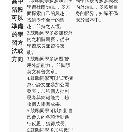
1.鼓勵同學多參加自主
高中階段可多參與校
高中
學習社團/活動，多方
內外活動，多拓展自
階段
面探索自己的興趣，
身的眼界，知識不侷
可以
找到學作合一的樂
限於書本中。
準備
趣，並持之以恆。
2.鼓勵同學多參加校外
的學
內之相關競賽，從中
習方
學習成長並習得技
法或
能。
方向
3.鼓勵同學多練習/使
用外語能力， 並閱讀
英文科普文章。
4.鼓勵同學可以試著撰
寫小論文並參加公開
發表，加強個人批判
思考與簡報能力，驗
收個人學習成果。
5.鼓勵同學可以針對自
己參與的各項活動進
行反思，獲得成長。
6.鼓勵同學多加強數理