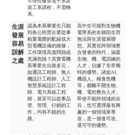
可彈性修習電子系及
資工系課程，不需轉
系。
認為本系畢業生只能
高中生可能對生物機
生涯
到各公民營企業從事
電學系的名稱陌生而
發展
粗重電纜的配線或大
無法與生涯發展聯
容易
型電機設備的維修，
想。其實在跨領域整
誤解
工作環境高溫悶熱或
合發者的時代，涵蓋
充滿危險？其實電機
生物、機、電訓練的
之處
系畢業生出路多元，
人才，佔據了非常獨
如通訊工程師、無人
特的優勢。諸如AI、
機設計工程師、人工
機器人、糧食危機
智慧系統設計工程
等，都離不開生物、
師、電力系統工程
機、電的整合人才。
師，甚至可以從事品
即使不能跨領域的尖
管、管理、行銷的工
兵，也可選擇最有興
作，均有不錯的出
趣的一個領域來專
路。
攻，是一個進可攻、
退可守的優勢。