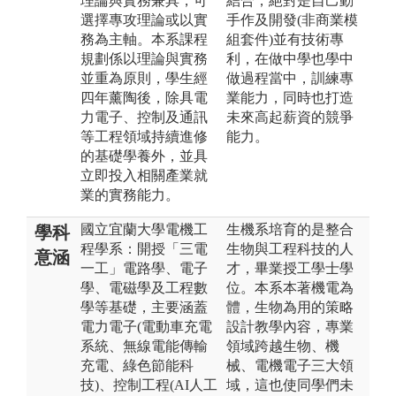
理論與實務兼具，可
結合，絕對是自己動
選擇專攻理論或以實
手作及開發(非商業模
務為主軸。本系課程
組套件)並有技術專
規劃係以理論與實務
利，在做中學也學中
並重為原則，學生經
做過程當中，訓練專
四年薰陶後，除具電
業能力，同時也打造
力電子、控制及通訊
未來高起薪資的競爭
等工程領域持續進修
能力。
的基礎學養外，並具
立即投入相關產業就
業的實務能力。
國立宜蘭大學電機工
生機系培育的是整合
學科
程學系：開授「三電
生物與工程科技的人
意涵
一工」電路學、電子
才，畢業授工學士學
學、電磁學及工程數
位。本系本著機電為
學等基礎，主要涵蓋
體，生物為用的策略
電力電子(電動車充電
設計教學內容，專業
系統、無線電能傳輸
領域跨越生物、機
充電、綠色節能科
械、電機電子三大領
技)、控制工程(AI人工
域，這也使同學們未