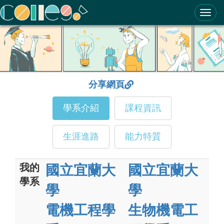
ColleGo! 大學選才與高中育才輔助系統
分享網頁
學系介紹
課程資訊
生涯進路
能力特質
我的
國立宜蘭大
國立宜蘭大
學系
學
學
電機工程學
生物機電工