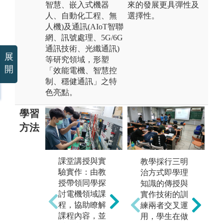
智慧、嵌入式機器
來的發展更具彈性及
人、自動化工程、無
選擇性。
人機)及通訊(AIoT智聯
網、訊號處理、5G/6G
通訊技術、光纖通訊)
展
等研究領域，形塑
開
「效能電機、智慧控
制、穩健通訊」之特
色亮點。
學習
方法
課堂講授與實
教學採行三明
驗實作：由教
治方式即學理
以賽養訓：鼓
專
授帶領同學探
知識的傳授與
勵同學參加國
二
討電機領域課
實作技術的訓
內外各項競
期
程，協助瞭解
練兩者交叉運
賽，培養學生
趣
課程內容，並
用，學生在做
發現、分析、
合