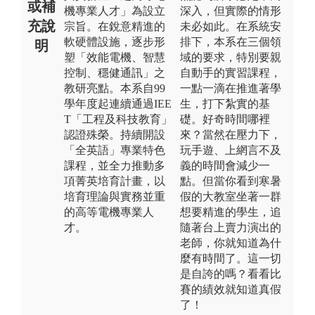
或補
機專業人才」為設立
深入，但實際的情形
充說
宗旨。在銳意精進的
未必如此。在系統安
軟硬體設施，逐步形
排下，本系在三個領
明
塑「效能電機、智慧
域的要求，特別要親
控制、穩健通訊」之
自動手的實習課程，
教研亮點。本系自99
一點一滴在推進著學
學年度起連續通過IEE
生，打下紮實的基
T「工程及科技教育」
礎。好奇時間哪裡
認證殊榮。持續開設
來？當然在壓力下，
「全英語」專業特色
玩手遊、上網言不及
課程，並全力推動多
義的時間會減少一
項菁英培育計畫，以
點。但當你看到寒暑
培育理論與實務並重
假的大教室坐著一群
的高等電機專業人
想要精進的學生，追
才。
隨著台上賣力演出的
老師，你就知道為什
麼有時間了。這一切
是自誇的嗎？看看比
賽的績效就知道真假
了！