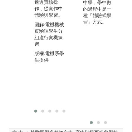
透過實驗操
中學，學中做
解決問題以及
導
作，從實作中
的過程中是一
團隊合作的能
為
體驗與學習。
種「體驗式學
力。
題
習」方式。
三
圖解:電機機械
圖解:電機系教
辦
實驗課學生分
授領隊指導同
賽
組進行實機練
學參加競賽留
相
習
影
擔
版權:電機系學
版權:電機系學
員
生提供
生提供
與
圖
題
示
版
辦