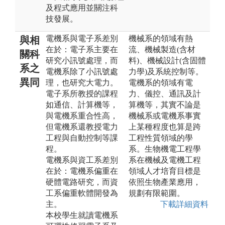
及程式應用並關注科
技發展。
電機系與電子系差別
機械系的領域有熱
與相
在於：電子系主要在
流、機械製造(含材
關科
研究小訊號處理，而
料)、機械設計(含固體
系之
電機系除了小訊號處
力學)及系統控制等。
異同
理，也研究大電力。
電機系的領域有電
電子系所教授的課程
力、儀控、通訊及計
如通信、計算機等，
算機等，其實不論是
與電機系重合性高，
機械系或電機系事實
但電機系還教授電力
上某種程度也算是跨
工程與自動控制等課
工程性質領域的學
程。
系。生物機電工程學
電機系與資工系差別
系在機械及電機工程
在於：電機系偏重在
領域人才培育目標是
硬體電路研究，而資
依照生物產業應用，
工系偏重軟體開發為
規劃有限範圍。
主。
下載詳細資料
本校學生就讀電機系