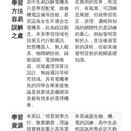
高中生易誤解電機系
在應用的世界，有流
學習
只是學習配電、維修
行、有風潮，可謂瞬
方法
機電設備等技能，甚
息萬變。但就學習而
容易
至認為女生不適合念
言，原理、邏輯與知
誤解
電機系，此為錯誤觀
識的關聯性仍是訓練
念。本系學習領域包
的重心。例如發明雷
之處
括第五代行動通訊、
射的人，並沒修過雷
智慧機器人、無人載
射的課程，但卻具備
具、物聯網技術、綠
發明雷射的相關基礎
能儲能、電源轉換
知識。
器、信號處理演算法
設計、無線通訊等研
究領域。具有電機專
長的同學在畢業後無
論是就業或是繼續深
造都有很多的選擇機
會。
本系以「培育篤學力
本系涵蓋生物、機、
學習
行、敬業樂群，理論
電的訓練，高中生必
資源
與實務並重之高等電
然認為所學必定不夠