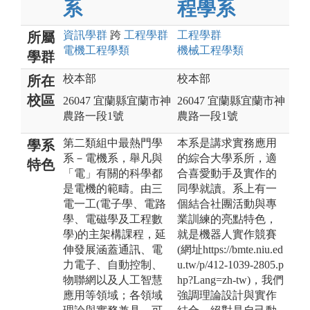
系
程學系
資訊
學群
跨
工程
學群
工程
學群
所屬
電機工程
學類
機械工程
學類
學群
校本部
校本部
所在
校區
26047 宜蘭縣宜蘭市神
26047 宜蘭縣宜蘭市神
農路一段1號
農路一段1號
第二類組中最熱門學
本系是講求實務應用
學系
系－電機系，舉凡與
的綜合大學系所，適
特色
「電」有關的科學都
合喜愛動手及實作的
是電機的範疇。由三
同學就讀。系上有一
電一工(電子學、電路
個結合社團活動與專
學、電磁學及工程數
業訓練的亮點特色，
學)的主架構課程，延
就是機器人實作競賽
伸發展涵蓋通訊、電
(網址https://bmte.niu.ed
力電子、自動控制、
u.tw/p/412-1039-2805.p
物聯網以及人工智慧
hp?Lang=zh-tw)，我們
應用等領域；各領域
強調理論設計與實作