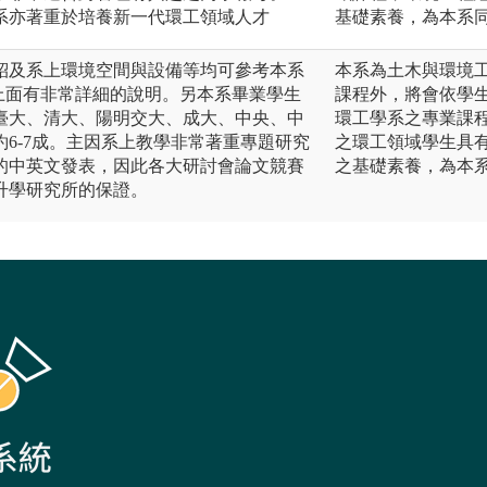
本系亦著重於培養新一代環工領域人才
基礎素養，為本系
紹及系上環境空間與設備等均可參考本系
本系為土木與環境
edu.tw/)，上面有非常詳細的說明。另本系畢業學生
課程外，將會依學
臺大、清大、陽明交大、成大、中央、中
環工學系之專業課
6-7成。主因系上教學非常著重專題研究
之環工領域學生具
的中英文發表，因此各大研討會論文競賽
之基礎素養，為本
升學研究所的保證。