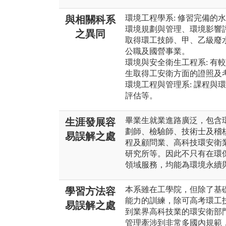
環境工程學系: 修習完備的
與相關科系
環境規劃與管理、環境影響
之異同
取得環工技師、甲、乙級廢
公職及國營事業。
環境與安全衛生工程系: 有
生取得工安衛方面的證照及
環境工程與管理系: 課程與
評估等。
畢業生就業進路廣泛，包含
生涯發展容
劃師、檢驗師、技術士及稽
易誤解之處
程及顧問業、高科技環安衛
研究所等。因此不只有在環
領域服務，均能為環境永續
本系雖在工學院，但除了基
學習方法容
能力的訓練，除可高考環工
易誤解之處
到業界高科技業的環安衛部
管理牽涉到非常多國內規範