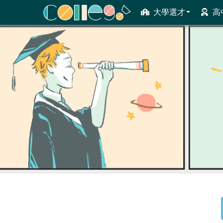
大學選才
高
ColleGo! 大學選才與高中育才輔助系統