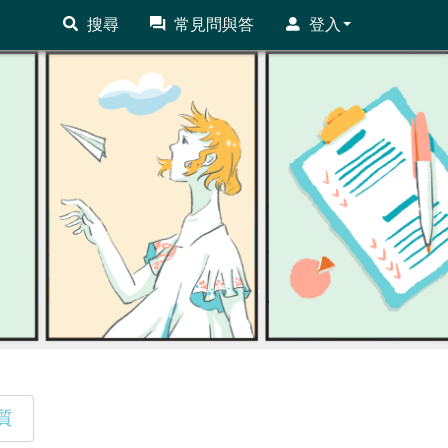
搜尋
常見問與答
登入
質