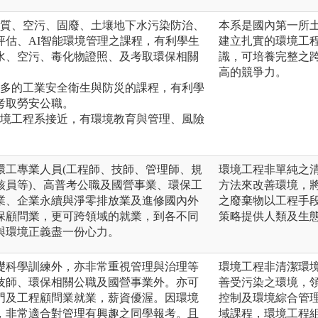
水質、空污、固廢、土壤地下水污染防治、
本系是國內第一所
評估、AI智能環境管理之課程，有利學生
建立扎實的環境工
水、空污、毒化物證照、及考取環保相關
識，可培養完整之
高的競爭力。
較多的工業安全衛生與防災的課程，有利學
考取勞安公職。
環境工程系接近，有環境教育與管理、風險
環工專業人員(工程師、技師、管理師、規
環境工程非單純之
核員等)、高普考公職及國營事業、環保工
方法來改善環境，
業、企業永續與淨零排放業及進修國內外
之廢棄物以工程手
保顧問業，更可跨領域的就業，到各不同
策略提供人類及生
與環境正義盡一份心力。
礎科學訓練外，亦非常重視管理與治理等
環境工程非清潔環
技師、環保相關公職及國營事業外。亦可
善受污染之環境，
門及工程顧問業就業，薪資優渥。因環境
控制及環境綜合管
，非常適合對管理有興趣之同學報考。且
域課程，環境工程