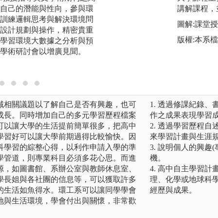
自己的潛能與性向，參與環
告，國內外競賽，
講解課程，
訓練邏輯思考與解決環境問
邏輯思考、動手實
圖解:課堂
設計規劃與操作，精密貴重
力，同時將成果於
版權:本系
學習環境大數據之分析與預
圖解:成果發表
學術研討會以增廣見聞。
域相關議題以了解自己是否有興趣，也可
1. 透過修課紀錄
成長。同時增加自己的多元學習歷程檔案
作之成果表現學習
可以讓大學的生活提前簡單很多，把高中
2. 透過學習歷程
學習好可以讓大學前期過得比較愉快。因
來學習計畫與生涯
科學習的綜整心得，以利作申請入學的準
3. 說明個人的興
學管道，則專業科目必須多花心思。而進
機。
源，如圖書館、系辦公室與教師休息室、
4. 高中自主學習
學長姐與各社團的信息等，可以獲取許多
理、化學或地球科
的生活如魚得水。環工系可以讓同學學會
經歷與成果。
地與生活環境，學會付出與關懷，非常歡