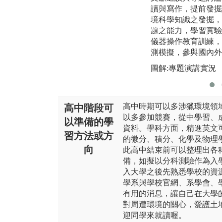
讀與寫作，提前發掘
境科學知識之發掘，
題之能力，學習實驗
儀器操作教育訓練，
測模擬，參與國內外
圖解:專題演講實況
高中時期可以多涉獵環境領
高中階段可
以多參加競賽，從中學習、
以準備的學
資料。學科方面，精進英文
習方法或方
的微分、積分、化學及物理
向
此高中結束前可以整理出各
備，如擬以分科測驗作為入
入大學之後先熟悉學校的資
學系與學校官網、系學會、
有用的消息，讓自己在大學
對周遭環境的關心，愛護土
迎同學來就讀喔。