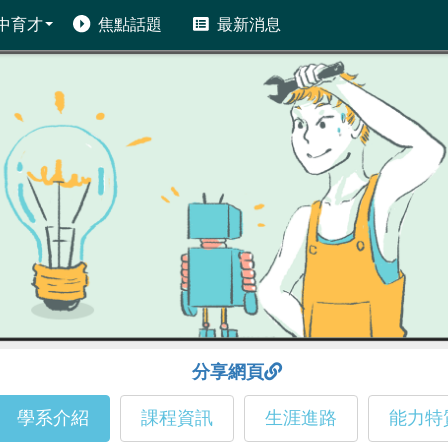
中育才
焦點話題
最新消息
分享網頁
學系介紹
課程資訊
生涯進路
能力特