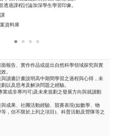
多元學習的場域下學習閱讀、
並透過課程討論加深學生學習印象。
廠、環保設施 (
界知名專
作及培養解決環境問題的能
水場、廢污水處理
授課
圖解:專題
國內外發表。
常去北埔綠世界或
檔案資料庫
版權:本系
圖解:校外教學
、書面報告、實作作品或提出自然科學領域探究與實
成效。
自述與讀書計畫說明高中期間學習之過程與心得，未
規劃以及思考及解決問題之經驗。
趣(專業或非專均可)及未來規劃之發展方向與就讀動
計畫與成果、社團活動經驗、競賽表現(如數學、物
學等，但不限於上列之項目)、科普活動及營隊等之