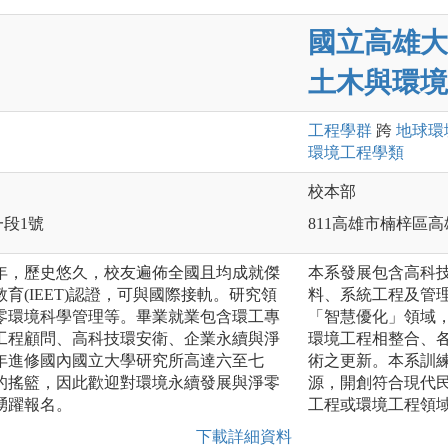
國立高雄大
土木與環境
工程
學群
跨
地球環
環境工程
學類
校本部
一段1號
811高雄市楠梓區高
年，歷史悠久，校友遍佈全國且均成就傑
本系發展包含高科
育(IEET)認證，可與國際接軌。研究領
料、系統工程及管
零環境科學管理等。畢業就業包含環工專
「智慧優化」領域
工程顧問、高科技環安衛、企業永續與淨
環境工程相整合、
年進修國內國立大學研究所高達六至七
術之更新。本系訓
的搖籃，因此歡迎對環境永續發展與淨零
源，開創符合現代
踴躍報名。
工程或環境工程領
下載詳細資料