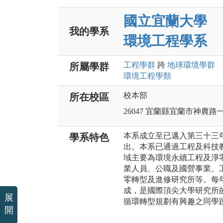
國立宜蘭大學
我的學系
環境工程學系
工程
學群
跨
地球環境
學群
所屬學群
環境工程
學類
校本部
所在校區
26047 宜蘭縣宜蘭市神農路
本系成立至已邁入第三十三
學系特色
出。本系已通過工程及科技教
域主要為環境永續工程及淨
業人員、公職及國營事業、
零轉型及進修研究所等。每
成，是國際頂尖大學研究所
展
循環轉型規劃有興趣之同學
開