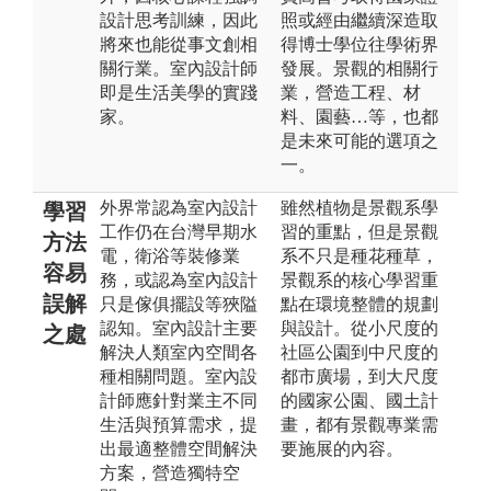
設計思考訓練，因此
照或經由繼續深造取
將來也能從事文創相
得博士學位往學術界
關行業。室內設計師
發展。景觀的相關行
即是生活美學的實踐
業，營造工程、材
家。
料、園藝…等，也都
是未來可能的選項之
一。
外界常認為室內設計
雖然植物是景觀系學
學習
工作仍在台灣早期水
習的重點，但是景觀
方法
電，衛浴等裝修業
系不只是種花種草，
容易
務，或認為室內設計
景觀系的核心學習重
誤解
只是傢俱擺設等狹隘
點在環境整體的規劃
認知。室內設計主要
與設計。從小尺度的
之處
解決人類室內空間各
社區公園到中尺度的
種相關問題。室內設
都市廣場，到大尺度
計師應針對業主不同
的國家公園、國土計
生活與預算需求，提
畫，都有景觀專業需
出最適整體空間解決
要施展的內容。
方案，營造獨特空