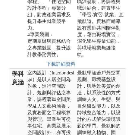
學程」、「住宅空間
職涯發展，將課程與
設計學程」專業分
職涯結合，建置學生
組，對應產業需求及
「學習-實習-就業」直
提升學生就業競爭
飛航道。實務面輔導
力。
設有業師共同陪伴制
4專業競圖：
度，藉由職場實習，
定期舉辦與實務結合
深化學生專業知能，
之專業競圖，提升設
與職場就業無縫接
計教學務實性。
軌。
下載詳細資料
室內設計（Interior desi
景觀學涵蓋戶外空間
學科
gn）是以人居空間為
規劃、環境基盤設
意涵
對象，進行空間設
計，與地景美質的創
計、規劃與評估之專
造，以系統性的方式
業，課程著重空間美
訓練人文、生態、與
學及人文藝術涵養，
自然盤點能力，以及
及實務面之工程概算
跨域整合能力，以設
與管理。畢業生可從
計的方式解決環境議
事住宅、商業及展示
題的學門。景觀師的
空間設計外，亦可投
訓練融入植物、園