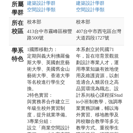
建築設計
學群
建築設計
學群
所屬
空間設計
學類
空間設計
學類
學群
校本部
校本部
所在
校區
413台中市霧峰區柳豐
407台中市西屯區台灣
路500號
大道四段1727號
1國際移動力：
本系創立於民國71
學系
定期與義大利佛羅倫
年，旨在培育景觀規
特色
斯大學、英國創意藝
劃設計專業人才，運
術大學、美國舊金山
用專業知識有效地使
藝術大學、香港大學
用及維護資源，以創
等名校進行學生交
造適合人類居住之高
換。
品質環境為職志。設
2特色實習：
計系列核心課程採Stud
與實務界合作建立三
io小班制教學，強調專
年級生校外實習制
業實務訓練，輔以海
度，提升就業準備。
外實習、移地教學及
3專業分組：
跨校聯合教學等多元
設立「商業空間設計
教學方式。重視學生