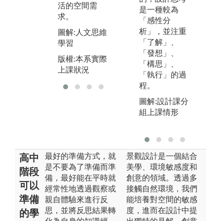
能
活的空間需
圖。
是一種較為
求。
圖
「感性分
圖解:本系學生
案
析」，並注重
圖解:人文思維
設計作品
「了解」、
學習
版
版權:本系實際
「發想」、
上
版權:本系實際
上課狀況
「構思」、
上課狀況
「執行」的過
程。
圖解:設計課分
組上課情形
最好的準備方式，就
景觀設計是一個結合
高中
是不要為了準備而準
美學、環境敏感度和
階段
備，最好能在平時就
創意的領域。透過多
可以
經常性地透過觀察或
接觸自然環境，我們
準備
親自體驗來進行反
能培養對空間的敏感
思，並將反思結果轉
度，進而在設計中提
的學