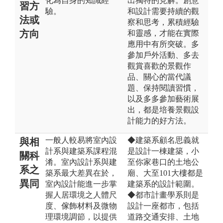
化為自身的知識經
出獨特的見解。創意
習方
驗。
和設計需要持續的觀
法或
察和思考，累積經驗
方向
和靈感，才能在實際
應用中有所突破。多
參加戶外活動、多去
觀賞喜歡的景觀作
品、關心的當代議
題、保持閱讀習慣，
以及多多參加藝術展
出，都是培養景觀設
計能力的好方法。
一般人較易將室內設
◆建築系顧名思義就
與相
計系與建築系課程混
是設計一棟建築，小
關科
淆。室內設計系與建
至你家巷口的土地公
系之
築系最大差異在於，
廟、大至101大樓都是
異同
室內設計能進一步掌
建築系的設計範圍。
握人居環境之人體尺
◆都市計畫學系則是
度、傢飾材料及微物
設計一座都市，包括
理環境調節，以提供
道路交通安排、土地