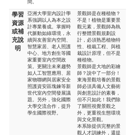
間。
亞洲大學室內設計學
景觀師是在種植物？
學習
系強調以人為本之設
不是！植物是重要景
資源
計專業養成。掌握時
觀元素，景觀師為執
或補
代脈動如綠環境，永
行整體景觀規劃設
充說
續與友善室內空間、
計，必須熟悉植物特
智慧家居、老人照護
性、植栽工程、與植
明
中心、地方創生等國
栽設計原理，但不是
家重要室內空間政
種植物。
策。更關注未來趨勢
景觀師是大地的彩繪
如人工智慧應用、居
師？說中了一部分！
家物聯網與居家安全
東海景觀培養的景觀
照護資安區塊鍊等新
師必須具備人文藝術
世代室內空間發展議
與創意設計的素養，
題。另外，強化國際
但不只如此！我們除
大學交流合作，提升
了關照視覺景觀之
學生國際視野。
外，更重視生態環境
與文化景觀。
本系除提供完整的景
觀人才訓練外，還提