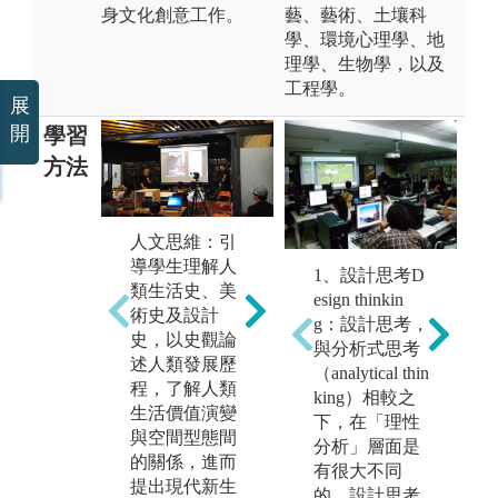
身文化創意工作。
藝、藝術、土壤科
學、環境心理學、地
理學、生物學，以及
工程學。
展
開
學習
方法
人文思維：引
設
導學生理解人
理則思維：引
1、設計思考D
或
類生活史、美
導學生觀察空
esign thinkin
d
內
術史及設計
間、實體物件
g：設計思考，
業
史，以史觀論
並配合實際操
與分析式思考
案
述人類發展歷
作各種材質，
（analytical thin
進
程，了解人類
以了解建築材
king）相較之
論
生活價值演變
料、構造與結
下，在「理性
個
與空間型態間
構行為，進而
分析」層面是
調
的關係，進而
學習繪製可以
有很大不同
作
提出現代新生
實踐的設計
的，設計思考