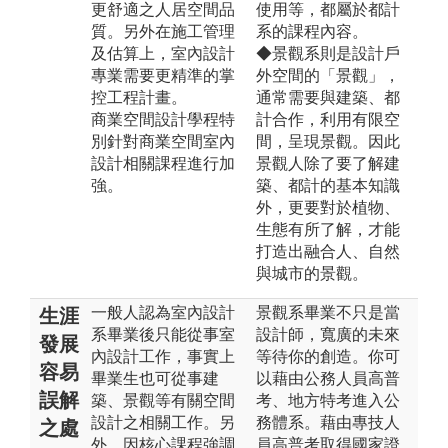
更舒適之人居空間品
使用等，都屬於都計
質。另外在施工管理
系的課程內容。
及估算上，室內設計
◆景觀系則是設計戶
專業需要更精準的掌
外空間的「景觀」，
控工程計畫。
通常需要與建築、都
商業空間設計學程特
計合作，利用有限空
別針對商業空間室內
間，呈現景觀。因此
設計相關課程進行加
景觀人除了要了解建
強。
築、都計的基本知識
外，更要對於植物、
生態有所了解，才能
打造出融合人、自然
與城市的景觀。
一般人認為室內設計
景觀系畢業不只是當
生涯
系畢業後只能從事室
設計師，寬廣的未來
發展
內設計工作，事實上
等待你的創造。你可
容易
畢業生也可從事建
以藉由公務人員高普
誤解
築、景觀等有關空間
考、地方特考進入公
設計之相關工作。另
務體系。藉由專技人
之處
外，因核心課程強調
員高普考取得國家證