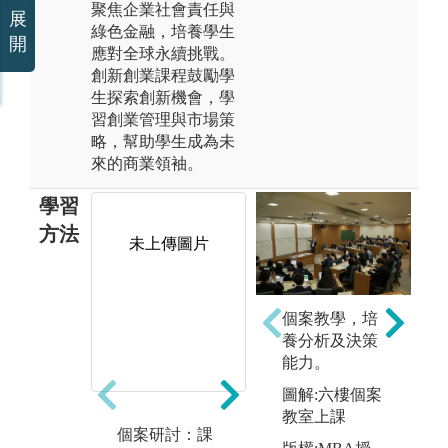
聚焦企業社會責任與
展
綠色金融，培養學生
開
應對全球永續挑戰。
創新創業課程鼓勵學
生探索創新機會，學
習創業管理與市場策
略，幫助學生成為未
來的商業領袖。
學習
方法
未上傳圖片
未上傳圖片
個案教學，培
養分析及決策
能力。
圖解:六樓個案
教室上課
個案研討：課
業界業師：本
專