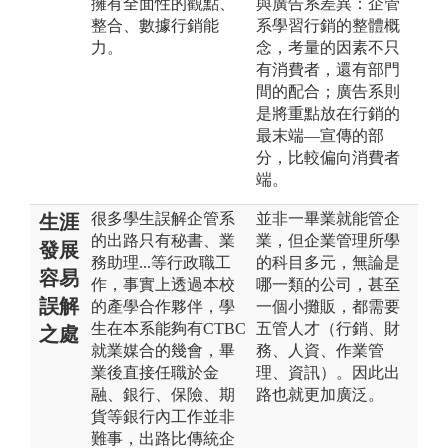
擁有全面性的觀點、
與廣告系差異：企管
整合、數據行銷能
系學習行銷的整體概
力。
念，考量的因素不只
有消費者，還有部門
間的配合；廣告系則
是將重點放在行銷的
最末端—宣傳的部
分，比較偏向消費者
端。
很多學生誤解企管系
並非一畢業就能管企
生涯
的出路只有秘書、業
業，但企業管理所學
發展
務助理...等行政職工
的科目多元，無論是
容易
作，事實上透過本校
哪一類的公司，甚至
誤解
的產學合作夥伴，學
一個小攤販，都需要
生在本系能夠有CTBC
五管人才（行銷、財
之處
就業媒合的幾會，畢
務、人資、作業管
業後直接任職於金
理、資訊）。因此出
融、銀行、保險、期
路也就更加廣泛。
貨等銀行內工作並非
難事，出路比傳統企