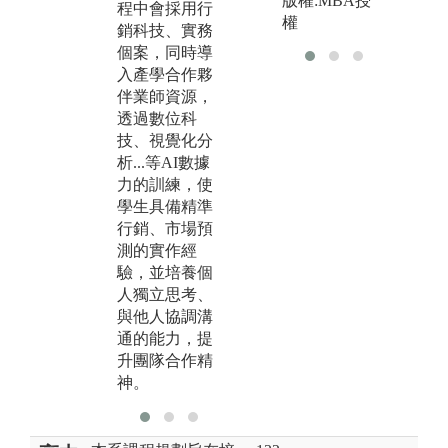
版權:MBA授
程中會採用行
系專業課程邀
合
權
銷科技、實務
請產學合作夥
企
個案，同時導
伴講師聯合授
會
入產學合作夥
課，結合實務
學
伴業師資源，
新知，使學生
探
透過數位科
提早了解企業
題
技、視覺化分
文化與未來就
製
析...等AI數據
業趨勢，讓學
學
力的訓練，使
生及早規劃未
告
學生具備精準
來就業藍圖與
學
行銷、市場預
方向。
養
測的實作經
執
驗，並培養個
並
人獨立思考、
過
與他人協調溝
使
通的能力，提
立
升團隊合作精
合
神。