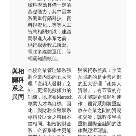
腦科學應具備一定的
基礎能力，其中因本
系側重行銷科技、資
料視覺化…等等人工
智慧相關知識，建議
同學進入本系之前，
現行探索程式撰寫、
電腦多媒體運用…等
相關知識較佳。
本校企業管理學系強
與國貿系差異：企管
與相
調企業內部的五大管
系強調的是企業內部
關科
理「產銷人發財」之
的五大管理「產銷人
系之
外，更深化數據力的
資財」，有五管的存
異同
訓練，以培養Martech
在才能讓企業順利運
專業人才為目標。因
作；國貿系則將重點
此，與財務金融學系
放在企業之間的貿易
專精於財金之科目不
和交流，課程多半著
盡相同。相較於財金
重於國際金融間的法
系，企管系學生更能
律與經濟理論。