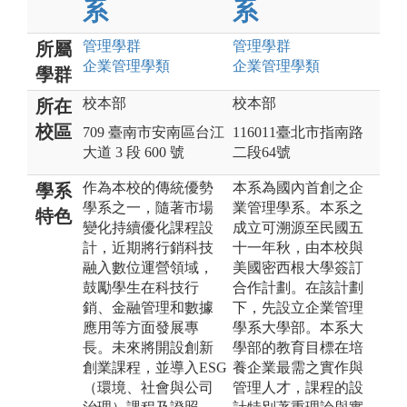
系
系
管理
學群
管理
學群
所屬
企業管理
學類
企業管理
學類
學群
校本部
校本部
所在
校區
709 臺南市安南區台江
116011臺北市指南路
大道 3 段 600 號
二段64號
作為本校的傳統優勢
本系為國內首創之企
學系
學系之一，隨著市場
業管理學系。本系之
特色
變化持續優化課程設
成立可溯源至民國五
計，近期將行銷科技
十一年秋，由本校與
融入數位運營領域，
美國密西根大學簽訂
鼓勵學生在科技行
合作計劃。在該計劃
銷、金融管理和數據
下，先設立企業管理
應用等方面發展專
學系大學部。本系大
長。未來將開設創新
學部的教育目標在培
創業課程，並導入ESG
養企業最需之實作與
（環境、社會與公司
管理人才，課程的設