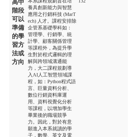
本系課程規劃旨在培
132
高中
養具創新能力與智慧
階段
應用之行銷科技 (MarT
可以
ech) 人才。課程安排除
準備
企管系基礎學科如：
管理學、行銷學、統
的學
計學、顧客關係管理
習方
等課程外，為提升學
法或
生對於程式邏輯的理
方向
解與跨領域溝通能
力，大二課程規劃導
入AI人工智慧領域課
程，如：Python程式語
言、巨量資料分析、
數位行銷資料庫運
用、資料視覺化分析
等課程，以增加學生
畢業後的職場競爭
力。因此，對於有意
願進入本系就讀的學
子，數學、英文及電