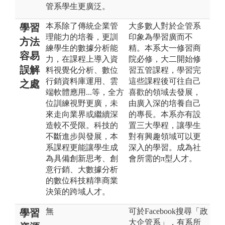
管系學生更廣泛。
本系除了傳統企業管
大多數人對於企管系
學習
理能力的培養，更訓
印象為學習廣而不
方法
練學生的數據分析能
精。本系大一修習商
容易
力，在課程上導入資
院必修，大二開始修
誤解
料視覺化分析、數位
習五管課程，學習完
行銷資料庫運用、雲
這些課程後可往自己
之處
端軟體應用...等，全方
喜歡的領域去發展，
位訓練視野更廣，未
由廣入深的培養自己
來走向業界或繼續深
的專長。本系亦有設
造較不受限。科技的
置三大學程，讓學生
不斷進步與發展，本
對有興趣領域可以更
系課程更能讓學生成
深入的學習。成為社
為具備創新思考、創
會所需的π型人才。
意行銷、大數據分析
的數位科技精準商業
決策的跨域人才。
無
可於Facebook搜尋「政
學習
大企管系」，有系所