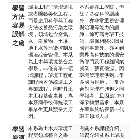
環境工程非清潔環境
本系雖在工學院，但
學習
或者園藝美化工程，
除了基礎科學訓練
方法
而是應用科學與工程
外，亦非常重視管理
容易
方法改善受污染之環
與治理等能力的訓
誤解
境，領域包含空氣、
練，除可高考環工技
水、廢棄物、土壤、
師、環保相關公職及
之處
地下水等污染控制及
國營事業外。亦可到
環境綜合管理。本系
業界高科技業的環安
為土木與環境整合之
衛部門及工程顧問業
學系，非僅有單一領
就業，薪資優渥。因
域課程，環境工程組
環境管理牽涉到非常
課程涵蓋傳統環工之
多國內規範，非常適
專業課程，同時具土
合對管理有興趣之同
木工程基礎素養，為
學報考。且因應2050
本系同學較傳統環工
淨零轉型需求，本系
畢業生更具競爭力原
亦著重於培養新一代
因。
環工領域人才
本系為土木與環境工
有關本系課程介紹、
學習
程雙領域整合之學
師資介紹及系上環境
資源