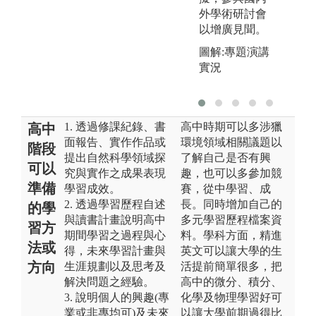
外學術研討會
以增廣見聞。
圖解:專題演講
實況
1. 透過修課紀錄、書
高中時期可以多涉獵
高中
面報告、實作作品或
環境領域相關議題以
階段
提出自然科學領域探
了解自己是否有興
可以
究與實作之成果表現
趣，也可以多參加競
準備
學習成效。
賽，從中學習、成
2. 透過學習歷程自述
長。同時增加自己的
的學
與讀書計畫說明高中
多元學習歷程檔案資
習方
期間學習之過程與心
料。學科方面，精進
法或
得，未來學習計畫與
英文可以讓大學的生
方向
生涯規劃以及思考及
活提前簡單很多，把
解決問題之經驗。
高中的微分、積分、
3. 說明個人的興趣(專
化學及物理學習好可
業或非專均可)及未來
以讓大學前期過得比