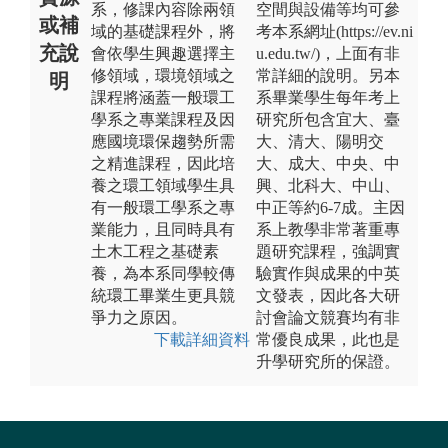
系，修課內容除兩領
空間與設備等均可參
或補
域的基礎課程外，將
考本系網址(https://ev.ni
充說
會依學生興趣選擇主
u.edu.tw/)，上面有非
修領域，環境領域之
常詳細的說明。另本
明
課程將涵蓋一般環工
系畢業學生每年考上
學系之專業課程及因
研究所包含宜大、臺
應國境環保趨勢所需
大、清大、陽明交
之精進課程，因此培
大、成大、中央、中
養之環工領域學生具
興、北科大、中山、
有一般環工學系之專
中正等約6-7成。主因
業能力，且同時具有
系上教學非常著重專
土木工程之基礎素
題研究課程，強調實
養，為本系同學較傳
驗實作與成果的中英
統環工畢業生更具競
文發表，因此各大研
爭力之原因。
討會論文競賽均有非
下載詳細資料
常優良成果，此也是
升學研究所的保證。