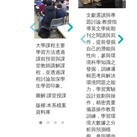
參與專題演講
文獻選讀與專
活動：透過專
小
題討論:教授指
題演講活動將
後
導英文學術期
邀請業界知名
透
刊之閱讀與寫
專家進行演
課
作，提前發掘
講，透過演講
大學課程主要
與
自己的潛能與
了解業界實務
學習方法透過
能
性向，參與環
課前預習與課
複
圖解:專題演講
境科學知識之
堂教師講解課
問
活動
發掘，訓練邏
程，並透過課
輯思考與解決
圖
版權:本系檔案
程討論加深學
環境問題之能
與
資料庫
生學習印象。
力，學習實驗
版
圖解:課堂授課
設計規劃與操
資
作，精密貴重
版權:本系檔案
儀器操作教育
資料庫
訓練，學習環
境大數據之分
析與預測模
擬，參與國內