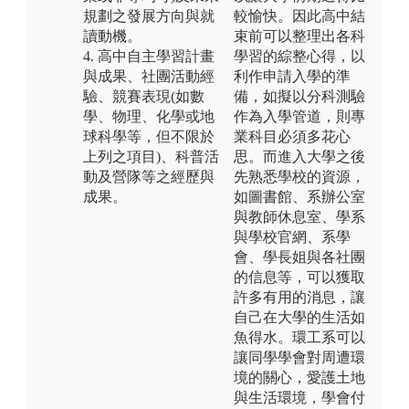
規劃之發展方向與就
較愉快。因此高中結
讀動機。
束前可以整理出各科
4. 高中自主學習計畫
學習的綜整心得，以
與成果、社團活動經
利作申請入學的準
驗、競賽表現(如數
備，如擬以分科測驗
學、物理、化學或地
作為入學管道，則專
球科學等，但不限於
業科目必須多花心
上列之項目)、科普活
思。而進入大學之後
動及營隊等之經歷與
先熟悉學校的資源，
成果。
如圖書館、系辦公室
與教師休息室、學系
與學校官網、系學
會、學長姐與各社團
的信息等，可以獲取
許多有用的消息，讓
自己在大學的生活如
魚得水。環工系可以
讓同學學會對周遭環
境的關心，愛護土地
與生活環境，學會付