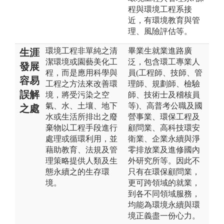
程與環境工程系接
近，有環境教育與管
理、風險評估等。
環境工程非單純之清
畢業生就業進路廣
生涯
潔環境或園藝美化工
泛，包含環工專業人
發展
程，而是應用科學與
員(工程師、技師、管
容易
工程之方法來改善環
理師、規劃師、檢驗
誤解
境，將受污染之空
師、技術士及稽核員
氣、水、土壤、地下
等)、高普考公職及國
之處
水或生活所排出之廢
營事業、環保工程及
棄物以工程手段進行
顧問業、高科技環安
處理或循環利用，並
衛業、企業永續與淨
藉助教育、法規及管
零排放業及進修國內
理策略提供人類及生
外研究所等。因此不
態永續之的生存環
只有在環保顧問業，
境。
更可跨領域的就業，
到各不同領域服務，
均能為環境永續與環
境正義盡一份心力。