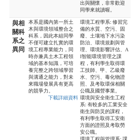
出與關懷，非常歡迎
同學來就讀喔。
本系是國內第一所土
環境工程學系: 修習完
與相
木與環境領域整合之
備的水質、空污、固
關科
科系，因此本組同學
廢、土壤地下水污染
系之
不僅可建立扎實的環
防治、環境規劃與管
異同
境工程專業能力，同
理、環境影響評估、A
時亦兼具土木工程領
I智能環境管理之課
域的基本知識，可培
程，有利學生取得環
養完整之跨領域學習
工技師、甲、乙級廢
與溝通之能力，對未
水、空污、毒化物證
來職場發展具有更高
照、及考取環保相關
的競爭力。
公職及國營事業。
下載詳細資料
環境與安全衛生工程
系: 有較多的工業安全
衛生與防災的課程，
有利學生取得工安衛
方面的證照及考取勞
安公職。
環境工程與管理系: 課