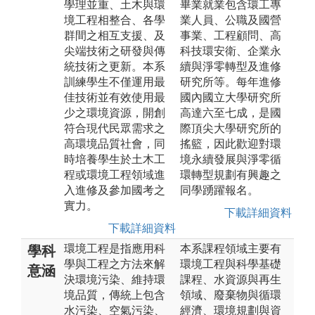
學理並重、土木與環
畢業就業包含環工專
境工程相整合、各學
業人員、公職及國營
群間之相互支援、及
事業、工程顧問、高
尖端技術之研發與傳
科技環安衛、企業永
統技術之更新。本系
續與淨零轉型及進修
訓練學生不僅運用最
研究所等。每年進修
佳技術並有效使用最
國內國立大學研究所
少之環境資源，開創
高達六至七成，是國
符合現代民眾需求之
際頂尖大學研究所的
高環境品質社會，同
搖籃，因此歡迎對環
時培養學生於土木工
境永續發展與淨零循
程或環境工程領域進
環轉型規劃有興趣之
入進修及參加國考之
同學踴躍報名。
實力。
下載詳細資料
下載詳細資料
環境工程是指應用科
本系課程領域主要有
學科
學與工程之方法來解
環境工程與科學基礎
意涵
決環境污染、維持環
課程、水資源與再生
境品質，傳統上包含
領域、廢棄物與循環
水污染、空氣污染、
經濟、環境規劃與資