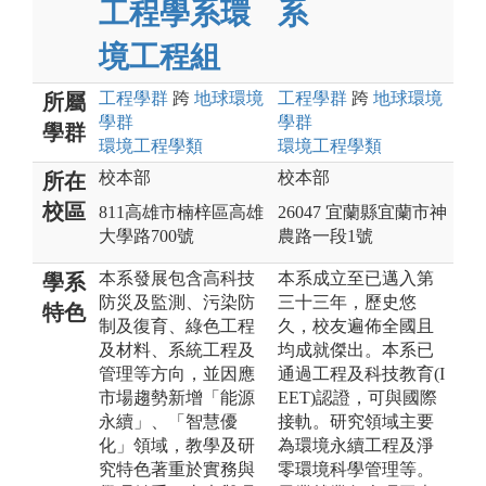
工程學系環
系
境工程組
工程
學群
跨
地球環境
工程
學群
跨
地球環境
所屬
學群
學群
學群
環境工程
學類
環境工程
學類
校本部
校本部
所在
校區
811高雄市楠梓區高雄
26047 宜蘭縣宜蘭市神
大學路700號
農路一段1號
本系發展包含高科技
本系成立至已邁入第
學系
防災及監測、污染防
三十三年，歷史悠
特色
制及復育、綠色工程
久，校友遍佈全國且
及材料、系統工程及
均成就傑出。本系已
管理等方向，並因應
通過工程及科技教育(I
市場趨勢新增「能源
EET)認證，可與國際
永續」、「智慧優
接軌。研究領域主要
化」領域，教學及研
為環境永續工程及淨
究特色著重於實務與
零環境科學管理等。