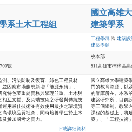
國立高雄大
學系土木工程組
建築學系
工程
學群
跨
建築設
建築
學類
校本部
00號
811高雄市楠梓區高
監測、污染防制及復育、綠色工程及材
國立高雄大學建築
，並因應市場趨勢新增「能源永續」、
門的教育資源，以
研究特色著重於實務與學理並重、土木與
的智庫所在。本系的
之相互支援、及尖端技術之研發與傳統技
建築研究所，目前
僅運用最佳技術並有效使用最少之環境資
等三個學制。教學
之高環境品質社會，同時培養學生於土木
課程的基礎上，將
修及參加國考之實力。
築」、「工程技術
下載詳細資料