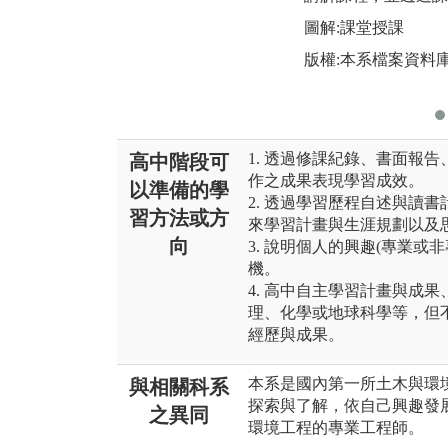
圖解:課堂授課
版權:本系檔案資料
1. 透過修課紀錄、書面報
高中階段可
作之成果表現學習成效。
以準備的學
2. 透過學習歷程自述與讀
習方法或方
來學習計畫與生涯規劃以及
向
3. 說明個人的興趣(專業
機。
4. 高中自主學習計畫與成
理、化學或地球科學等，但
經歷與成果。
本系是國內第一所土木與環
與相關科系
探索與了解，依自己興趣發
之異同
環境工程的專業工程師。