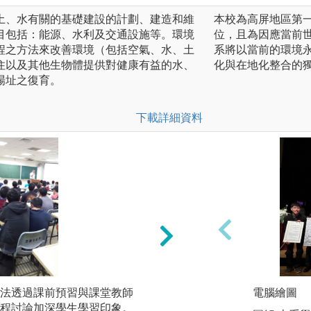
土、水有關的基礎建設的計劃、建造和維
本校為高屏地區第
目包括：能源、水利及交通設施等。環境
位，且為因應當前
程之方法來改善環境（包括空氣、水、土
系將以當前的環境
住以及其他生物體提供對健康有益的水、
化與在地化整合的
場址之復育。
下載詳細資料
法透過課前預習與課堂教師
參與專題演講活動
電腦繪圖
程討論加深學生學習印象。
界知名專家進行演