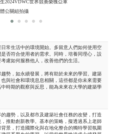
生2024VDWC世界競賽榮獲亞軍
圖解:20
問之管道。
媒體公關組拍攝
版權:本系
圖解:課程輔導與
庫
版權:本系檔案資
察日常生活中的環境開始。多留意人們如何使用空
間是否符合使用者的需求。同時，培養同理心，設
要考慮如何服務他人，改善他們的生活。
球趨勢，如永續發展，將有助於未來的學習。建築
，也與社會和環境息息相關，這些都是你未來需要
高中時期的觀察與反思，能為未來在大學的建築學
。
界的趨勢，以及都市及建築社會任務的改變，打造
統，推動創新教學。基本的策略，擬透過系上老師
際背景，打造國際化與在地化整合的獨特學習氛圍