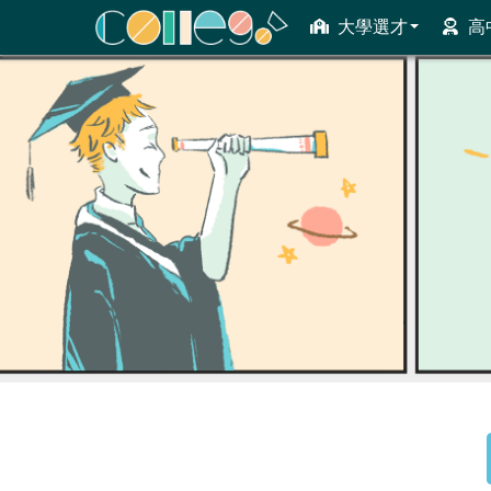
大學選才
高
ColleGo! 大學選才與高中育才輔助系統