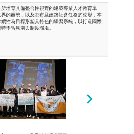
一所培育具備整合性視野的建築專業人才教育單
世界的趨勢，以及都市及建築社會任務的改變，本
永續性為目標形塑具特色的學習系統，以打造國際
獨特學習氛圍與制度環境。
：透過專題演講活動將邀請業
小組討論與課後輔
建築設計
講，透過演講了解業界實務
行輔導與小組討論