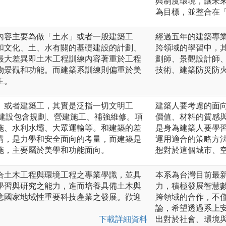
與制度環境，讓未
為目標，並整合在
內容主要為做「土水」或者一般建築工
經過五年的建築專
和文化、土、水有關的基礎建設的計劃、
跨領域的學習中，
最大差異即土木工程訓練內容著重於工程
劃師、景觀設計師
物景觀和功能。而建築系訓練則偏重於美
技術、建築防災防
主。
」或者建築工，其實是泛指一切文明工
建築人要考慮的面
有關的建設包含規劃、營建施工、補強維修。項
價值、材料的質感
施、水利水壩、大眾運輸等。和建築的差
是身為建築人要學
構，是力學和安全面向的考量，而建築是
運用適合的策略方
施，主要屬於美學和功能面向。
想對於這個城市、
合土木工程與環境工程之專業學識，並具
本系為台灣目前最
學習與研究之能力，進而培養具備土木與
力，積極發展智慧
應國家地域性重要科技產業之發展。歡迎
跨領域的合作，不
論，希望透過系上
下載詳細資料
出對於社會、環境