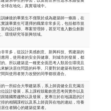
來建築系學生的學習，以當前世界性追求永續發展
「全球在地化」真實場域中。
業訓練後的畢業生不僅限於成為建築師一條路，在
其實讓畢業生可選擇的職業非常多元，包括都市規
、室內設計師、專案管理師，甚至可進入數位創新
火、環境研究等新興領域。
向非常多，從設計美感創意、新興科技、舊建築的
與應用，使用者的安全與健康、到城市的發展，都
習的。所以建築是一種更全面思考人類居住環境且
法來解決居住問題的科學。只要對於建築有熱忱且
空間與使用者努力改變的同學都很適合。
新的一所綜合大學建築系，系上師資健全且充滿活
數位設計發展，系上課程鼓勵創意思考與實作以及
僅跟隨國際趨勢以及發展，更專注於在地議題的討
安排的相關課程以及系上師資與在地的連結，培養
與居住者關心的建築從業者。