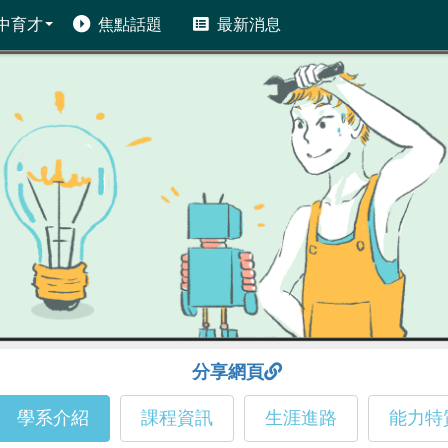
中育才
焦點話題
最新消息
分享網頁
學系介紹
課程資訊
生涯進路
能力特