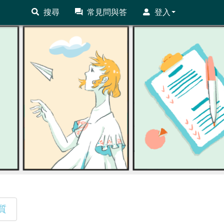
搜尋
常見問與答
登入
質