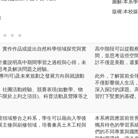
圖解:本系學
圖解:專題演講活動
版權:本校
庫
版權:本系檔案資料
告、實作作品或提出自然科學領域探究與實
高中階段可以從觀
間，並思考這些空
書計畫說明高中期間學習之過程與心得，未
計不僅是美觀，還
思考及解決問題之經驗。
或非專均可)及未來規劃之發展方向與就讀動
此外，了解當前全
不僅影響個人生活
果、社團活動經驗、競賽表現(如數學、物
深入探討的課題。
不限於上列之項目)、科普活動及營隊等之
習打下堅實的基礎
境領域整合之科系，學生可以藉由入學後
本系將因應當前世
展主修與副修領域，培養兼具土木工程與
獨具特色的學習系
們的不同專業與國