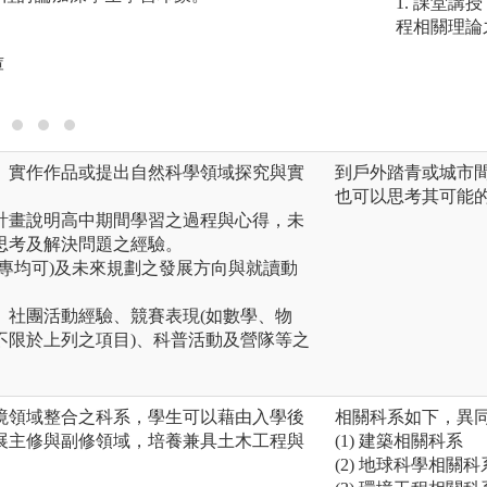
1. 課堂
程相關理論
圖解:專題演講活動
庫
版權:本系檔案資料
告、實作作品或提出自然科學領域探究與實
到戶外踏青或城市
也可以思考其可能
書計畫說明高中期間學習之過程與心得，未
思考及解決問題之經驗。
或非專均可)及未來規劃之發展方向與就讀動
果、社團活動經驗、競賽表現(如數學、物
不限於上列之項目)、科普活動及營隊等之
境領域整合之科系，學生可以藉由入學後
相關科系如下，異
展主修與副修領域，培養兼具土木工程與
(1) 建築相關科系
(2) 地球科學相關科