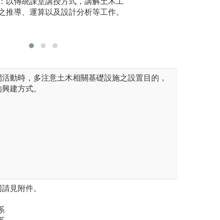
講授：以傳統課堂講授方式，講解土木工
問之管道。
之推導、運算以及設計分析等工作。
圖解:土壤
圖解:課程輔導與
庫
版權:國立
版權:本系檔案資
間活動時，多注意土木相關基礎設施之設置目的，
的興建方式。
同請見附件。
系