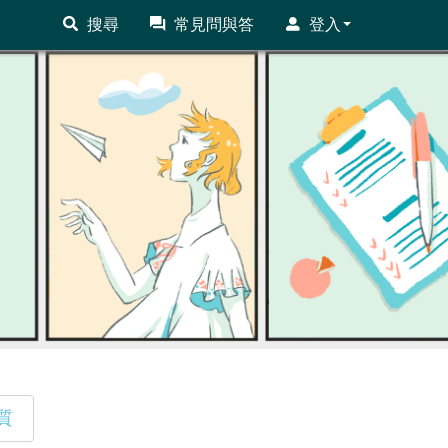
搜尋
常見問與答
登入
質