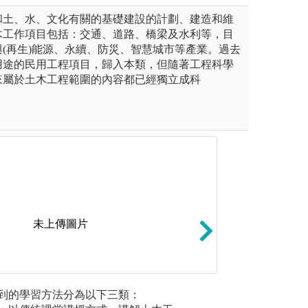
和土、水、文化有關的基礎建設的計劃、建造和維
木工作項目包括：交通、道路、橋梁及水利等，目
(再生)能源、永續、防災、智慧城市等產業。過去
用途的民用工程項目，歸入本類，但隨著工程科學
來屬於土木工程範圍的內容都已經獨立成科
未上傳圖片
：透過專題演講活動將邀請業
小組討論與課後輔
2. 專題
到的學習方法分為以下三類：
講，透過演講了解業界實務
行輔導與小組討論
驗，並在