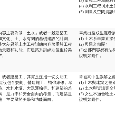
(3) 環境工程相關科
(4) 水利工程與水
(5) 測量及空間資
內容主要為做「土水」或者一般建築工
畢業出路或生涯發
和文化、土、水有關的基礎建設的計劃、
(1) 土木系畢業直接
最大差異即土木工程訓練內容著重於工程
(2) 與黑道相關?
物景觀和功能。而建築系訓練則偏重於美
(3)公部門容易有法
主。
說明如附件。
」或者建築工，其實是泛指一切文明工
常被高中生誤解之
有關的建設包含規劃、營建施工、補強維修。項
(1)土木與建築之差
施、水利水壩、大眾運輸等。和建築的差
(2) 土木與資訊完
構，是力學和安全面向的考量，而建築是
(3) 女生不適合唸土
施，主要屬於美學和功能面向。
說明如附件。