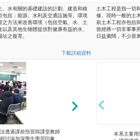
土、水有關的基礎建設的計劃、建造和維
土木工程是指一切
目包括：能源、水利及交通設施等。環境
修。現時一般的土
程之方法來改善環境（包括空氣、水、土
前土木工程亦包括與
住以及其他生物體提供對健康有益的水、
曾經將一切非軍事
場址之復育。
日益廣闊，不少原
下載詳細資料
法透過課前預習與課堂教師
參與專題演講活動
本系主要用
程討論加深學生學習印象。
界知名專家進行演