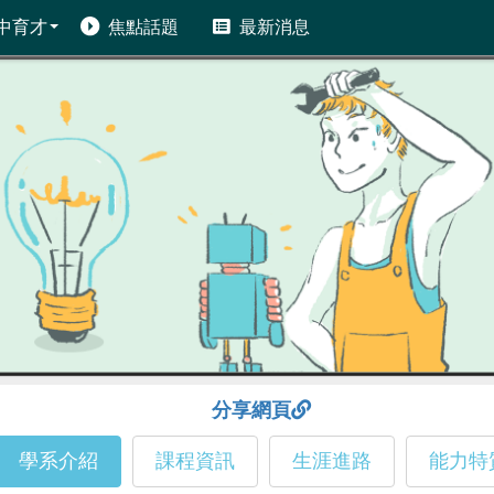
中育才
焦點話題
最新消息
分享網頁
學系介紹
課程資訊
生涯進路
能力特