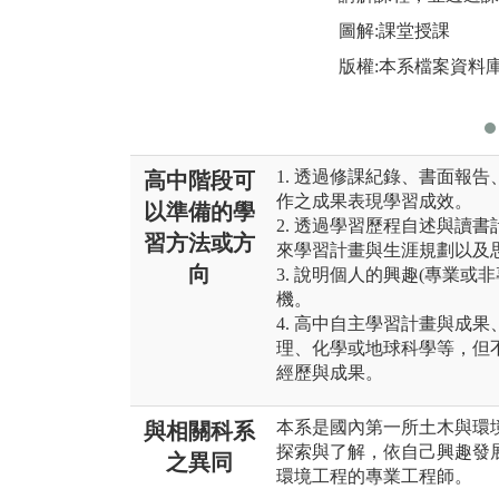
圖解:課堂授課
版權:本系檔案資料
1. 透過修課紀錄、書面報
高中階段可
作之成果表現學習成效。
以準備的學
2. 透過學習歷程自述與讀
習方法或方
來學習計畫與生涯規劃以及
向
3. 說明個人的興趣(專業
機。
4. 高中自主學習計畫與成
理、化學或地球科學等，但
經歷與成果。
本系是國內第一所土木與環
與相關科系
探索與了解，依自己興趣發
之異同
環境工程的專業工程師。