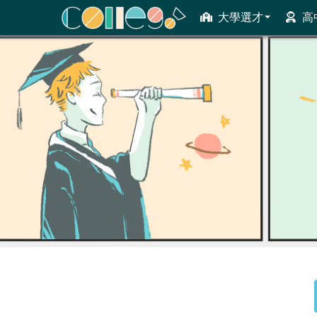
大學選才
高
ColleGo! 大學選才與高中育才輔助系統