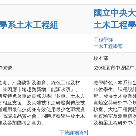
國立中央大
學系土木工程組
土木工程學
工程
學群
土木工程
學類
校本部
00號
320桃園市中壢區中
監測、污染防制及復育、綠色工程及材
教學特色：本系師生
，並因應市場趨勢新增「能源永續」、
15位學生。課程設
研究特色著重於實務與學理並重、土木與
程，發展土木專業
之相互支援、及尖端技術之研發與傳統技
實驗室與研究中心
僅運用最佳技術並有效使用最少之環境資
驗室、大地工程實
之高環境品質社會，同時培養學生於土木
制實驗室及測量儀
修及參加國考之實力。
及橋梁工程研究中
下載詳細資料