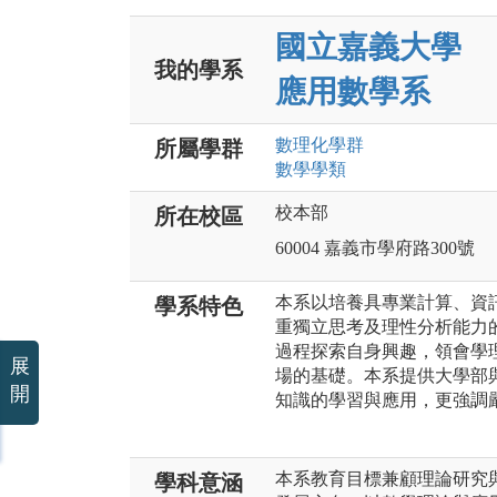
國立嘉義大學
我的學系
應用數學系
數理化
學群
所屬學群
數學
學類
校本部
所在校區
60004 嘉義市學府路300號
本系以培養具專業計算、資
學系特色
重獨立思考及理性分析能力
過程探索自身興趣，領會學
展
場的基礎。本系提供大學部
開
知識的學習與應用，更強調
本系教育目標兼顧理論研究
學科意涵