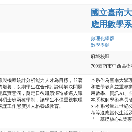
國立臺南大
應用數學系
數理化
學群
數學
學類
府城校區
700臺南市中西區樹
訊與機率統計分析能力人才為目標，並著
本系作為臺南大學
的培養，以期學生在合作討論與解決問題
和數學教育並重專
理真實意涵，奠定日後繼續深造或邁入職
用數學、資訊AI、
與碩士班兩種學制，讓學生不僅重視數理
本系教師學術專長
嚴謹工作態度與人格養成教育。
外本系考量21世紀
考等適應當代生活
「一基礎核心&雙