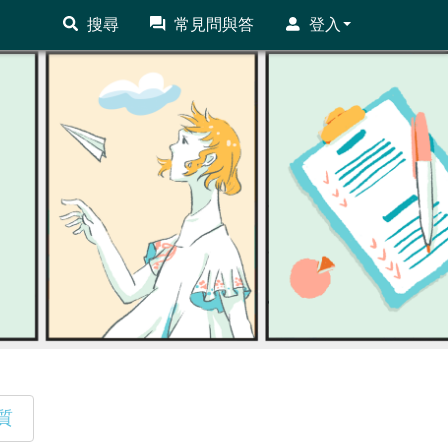
搜尋
常見問與答
登入
質