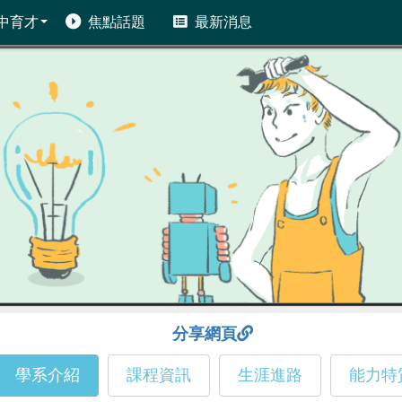
中育才
焦點話題
最新消息
分享網頁
學系介紹
課程資訊
生涯進路
能力特