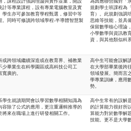
用，課程設計強調理論與實作並重，開設
為因應聯合國對「
統計等專業課程，設有專業電腦教室及實
規劃學士班課程為「
。學生亦可參加教育學程甄選，修習中等
育）。此規劃強調培
程。同時可修讀跨領域學程-半導體智慧製
思維等技能，並具
保留數學核心理論
小學數學與資訊教
資，與其他類似科
科或跨領域繼續深造或在教育界、補教業
高中生可能會誤解
不少畢業生在科學園區或高科技公司工
在大學部畢業後跨
當寬廣的。
領域發展。簡而言
學專業訓練，應用數
勢。
系學生就讀期間會以學習數學相關知識為
高中生常有的誤解
內容除了公式的應用，更注重邏輯推導的
的計算能力很好所
於將來在職場上進行研發相關工作。
算能力對於數學解
技能。更不是大學