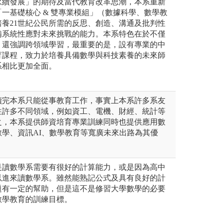
永續發展」的期待及當代教育改革思潮，本系重新
一基礎核心 & 雙專業模組」（數據科學、數學教
養21世紀公民所需的反思、創造、溝通及批判性
備系統性應對未來挑戰的能力。本系特色在於不僅
，還強調跨領域學習，最重要的是，設有專業的中
育課程，致力於培養具備數學與科技素養的未來師
系相比更加全面。
讀完本系只能從事教育工作，事實上本系許多系友
往許多不同領域，例如資工、電機、財經、統計等
之，本系提供師資培育專業訓練同時也提供應用數
學、資訊AI、數學教育等寬廣未來出路為其優
是讀數學系需要有很好的計算能力，或是因為高中
以進來讀數學系。雖然能熟記公式及具有良好的計
題有一定的幫助，但是這不是修習大學數學的必要
數學教育的訓練目標。