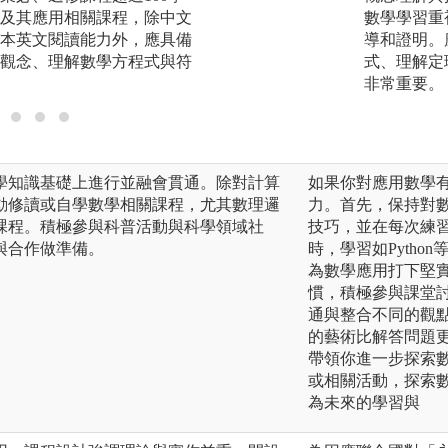
及其應用相關課程，除中文
學習數學相關理論
數學學習重
本英文閱讀能力外，應具備
設計的能力。
導和證明。
觀念、理解數學方程式與符
式、理解定
非常重要。
學知識基礎上進行並融會貫通。除對計算
如果你對應用數學
動修讀或自學數學相關課程，尤其數理邏
力。首先，保持對
課程。積極參與科普活動與科學領域社
技巧，並在每次練
與合作做準備。
時，學習如Pyth
為數學應用打下堅
慣，積極參與課堂
通與整合不同的觀
的藝術比解答問題
帶領你進一步探索
或相關活動，探索
為未來的學習與