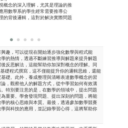
並進行分析、詮釋數據及創新
視概念的深入理解，尤其是理論的推
結合計算機與數學
學生會被
應用數學系的學生經常需要推導公
題。
論，這種
理的背後邏輯，這對於解決實際問題
實生活中
有興趣，可以從現在開始逐步強化數學與程式能
數學的熱情，透過不斷練習推導與解題來提升解題
習後反思解法，這能幫助你加深對概念的理解。同
on等基礎程式撰寫，這不僅能提升你的邏輯思維，還能
實基礎。此外，養成整理與清晰表達數學概念的習
討論，觀察他人的解題方式，從中學習如何有效溝
點。特別要注意的是，在數學的領域中，提出問題
更為重要。學會發現問題、提出深刻的問題，將能
數學的核心思維與本質。最後，透過參加數學競賽
數學與科技的應用，並記錄學習心得，這將幫助你