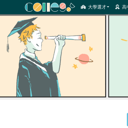
大學選才
高
ColleGo! 大學選才與高中育才輔助系統