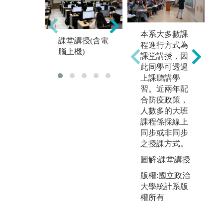
安排專題研討
提
本系大多數課
（邀請人員有
輔
課堂講授(含電
程進行方式為
專家學者,業界
腦上機)
課堂講授，因
及畢業系友）
此同學可透過
上課聽講學
習。近兩年配
合防疫政策，
人數多的大班
課程係採線上
同步或非同步
之授課方式。
圖解:課堂講授
版權:國立政治
大學統計系版
權所有