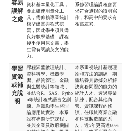
容易
資料基本量化工具，
系修習理論課程會要
誤解
要正確使用量化工
求符合邏輯的證明寫
具，需仰賴專業統計
作，和高中的要求有
之處
模型建置與程式撰
相當差異。
寫，因此學生須具備
良好數學基礎，課程
幾乎使用原文書，學
生需有閱讀英文的能
力。
課程涵蓋數理統計、
本系重視統計基礎理
學習
資料科學、機器學
論和方法的訓練，期
資源
習、品質管理、金融
望培養具數據分析解
或補
與生醫統計等領域，
決實務問題的能力的
充說
並結合R、SAS、Pytho
統計人才。透過專業
n等統計程式語言之訓
訓練，配合其他商
明
練。為鼓勵學生將理
管、資訊課程的修
論應用於實務，本系
讀，任職於商業金融
設有專題研究課程，
和科技製造業的系
並與企業及政府機關
友，近5年更高達60%