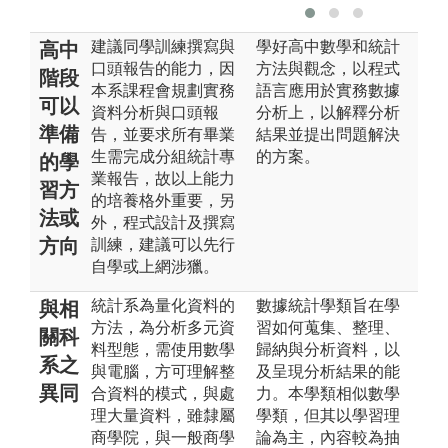
建議同學訓練撰寫與
學好高中數學和統計
高中
口頭報告的能力，因
方法與觀念，以程式
階段
本系課程會規劃實務
語言應用於實務數據
可以
資料分析與口頭報
分析上，以解釋分析
準備
告，並要求所有畢業
結果並提出問題解決
生需完成分組統計專
的方案。
的學
業報告，故以上能力
習方
的培養格外重要，另
法或
外，程式設計及撰寫
方向
訓練，建議可以先行
自學或上網涉獵。
統計系為量化資料的
數據統計學類旨在學
與相
方法，為分析多元資
習如何蒐集、整理、
關科
料型態，需使用數學
歸納與分析資料，以
系之
與電腦，方可理解整
及呈現分析結果的能
異同
合資料的模式，與處
力。本學類相似數學
理大量資料，雖隸屬
學類，但其以學習理
商學院，與一般商學
論為主，內容較為抽