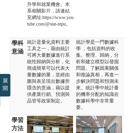
升學和就業機會。本
系相關影片，請連結
至網址:https://www.you
tube.com/@stat-ntpu。
統計是量化資料主要
統計學是一門數據科
學科
工具之一，藉由統計
學 ，包括資料的收
意涵
可將大量數據進行系
集、整理、歸納，分
統性歸納與分析，化
析和建立模型以發掘
簡成簡單可以代表大
問題、了解因果關係
量數據的量，並經由
和推論真相，再進一
展
圖與表呈現出數據所
步解決問題和預測未
隱含的意涵，藉以提
來。統計學中統計量
開
供產業行銷、預測與
的機率分配的知識在
品管等政策制定。
數據科學中非常重
要。
學習
方法