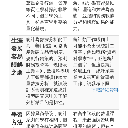
著重企業行銷、管理
象。統計學類都是以
等質性學科探討非常
統計理論和方法為基
不同，但所學的工
礎，並強調實務數據
具，卻是商學重要的
分析和解釋結果的能
量化基礎。
力。
統計為數據分析的工
統計類工作職稱上，
生涯
具，善用統計可協助
可能不會出現統計二
發展
產業建立品管制度、
個字，例如職稱”資料
容易
規劃行銷策略、預測
科學家”中，並無統計
誤解
財務投資等，現階段
二個字，但這是統計
工業 4.0，數據科學與
領域工作。統計系畢
之處
人工智慧都須仰賴大
業生未來可能從事的
量數據分析，就讀統
工作，請參考下圖：
計系會明確知道統計
下載詳細資料
模型建置原理與了解
分析結果的是切性。
因隸屬商學院，統計
在高中階段的數理課
學習
系與商學有相關，但
程，未必強調證明與
方法
相關僅在統計為商學
推導的練習，但在本