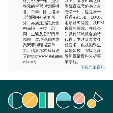
保持密切合作，提供
以上。本系所屬之商
多元的學習與實踐機
學院資源豐盛為全台
會。畢業生除可繼續
灣第一所，也是唯一
攻讀國內外研究所
通過AACSB、EQUIS
外，亦廣泛活躍於金
兩項國際認證，及PIM
融保險、科技、顧
會員的學院。在現今
問、生醫及公部門等
知識跨領域整合的時
領域，展現優異的專
代裡，本系除專業課
業素養與職場競爭
程要求，也鼓勵學生
力。請參考本系系網
多修習校、院級之商
頁(https://www.stat.ntpu.
管和巨量資料分析專
edu.tw/)。
業學程。
下載詳細資料