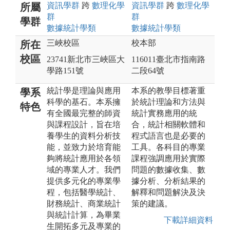
資訊
學群
跨
數理化
學
資訊
學群
跨
數理化
學
所屬
群
群
學群
數據統計
學類
數據統計
學類
三峽校區
校本部
所在
校區
23741新北市三峽區大
116011臺北市指南路
學路151號
二段64號
統計學是理論與應用
本系的教學目標著重
學系
科學的基石。本系擁
於統計理論和方法與
特色
有全國最完整的師資
統計實務應用的統
與課程設計，旨在培
合，統計相關軟體和
養學生的資料分析技
程式語言也是必要的
能，並致力於培育能
工具。各科目的專業
夠將統計應用於各領
課程強調應用於實際
域的專業人才。我們
問題的數據收集、數
提供多元化的專業學
據分析、分析結果的
程，包括醫學統計、
解釋和問題解決及決
財務統計、商業統計
策的建議。
與統計計算，為畢業
下載詳細資料
生開拓多元及專業的