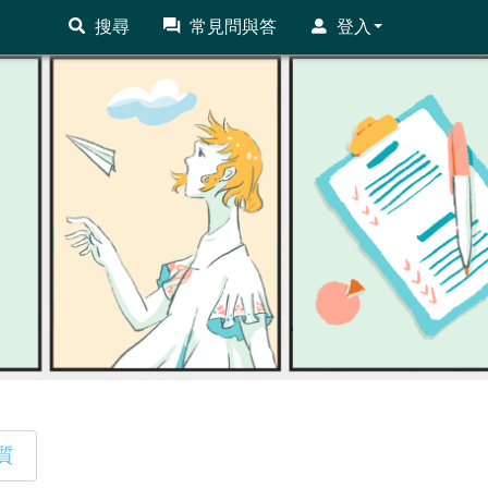
搜尋
常見問與答
登入
質