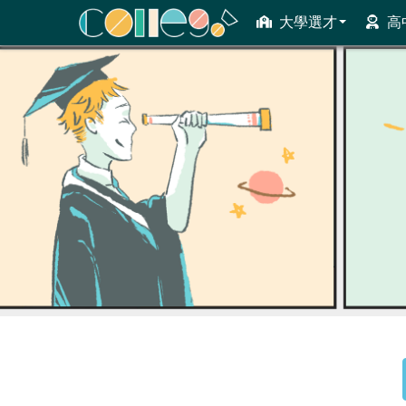
大學選才
高
ColleGo! 大學選才與高中育才輔助系統