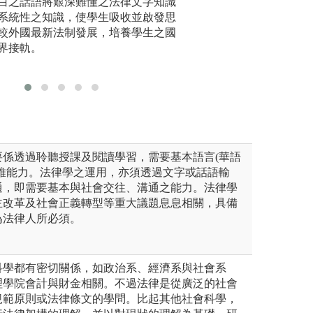
白之話語將艱深難懂之法律文字知識
導同學自
實務經驗豐富的專技教師進行
憲法重要基礎學科
系統性之知識，使學生吸收並啟發思
課堂，從各種面向切入思考，
習及預習，以協助
較外國最新法制發展，培養學生之國
所需能力與特質，俾將所學與
與心態，增加學習
界接軌。
圖解:由碩博士班
士林地院參加實習前講習
版權:本系自行拍
要係透過聆聽授課及閱讀學習，需要基本語言(華語
思維能力。法律學之運用，亦須透過文字或話語輸
通，即需要基本與社會交往、溝通之能力。法律學
主改革及社會正義轉型等重大議題息息相關，具備
為法律人所必須。
科學都有密切關係，如政治系、經濟系與社會系
理學院會計與財金相關。不過法律是從廣泛的社會
規範原則或法律條文的學問。比起其他社會科學，