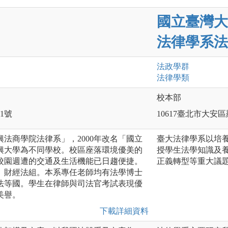
國立臺灣大
法律學系法
法政
學群
法律
學類
校本部
1號
10617臺北市大安
興法商學院法律系」，2000年改名「國立
臺大法律學系以培
興大學為不同學校。校區座落環境優美的
授學生法學知識及
校園週遭的交通及生活機能已日趨便捷。
正義轉型等重大議
、財經法組。本系專任老師均有法學博士
法等國。學生在律師與司法官考試表現優
美譽。
下載詳細資料