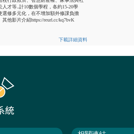
租稅行政救濟、智慧財產權、家事法與社
才等..計10數個學程，各約15-20學
使選修多元化，在不增加額外修課負擔
紹https://reurl.cc/kq7bvK
下載詳細資料