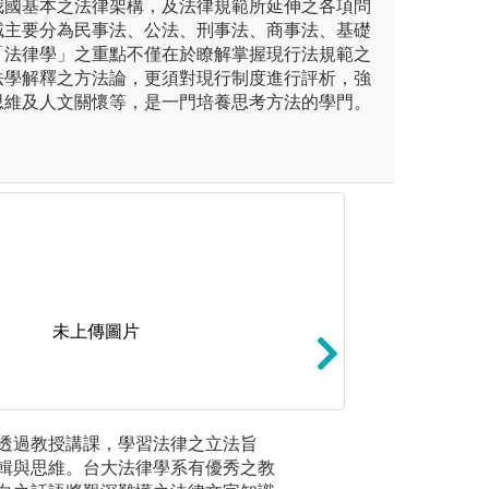
我國基本之法律架構，及法律規範所延伸之各項問
域主要分為民事法、公法、刑事法、商事法、基礎
「法律學」之重點不僅在於瞭解掌握現行法規範之
法學解釋之方法論，更須對現行制度進行評析，強
思維及人文關懷等，是一門培養思考方法的學門。
未上傳圖片
：
課輔制度：
透過教授講課，學習法律之立法旨
閱讀教材
完成24小時實習，透過接觸案
為幫助大一同學建
輯與思維。台大法律學系有優秀之教
其內涵。
論之過程，觀察法律如何運用
博士班學生擔任課