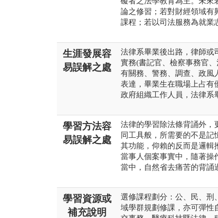
礙者之法學教育為主。未來
論之修習；若對財經領域有
課程；若以司法服務為就業
法律系畢業後出路，律師或
生涯發展容
實務(書記官、檢察事務官、
易誤解之處
有關務、警務、調查、政風
表達，畢業生在職場上占有
政府組織工作人員，法律系
法律的學習除法條背誦外，
學習方法容
同工具般，所需要的不是記
易誤解之處
其功能，仰賴的反而是邏輯
當事人個案事實中，隨著操
當中，自然省去痛苦的背誦
選修課程劃分：公、民、刑
學習資源或
域學群規劃修課，亦可彈性
補充說明