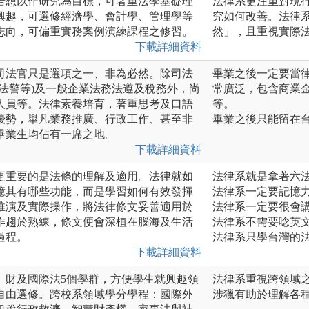
若想以作研究為目標，可著重法學基礎理
法律系更注重對現
興趣，可選修經濟學、會計學、管理學等
究如何改善。法律
志向，可偏重實務案例演練課程之修習。
然」，且重視實際
下載詳細資料
司法官只是選項之一、非為必然。除司法
畢業之後一定要當
法警等)及一般企業法務法遵及稅務外，尚
常廣泛，包含商業
人員等。法律素養培育，著重思考及口語
等。
優勢，舉凡業務推廣、行政工作、甚至非
畢業之後只能留在
畢業生均佔有一席之地。
下載詳細資料
更重要的是法條的理解及適用。法律就如
法律系就是拿著六
憶其有哪些功能，而是學習如何有效發揮
法律系一定要記憶
推演及實際操作，將法律條文妥善適用於
法律系一定要很會
作趨於熟練，條文便會深植在腦海及生活
法律系不需要唸英
過程。
法律系只學台灣的
下載詳細資料
、財及國際法5個學群，方便學生就興趣領
法律系重視跨領域
自由選修。跨校系領域學分學程：國際外
涉獵有助於理解各