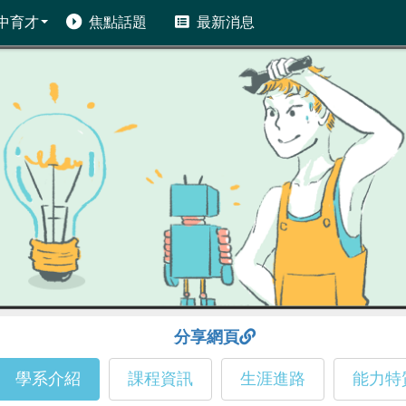
中育才
焦點話題
最新消息
分享網頁
學系介紹
課程資訊
生涯進路
能力特