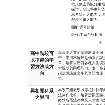
程規劃上另以分組報
探討，期以學生能透
思考研究之能力，進
解決問題之能力。
圖解:課堂討論
版權:本系自行拍攝
與高中之前的基礎教育不同
高中階段可
習，學習不能只是侷限在課
以準備的學
章，培養自己對各種人生境
習方法或方
會現狀的同理能力。進一步
向
想法訴諸於文字及言語表達
力。
本系三組教學以厚植法律專
與相關科系
法律作比較，培養宏觀國際
之異同
經營所需法律專業人才應備