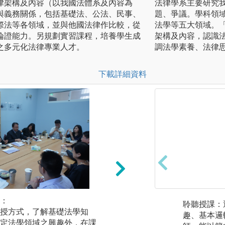
律架構及內容（以我國法體系及內容為
法律學系主要研究
與義務關係，包括基礎法、公法、民事、
題、爭議。學科領
際法等各領域，並與他國法律作比較，從
法學等五大領域。
論證能力。另規劃實習課程，培養學生成
架構及內容，認識
之多元化法律專業人才。
調法學素養、法律
下載詳細資料
：
實務培訓/雙師教學
聆聽授課：
授方式，了解基礎法學知
學生需於合作單位
趣、基本邏
定法學領域之興趣外，在課
件當事人及參與討