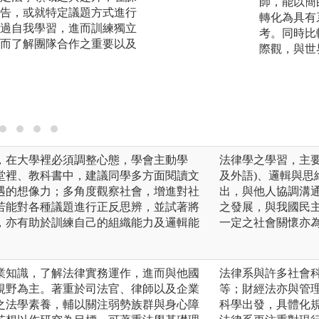
師，能以簡
告，或就特定議題方式進行
在實際生活。另有
轉化為具有
過自我學習，進而訓練獨立
授課，將案例帶進
考。同時比
而了解團隊合作之重要以及
幫助學生瞭解職場
際觀，與世
實務接軌。
圖解:本系學生至
版權:本系自行拍攝
，在大學裡必須調整心態，學會主動學
法律學之學習，主
堂裡、教科書中，建議同學多方面閱讀文
及外語)、邏輯與
遇的想像力；多角度觀察社會，增進對社
出，與他人協調溝
若能對各種議題進行正反思辨，並試著將
之發展，與我國民
，亦有助於訓練自己的組織能力及邏輯能
一定之社會關懷亦
業知識，了解法律實務運作，進而與他國
法律系與許多社會
視野為主。著重於司法官、律師以及企業
等；財經法亦與管
之法學素養，輔以關注弱勢族群與身心障
科學出發，具體化