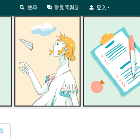
搜尋
常見問與答
登入
質