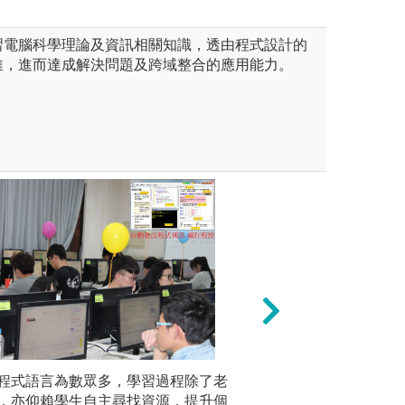
習電腦科學理論及資訊相關知識，透由程式設計的
維，進而達成解決問題及跨域整合的應用能力。
生跟隨系上老師的指導，一同討
程式語言為數眾多，學習過程除了老
產學和實習/本系
專題實作
品，實作過程中訓練學生團隊
，亦仰賴學生自主尋找資源，提升個
習工作和產學合作
隊合作，