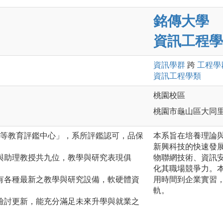
銘傳大學
資訊工程學
資訊
學群
跨
工程
學
資訊工程
學類
桃園校區
桃園市龜山區大同里德
高等教育評鑑中心」，系所評鑑認可，品保
本系旨在培養理論
新興科技的快速發
與助理教授共九位，教學與研究表現俱
物聯網技術、資訊
化其職場競爭力。本
有各種最新之教學與研究設備，軟硬體資
用時間到企業實習
軌。
檢討更新，能充分滿足未來升學與就業之