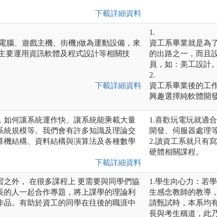
下載詳細資料
1.
電腦、遊戲主機、街機)做為運動設備，來
資工系畢業就是為
系主要運用資訊軟體及程式設計等相關技
的出路之一，而且
員，如：美工設計
2.
下載詳細資料
資工系畢業後的工
興趣選擇純軟體開
，如何讓系統運作快、讓系統能乘載大量
1.喜歡玩電玩就適
系統規模等。我們會有許多知識及理論交
開發、伺服器處理
算機結構、資料結構與演算法及各種數學
2.讀資工系就只有
硬體相關課程。
下載詳細資料
之外， 在很多課程上 更需要與同學們協
1.學生向心力：若
長的人一起合作專題，將上課學的理論利
生感念教師的教導
作品。有助於資工的同學在往後的職涯中
請甄試時，本系均
長與考生稱道，此