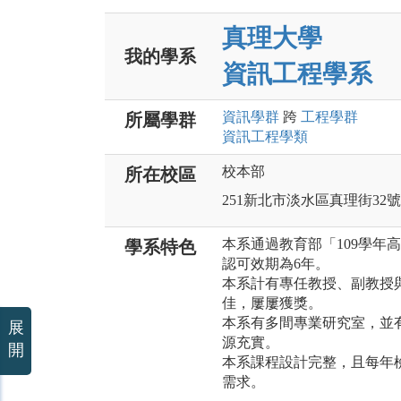
真理大學
我的學系
資訊工程學系
資訊
學群
跨
工程
學群
所屬學群
資訊工程
學類
校本部
所在校區
251新北市淡水區真理街32號
本系通過教育部「109學年
學系特色
認可效期為6年。
本系計有專任教授、副教授
佳，屢屢獲獎。
本系有多間專業研究室，並
展
源充實。
開
本系課程設計完整，且每年
需求。