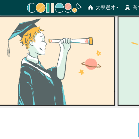
大學選才
高
ColleGo! 大學選才與高中育才輔助系統