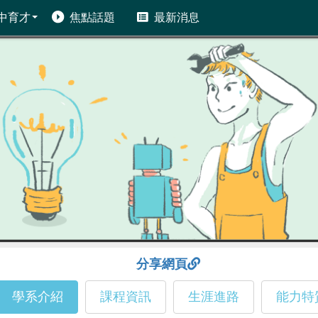
中育才
焦點話題
最新消息
分享網頁
學系介紹
課程資訊
生涯進路
能力特