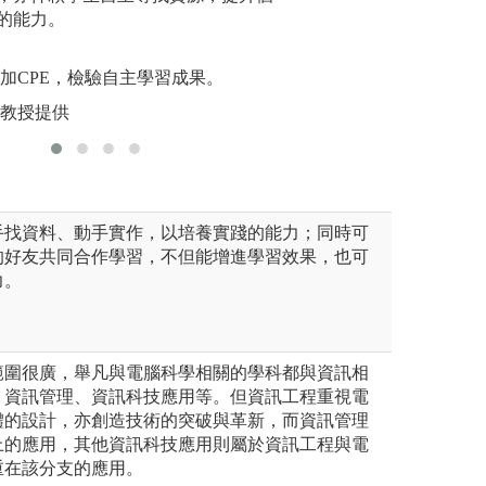
課程的學識，最後藉由分組報
的能力。
識的應用，也能學
溝通的協
方式，學習思考與表達之能
合作單位有精誠資
圖解:畢業
課程小專題實作、畢業專題實
腦、合創數位科技
參加CPE，檢驗自主學習成果。
版權:資工
HA Camp、SK
平教授提供
互動、友訊科技公
手找資料、動手實作，以培養實踐的能力；同時可
的好友共同合作學習，不但能增進學習效果，也可
力。
範圍很廣，舉凡與電腦科學相關的學科都與資訊相
、資訊管理、資訊科技應用等。但資訊工程重視電
體的設計，亦創造技術的突破與革新，而資訊管理
上的應用，其他資訊科技應用則屬於資訊工程與電
重在該分支的應用。