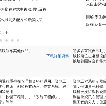
合作之能力，整合
人自主探索
要怎樣在程式中被處理以及被
告、展示和競賽等
力。此學習方法有
圖解:學生
程式以高效能方式來解決問
作兩種。
版權:謝育
就上手
藉以觀摩其他作品。
請多多嘗試自己動
下載詳細資料
以找幾位志趣相投
以培養團隊合作能
的課程重視在管理和資料的運用。資訊工
資訊工程系的涵蓋
核心技術，例如程式語言、作業系統、網
關，例如資訊科學
網等應用。
腦科技技術與軟硬
當「軟體工程師」、「系統工程師」、
則偏重資訊在管理
管」等等
機工程的分支，偏