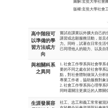
圖解:玄奘大學社會
版權:玄奘大學社會
嘗試在課業以外擴大自己的
高中階段可
講習或志願服務活動，並且
以準備的學
力。同時，試著在日常生活
習方法或方
己同理他人的能力、以及自
向
1. 社會工作學系與社會學
與相關科系
要的不同之處在於社會學系
之異同
點，對社會體制做深入分析
專業工作者，協助服務對象
2. 社會工作學系與心理學
同時還關注更廣泛的人際關
社工、志工和義工常常被混
生涯發展容
在於整合社會資源與社會政