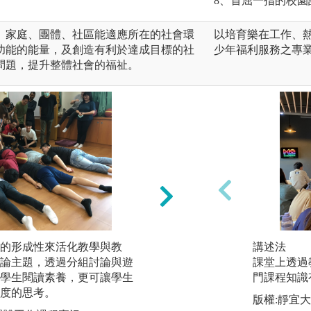
8、首屈一指的校
、家庭、團體、社區能適應所在的社會環
以培育樂在工作、
功能的能量，及創造有利於達成目標的社
少年福利服務之專
問題，提升整體社會的福祉。
的形成性來活化教學與教
反思寫作：反思是
講述法
論主題，透過分組討論與遊
為知識的行動過程
課堂上透過
學生閱讀素養，更可讓學生
用反思寫作，強調
門課程知識
度的思考。
識的過程，藉由實
版權:靜宜
現專業發展。