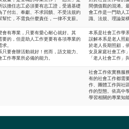
所以擔任志工必須要有志工證，受過基礎
間價值觀的混淆。
為了付出、奉獻、不求回饋、不受法規約
會工作是一門助人
幫幫忙，不需負什麼責任，一律不支薪。
識、法規、理論架
麼會有專業，只要有愛心耐心就好。其
本系是社會工作學
需要的，但是助人工作更要有各項專業的
誤解本系是老人照
需求。
於老人長期照顧，
系只要會辦活動就好！然而，語文能力、
女及家庭社會工作
會工作專業所必備的能力。
「老人社會工作」
社會工作依實務服
有的社會工作都需
作、團體工作與社
作的型態。依高中
學習相關的專業知