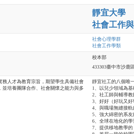
靜宜大學
社會工作與
社會心理
學群
社會工作
學類
校本部
433303臺中市沙鹿
實務人才為教育宗旨，期望學生具備社會
靜宜社工的八個唯
，並培養團隊合作、社會關懷之能力與多
1、以兒少領域為基
2、社工師與輔導教
3、好好（好玩又
4、與職場無縫接
5、強大綿密的系友
6、全球在地化的學
7、提供移地教學