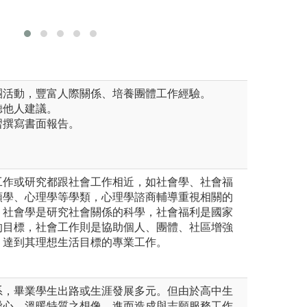
圖解:玄奘大學專
版權:靜宜
討論
版權:玄奘大學社
會工作學系版權所有
團活動，豐富人際關係、培養團體工作經驗。
聽他人建議。
習撰寫書面報告。
工作或研究都跟社會工作相近，如社會學、社會福
類學、心理學等學類，心理學諮商輔導重視相關的
，社會學是研究社會關係的科學，社會福利是國家
的目標，社會工作則是協助個人、團體、社區增強
，達到其理想生活目標的專業工作。
系，畢業學生出路或生涯發展多元。但由於高中生
愛心、溫暖特質之想像，進而造成與志願服務工作