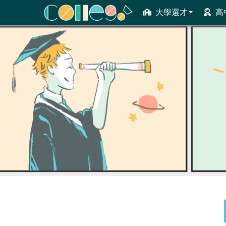
大學選才
高
ColleGo! 大學選才與高中育才輔助系統