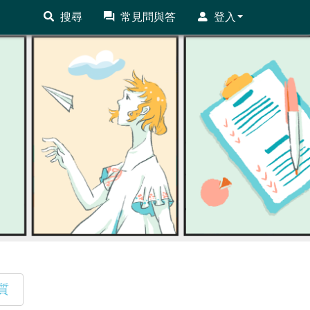
搜尋
常見問與答
登入
質