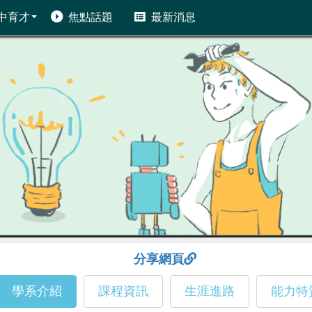
中育才
焦點話題
最新消息
分享網頁
學系介紹
課程資訊
生涯進路
能力特