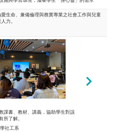
園設施與學習環境，滋養學生「身心靈」的需求
熱愛生命、兼備倫理與務實專業之社會工作與兒童
業人力。
指個人經過深思熟慮將經驗化
專業實作演練：為
小組合作
，本系教師在學習方法上常採
教課書、教材、講義，協助學生對該
各種應用技巧，系
針對課程
學習是透過轉變經驗以產生知
有所了解。
景，讓學生在練習
寫書面報
踐與反思的不斷循環，才會出
專業技巧，加強學
大學社工系
圖解:大一