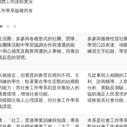
團體工作課程實況
圖解:學生進行小組
工作學系版權所有
版權:玄奘大學社
生活圈，多參與各種形式的社團、營隊、
多參與服務性質社
在團隊活動中學習協調合作與溝通的能
學習口語表達、傾
中用心感受及觀察周遭的人事物，培養自
練習文字紀錄、學
我反思的習慣。
系名稱接近，但實質的教育目標則不同。主
凡從事與人相關的
訓練的學生，較著重在學生宏觀的結構觀
利、諮商輔導、人
的能力；而社會工作學系則是培養助人的
分析、實驗及測驗
適應環境，增強社會功能。
協助滿足人民需求
系同樣關注個人心理課題，但社會工作學系
或恢復其社會功能
係課題。
淆，「社工」受過專業訓練與知識，專長
本系是社會工作學
策規畫，是全職的專業工作；「志工」是
對於社會工作者的