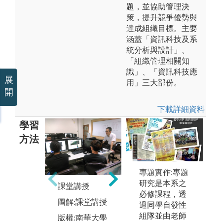
題，並協助管理決
策，提升競爭優勢與
達成組織目標。主要
涵蓋「資訊科技及系
統分析與設計」、
「組織管理相關知
識」、「資訊科技應
展
用」三大部份。
開
下載詳細資料
學習
方法
個案分析或研
團
專題實作:專題
討
研究是本系之
課堂講授
圖
必修課程，透
圖解:個案分析
圖解:課堂講授
版
過同學自發性
或研討
資
組隊並由老師
版權:南華大學