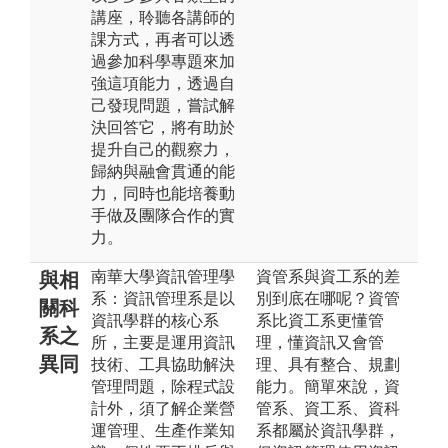
講座，聆聽各講師的
課方式，再者可以透
過參加科學專題來加
強這項能力，透過自
己發現問題，嘗試解
決回答它，將有助於
提升自己的觀察力，
歸納與融會貫通的能
力，同時也能培養動
手做及團隊合作的實
力。
南華大學資訊管理學
資管系與資工系的差
與相
系：資訊管理系是以
別到底在哪呢？資管
關科
資訊學群的核心系
系比資工系更懂管
系之
所，主要是運用資訊
理，懂資訊又會管
異同
技術、工具協助解決
理、具有整合、規劃
管理問題，除程式設
能力。簡單來說，資
計外，須了解企業營
管系、資工系、資科
運管理、生產作業知
系都屬於資訊學群，