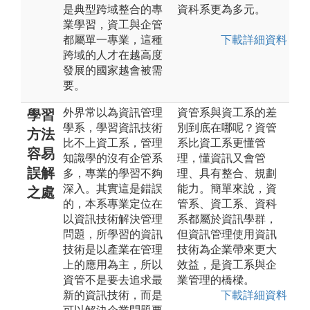
是典型跨域整合的專
資科系更為多元。
業學習，資工與企管
都屬單一專業，這種
下載詳細資料
跨域的人才在越高度
發展的國家越會被需
要。
外界常以為資訊管理
資管系與資工系的差
學習
學系，學習資訊技術
別到底在哪呢？資管
方法
比不上資工系，管理
系比資工系更懂管
容易
知識學的沒有企管系
理，懂資訊又會管
誤解
多，專業的學習不夠
理、具有整合、規劃
深入。其實這是錯誤
能力。簡單來說，資
之處
的，本系專業定位在
管系、資工系、資科
以資訊技術解決管理
系都屬於資訊學群，
問題，所學習的資訊
但資訊管理使用資訊
技術是以產業在管理
技術為企業帶來更大
上的應用為主，所以
效益，是資工系與企
資管不是要去追求最
業管理的橋樑。
新的資訊技術，而是
下載詳細資料