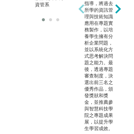
版權:南華大學
指導，將過去
資管系
資管系
所學的資訊管
理與技術知識
應用在專題實
務製作，以培
養學生擁有分
析企業問題，
並以系統化方
式思考解決問
題之能力。最
後，透過專題
審查制度，決
選出前三名之
優秀作品，頒
發獎狀和獎
金，並推薦參
與智慧科技學
院之專題成果
展，以提升學
生學習成效。