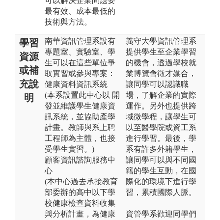
可以解決企業問題要
最有效、成本最低的
技術與方法。
南華資訊管理系設有
義守大學資訊管理系
學習
專題室、實驗室、學
提供學生至企業學習
資源
生可以在這些單位爭
的機會，透過學校就
或補
取實習或參與專案：
業博覽會徵才媒合，
充說
健康資料資訊系統
讓同學可以認識職
(本系設置此中心以 開
場，了解企業的實際
明
發並維護學生健康資
運作。另外也提供跨
訊系統，並協助產學
域微學程，讓學生可
計畫。教師與系上聘
以至醫學院或資工系
工程師為主體，也接
進行學習。最後，學
受學生實習。)
系有許多外籍學生，
顧客資訊諮詢服務中
讓同學可以與不同國
心
籍的學生互動，在國
(本中心過去承接教育
際化的環境下進行學
部委辦的高中以下學
習，累積國際人脈。
校健康檢查資料收集
與分析計畫，為健康
資管學系歡迎同學們