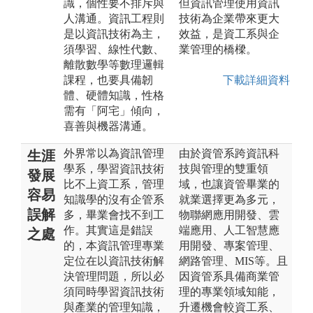
識，個性要不排斥與
但資訊管理使用資訊
人溝通。資訊工程則
技術為企業帶來更大
是以資訊技術為主，
效益，是資工系與企
須學習、線性代數、
業管理的橋樑。
離散數學等數理邏輯
課程，也要具備韌
下載詳細資料
體、硬體知識，性格
需有「阿宅」傾向，
喜善與機器溝通。
外界常以為資訊管理
由於資管系跨資訊科
生涯
學系，學習資訊技術
技與管理的雙重領
發展
比不上資工系，管理
域，也讓資管畢業的
容易
知識學的沒有企管系
就業選擇更為多元，
誤解
多，畢業會找不到工
物聯網應用開發、雲
作。其實這是錯誤
端應用、人工智慧應
之處
的，本資訊管理專業
用開發、專案管理、
定位在以資訊技術解
網路管理、MIS等。且
決管理問題，所以必
因資管系具備商業管
須同時學習資訊技術
理的專業領域知能，
與產業的管理知識，
升遷機會較資工系、