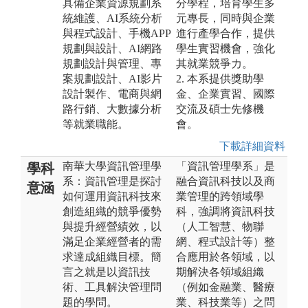
具備企業資源規劃系
分學程，培育學生多
統維護、AI系統分析
元專長，同時與企業
與程式設計、手機APP
進行產學合作，提供
規劃與設計、AI網路
學生實習機會，強化
規劃設計與管理、專
其就業競爭力。
案規劃設計、AI影片
2. 本系提供獎助學
設計製作、電商與網
金、企業實習、國際
路行銷、大數據分析
交流及碩士先修機
等就業職能。
會。
下載詳細資料
南華大學資訊管理學
「資訊管理學系」是
學科
系：資訊管理是探討
融合資訊科技以及商
意涵
如何運用資訊科技來
業管理的跨領域學
創造組織的競爭優勢
科，強調將資訊科技
與提升經營績效，以
（人工智慧、物聯
滿足企業經營者的需
網、程式設計等）整
求達成組織目標。簡
合應用於各領域，以
言之就是以資訊技
期解決各領域組織
術、工具解決管理問
（例如金融業、醫療
題的學問。
業、科技業等）之問