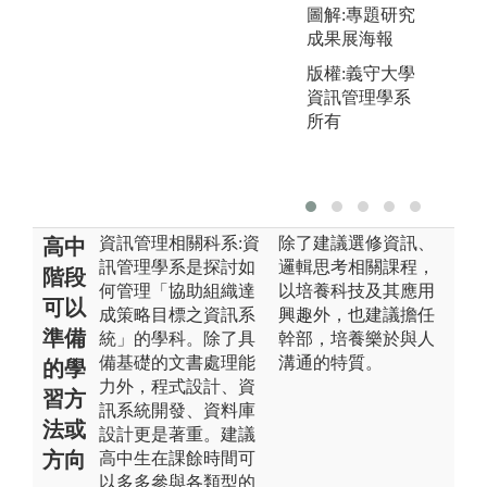
圖解:專題研究
成果展海報
版權:義守大學
資訊管理學系
所有
資訊管理相關科系:資
除了建議選修資訊、
高中
訊管理學系是探討如
邏輯思考相關課程，
階段
何管理「協助組織達
以培養科技及其應用
可以
成策略目標之資訊系
興趣外，也建議擔任
準備
統」的學科。除了具
幹部，培養樂於與人
備基礎的文書處理能
溝通的特質。
的學
力外，程式設計、資
習方
訊系統開發、資料庫
法或
設計更是著重。建議
方向
高中生在課餘時間可
以多多參與各類型的