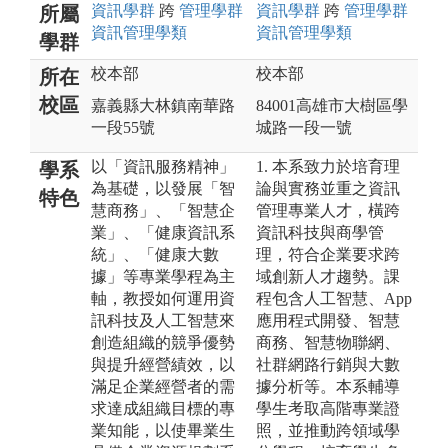
資訊
學群
跨
管理
學群
資訊
學群
跨
管理
學群
所屬
資訊管理
學類
資訊管理
學類
學群
校本部
校本部
所在
校區
嘉義縣大林鎮南華路
84001高雄市大樹區學
一段55號
城路一段一號
以「資訊服務精神」
1. 本系致力於培育理
學系
為基礎，以發展「智
論與實務並重之資訊
特色
慧商務」、「智慧企
管理專業人才，橫跨
業」、「健康資訊系
資訊科技與商學管
統」、「健康大數
理，符合企業要求跨
據」等專業學程為主
域創新人才趨勢。課
軸，教授如何運用資
程包含人工智慧、App
訊科技及人工智慧來
應用程式開發、智慧
創造組織的競爭優勢
商務、智慧物聯網、
與提升經營績效，以
社群網路行銷與大數
滿足企業經營者的需
據分析等。本系輔導
求達成組織目標的專
學生考取高階專業證
業知能，以使畢業生
照，並推動跨領域學