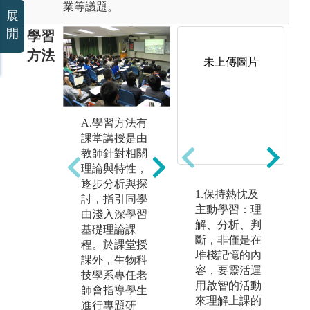
業等議題。
展
開
學習
方法
未上傳圖片
C
重
B.專題研究與
A.學習方法有
操
分組討論報
課堂講授是由
同
告，教師會指
教師針對相關
作
定相關題目，
理論與特性，
習
同學分組找尋
逐步分析與探
1.保持熱忱及
撰
相關資料，彼
討，指引同學
主動學習：理
向
此互相討論獲
由淺入深學習
解、分析、判
講
得共識並上台
基礎理論課
斷，非僅是在
能
報告分享。
程。於課堂授
堆棧記憶的內
課外，生物科
圖
圖解:B.學系學
容，要靈活運
技學系專任老
作
生專用研究空
用啟智的活動
師會指導學生
間
版
來理解上課的
進行專題研