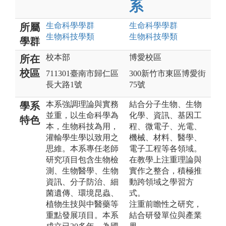
系
生命科學
學群
生命科學
學群
所屬
生物科技
學類
生物科技
學類
學群
校本部
博愛校區
所在
校區
711301臺南市歸仁區
300新竹市東區博愛街
長大路1號
75號
本系強調理論與實務
結合分子生物、生物
學系
並重，以生命科學為
化學、資訊、基因工
特色
本，生物科技為用，
程、微電子、光電、
灌輸學生學以致用之
機械、材料、醫學、
思維。本系專任老師
電子工程等各領域。
研究項目包含生物檢
在教學上注重理論與
測、生物醫學、生物
實作之整合，積極推
資訊、分子防治、細
動跨領域之學習方
菌遺傳、環境昆蟲、
式。
植物生技與中醫藥等
注重前瞻性之研究，
重點發展項目。本系
結合研發單位與產業