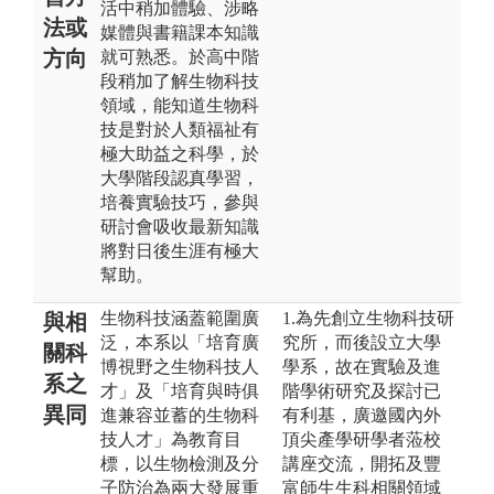
活中稍加體驗、涉略
法或
媒體與書籍課本知識
方向
就可熟悉。於高中階
段稍加了解生物科技
領域，能知道生物科
技是對於人類福祉有
極大助益之科學，於
大學階段認真學習，
培養實驗技巧，參與
研討會吸收最新知識
將對日後生涯有極大
幫助。
生物科技涵蓋範圍廣
1.為先創立生物科技研
與相
泛，本系以「培育廣
究所，而後設立大學
關科
博視野之生物科技人
學系，故在實驗及進
系之
才」及「培育與時俱
階學術研究及探討已
異同
進兼容並蓄的生物科
有利基，廣邀國內外
技人才」為教育目
頂尖產學研學者蒞校
標，以生物檢測及分
講座交流，開拓及豐
子防治為兩大發展重
富師生生科相關領域