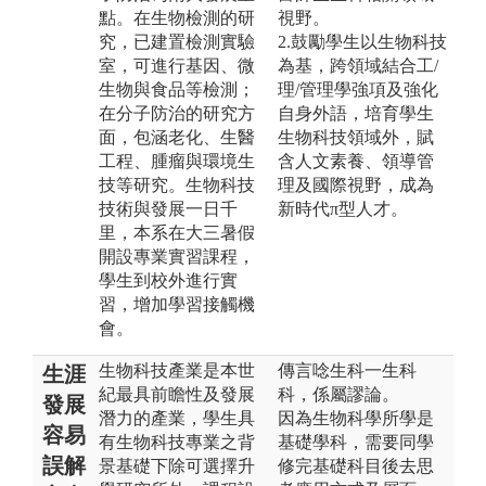
點。在生物檢測的研
視野。
究，已建置檢測實驗
2.鼓勵學生以生物科技
室，可進行基因、微
為基，跨領域結合工/
生物與食品等檢測；
理/管理學強項及強化
在分子防治的研究方
自身外語，培育學生
面，包涵老化、生醫
生物科技領域外，賦
工程、腫瘤與環境生
含人文素養、領導管
技等研究。生物科技
理及國際視野，成為
技術與發展一日千
新時代π型人才。
里，本系在大三暑假
開設專業實習課程，
學生到校外進行實
習，增加學習接觸機
會。
生物科技產業是本世
傳言唸生科一生科
生涯
紀最具前瞻性及發展
科，係屬謬論。
發展
潛力的產業，學生具
因為生物科學所學是
容易
有生物科技專業之背
基礎學科，需要同學
誤解
景基礎下除可選擇升
修完基礎科目後去思