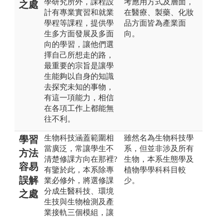
學研究所外，課程設
考應用方式及層面，
之處
計有專業實習和就業
在醫療、製藥、化妝
學程等課程，提供學
品方面皆為產業面
生多方面發展及多面
向。
向的學習，讓他們選
擇自己所想走的路，
最重要的宗旨是讓學
生能夠以自身的知識
去探究未知的事物，
有這一項能力，相信
在各項工作上都能無
往不利。
生物科技涵蓋範圍相
雖然名為生物科技學
學習
當廣泛，常讓學生不
系，但並非涉及所有
方法
清楚修課方向在那裡?
生物，本系生態學及
容易
有鑒於此，本系除專
植物學學科科目較
誤解
業必修外，將選修課
少。
分成生醫科技、環境
之處
生技與生物檢測及產
業接軌三個模組，讓