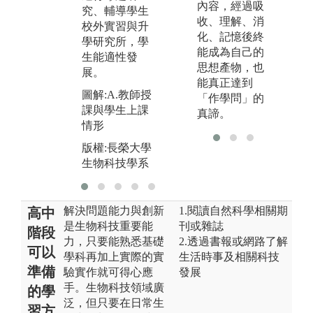
生
內容，經過吸
版權:長榮大學
究、輔導學生
收、理解、消
生物科技學系
校外實習與升
化、記憶後終
學研究所，學
能成為自己的
生能適性發
思想產物，也
展。
能真正達到
圖解:A.教師授
「作學問」的
課與學生上課
真諦。
情形
版權:長榮大學
生物科技學系
解決問題能力與創新
1.閱讀自然科學相關期
高中
是生物科技重要能
刊或雜誌
階段
力，只要能熟悉基礎
2.透過書報或網路了解
可以
學科再加上實際的實
生活時事及相關科技
準備
驗實作就可得心應
發展
手。生物科技領域廣
的學
泛，但只要在日常生
習方