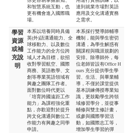
你更容易掌握新知、
用進行實務訓練，以
和智慧系統互動，也
達到就業市場對英語
更有機會進入國際職
應用及文化溝通實務
場。
之需求。
本系以培養同時具備
本系採行雙導師輔導
學習
英(外)語溝通能力、全
機制，能與學生密切
資源
球移動力、以及數位
溝通，為學生解惑有
或補
工作能力的全方位跨
關課程與職涯規劃的
充說
域人才為目標，欲招
安排。除導師外，每
收對學習航空、國際
位老師皆設有Office H
明
商務、英語教學、文
ours 充分提供學生學
創等專業英語領域有
習、生活、與畢業輔
興趣之團隊工作者。
導，不僅於課堂提供
面對數位時代更以
基本訓練傳授專業知
「培育跨國遠距工作
識，更鼓勵學生跨領
能力」為課程強化重
域修習學分，並從事
點，亦歡迎對於提升
輔修與雙主修計畫，
跨文化溝通與數位工
或參與國際學習活
作能力有興趣之同學
動，如國際志工等，
申請。
增加學生學習的彈