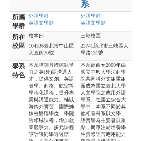
系
外語
學群
外語
學群
所屬
英語文
學類
英語文
學類
學群
校本部
三峽校區
所在
校區
104336臺北市中山區
23741新北市三峽區大
大直街70號
學路151號
本系培訓具國際競爭
本系於西元2000年由
學系
力之英(外)語溝通人
國立中興大學法商學
特色
才，提供文創、英語
院共同科外文組重組
教學、商務、航空等
而成為國立臺北大學
學程化課程，提升專
人文學院之應用外語
業與溝通能力。輔以
學系。在國立綜合大
海內外實習、國際姊
學中，本系不同於其
妹校雙聯學位、學院
他相關科系以文學、
跨領域課程，增加就
語言學為主要發展重
業競爭力。多元課程
點，而專注於培養學
設計讓同學透過辯
生實際語言應用能力