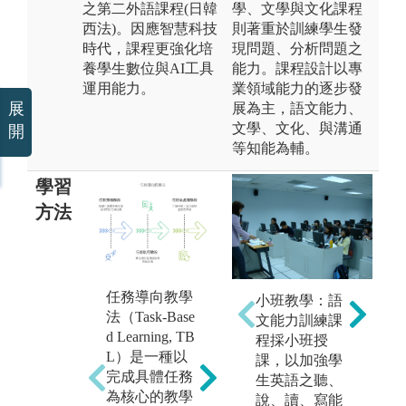
之第二外語課程(日韓
學、文學與文化課程
西法)。因應智慧科技
則著重於訓練學生發
時代，課程更強化培
現問題、分析問題之
養學生數位與AI工具
能力。課程設計以專
運用能力。
業領域能力的逐步發
展
展為主，語文能力、
文學、文化、與溝通
開
等知能為輔。
學習
方法
專案導向學習
任務導向教學
小班教學：語
（Project-Based
法（Task-Base
文能力訓練課
Learning, PB
d Learning, TB
程採小班授
L）是任務導
L）是一種以
課，以加強學
向學習（TB
專
完成具體任務
生英語之聽、
L）的進階形
學
為核心的教學
說、讀、寫能