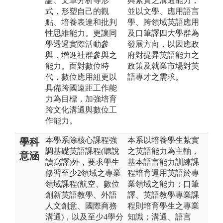
論、文章分析等形
與紮實之溝通能力，
式，形塑自己的觀
並以文學、應用語言
點、培養表達和批判
學、跨領域英語應用
性思維能力。更讓同
及口筆譯四大學群為
學透過實際活動參
發展方向，以因應政
與，增進社群參與之
府對提昇英語能力之
能力。面對數位時
政策及就業市場對英
代，數位應用組更以
語專才之需求。
具備跨國遠距工作能
力為目標，加強培育
跨文化溝通與數位工
作能力。
本學系除核心課程強
本系以培養學生紮實
學科
調基礎英語課程(聽說
之英語能力為主軸，
意涵
讀寫譯)外，要求學生
基本語言能力訓練課
修習至少2領域之專業
程培育運用英語於專
領域課程(航空、數位
業領域之能力；口筆
創新英語教學、外語
譯、英語教學專業課
人文創意、國際商務
程則培育學生之專業
溝通)，以及至少4學分
知識；溝通、語言