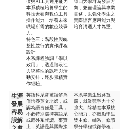
位與AI工具運用能力
譯四大學群為發展方
本系積極培養學生的
向，兼顧理論與專業
科技素養與數位工具
實務，以強化學生之
操作能力，培養未來
實際語言應用能力與
職場所需的數位競爭
培育溝通人才為重。
力。
特色三：階段性與統
整性並行的實作課程
設計
本系課程強調「學以
致用」，透過階段性
與統整性的課程與活
動安排，逐步累積實
作經驗。
英語科系常被誤解為
本系畢業生出路寬
生涯
僅培養英文老師，或
廣，就業競爭力十分
發展
認為語言僅是工具，
強大。除精進本系核
容易
不必特別選擇英語系
心能力，亦鼓勵學生
誤解
或應外系就讀。事實
雙主修、輔系、修讀
上，英語是與國際接
學分學程或微學程，
之處