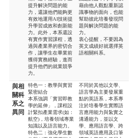
提升解決問題的能
藉由他人觀點重新認
力，還讓他們能夠更
識事物的面向，也能
有效地運用AI技術提
幫助彼此培養發現問
升學習成效和創新能
題與解決問題的能
力。此外，本系還設
力。
有實作實習課程，透
衷心提醒，不要因為
過與產業界的密切合
英文成績好就選擇英
作，讓學生在畢業前
語相關科系。
獲得實務經驗，進而
提升他們的就業競爭
力。
特色一：教學與實習
不同於其他以文學、
與相
緊密結合
語言學為主要發展重
關科
本系強調「實習即教
點的英語系，本系專
系之
學的延伸」，課程設
注於培養學生實際語
異同
計緊扣產業需求(如：
言應用能力與紮實之
航空)，培養領域專業
溝通能力，並以文
知識以及語言能力。
學、應用語言學、跨
特色二：強化學生數
領域英語應用及口筆