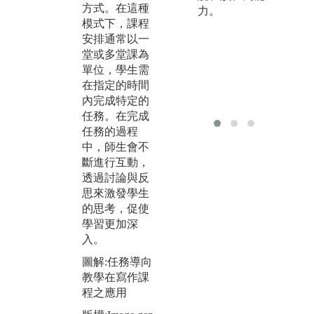
式。在PBL
工
方式。在這種
力。
中，學生需要
觀
模式下，課程
完成的任務通
透
安排通常以一
常更加複雜，
學
堂或多堂課為
且作業時間可
與
單位，學生需
以延續整個學
如
在指定的時間
期。此過程以
系
內完成特定的
團隊合作的方
公
任務。在完成
式進行，強調
學
任務的過程
學生在解決實
機
中，師生會不
際問題的過程
能
斷進行互動，
中，進行深入
工
透過討論與反
的探索與學
進
思來激發學生
習。
的思考，促使
圖
學習更加深
圖解:專案導向
實
入。
教學在英語辯
版
論課程之應用
圖解:任務導向
供
教學在寫作課
版權:Image gen
程之應用
erated using Na
pkin AI