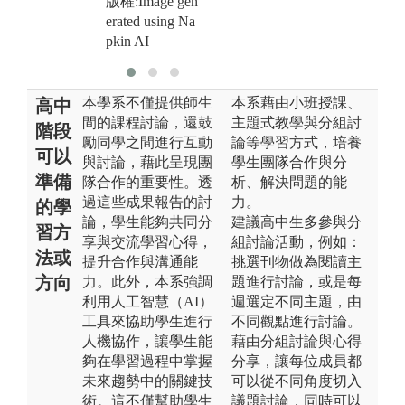
版權:Image gen
erated using Na
pkin AI
本學系不僅提供師生
本系藉由小班授課、
高中
間的課程討論，還鼓
主題式教學與分組討
階段
勵同學之間進行互動
論等學習方式，培養
可以
與討論，藉此呈現團
學生團隊合作與分
準備
隊合作的重要性。透
析、解決問題的能
過這些成果報告的討
力。
的學
論，學生能夠共同分
建議高中生多參與分
習方
享與交流學習心得，
組討論活動，例如：
法或
提升合作與溝通能
挑選刊物做為閱讀主
方向
力。此外，本系強調
題進行討論，或是每
利用人工智慧（AI）
週選定不同主題，由
工具來協助學生進行
不同觀點進行討論。
人機協作，讓學生能
藉由分組討論與心得
夠在學習過程中掌握
分享，讓每位成員都
未來趨勢中的關鍵技
可以從不同角度切入
術。這不僅幫助學生
議題討論，同時可以