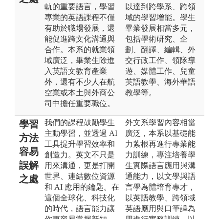
軌的重要語言，學習
以達到跨學系、跨領
專業的英語課程不僅
域的學習增能。學生
有助於職場發展，還
畢業發展相當多元，
能促進跨文化溝通與
包括學術研究、企
合作。本系的就業領
劃、翻譯、編輯、外
域廣泛，畢業生除進
交行政工作、領隊導
入英語文教育產業
遊、媒體工作、兒童
外，還有不少人在航
英語教學、海外華語
空業或本土與外商公
教學等。
司中擔任重要職位。
我們的課程鼓勵學生
外文系學習內容相當
學習
主動學習，並透過 AI
廣泛，本系以基礎能
方法
工具提升學習效率和
力紮根再進行專業能
容易
創造力。英文不只是
力訓練，專注培養學
誤解
用來溝通，更是打開
生實際語言應用與溝
世界、連結數位資源
通能力，以文學與語
之處
和 AI 應用的鑰匙。在
言學為體培育專才，
這個全球化、科技化
以英語教學、跨領域
的時代，語言能力讓
英語應用與口筆譯為