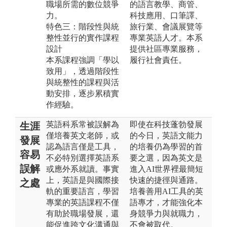
職場所需的數位競爭
的語言教學、商管、
力。
科技應用、口筆譯、
特色三：階段性與統
旅行業、會議展覽等
整性並行的實作課程
專業英語人才。本系
設計
提供社區專業服務，
本系課程強調「學以
履行社會責任。
致用」，透過階段性
與統整性的課程與活
動安排，逐步累積實
作經驗。
英語科系常被誤解為
即使在科技蓬勃發展
生涯
僅培養英文老師，或
的今日，英語文能力
發展
認為語言僅是工具，
的培養仍為學習的首
容易
不必特別選擇英語系
要之選，因為英文是
誤解
或應外系就讀。事實
進入AI世界裡最簡短
上，英語是與國際接
快速的捷徑與通路。
之處
軌的重要語言，學習
培養善用AI工具的英
專業的英語課程不僅
語專才，才能強化本
有助於職場發展，還
身競爭力與就職力，
能促進跨文化溝通與
不會被取代。