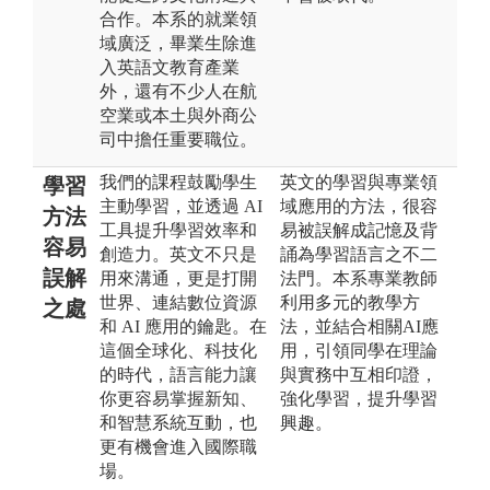
合作。本系的就業領
域廣泛，畢業生除進
入英語文教育產業
外，還有不少人在航
空業或本土與外商公
司中擔任重要職位。
我們的課程鼓勵學生
英文的學習與專業領
學習
主動學習，並透過 AI
域應用的方法，很容
方法
工具提升學習效率和
易被誤解成記憶及背
容易
創造力。英文不只是
誦為學習語言之不二
誤解
用來溝通，更是打開
法門。本系專業教師
世界、連結數位資源
利用多元的教學方
之處
和 AI 應用的鑰匙。在
法，並結合相關AI應
這個全球化、科技化
用，引領同學在理論
的時代，語言能力讓
與實務中互相印證，
你更容易掌握新知、
強化學習，提升學習
和智慧系統互動，也
興趣。
更有機會進入國際職
場。