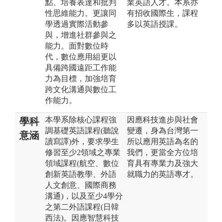
點、培養表達和批判
業英語人才。本系亦
性思維能力。更讓同
有招收國際生，課程
學透過實際活動參
多以英語授課。
與，增進社群參與之
能力。面對數位時
代，數位應用組更以
具備跨國遠距工作能
力為目標，加強培育
跨文化溝通與數位工
作能力。
本學系除核心課程強
因應科技進步與社會
學科
調基礎英語課程(聽說
變遷，身為台灣第一
意涵
讀寫譯)外，要求學生
所以應用英語為名的
修習至少2領域之專業
我們，更當全方位培
領域課程(航空、數位
育具有專業力及強大
創新英語教學、外語
就職力的英語專才。
人文創意、國際商務
溝通)，以及至少4學分
之第二外語課程(日韓
西法)。因應智慧科技