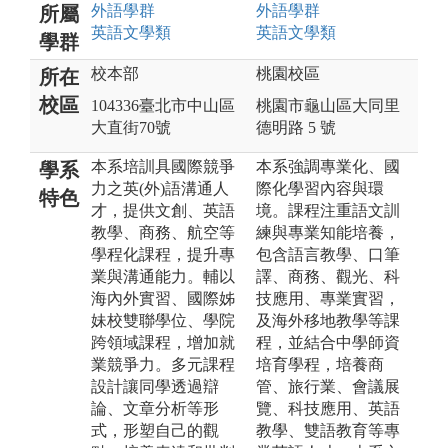
外語
學群
外語
學群
所屬
英語文
學類
英語文
學類
學群
校本部
桃園校區
所在
校區
104336臺北市中山區
桃園市龜山區大同里
大直街70號
德明路 5 號
本系培訓具國際競爭
本系強調專業化、國
學系
力之英(外)語溝通人
際化學習內容與環
特色
才，提供文創、英語
境。課程注重語文訓
教學、商務、航空等
練與專業知能培養，
學程化課程，提升專
包含語言教學、口筆
業與溝通能力。輔以
譯、商務、觀光、科
海內外實習、國際姊
技應用、專業實習，
妹校雙聯學位、學院
及海外移地教學等課
跨領域課程，增加就
程，並結合中學師資
業競爭力。多元課程
培育學程，培養商
設計讓同學透過辯
管、旅行業、會議展
論、文章分析等形
覽、科技應用、英語
式，形塑自己的觀
教學、雙語教育等專