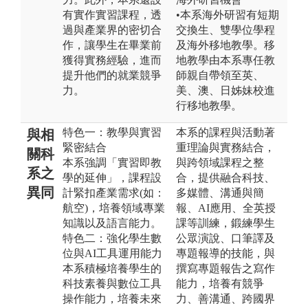
有實作實習課程，透
•本系海外研習有短期
過與產業界的密切合
交換生、雙學位學程
作，讓學生在畢業前
及海外移地教學。移
獲得實務經驗，進而
地教學由本系專任教
提升他們的就業競爭
師親自帶領至英、
力。
美、澳、日姊妹校進
行移地教學。
特色一：教學與實習
本系的課程與活動著
與相
緊密結合
重理論與實務結合，
關科
本系強調「實習即教
與跨領域課程之整
系之
學的延伸」，課程設
合，提供融合科技、
異同
計緊扣產業需求(如：
多媒體、溝通與簡
航空)，培養領域專業
報、AI應用、全英授
知識以及語言能力。
課等訓練，鍛練學生
特色二：強化學生數
公眾演說、口筆譯及
位與AI工具運用能力
專題報導的技能，與
本系積極培養學生的
撰寫專題報告之寫作
科技素養與數位工具
能力，培養有競爭
操作能力，培養未來
力、善溝通、跨國界