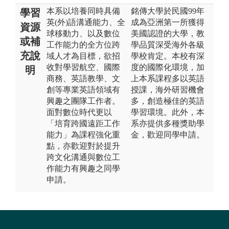
本系以培養同時具備
銘傳大學於民國99年
學習
英(外)語溝通能力、全
成為亞洲第一所獲得
資源
球移動力、以及數位
美國認證的大學，教
或補
工作能力的全方位跨
學品質深受海外各級
充說
域人才為目標，欲招
學校肯定。本校有深
收對學習航空、國際
度的國際化環境，加
明
商務、英語教學、文
上本系課程多以英語
創等專業英語領域有
授課，海外研習機會
興趣之團隊工作者。
多，創造極佳的英語
面對數位時代更以
學習環境。此外，本
「培育跨國遠距工作
系亦提供多種獎助學
能力」為課程強化重
金，歡迎同學申請。
點，亦歡迎對於提升
跨文化溝通與數位工
作能力有興趣之同學
申請。