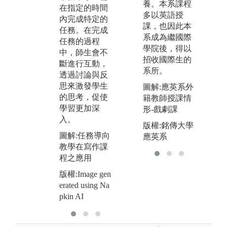
以延續整個學
養。本系課程
如
在指定的時間
期。此過程以
多以英語授
系
內完成特定的
團隊合作的方
課，也因此本
公
任務。在完成
式進行，強調
系成為繼國際
學
任務的過程
學生在解決實
學院後，得以
機
中，師生會不
際問題的過程
招收國際生的
能
斷進行互動，
中，進行深入
系所。
工
透過討論與反
的探索與學
進
思來激發學生
圖解:應英系外
習。
的思考，促使
籍教師授課情
圖
學習更加深
圖解:專案導向
形-戲劇課
實
入。
教學在英語辯
版權:銘傳大學
版
論課程之應用
圖解:任務導向
應英系
供
教學在寫作課
版權:Image gen
程之應用
erated using Na
pkin AI
版權:Image gen
erated using Na
pkin AI