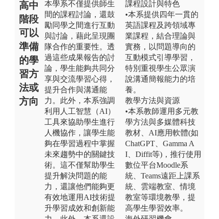
本學系不僅提供師生
課程設計與特色
高中
間的課程討論，還鼓
•本系提供四年一貫的
階段
勵同學之間進行互動
英語課程及跨領域專
可以
與討論，藉此呈現團
業課程，結合理論與
準備
隊合作的重要性。透
實務，以問題導向的
過這些成果報告的討
互動模式引導學習，
的學
論，學生能夠共同分
特別重視學生公眾演
習方
享與交流學習心得，
說溝通簡報能力的培
法或
提升合作與溝通能
養。
方向
力。此外，本系強調
教學方法與資源
利用人工智慧（AI）
•本系教師運用多元教
工具來協助學生進行
學方法與多媒體科技
人機協作，讓學生能
教材、AI應用軟體(如
夠在學習過程中掌握
ChatGPT、Gamma A
未來趨勢中的關鍵技
I、Diffit等)，推行使用
術。這不僅幫助學生
數位平台Moodle系
提升解決問題的能
統、Teams遠距上課系
力，還讓他們能夠更
統、雲端教室、情境
有效地運用AI技術提
教室等環境教學，提
升學習成效和創新能
高學生學習效率。
力。此外，本系還設
海外研習機會