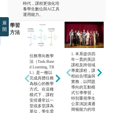
時代，課程更強化培
養學生數位與AI工具
運用能力。
展
學習
開
方法
專案導向學習
1. 本系提供四
任務導向教學
（Project-Based
年一貫的英語
法（Task-Base
Learning, PB
課程及跨領域
d Learning, TB
L）是任務導
專業課程，課
L）是一種以
向學習（TB
程結合理論與
專
完成具體任務
L）的進階形
實務，以問題
學
為核心的教學
l
式。在PBL
導向的互動模
工
方式。在這種
中，學生需要
式引導學習，
觀
模式下，課程
完成的任務通
特別重視學生
透
安排通常以一
常更加複雜，
公眾演說溝通
學
堂或多堂課為
且作業時間可
簡報能力的培
與
單位，學生需