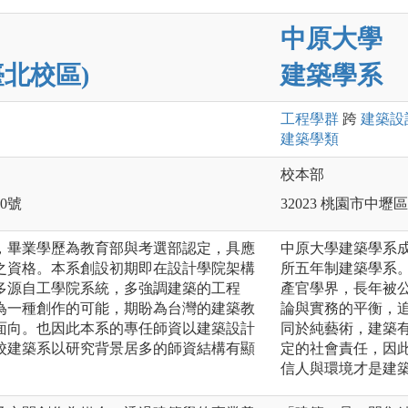
中原大學
北校區)
建築學系
工程
學群
跨
建築設
建築
學類
校本部
0號
32023 桃園市中
，畢業學歷為教育部與考選部認定，具應
中原大學建築學系成
之資格。本系創設初期即在設計學院架構
所五年制建築學系。
多源自工學院系統，多強調建築的工程
產官學界，長年被
為一種創作的可能，期盼為台灣的建築教
論與實務的平衡，
面向。也因此本系的專任師資以建築設計
同於純藝術，建築
校建築系以研究背景居多的師資結構有顯
定的社會責任，因
信人與環境才是建