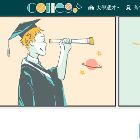
大學選才
高
ColleGo! 大學選才與高中育才輔助系統