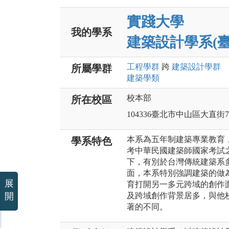
實踐大學
我的學系
建築設計學系(臺
工程
學群
跨
建築設計
學群
所屬學群
建築
學類
校本部
所在校區
104336臺北市中山區大直街7
本系為五年制建築專業教育
學系特色
考中華民國建築師國家考試
下，有別於台灣傳統建築系
面，本系特別強調建築的做
展
育打開另一多元跨域的創作
開
及跨域創作背景居多，與他
著的不同。