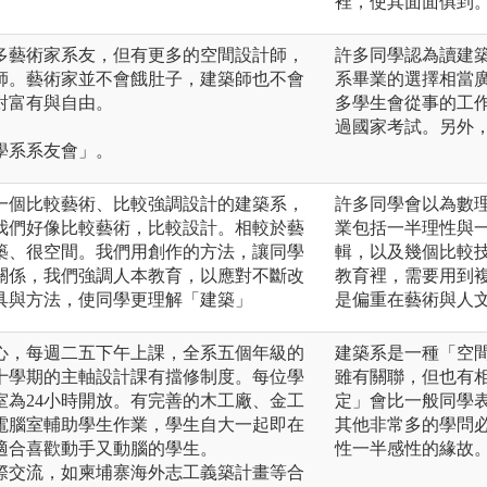
裡，使其面面俱到
多藝術家系友，但有更多的空間設計師，
許多同學認為讀建
師。藝術家並不會餓肚子，建築師也不會
系畢業的選擇相當
對富有與自由。
多學生會從事的工
過國家考試。另外
學系系友會」。
一個比較藝術、比較強調設計的建築系，
許多同學會以為數
我們好像比較藝術，比較設計。相較於藝
業包括一半理性與
築、很空間。我們用創作的方法，讓同學
輯，以及幾個比較
關係，我們強調人本教育，以應對不斷改
教育裡，需要用到
具與方法，使同學更理解「建築」
是偏重在藝術與人
心，每週二五下午上課，全系五個年級的
建築系是一種「空
十學期的主軸設計課有擋修制度。每位學
雖有關聯，但也有
室為24小時開放。有完善的木工廠、金工
定」會比一般同學
電腦室輔助學生作業，學生自大一起即在
其他非常多的學問
適合喜歡動手又動腦的學生。
性一半感性的緣故
際交流，如柬埔寨海外志工義築計畫等合