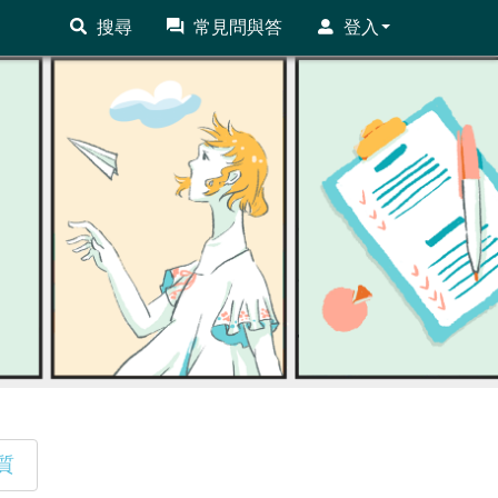
搜尋
常見問與答
登入
質