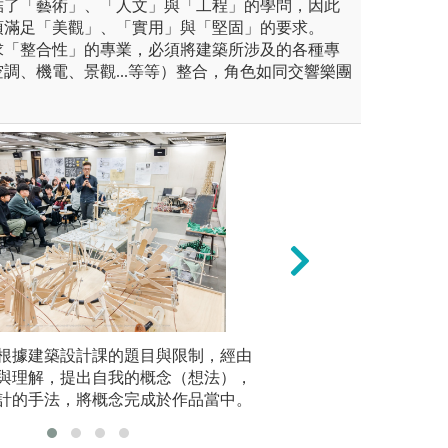
結了「藝術」、「人文」與「工程」的學問，因此
須滿足「美觀」、「實用」與「堅固」的要求。
求「整合性」的專業，必須將建築所涉及的各種專
調、機電、景觀...等等）整合，角色如同交響樂團
計概論」，透過藝術史或是設
根據建築設計課的題目與限制，經由
工作營：如二年級
實作演練
讀，透過討論與報告使學習能
與理解，提出自我的概念（想法），
灣大學土木工程學
課裡，會
計的手法，將概念完成於作品當中。
學系、本校的服裝
共同舉辦，並透過
節，讓建築專業不