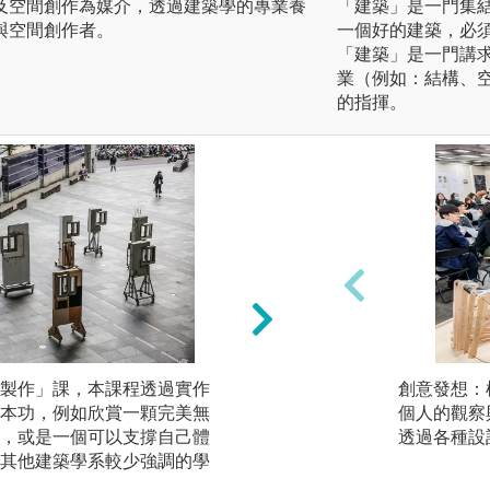
及空間創作為媒介，透過建築學的專業養
「建築」是一門集
與空間創作者。
一個好的建築，必
「建築」是一門講
業（例如：結構、空
的指揮。
製作」課，本課程透過實作
理論課程：如「設
創意發想：
本功，例如欣賞一顆完美無
計史經典的書籍研
個人的觀察
模，或是一個可以支撐自己體
夠更具深度。
透過各種設
，是其他建築學系較少強調的學