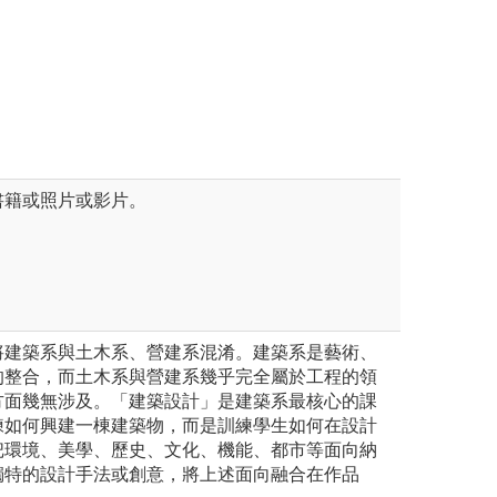
造性的建築行為，
成。
圖解:設計過程
版權:實踐大學建
書籍或照片或影片。
將建築系與土木系、營建系混淆。建築系是藝術、
的整合，而土木系與營建系幾乎完全屬於工程的領
方面幾無涉及。「建築設計」是建築系最核心的課
練如何興建一棟建築物，而是訓練學生如何在設計
把環境、美學、歷史、文化、機能、都市等面向納
獨特的設計手法或創意，將上述面向融合在作品