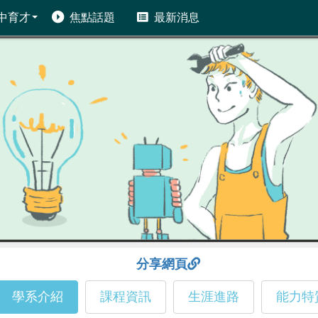
中育才
焦點話題
最新消息
分享網頁
學系介紹
課程資訊
生涯進路
能力特