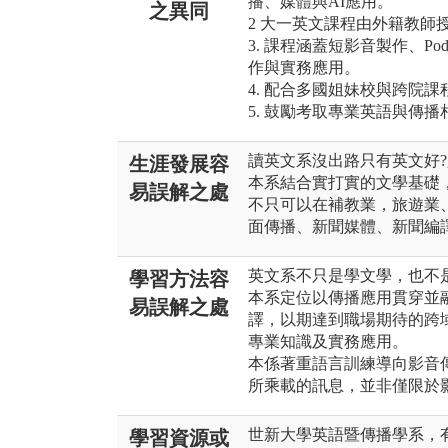
播、媒體與AI應用。
之異同
2 大一英文課程由外籍教師
3. 課程涵蓋短影音製作、P
作與實務應用。
4. 配合多國姐妹校與跨院
5. 鼓勵考取專業英語與傳
讀英文系沒出路只有英文好?
生涯發展容
本系結合實打實的文學基礎
易誤解之處
不只可以在補教業，旅遊業
面傳播、新聞媒體、新聞編
英文系不只是學文學，也不
學習方法容
本系定位以傳播應用貫穿並
易誤解之處
譯，以期達到職場期待的跨
專業知識及實務應用。
本係著重語言訓練導向影音
所乘載的訊息，並非僅限於
世新大學英語暨傳播學系，有自
學習資源或