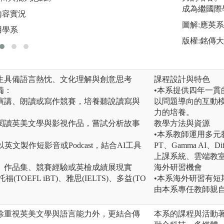
成為繼國際
內容實況
圖解:英語系Youtub
圖解:應英
用學系
版權:英語暨傳播應
版權:銘傳
生具備語言熱忱、文化理解與創意思考
課程設計與特色
備：
•本系提供四年一
演講、朗讀或寫作競賽，培養聽說讀寫與
以問題導向的互動
力的培養。
閱讀英美文學與影視作品，嘗試分析故事
教學方法與資源
•本系教師運用多元教
英文製作短影音或Podcast，結合AI工具
PT、Gamma AI、
上課系統、雲端教
、作品集、競賽經驗或英檢成績展現實
海外研習機會
(TOEFL iBT)、雅思(IELTS)、多益(TO
•本系海外研習有
。
由本系專任教師親
，除重視英美文學與語言能力外，更結合傳
本系的課程與活動