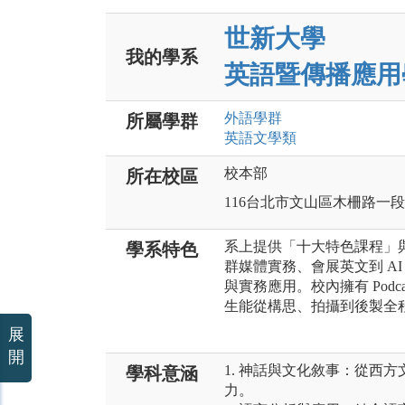
世新大學
我的學系
英語暨傳播應用
外語
學群
所屬學群
英語文
學類
校本部
所在校區
116台北市文山區木柵路一段
系上提供「十大特色課程」與
學系特色
群媒體實務、會展英文到 AI
與實務應用。校內擁有 Podca
生能從構思、拍攝到後製全
展
開
1. 神話與文化敘事：從西
學科意涵
力。