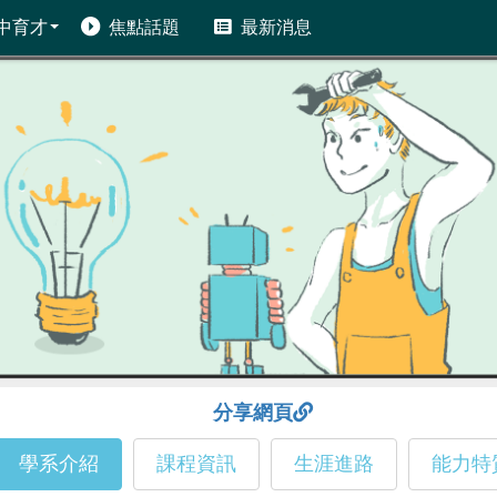
中育才
焦點話題
最新消息
分享網頁
學系介紹
課程資訊
生涯進路
能力特