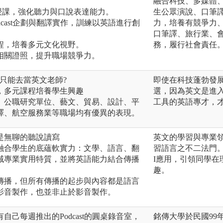
融合科技、多媒體、
授課，強化聽力與口說表達能力。
生公眾演說、口筆
odcast企劃與翻譯實作，訓練以英語進行創
力，培養有競爭力
口筆譯、旅行業、
課程，培養多元文化視野。
務，履行社會責任
播相關證照，提升職場競爭力。
只能去當英文老師?
即使在科技蓬勃發
，多元課程培養學生興趣
選，因為英文是進入
、公職研究單位、藝文、貿易、設計、平
工具的英語專才，
譯、航空服務業等職場均有優異的表現。
是無聊的聽說讀寫
英文的學習與專業
融合學生的底蘊軟實力：文學、語言、翻
習語言之不二法門
域專業實用特質，並將英語能力結合傳播
I應用，引領同學
趣。
傳播，但所有傳播的起步與內容都是語言
影音製作，也並非止於影音製作。
己每週推出的Podcast的圓桌錄音室，
銘傳大學於民國99