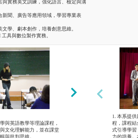
語言與實務英文訓練，強化語言、檢定與溝
結合新聞、廣告等應用領域，學習專業表
英美文學、劇本創作，培養創意思維。
 AI 工具與數位製作實務。
媒體實作與表達訓
1. 本系
學與英語教學等理論課程，
學生將個人興趣與
程，課程結
與文化理解能力，並在課堂
攝、Podcast 
式引導學習
輯與批判思維。
自信、清晰地敘述
力的培養。