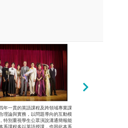
練
提供四年一貫的英語課程及跨領域專業課
專題導向創作學習
2. 本系
傳播媒體結合，進行短片拍
合理論與實務，以問題導向的互動模
以團隊方式完成跨
材、AI應
製作或新聞播報練習，學習在鏡頭前
，特別重視學生公眾演說溝通簡報能
演企劃或社群內容
ams遠距
故事。
本系課程多以英語授課，也因此本系
合語言、傳播與創
教學，提