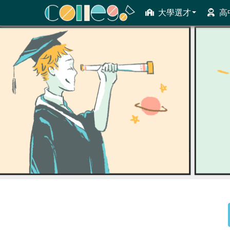
大學選才
高
ColleGo! 大學選才與高中育才輔助系統