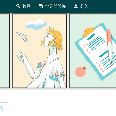
搜尋
常見問與答
登入
質