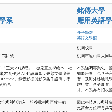
銘傳大學
學系
應用英語學
外語
學群
英語文
學類
桃園校區
17巷1號
桃園市龜山區大同里德
「三大 AI 課程」，從兒童文學繪本、社
本系強調專業化、
 劇本創作與 AI 翻譯編審，兼顧文學底蘊
知能培養，包含語
st Studio、錄音影棚與影像製作設備，學
習，及海外移地教
程實作。
旅行業、會議展覽
才。本系亦有招收
方文化與神話切入，培養批判與再敘事能
因應科技進步與社
更當全方位培育具