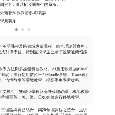
學院後，得以招收國際生的系所。
e
圖解:學生至本校
圖解:應英
系外籍教師授課情形-戲劇課
用學系
版權:英語暨傳播
版權:銘傳
大學應英系
貫的英語課程及跨領域專業課程，結合理論與實務，
模式引導學習，特別重視學生公眾演說溝通簡報能
學方法與多媒體科技教材、AI應用軟體(如ChatG
Diffit等)，推行使用數位平台Moodle系統、Teams遠距
室、情境教室等環境教學，提高學生學習效率。
短期交換生、雙學位學程及海外移地教學。移地教學
自帶領至英、美、澳、日姊妹校進行移地教學。
著重理論與實務結合，與跨領域課程之整合，提供