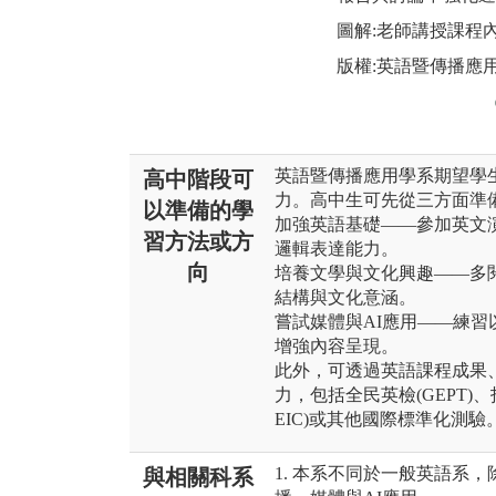
圖解:老師講授課程
版權:英語暨傳播應
英語暨傳播應用學系期望學
高中階段可
力。高中生可先從三方面準
以準備的學
加強英語基礎——參加英文
習方法或方
邏輯表達能力。
向
培養文學與文化興趣——多
結構與文化意涵。
嘗試媒體與AI應用——練習以
增強內容呈現。
此外，可透過英語課程成果
力，包括全民英檢(GEPT)、托福
EIC)或其他國際標準化測驗
1. 本系不同於一般英語系
與相關科系