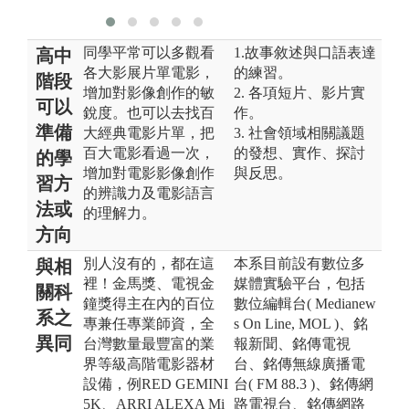
同學平常可以多觀看
1.故事敘述與口語表達
高中
各大影展片單電影，
的練習。
階段
增加對影像創作的敏
2. 各項短片、影片實
可以
銳度。也可以去找百
作。
準備
大經典電影片單，把
3. 社會領域相關議題
百大電影看過一次，
的發想、實作、探討
的學
增加對電影影像創作
與反思。
習方
的辨識力及電影語言
法或
的理解力。
方向
別人沒有的，都在這
本系目前設有數位多
與相
裡！金馬獎、電視金
媒體實驗平台，包括
關科
鐘獎得主在內的百位
數位編輯台( Medianew
系之
專兼任專業師資，全
s On Line, MOL )、銘
異同
台灣數量最豐富的業
報新聞、銘傳電視
界等級高階電影器材
台、銘傳無線廣播電
設備，例RED GEMINI
台( FM 88.3 )、銘傳網
5K、ARRI ALEXA Mi
路電視台、銘傳網路