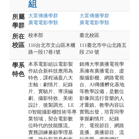
組
大眾傳播
學群
大眾傳播
學群
所屬
廣電電影
學類
廣電電影
學類
學群
校本部
臺北校區
所在
校區
116台北市文山區木柵
111臺北市中山北路五
路一段17巷1號
段 250 號
本系電影組以電影製
銘傳大學廣播電視學
學系
作結合新科技應用為
系擁有廣播電台、虛
特色
特色，課程涵蓋八大
擬攝影棚、網路電視
主軸：劇情片、紀錄
台、AI傳播孵化基地
片、實驗片、導演編
等教學設備，是數位
劇、攝影特效、美術
影像與流行音樂的人
設計、後製調光、LE
才重鎮。教學內容以
D智能攝影棚技術等專
實戰出發，培育同學
業領域，契合電影數
掌握劇情片、紀錄
位時代的技能匯流。
片、電視節目、網路
實務訓練兼顧學理基
直播、廣播節目、流