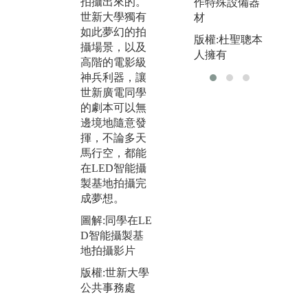
拍攝出來的。
同
作特殊設備器
圖解:學生拍攝
世新大學獨有
妝
材
畢製影片照
如此夢幻的拍
情
版權:杜聖聰本
版權:學生提供
攝場景，以及
到
人擁有
高階的電影級
技
神兵利器，讓
上
世新廣電同學
學
的劇本可以無
未
邊境地隨意發
片
揮，不論多天
圖
馬行空，都能
相
在LED智能攝
「
製基地拍攝完
練
成夢想。
版
圖解:同學在LE
系
D智能攝製基
地拍攝影片
版權:世新大學
公共事務處