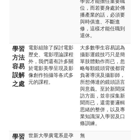
學習才能擔任重要職
位，而若要身處於傳
播產業的話，必須要
與時俱進、不斷進
修，這樣才能任職到
退休。
電影組除了探討電影
大多數學生容易認為
學習
歷史、電影理論課程
攝影運鏡技巧只是簡
方法
外，我們還有許多關
單肢體動作而已，忽
容易
於電影美學呈現及影
略每顆鏡頭背後都背
誤解
像創作拍攝等各式多
負著導演及攝影師，
元的課程。
所想傳達的鏡頭語言
之處
與意義。至於新聞採
訪方面，並非採集新
聞而已，還需要邏輯
思緒的整併，以及專
業知識深入學習及口
條訓練。
世新大學廣電系是孕
無
學習