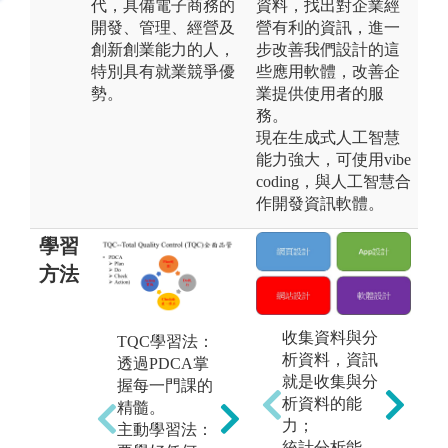
代，具備電子商務的
資料，找出對企業經
開發、管理、經營及
營有利的資訊，進一
創新創業能力的人，
步改善我們設計的這
特別具有就業競爭優
些應用軟體，改善企
勢。
業提供使用者的服
務。
現在生成式人工智慧
能力強大，可使用vibe
coding，與人工智慧合
作開發資訊軟體。
學習
方法
收集資料與分
TQC學習法：
系
專題實作：由5
析資料，資訊
透過PDCA掌
計
-6人組成團
就是收集與分
握每一門課的
性
隊，針對某一
析資料的能
精髓。
取
主題進行實作
力；
主動學習法：
求
(如大數據推薦
統計分析能