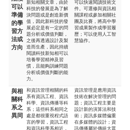
新知相關文章，由於
可以快速閱讀技術文
可以
科技的發展是為了解
件。可選修與資訊相
準備
決問題或是創造新價
關課程或參加相關社
值，因此新科技的發
團及比賽，將高中學
的學
展必定是有一定的問
習成果製作成學習履
習方
題分析或價值判斷，
歷；可以使用人工智
法或
之後再透過設計及製
慧協作。
方向
造而生產，因此持續
閱讀科技新知相可以
培養學習精神及習
慣，且能夠訓練問題
分析或價值判斷的能
力。
和資訊管理相關的科
資訊管理是應用資訊
與相
系有資訊工程、資訊
技術在解決管理的問
關科
科學、資訊傳播等科
題；資訊工程主要是
系之
系；這些科系相同之
設計新的演算法和技
異同
處是都很重視程式語
術；資訊多媒體偏重
言的學習，資訊工程
在多媒體的設計；資
和資訊科學系相近，
訊傳播屬於傳統大眾