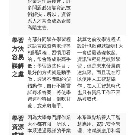
企業運作最接近，許
多問題必須靠資訊技
術解決，所以，資管
系人才常會成為企業
高階主管。
有部分同學在學習程
就算之前沒學過程式
學習
式語言或資料處理等
設計也歡迎就讀喔! 大
方法
相關課程，習慣用看
一會從最基礎教起。
容易
的，常會造成眼高手
資訊課程雖然較難學
誤解
低；學習這些科目，
習，但是未來發展前
最好的方式就是動手
途無限。而且現在可
之處
做，透過不間斷的偵
以使用人工智慧協
錯動作，自行不斷嘗
作，在人工智慧時代
試尋求答案，將使學
也只有資訊工作不容
習這些科目，倒吃甘
易被取代。
蔗，愈來愈順手。
因為大學每門課作業
本系重點培養人工智
學習
大小都有限，所以，
慧應用、資訊安全管
資源
本系透過嚴謹的畢業
理、物聯網應用和雲