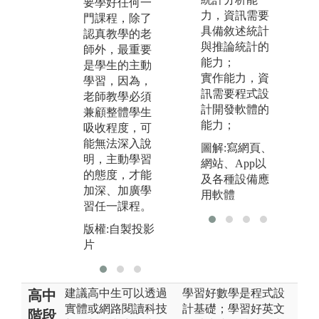
要學好任何一
求
系統之製作)，
力，資訊需要
門課程，除了
系
除了整合三年
具備敘述統計
認真教學的老
構
多來學習到的
與推論統計的
師外，最重要
成
相關技術外，
能力；
是學生的主動
圖
也培養學生團
實作能力，資
學習，因為，
師
隊合作的精
訊需要程式設
老師教學必須
圖
神、解決問題
計開發軟體的
兼顧整體學生
發
的能力；透過
能力；
吸收程度，可
包
參加全國軟體
能無法深入說
求
圖解:寫網頁、
競賽 (如ERP實
明，主動學習
分
網站、App以
務競賽) 強化
的態度，才能
計
及各種設備應
專業能力。
加深、加廣學
寫
用軟體
版權:自拍獲獎
習任一課程。
試
照片
護
版權:自製投影
片
建議高中生可以透過
學習好數學是程式設
高中
實體或網路閱讀科技
計基礎；學習好英文
階段