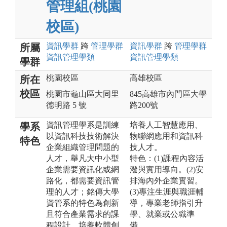
管理組(桃園
校區)
資訊
學群
跨
管理
學群
資訊
學群
跨
管理
學群
所屬
資訊管理
學類
資訊管理
學類
學群
桃園校區
高雄校區
所在
校區
桃園市龜山區大同里
845高雄市內門區大學
德明路 5 號
路200號
資訊管理學系是訓練
培養人工智慧應用、
學系
以資訊科技技術解決
物聯網應用和資訊科
特色
企業組織管理問題的
技人才。
人才，舉凡大中小型
特色：(1)課程內容活
企業需要資訊化或網
潑與實用導向。(2)安
路化，都需要資訊管
排海內外企業實習。
理的人才；銘傳大學
(3)專注生涯與職涯輔
資管系的特色為創新
導，專業老師指引升
且符合產業需求的課
學、就業或公職準
程設計、培養軟體創
備。