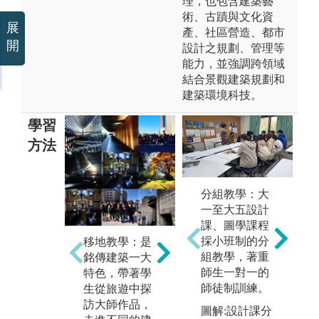
理，也包含建築藝
術、古蹟與文化資
展
產、社區營造、都市
開
設計之規劃、管理等
能力，並強調跨領域
結合景觀建築規劃和
建築環境科技。
學習
方法
分組教學：大
國際大師講
一至大五設計
座：銘傳建築
課、圖學課程
動
每學期邀請國
採小班制的分
移地教學：是
築
際大師到校演
組教學，著重
銘傳建築一大
實
講，如手塚貴
師生一對一的
特色，帶著學
例
晴、平田晃
師徒制訓練。
生從旅遊中探
設
久、中村拓
訪大師作品，
圖解:設計課分
1
志、Antonie Pr