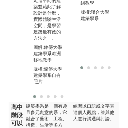
走進不同的建
組教學
學
edock、Elías T
築並藉此了解
中
orres Tur、武
版權:聯合大學
設計是什麼，
築
仲義、Chris B
建築學系
實際體驗生活
osse LAVA、M
空間，是學習
圖
insuk Cho等，
建築最有效的
版
透過講座，增
方法之一。
建
加同學國際觀
圖解:銘傳大學
照
與競爭力。
建築學系歐洲
圖解:大三建築
移地教學
設計案例分析
版權:銘傳大學
版權:銘傳大學
建築學系自有
建築學系自有
照片
照片
建築學系是一個有趣
練習以口語或文字表
高中
且多元創意的系，它
達個人觀點，並與他
階段
融合了藝術、工程、
人進行溝通與討論。
可以
構造、生活等多方