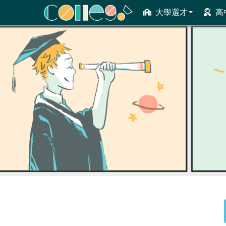
大學選才
高
ColleGo! 大學選才與高中育才輔助系統