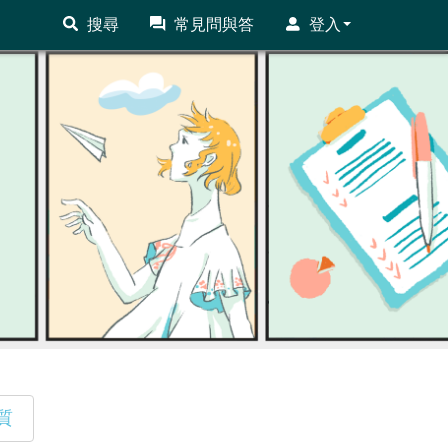
搜尋
常見問與答
登入
質