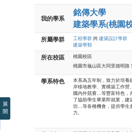
銘傳大學
我的學系
建築學系(桃園校
工程
學群
跨
建築設計
學群
所屬學群
建築
學類
桃園校區
所在校區
桃園市龜山區大同里德明路 5
本系為五年制，致力於培養
學系特色
岸移地教學、實構築工作營
國內外競賽…等豐富特色，
了協助學生畢業即就業，建
展
坊…等各種機會，提供學生
開
力。