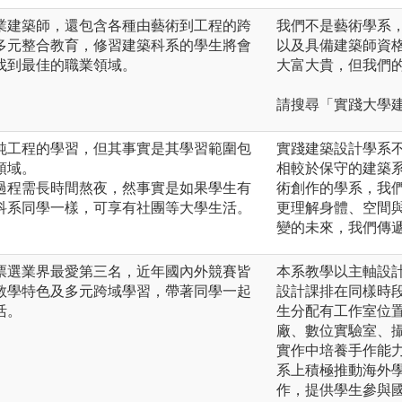
業建築師，還包含各種由藝術到工程的跨
我們不是藝術學系
多元整合教育，修習建築科系的學生將會
以及具備建築師資
找到最佳的職業領域。
大富大貴，但我們
請搜尋「實踐大學
種純工程的學習，但其事實是其學習範圍包
實踐建築設計學系
領域。
相較於保守的建築
習過程需長時間熬夜，然事實是如果學生有
術創作的學系，我
科系同學一樣，可享有社團等大學生活。
更理解身體、空間
變的未來，我們傳
票選業界最愛第三名，近年國內外競賽皆
本系教學以主軸設
教學特色及多元跨域學習，帶著同學一起
設計課排在同樣時
活。
生分配有工作室位置
廠、數位實驗室、
實作中培養手作能
系上積極推動海外
作，提供學生參與