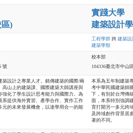
實踐大學
區)
建築設計學
工程
學群
跨
建築設
建築
學類
校本部
 號
104336臺北市中山
建築設計之專業人才。銘傳建築的國際/兩
本系為五年制建築
、高山上的建築課、國際建築大師講座與
考中華民國建築師
亦強化了學生設計思考能力與國際力。為
下，有別於台灣傳
築系提供海外實習、產學合作、實作工作
面，本系特別強調
多元的未來發展機會，以達學用合一的能
育打開另一多元跨
及跨域創作背景居
著的不同。