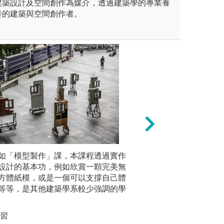
建築設計及空間創作為媒介，透過建築學的專業養
養的建築與空間創作者。
傳建築每學期邀請國際大師到
如「模型製作」課，本課程透過實作
動手實踐：建築是
理論課程
、平田晃久、中村拓志、Ant
設計的基本功，例如欣賞一顆完美無
建築系設計課程結
計史經典
s Torres Tur、武仲義、Chris Bos
立方體紙模，或是一個可以支撐自己體
中第一座微建築空
夠更具深
suk Cho等，透過講座，增加同學
..等等，是其他建築學系較少強調的學
圖解:實構築
版權:銘傳大學建
案例分析
練習