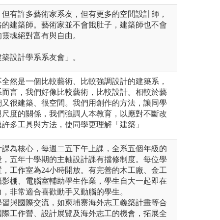
，但有許多藝術家系友，但有更多的空間設計師，
格的建築師。藝術家並不會餓肚子，建築師也不會
的靈魂絕對富有與自由。
建築設計學系系友會」。
不全然是一個比較藝術、比較強調設計的建築系，
系而言，我們好像比較藝術，比較設計。相較於藝
們又很建築、很空間。我們用創作的方法，讓同學
與尺度的關係，我們強調人本教育，以應對不斷改
遞許多工具與方法，使同學更理解「建築」
計課為核心，每週二五下午上課，全系五個年級的
段，五年十學期的主軸設計課有擋修制度。每位學
，工作室為24小時開放。有完善的木工廠、金工
攝影棚、電腦室輔助學生作業，學生自大一起即在
力，非常適合喜歡動手又動腦的學生。
學習與國際交流，如柬埔寨海外志工義築計畫等合
國際工作營、設計展覽及海外志工的機會，拓展全