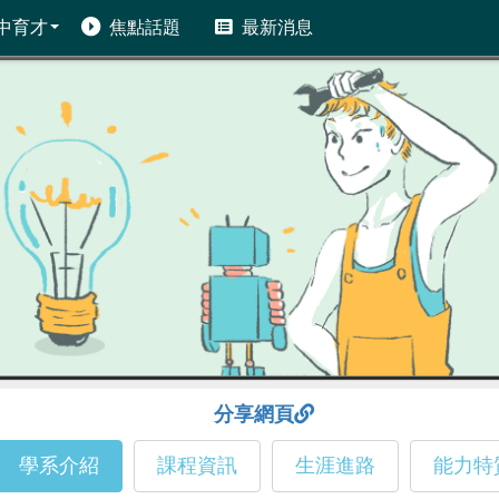
中育才
焦點話題
最新消息
分享網頁
學系介紹
課程資訊
生涯進路
能力特