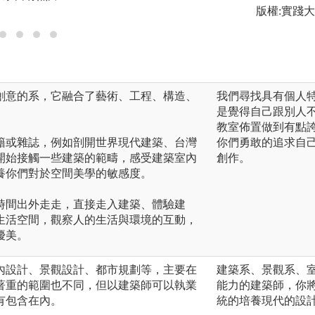
版權:銘傳大學建
版權:實踐
創意的系，它融合了藝術、工程、構造、
我們尋找具有個人
是覺得自己跟別人
教室佈置做到有點
籍或雜誌，例如剖開世界現代建築、台灣
你們勇敢的追求自己
開始接觸一些建築的範疇，感受建築室內
創作。
養你們對於空間美學的敏感度。
時間出外走走，直接走入建築、體驗建
生活空間，觀察人的生活與環境的互動，
優美。
內設計、景觀設計、都市規劃等，主要在
建築系、景觀系、室
著重的範圍也不同，但以建築師可以執業
能力的建築師，你
有包含在內。
統的培養現代的設