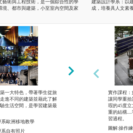
文藝術與工程技術，是一個綜合性的學
建築設計學系：以
環境、都市與建築，小至室內空間及家
成，培養具人文素
築一大特色，帶著學生從旅
國際大師講座：銘
實作課程：
走進不同的建築並藉此了解
校演講，如手塚貴晴
讓同學重拾
驗生活空間，是學習建築最
onie Predock、Elía
瑕的45度
se LAVA、Min
重的結構..
國際觀與競爭力。
習過程。
學系歐洲移地教學
圖解:大三建築設計
圖解:操作
學系自有照片