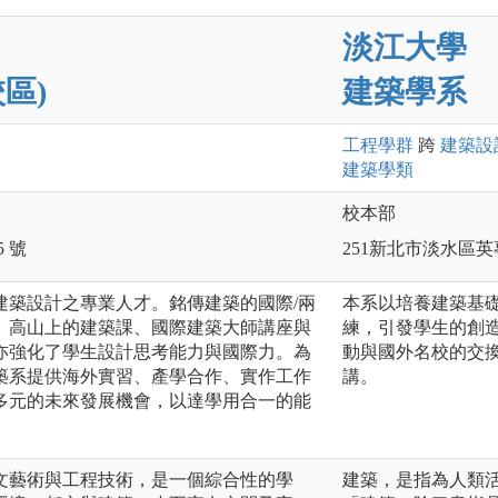
淡江大學
區)
建築學系
工程
學群
跨
建築設
建築
學類
校本部
 號
251新北市淡水區英
建築設計之專業人才。銘傳建築的國際/兩
本系以培養建築基
、高山上的建築課、國際建築大師講座與
練，引發學生的創
亦強化了學生設計思考能力與國際力。為
動與國外名校的交
築系提供海外實習、產學合作、實作工作
講。
多元的未來發展機會，以達學用合一的能
文藝術與工程技術，是一個綜合性的學
建築，是指為人類