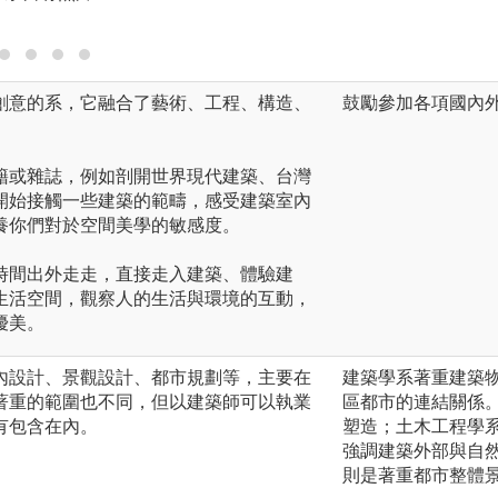
版權:銘傳大學建
創意的系，它融合了藝術、工程、構造、
鼓勵參加各項國內
籍或雜誌，例如剖開世界現代建築、台灣
開始接觸一些建築的範疇，感受建築室內
養你們對於空間美學的敏感度。
時間出外走走，直接走入建築、體驗建
生活空間，觀察人的生活與環境的互動，
優美。
內設計、景觀設計、都市規劃等，主要在
建築學系著重建築
著重的範圍也不同，但以建築師可以執業
區都市的連結關係
有包含在內。
塑造；土木工程學
強調建築外部與自
則是著重都市整體