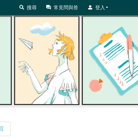
搜尋
常見問與答
登入
質