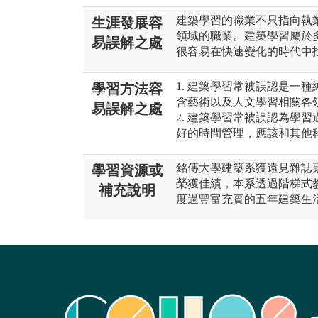
建築學習的職業不只指向執
生涯發展容
領域的職業。建築學習屬於
易誤解之處
很容易在快速變化的時代中
1. 建築學習常被誤認是一
學習方法容
含藝術以及人文學習相關各
易誤解之處
2. 建築學習常被誤認為學
好的時間管理，應該和其他
銘傳大學建築系獲遠見雜誌
學習資源或
榮獲佳績，本系透過階梯式
補充說明
度過豐富充實的五年建築生