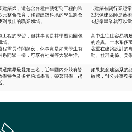
業建築師，還包含各種由藝術到工程的跨
1.建築有關行業經
多元整合教育，修習建築科系的學生將會
2.想像建築師是藝
找到最佳的職業領域。
3.想像畢業就可以
種純工程的學習，但其事實是其學習範圍包
高中生往往容易將
領域。
的差異。土木系多
習過程需長時間熬夜，然事實是如果學生有
著重在建築設計的
科系同學一樣，可享有社團等大學生活。
動、社群關係、美
票選業界最愛第三名，近年國內外競賽皆
如果想念建築系的
教學特色及多元跨域學習，帶著同學一起
敏感，對公共事務
活。