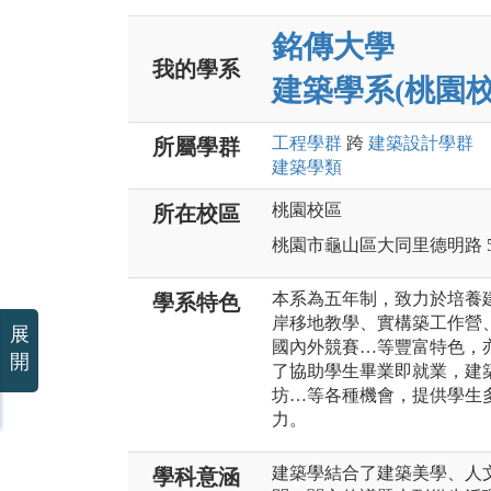
銘傳大學
我的學系
建築學系(桃園校
工程
學群
跨
建築設計
學群
所屬學群
建築
學類
桃園校區
所在校區
桃園市龜山區大同里德明路 5
本系為五年制，致力於培養
學系特色
岸移地教學、實構築工作營
展
國內外競賽…等豐富特色，
開
了協助學生畢業即就業，建
坊…等各種機會，提供學生
力。
建築學結合了建築美學、人
學科意涵