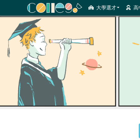
大學選才
高
ColleGo! 大學選才與高中育才輔助系統