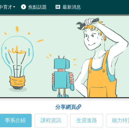
中育才
焦點話題
最新消息
分享網頁
學系介紹
課程資訊
生涯進路
能力特