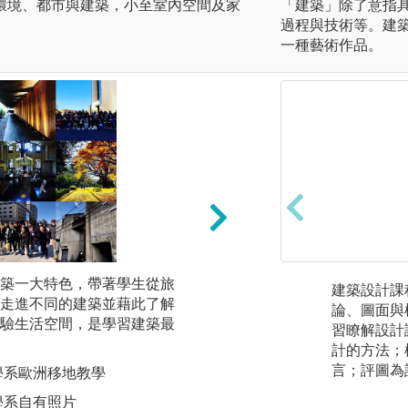
環境、都市與建築，小至室內空間及家
「建築」除了意指
過程與技術等。建
一種藝術作品。
築一大特色，帶著學生從旅
國際大師講座：銘
建築設計課
走進不同的建築並藉此了解
校演講，如手塚貴晴
論、圖面與
驗生活空間，是學習建築最
onie Predock、Elía
習瞭解設計
se LAVA、Min
計的方法；
國際觀與競爭力。
言；評圖為
學系歐洲移地教學
圖解:大三建築設計
學系自有照片