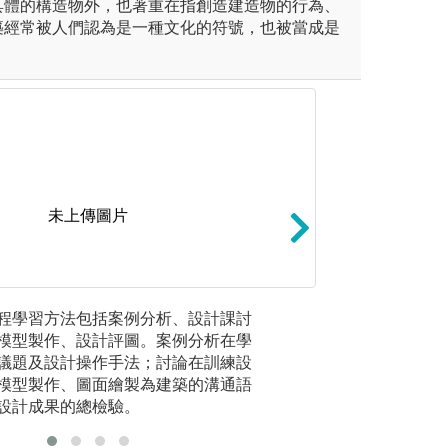
具體的構造物外，也著重在指創造建造物的行為、
築經常被人們認為是一種文化的符號，也被當成是
未上傳圖片
傳建築每學期邀請國際大師到
動手實踐：建築是
程學習方法包括案例分析、設計課討
設計課討
、平田晃久、中村拓志、Ant
建築系設計課程結
模型製作、設計評圖。案例分析在學
以分組工
s Torres Tur、武仲義、Chris Bos
中第一座微建築空
議題及設計操作手法；討論在訓練設
建築設計
suk Cho等，透過講座，增加同學
模型製作、圖面繪製為建築的溝通語
圖解:實構築
設計成果的總檢驗。
版權:銘傳大學建
案例分析