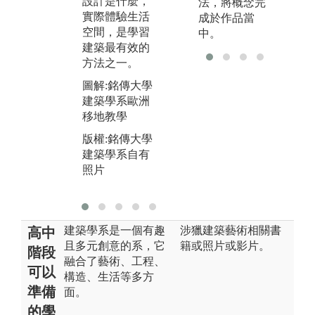
設計是什麼，
法，將概念完
築
仲義、Chris B
實際體驗生活
成於作品當
osse LAVA、M
空間，是學習
中。
圖
insuk Cho等，
建築最有效的
版
透過講座，增
方法之一。
建
加同學國際觀
圖解:銘傳大學
照
與競爭力。
建築學系歐洲
圖解:大三建築
移地教學
設計案例分析
版權:銘傳大學
版權:銘傳大學
建築學系自有
建築學系自有
照片
照片
建築學系是一個有趣
涉獵建築藝術相關書
高中
且多元創意的系，它
籍或照片或影片。
階段
融合了藝術、工程、
可以
構造、生活等多方
準備
面。
的學