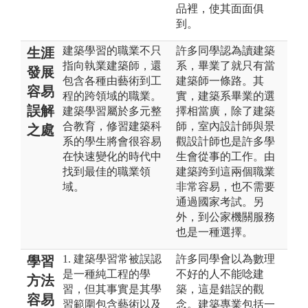
品裡，使其面面俱
到。
建築學習的職業不只
許多同學認為讀建築
生涯
指向執業建築師，還
系，畢業了就只有當
發展
包含各種由藝術到工
建築師一條路。其
容易
程的跨領域的職業。
實，建築系畢業的選
誤解
建築學習屬於多元整
擇相當廣，除了建築
合教育，修習建築科
師，室內設計師與景
之處
系的學生將會很容易
觀設計師也是許多學
在快速變化的時代中
生會從事的工作。由
找到最佳的職業領
建築跨到這兩個職業
域。
非常容易，也不需要
通過國家考試。另
外，到公家機關服務
也是一種選擇。
1. 建築學習常被誤認
許多同學會以為數理
學習
是一種純工程的學
不好的人不能唸建
方法
習，但其事實是其學
築，這是錯誤的觀
容易
習範圍包含藝術以及
念。建築專業包括一