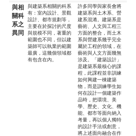
與建築系相關的科系
許多同學與家長會將
與相
有：室內設計、景觀
建築系與土木系、營
關科
設計、都市規劃等，
建系混淆。建築系是
系之
主要在於探討的尺度
藝術、人文與工程三
異同
與規模不同，著重的
方面的整合，而土木
範圍也不同，但以建
系與營建系幾乎完全
築師可以執業的範圍
屬於工程的領域，在
最廣，這幾個領域都
藝術與人文方面幾無
有包含在內。
涉及。「建築設計」
是建築系最核心的課
程，此課程並非訓練
如何興建一棟建築
物，而是訓練學生如
何在設計一個建築作
品時，把環境、美
學、歷史、文化、機
能、都市等面向納入
考量，再以個人獨特
的設計手法或創意，
將上述面向融合在作