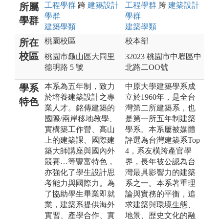
工程
學群
跨
建築設計
工程
學群
跨
建築設計
所屬
學群
學群
學群
建築
學類
建築
學類
桃園校區
校本部
所在
校區
桃園市龜山區大同里
32023 桃園市中壢區中
德明路 5 號
北路二OO號
本系為五年制，致力
中原大學建築學系成
學系
於培養建築設計之專
立於1960年，是全台
特色
業人才。銘傳建築的
灣第二所建築系，也
國際/兩岸移地教學、
是第一所五年制建築
實構築工作營、高山
學系。本系屢被媒體
上的建築課、國際建
評選為台灣建築系Top
築大師講座與國內外
4，系友橫跨產官學
競賽…等豐富特色，
界，長年被公認為台
亦強化了學生設計思
灣最具影響力的建築
考能力與國際力。為
系之一。本系著重理
了協助學生畢業即就
論與實務的平衡，追
業，建築系提供海外
求建築與環境生態、
實習、產學合作、實
地景、歷史文化的融