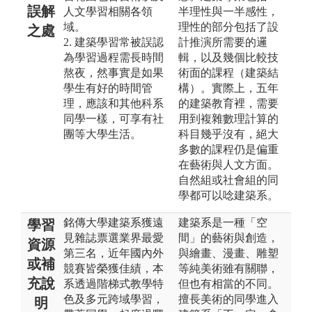
誤解
人文學習相關各領
半理性與一半感性，
域。
理性的部分包括了設
之處
2. 建築學習常被誤認
計推演所需要的邏
為學習過程需長時間
輯，以及幾個比較技
熬夜，然事實是如果
術面的課程（建築結
學生有好的時間管
構）。實際上，五年
理，應該和其他科系
的建築教育裡，需要
同學一樣，可享有社
用到複雜數理計算的
團等大學生活。
科目幾乎沒有，絕大
多數的課程仍是偏重
在藝術與人文方面。
自然組或社會組的同
學都可以唸建築系。
銘傳大學建築系獲遠
建築系是一種「空
學習
見雜誌票選業界最愛
間」的藝術與創造，
資源
第三名，近年國內外
與繪畫、漫畫、雕塑
或補
競賽皆榮獲佳績，本
等純美術雖有關聯，
充說
系透過階梯式教學特
但也有相當的不同。
色及多元跨域學習，
擅長美術的同學進入
明