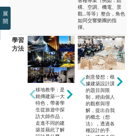
各種專業（例如：結
構、空調、機電、景
展
觀...等等）整合，角色
如同交響樂團的指
開
揮。
學習
方法
國際大師講
創意發想：根
座：銘傳建築
據建築設計課
動
每學期邀請國
移地教學：是
的題目與限
築
際大師到校演
銘傳建築一大
制，經由個人
實
講，如手塚貴
特色，帶著學
的觀察與理
例
晴、平田晃
生從旅遊中探
解，提出自我
設
久、中村拓
訪大師作品，
的概念（想
1
志、Antonie Pr
走進不同的建
法），透過各
學
edock、Elías T
築並藉此了解
種設計的手
中
orres Tur、武