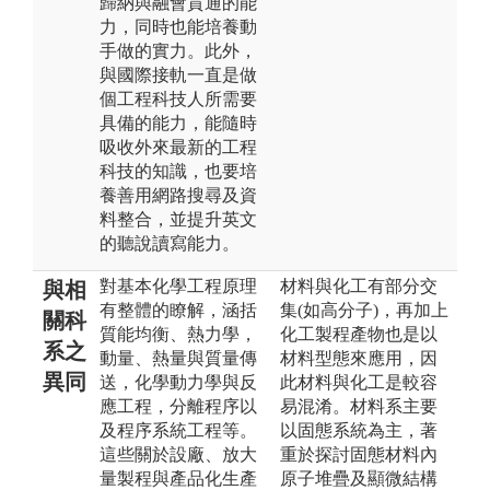
歸納與融會貫通的能
力，同時也能培養動
手做的實力。此外，
與國際接軌一直是做
個工程科技人所需要
具備的能力，能隨時
吸收外來最新的工程
科技的知識，也要培
養善用網路搜尋及資
料整合，並提升英文
的聽說讀寫能力。
對基本化學工程原理
材料與化工有部分交
與相
有整體的瞭解，涵括
集(如高分子)，再加上
關科
質能均衡、熱力學，
化工製程產物也是以
系之
動量、熱量與質量傳
材料型態來應用，因
異同
送，化學動力學與反
此材料與化工是較容
應工程，分離程序以
易混淆。材料系主要
及程序系統工程等。
以固態系統為主，著
這些關於設廠、放大
重於探討固態材料內
量製程與產品化生產
原子堆疊及顯微結構