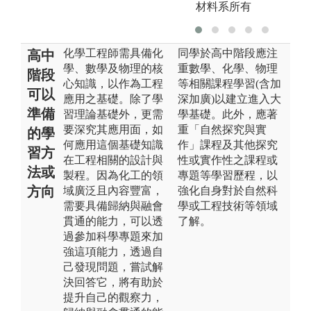
材料系所有
化學工程師需具備化
同學於高中階段應注
高中
學、數學及物理的核
重數學、化學、物理
階段
心知識，以作為工程
等相關課程學習(含加
可以
應用之基礎。除了學
深加廣)以建立進入大
準備
習理論基礎外，更需
學基礎。此外，應著
要深究其應用面，如
重「自然探究與實
的學
何應用這個基礎知識
作」課程及其他探究
習方
在工程相關的設計與
性或實作性之課程或
法或
製程。因為化工的領
專題等學習歷程，以
方向
域廣泛且內容豐富，
強化自身對於自然科
需要具備歸納與融會
學或工程技術等領域
貫通的能力，可以透
了解。
過參加科學專題來加
強這項能力，透過自
己發現問題，嘗試解
決回答它，將有助於
提升自己的觀察力，