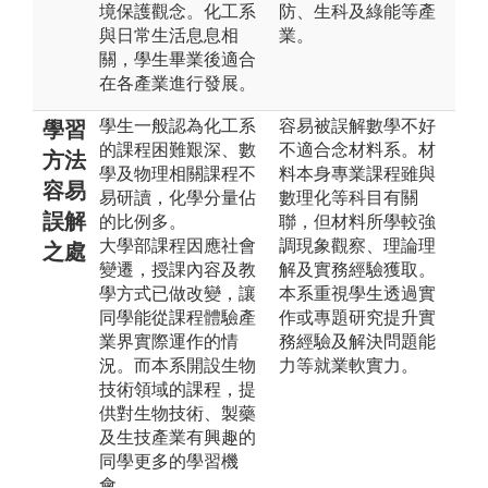
境保護觀念。化工系
防、生科及綠能等產
與日常生活息息相
業。
關，學生畢業後適合
在各產業進行發展。
學生一般認為化工系
容易被誤解數學不好
學習
的課程困難艱深、數
不適合念材料系。材
方法
學及物理相關課程不
料本身專業課程雖與
容易
易研讀，化學分量佔
數理化等科目有關
誤解
的比例多。
聯，但材料所學較強
大學部課程因應社會
調現象觀察、理論理
之處
變遷，授課內容及教
解及實務經驗獲取。
學方式已做改變，讓
本系重視學生透過實
同學能從課程體驗產
作或專題研究提升實
業界實際運作的情
務經驗及解決問題能
況。而本系開設生物
力等就業軟實力。
技術領域的課程，提
供對生物技術、製藥
及生技產業有興趣的
同學更多的學習機
會。