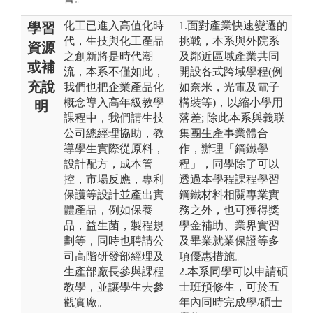
化工已進入高值化時
1.面對產業快速變遷的
學習
代，生技與化工產品
挑戰，本系與外院系
資源
之創新將是時代潮
及鄰近區域產業共同
或補
流，本系不僅如此，
開設各式跨域學程(例
充說
我們也把企業產品化
如奈米，光電及電子
概念導入高年級教學
構裝等)，以縮小學用
明
課程中，我們請生技
落差; 除此本系與義联
公司總經理協助，教
集團生產事業體合
導學生實際從原料，
作，辦理「鋼鐵學
設計配方，成本管
程」，同學除了可以
控，市場反應，專利
透過本學程課程學習
保護等設計並產出實
鋼鐵材料相關專業實
體產品，例如保養
務之外，也可獲得獎
品，益生菌，製程規
學金補助、業界實習
劃等，同時也聘請公
及畢業就業保證等多
司高階研發部經理及
項優惠措施。
生產部廠長參與課程
2.本系同學可以申請碩
教學，並讓學生去參
士班預修生，可於五
觀實廠。
年內同時完成學/碩士