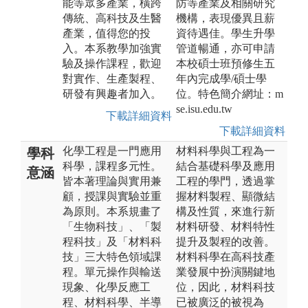
能等眾多產業，橫跨
防等產業及相關研究
傳統、高科技及生醫
機構，表現優異且薪
產業，值得您的投
資待遇佳。學生升學
入。本系教學加強實
管道暢通，亦可申請
驗及操作課程，歡迎
本校碩士班預修生五
對實作、生產製程、
年內完成學/碩士學
研發有興趣者加入。
位。特色簡介網址：m
se.isu.edu.tw
下載詳細資料
下載詳細資料
化學工程是一門應用
材料科學與工程為一
學科
科學，課程多元性。
結合基礎科學及應用
意涵
皆本著理論與實用兼
工程的學門，透過掌
顧，授課與實驗並重
握材料製程、顯微結
為原則。本系規畫了
構及性質，來進行新
「生物科技」、「製
材料研發、材料特性
程科技」及「材料科
提升及製程的改善。
技」三大特色領域課
材料科學在高科技產
程。單元操作與輸送
業發展中扮演關鍵地
現象、化學反應工
位，因此，材料科技
程、材料科學、半導
已被廣泛的被視為