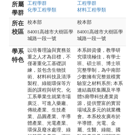
工程
學群
工程
學群
所屬
化學工程
學類
材料工程
學類
學群
校本部
校本部
所在
校區
84001高雄市大樹區學
84001高雄市大樹區學
城路一段一號
城路一段一號
以培養理論與實務並
本系師資優，教學研
學系
重之人才為目標，不
究環境極佳，有學士
特色
僅著重化工基礎訓
班、碩士班、博士班
練，並包含生物技
完整學制，為中南部
術、材料科技及清淨
少數擁有完整規模實
製程、綠能環保等方
驗室之材料系所; 本系
面的課程與研究。化
連結義联集團及半導
工系畢業生就業市場
體S廊帶科技產業資
廣泛、可進入藥廠、
源，提供豐富的實習
傳統產業、生技產
場域及多元的就業機
業、晶圓產業、半導
會。本系校友廣布於
體產業、光電產業、
半導體、光電、金
環保及廢水處理、綠
屬、生醫、綠能、國