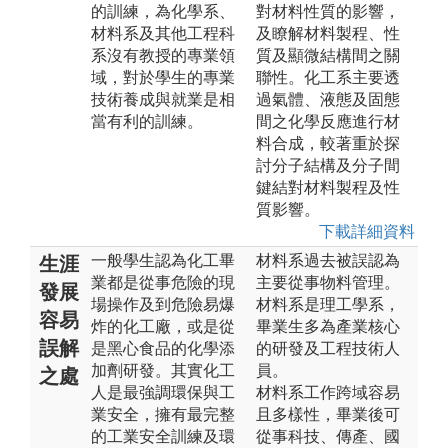
的訓練，為化學系、
對材料性質的影響，
材料系及其他工程科
及瞭解材料製程、性
系沒有教授的專業領
質及顯微結構間之關
域，對於學生的專業
聯性。化工系主要透
技術養成與就業是相
過氣體、液態及固態
當有利的訓練。
間之化學反應進行材
料合成，較著重於探
討分子結構及分子間
鍵結對材料製程及性
質影響。
下載詳細資料
一般學生認為化工畢
材料系過去被誤認為
生涯
業都是從事危險的現
主要從事物料管理。
發展
場操作及到危險易爆
材料系是理工學系，
容易
炸的化工廠，或是從
畢業生多為產業核心
誤解
是黑心食品的化學添
的研發及工程技術人
加劑研發。其實化工
員。
之處
人是最強調環保與工
材料系工作跨域容易
業安全，擁有最完整
且多樣性，畢業後可
的工業安全訓練及環
從事科技、傳產、國