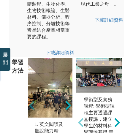
體製程、生物化學、
「現代工業之母」。
生物技術概論、生醫
材料、儀器分析、程
下載詳細資料
序控制、分離技術等
皆是結合產業相當重
要的課程。
下載詳細資料
展
學習
開
方法
學術型及實務
2. 需培養基本
課程: 學術型課
數學及物理觀
程主要透過課
念，以應用於
堂授課，建立
工程理論之學
1. 英文閱讀及
3
學生的材料科
習。
聽說能力精
尋
學理論基礎;實