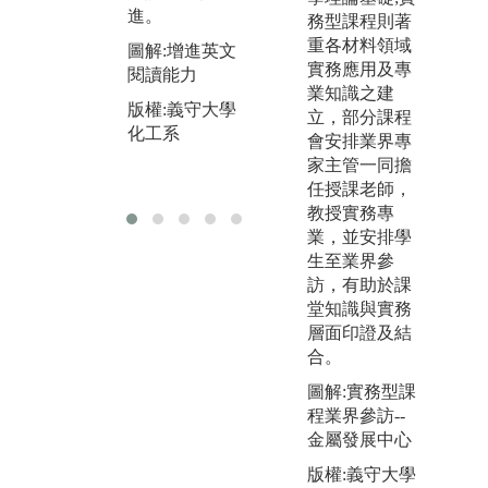
進。
合
務型課程則著
圖解:培養基本
新
重各材料領域
圖解:增進英文
數學及物理觀
運
實務應用及專
閱讀能力
念
業知識之建
圖
版權:義守大學
版權:義守大學
立，部分課程
及
化工系
化工系
會安排業界專
版
家主管一同擔
化
任授課老師，
教授實務專
業，並安排學
生至業界參
訪，有助於課
堂知識與實務
層面印證及結
合。
圖解:實務型課
程業界參訪--
金屬發展中心
版權:義守大學